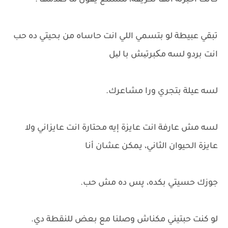
كانت أخبرته أنها تكريفه، لتسمع يقول ما صدمها :
تبقي عبيطة لو بتسمي اللي انت حاساه من بحيتي ده حب
انت بردو لسه مکبرتیش با لیل
لسه عيلة بتجري ورا مشاعرك.
لسه مش عارفة انت عايزة إيه محتارة انت عايزاني ولا
عايزة الحيوان الثاني، يمكن عشان أنا
جوزك حسيتي بكده، پس ده مش حب.
لو كنت حبتيني مكناش وصلنا مع بعض للنقطة دي.