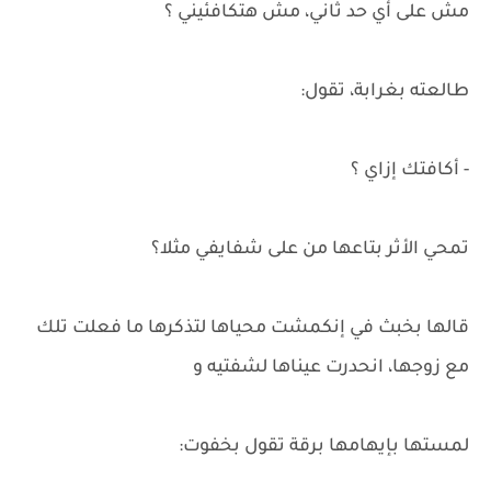
مش على أي حد ثاني، مش هتكافئيني ؟
طالعته بغرابة، تقول:
- أكافتك إزاي ؟
تمحي الأثر بتاعها من على شفايفي مثلا؟
قالها بخبث في إنكمشت محياها لتذكرها ما فعلت تلك
مع زوجها، انحدرت عيناها لشفتيه و
لمستها بإيهامها برقة تقول بخفوت: