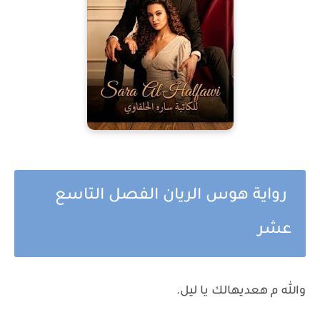
رواية هوس الريان الفصل التاسع
عشر
والله م هعديهالك يا ليل.