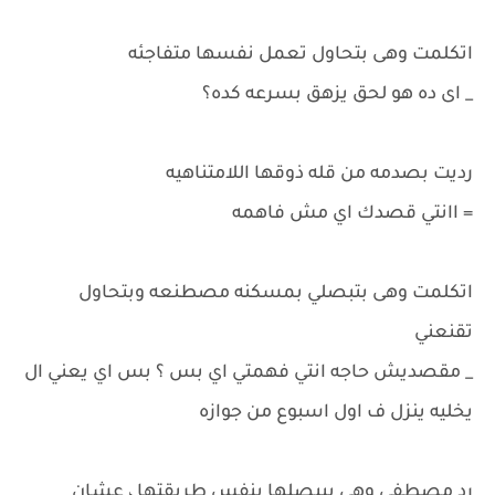
اتكلمت وهى بتحاول تعمل نفسها متفاجئه
_ اى ده هو لحق يزهق بسرعه كده؟
رديت بصدمه من قله ذوقها اللامتناهيه
= اانتي قصدك اي مش فاهمه
اتكلمت وهى بتبصلي بمسكنه مصطنعه وبتحاول
تقنعني
_ مقصديش حاجه انتي فهمتي اي بس ؟ بس اي يعني ال
يخليه ينزل ف اول اسبوع من جوازه
رد مصطفي وهي بيبصلها بنفس طريقتها ، عشان