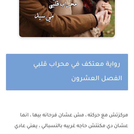
رواية معتكف في محراب قلبي
الفصل العشرون
مركزتش مع حركته ، مش عشان فرحانه بيها ، انما
عشان دي مكنتش حاجه غريبه بالنسبالي ، يعني عادي