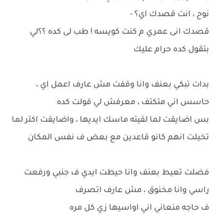
نوح ، انت قصدك اي؟ -
قصدك انى عمري م كنت كويسه ! طب لى كده ؟؟لي
بتقول كده حرام عليك
بدات تبكي بعنف وانا وقفت مش عارف اعمل اي ،
حاسس اني متكتف ، معرفش لي قولت كده
بس اضايقت لما لقيته ماسك ايديها ، واضايقت اكتر لما
تخيلت انهم كانو قاعدين مع بعض ف نفس المكان
فضلت تعيط بعنف وانا حيطت ايدي ف جنبي ورفعت
راسي وانا مخنوق ، مش عارف اتصرف
ف حاجه منعاني اني اواسيها زي كل مره