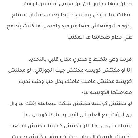
زعلان منها جدا وزعلان من نفسي ف نفس الوقت
-بطلت عياط وهي بتمسح عنيها بعنف ، عشان تتسلح
بقوه مشوفتهاش منها غير مره واحده _ لما كانت بتدافع
عني قدام صحابها ف المكتب
قربت وهي بتخبط ع صدري مكان قلبي بالتحديد
انا لو مكنتش كويسه مكنتش جيت اتجوزتني ، لو مكنتش
كويسه مكنتش عاملت مامتك بكل حب وكنت نكرت
معاملتها الكويسه ليا-
لو مكنتش كويسه مكنتش سكت لمعامله اختك ليا وال
زى الزفت ،مع العلم انى اقدر ارد عليها كويس جدا
سيبك من كل ده انا لو مكنتش كويسه مكنتش اقتنعت
بكلامك ولبست الحجاب عشان حبيته ، مكنتش صحيت