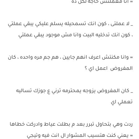
= انا معملتش حاجه لكل ده
_ لا عملتى ، كون انك تسمحيله يسلم عليكي يبقي عملتي
، كون انك تدخليه البيت وانا مش موجود يبقي عملتي
= وانا مكنتش اعرف انهم جايين ، هم جم مره واحده ، كان
المفروض اعمل اي ؟
_ كان المفروض يزوجه يمحترمه ترني ع جوزك تساليه
تعملي اي
ردت وهي بتحاول تبرر بعد م بطلت عياط وادركت خطاها
= يعني كنت هتسيب المشوار ال انت فيه وتيجي