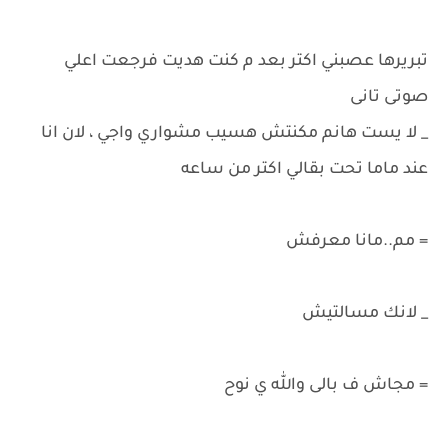
تبريرها عصبني اكتر بعد م كنت هديت فرجعت اعلي
صوتى تانى
_ لا يست هانم مكنتش هسيب مشواري واجي ، لان انا
عند ماما تحت بقالي اكتر من ساعه
= مم..مانا معرفش
_ لانك مسالتيش
= مجاش ف بالى والله ي نوح