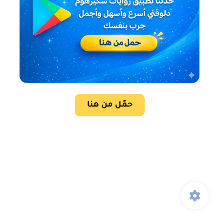
حمّل من هنا