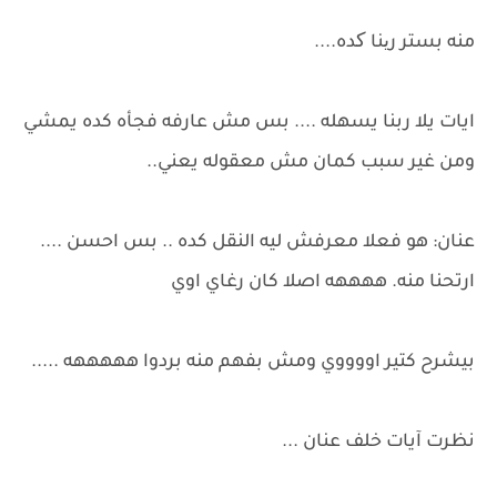
منه بستر رینا کده....
ايات يلا ربنا يسهله .... بس مش عارفه فجأه كده يمشي
ومن غير سبب كمان مش معقوله يعني..
عنان: هو فعلا معرفش ليه النقل كده .. بس احسن ....
ارتحنا منه. ههههه اصلا كان رغاي اوي
بيشرح كتير اووووي ومش بفهم منه بردوا هههههه .....
نظرت آيات خلف عنان ...