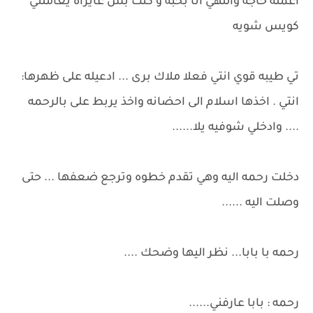
اعمله حاجه واللهي انا بحبه و كنت بس عايزاه يعاملني
كويس شويه
تي طيبه قوي انتي فعلا ملاك برى ... ادعيله على ظهرها:
انتي . اخذها اسلام الى احضانه واخذ يربط على بالرحمه
.... وادخلي شوفيه يلا......
دخلت رحمه اليه وهي تقدم خطوه وترجع ضعفها ... حتى
وصلت اليه ......
رحمه با بابا... نظر اليها وضحك ....
رحمه : بابا عارفني......