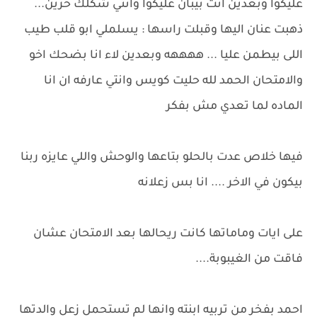
عليكوا وبعدين انت بيبان عليكوا وانتي شكلك حزين...
ذهبت عنان اليها وقبلت راسها : يسلملي ابو قلب طيب
اللى بيطمن عليا ... ههههه وبعدين لاء انا بضحك اخو
والامتحان الحمد لله حليت كويس وانتي عارفه ان انا
الماده لما تعدي مش بفكر
فيها خلاص عدت بالحلو بتاعها والوحش واللي عايزه ربنا
بيكون في الاخر .... انا بس زعلانه
على ايات وماماتها كانت ريحالها بعد الامتحان عشان
فاقت من الغيبوبة....
احمد بفخر من تربيه ابنته وانها لم تستحمل زعل والدتها