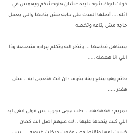
قولت ليوك شوف ايده عشان هتوحشكم ويهمس في
اذله .... أصلها المدت على حاجه مش بتاعها واللي يعمل
حاجه مش بتاعه وتخصه
يستاهل قطعها ... ونظر اليه وتكلم پیراءه متصنعه وذا
اللي انا هعمله .....
حاتم وهو يبتلع ريقه بخوف : ان انت هتعمل ايه .. مش
هقدر .....
تمريم : هههههه.... طب تیجی تجرب بس قولى انهى ايد
اللي كنت يتمدها عليها .. لاء عليهم اصل انت كمان
ضربت امها وزقتها وهي وقعت ودخلت غيبوبه .... بس