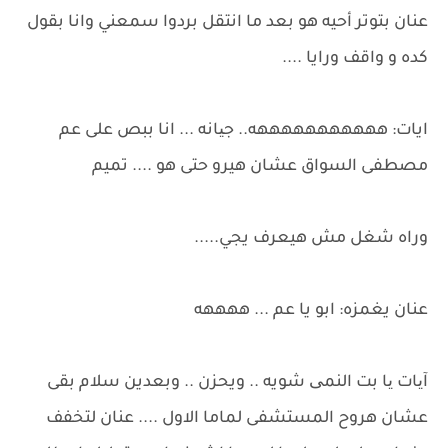
عنان بتوتر أحيه هو بعد ما انتقل بردوا سمعني وانا بقول
كده و واقف ورايا ....
ايات: هههههههههههه.. جیانه ... انا ببص على عم
مصطفى السواق عشان هيرو حتى هو .... تميم
وراه شغل مش هيعرف يجي.....
عنان يغمزه: ابو يا عم ... ههههه
آیات یا بت النمی شويه .. ويحزن .. وبعدين سلام بقى
عشان هروح المستشفى لماما الاول .... عنان لتخفف