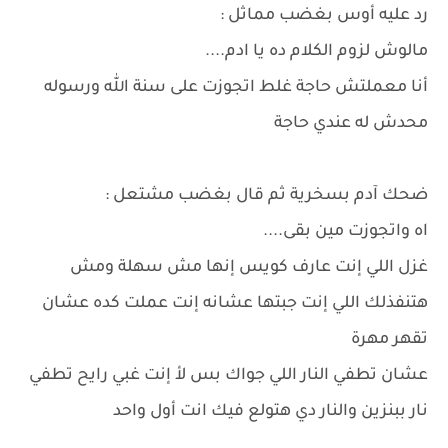
رد عليه أوس بغضب مماثل :
مالوش لزوم الكلام ده يا ادم....
أنا معملتش حاجة غلط اتجوزت على سنة الله ورسوله
محدش له عندي حاجة
ضحك آدم بسخرية ثم قال بغضب مشتعل :
اه واتجوزت مين بقى....
غزل اللي إنت عارف كويس إنها مش سهلة ومش
هتنفذلك اللي إنت جبتها عشانه إنت عملت كده عشان
تقهر مهرة
عشان تطفي النار اللي جواك بس لأ إنت غبي رايح تطفي
نار ببنزين والنار دي هتولع فيك انت أول واحد