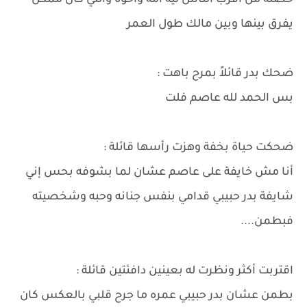
حصله من اقرب الناس ليه امه واخوه واللي كان ممكن
يفرق بينها وبين مالك طول العمر
ضحك بدر قائلاً بمرح باهت :
بس الحمد لله عاصم فلت
ضحكت حياة بخفة وهزت رأسها قائلة :
أنا مش خايفة على عاصم عشان لما بشوفه بحس إني
شايفة بدر حبيبي قدامي بنفس جنانه وحبه وشخصيته
فبطمن....
اقتربت أكثر ونظرت له بعينين دافئتين قائلة :
بطمن عشان بدر حبيبي عمره ما جرح قلبي بالعكس كان