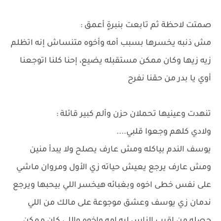
صمتت لاحظة ثم تابعت بنبرةٍ أعمق :
مش ذنبه يخسرها بسبب أمه وأخوه متنساش إنه اتظلم
زيه زيها وكان ممكن مستقبله يضيع، إحنا كلنا اتوجعنا
أوي يا بدر من حقنا نفرح
تنهدت وعينيها تحملان حزن وألم كبير قائلة :
ولادي كلهم وجعوا قلبي....
يوسف الندم بياكله ومش عارف يصلح ولا يبدأ منين
ومش عارف يرجع يعيش حياته زي الأول ومروان ماشي
على نفس خطى اخوه وبغبائه هيخسر اللي بيحبها ويرجع
ندمان زي يوسف وعشق موجوعة على مالك من اللي