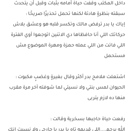
داخل المكتب وقفت حياة أمامه بثبات وقبل أن يتحدث
سبقته بنظرةٍ هادئة لكنها تحمل تحذيرًا صريحًا :
إياك يا بدر ترفض مالك وتكسر قلبه هو وعشق بلاش
حركاتك اللي أنا حافظاها دي الاتنين اتوجعوا أوي الفترة
اللي فاتت من اللي عمله حمزة ومهرة الموضوع مش
مستحمل
اشتعلت ملامح بدر أكثر وقال بغيرةٍ وغضبٍ مكبوت :
الحيوان لمس بنتي ولا نسيتي لما شوفته آخر مرة مقرب
منها ده لازم يتربى
رفعت حياة حاجبها بسخرية وقالت :
الله يرحم....اللي قديمه تاه يا بدر يا جارحي ولا نسيت انك