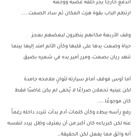
اندفع خارجًا يجر خلفه غضبه ووجعه
ارتطم الباب بقوة هزت المكان ثم ساد الصمت.....
وقف الأربعة مكانهم ينظرون لبعضهم بعجز
حياة وضعت يدها على قلبها وكأن الألم امتد إليها بينما
تنهد ريان بصمت، ومرر أمير يده في شعره بضيق
أما أوس فوقف أمام سيارته لثوانٍ ملامحه جامدة
لكن عينيه تحملان صراعًا لا يُخفى لم يكن غاضبًا فقط
كان موجوعًا.....
رفع رأسه ببطء وكأن كلمات آدم بدأت تتردد داخله رغماً
عنه لكن كبرياءه كان أكبر من أن يعترف وظل يردد لنفسه
أنه واثق مما يفعل لكن الحقيقة…