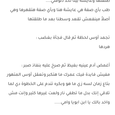
طلقتها وعايشة بينا لحد دلوقتي....
طب بأي صفة هي عايشة هنا وبأي صفة هتقهرها وهي
أصلاً مينفعش تقعد وسطنا بعد ما طلقتها
تجمد أوس لحظة ثم قال فجأة بغضب :
هردها
أغمض آدم عينيه بغيظ ثم صرخ عليه بنفاذ صبر :
مفيش فايدة فيك عمرك ما هتكبر وتعقل أوس المتهور
بتاع زمان لسه زي ما هو وبكره تندم على الخطوة دي لما
تلاقي إنك بدل ما تطفي نار ولعت غيرها كتير وإنت مش
واخد بالك يا ابن ابويا وامي.....