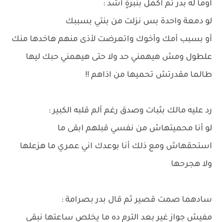
أومأ له بدر ثم أكمل بنبرةٍ أشد :
لو دمعة واحدة بس نزلت من بنتي بسببك
أو بسبب أمك وأخوك واتعرضت لأذى منهم هاخدها منك
علطول ومش هيهمني حد ولا حتى هيهمني حبك ليها
طالما مقدرتش تحميها من اذاهم !!
رد عليه مالك بثبات وصدق رغم ألم قلبه الكبير :
لو أنا محميتهاش من نفسي قبلهم ابقى ما
استحقهاش ومع ذلك أنا بوعدك اني عمري ما هزعلها
ولا هجرحها
سادهما صمت قصير ثم قال بدر بصرامة :
مفيش جواز غير بعد الترم ده ما يخلص ساعتها نبقى