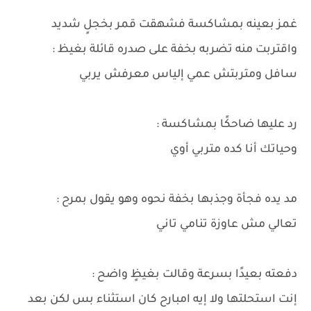
غمز بعينه بمشاكسة فشهقت قمر بخجلٍ شديد
واقتربت منه تضربه بخفة على صدره قائلة بغيظ :
سافل ومتربتش عمي إلياس معرفش يربي
رد عليها ضاحكًا بمشاكسة :
وحياتك أنا كده متربي أوي
مد يده فجأة وجذبها بخفة نحوه وهو يقول بمرح :
تعالي مش عاوزة تنامي تاني
دفعته بعيدًا بسرعة وقالت بغيظٍ واضح :
إنت استحلتها ولا إيه امبارح كان استثناء بس لكن بعد