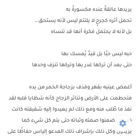
يريدها عالقةً عنده مكسورةً به
تحمل أثره كجرحٍ لا يلتئم ليس لأنه يستحق…
بل لأنه لا يحتمل فكرة أنها قد تنساه
حبه ليس حبًا بل قيدٌ يُمسك بها
حتى بعد أن تركها غدر بها وتركها تنزف وحدها
أغمض عينيه بقهر وقذف بزجاجة الخمر من يده
فتحطمت على الأرض وتناثر الزجاج كأنه شظايا قلبه لقد
نفذ ما طُلب منه ومع ذلك لم يعيدوا إليه شقيقته كانت
خدعة ليضمنوا صمته وثباته حتى يتم كل شيء كما
يريدون وكل ذلك بإشراف ذلك المدعو إلياس حفاظًا على