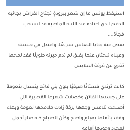
استيقظ يونس ما إن شعر ببرودةٍ تجتاح الفراش بجانبه
الدفء الذي اعتاده منذ الليلة الماضية قد انسحب
فجأة....
نفض عنه بقايا النعاس سريعًا، واعتدل في جلسته
وعيناه تبحثان عنها بقلق لم تدم حيرته طويلًا فقد لمحها
تخرج من غرفة الملابس
كانت ترتدي فستانًا صيفيًا بلونٍ بني فاتح ينسدل بنعومة
على جسدها الفاتن وخصلات شعرها القصيرة التي
أصبحت تلامس وجهها برقة زادت ملامحها نعومة وبهاء
وقف يتأملها بهيامٍ واضح وكأن الصباح كله صار أجمل
لمجرد وجودها أمامه