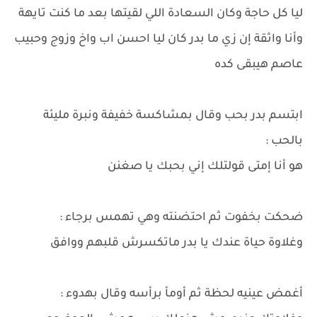
ليا كل حاجة وكان السعادة اللي لقيتها بعد ما كنت تايهة
وأنا واثقة إن زي ما بدر كان ليا احسن اب واخ وزوج وحبيب
عاصم هيبقى كده
ابتسم بدر بحب وقال بمشاكسة خفيفة ونبرة مليئة
بالحب :
هو أنا إمتى قولتلك إني بحبك يا صغنن
ضحكت بخفوت ثم احتضنته وهي تهمس برجاء :
وغلاوة حياة عندك يا بدر ماتكسرش قلبهم ووافق
أغمض عينيه لحظة ثم أومأ برأسه وقال بهدوء :