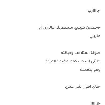
-ياااارب
-وبعدين هييييچ مستعجلة عالزززواج
منيييي
صوتة المتلاعب وخباثته
خلتني اسحب كفه اعضه كالعادة
وهو يضحك
-هاي اقوى شي عندچ
-لاااااا