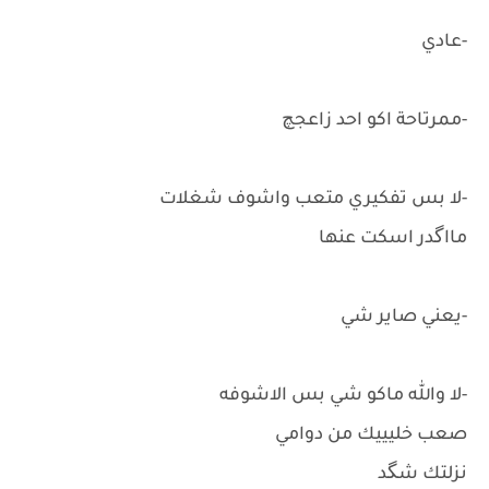
-عادي
-ممرتاحة اكو احد زاعجچ
-لا بس تفكيري متعب واشوف شغلات
مااگدر اسكت عنها
-يعني صاير شي
-لا والله ماكو شي بس الاشوفه
صعب خليييك من دوامي
نزلتك شگد