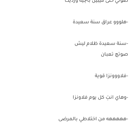
صوتي حتى ميبين باچية ورديت
-هلووو عراق سنة سعيدة
-سنة سعيدة ظلام ليش
صوتچ تعبان
-فلاووونزا قوية
-وهاي انتِ كل يوم فلاونزا
-هههههه من اختلاطي بالمرضى