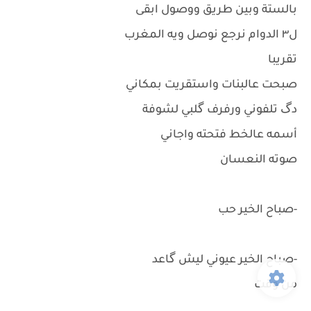
بالستة وبين طريق ووصول ابقى
ل٣ الدوام نرجع نوصل ويه المغرب
تقريبا
صبحت عالبنات واستقريت بمكاني
دگ تلفوني ورفرف گلبي لشوفة
أسمه عالخط فتحته واجاني
صوته النعسان
-صباح الخير حب
-صباح الخير عيوني ليش گاعد
من وقت