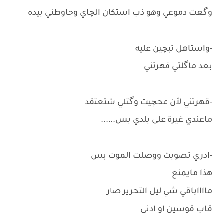
وگعت دموعي وهو ذب استكان الچاي وحاوطني بيده
-واستاهل تبچين عليه
بعد ماگلتي قهرتني
-قهرتني لأن محچيت وگتلي شتعتقد
ماعندي غيرة على بلدي بس......
-ادري تصوبت ووصلت الموت بس
هذا مايمنع
مااااباقي شي ليل التحرير صار
قاب قوسين او ادنى