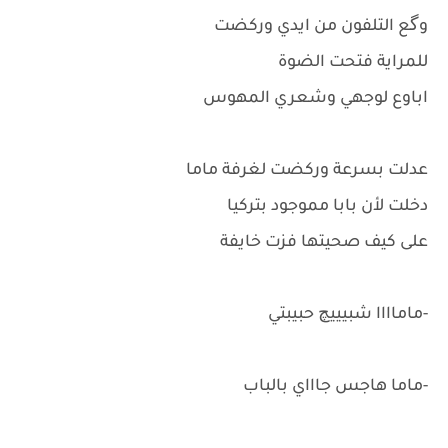
وگع التلفون من ايدي وركضت
للمراية فتحت الضوة
اباوع لوجهي وشعري المهوس
عدلت بسرعة وركضت لغرفة ماما
دخلت لأن بابا مموجود بتركيا
على كيف صحيتها فزت خايفة
-ماماااا شبيييچ حبيبتي
-ماما هاجس جاااي بالباب