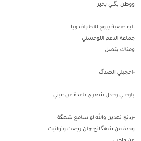
ووطن يگلي بخير
-ابو صعبة يروح للاطراف ويا
جماعة الدعم اللوجستي
ومناك يتصل
-احچيلي الصدگ
باوعلي وعدل شعري باعدة عن عيني
-ردتچ تهدين والله لو سامع شهگة
وحدة من شهگاتچ چان رجعت وتوانيت
عن واجبي