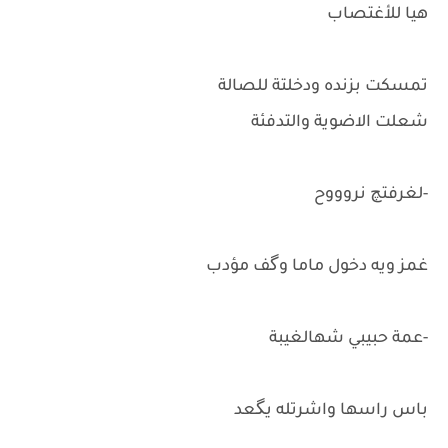
هيا للأغتصاب
تمسكت بزنده ودخلتة للصالة
شعلت الاضوية والتدفئة
-لغرفتچ نروووح
غمز ويه دخول ماما وگف مؤدب
-عمة حبيبي شهالغيبة
باس راسها واشرتله يگعد