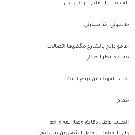
يله حبيبتي اتصليلي بوطن يجي
-لا عيوني اخذ سيارتي
-لا هو دايح بالشارع مگضيها اتصالات
هسه منتظر اتصالي
-افتح تلفونك من ترجع للبيت
-تمام
اتصلت بوطن دقايق وصار يمه وراحو
واني الخبلة اللي طول الشهررين بس ابچي