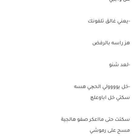
-يعني غالق تلفونك
هز راسه بالرفض
-لعد شنو
-خل يوووولي الحچي هسه
سكتي خل اباوعلچ
سكتت حتى مااعكر صفو هالجية
مسح على رموشي