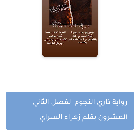
رواية ذاري النجوم الفصل الثاني
العشرون بقلم زهراء السراي