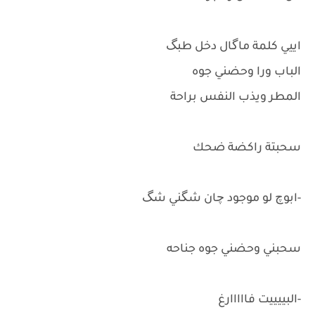
اييي كلمة ماگال دخل طبگ
الباب ورا وحضني جوه
المطر ويذب النفس براحة
سحبتة راكضة ضحك
-ابوچ لو موجود چان شگني شگ
سحبني وحضني جوه جناحه
-البييييت فااااارغ