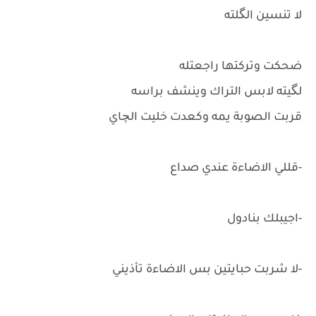
لا تنسين الگلته
ضحكت وتركتها راجعتله
لگيته لابس التراك وينشف براسه
قربت الصوبة يمه وكعدت خليت الچاي
-قللي الاضاءة عندي صداع
-اجيبلك بنادول
-لا شربت حبايتين بس الاضاءة تأذيني