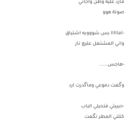
مارد عليه وطن واجاني
صوتة هوو
-افااااا بس شووويه اشتياق
واني المشتعل عليچ نار
-هاجس......
وگعت دموعي وماگدرت ارد
-حبيبتي فتحيلي الباب
كتلني المطر نگعت