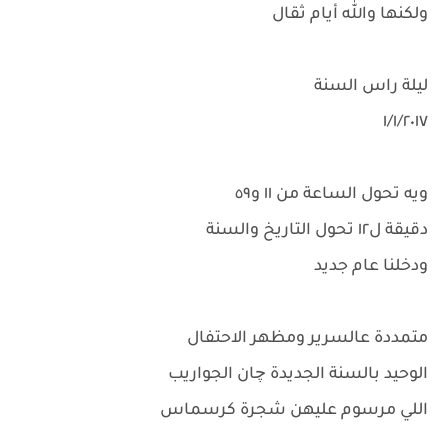
ولكنها والله أيام ثقال
ليلة راس السنة
١/١/٢٠١٧
ويه تحول الساعة من ١١ و٥٩
دقيقة ل١٢ تحول التاريخ والسنة
ودخلنا عام جديد
متمددة عالسرير ومظهر الاحتفال
الوحيد بالسنة الجديدة چان الجواريب
اللي مرسوم عليهن شجرة كرسماس