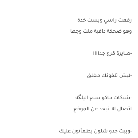
رفعت راسي وبست خدة
وهو ضحكة دافية ملت وجها
-صايرة قرچ جداااا
-ليش تلفونك مغلق
-شبكات ماكو سبع اليلگه
اتصال الا نبعد عن الموقع
-وبيت جدو شلون يطمأنون عليك