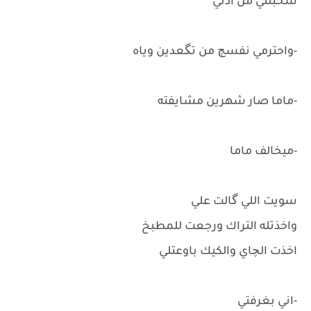
سحبتني من اذني
-واحترمي نفسچ من تگعدين وياه
-ماما صار شهرين مشايفته
-ميخالف ماما
سويت اللي گالت علي
واخذتله التراك ورجعت للمطبخ
اخذت الچاي والكيك باوعتلي
-اني بغرفتي