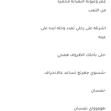
غمز وعيونه التعبانة محمرة
من التعب
اشرتله على رجلي تمدد وخله ايده على
عينه
-حتى بأحلك الظروف همجي
-شسوي چهرتچ تساعد عالانحراف
-نعسان
-هوووواي نعسان