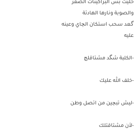
خليت بس البراكيتات الصفر
والصوبة ونارها الهادئة
گعد سحب استكان الچاي وعينه
عليه
-الكلبة شگد مشتاقلچ
-خلف الله عليك
-ليش تبچين من اتصل وطن
-لأن مشتاقتلك