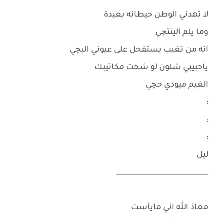
لا تهدني الوطن حيطانه بعيدة
وما يلم الينتچي
آنه من تغيب يستفحل على عيوني البچي
ياحبيبي شلون لو شحت مكاتيبك
الغيم ميودي حچي
:
:
:
ليل
___________________________
معاذ الله اني مايأست