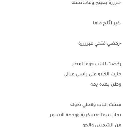
-عزززة بعينچ ومافاتحتله
-غير اگلج ماما
-ركضي فتحي غبررررة
ركضت للباب جوه المطر
خليت الكلاو على راسي عبالي
وطن بعده يمه
فتحت الباب ولاحلي طوله
بملابسه العسكرية ووجهه الاسمر
من الشمس والجو