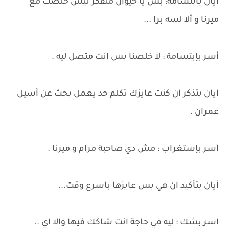
أيان بابتسامة: بس يا حيوان متفكر نيش خلصت مع
ميرنا و ألا لسه برا ...
أسر بإبتسامة : لا خلصنا بس انت متصل ليه .
ايان بتذكر ان كنت عايزك تكلم حد يعمل بحث عن أسيل
عمران .
آسر بإستغراب : مش دي صاحبة مرام و ميرنا .
أيان بتأكيد ان هي بس عايزها باسرع وقت...
اسر بشك : ليه في حاجة انت شاكك فيها والا اي ..