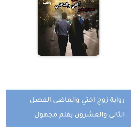
رواية زوج اختي والماضي الفصل
الثاني والعشرون بقلم مجهول