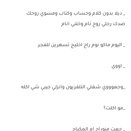
_ ديلا بدون كلام وحساب وكتاب ومسوي روحك
صدك رجلي روح نام وخلني انام
_ اليوم ماكو نوم راح اخليج تسهرين للفجر
_ اووي
_وجعوووي شغلي التلفزيون وانزلي جيبي شي اكله
_مو اكلت؟
_ جعت منوراج ام المكياج