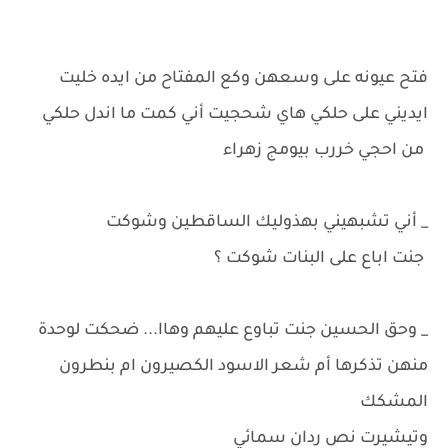
فتح عيونه على وسعهن وكع المفتاح من ايده خليت
ايديني على حلكي هاي شحجيت أني كمت ما اندل حلكي
من احجي خررب بيومج زهراء
_ أني تشبهيني بهذوليك الساقطين وشوكت
جنت اباع على البنات شوكت ؟
_ وحق الحسين جنت تباوع عليهم وهاا... ضحكت لوحدة
منهن تذكرها أم شعر الاسود الكصيرون ام بنطرون
المشكك
وتيشيرت نص ردان سمائي