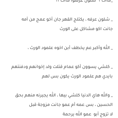
_ماات ؟' شلون عرفتوا ماات ؟!
_ شلون عرفه ، يكتلج القهر جان أخو عمج من أمه
جانت اكو مشاكل على الورث
_ الله وأكبر عم يخطف أبن اخوه علمود الورث ،
_ كلشي يسوون أكو عمام قتلت ولد إخوانهم ودفنتهم
بايدي هم علمود الورث يكون بس لهم
_ والله هاي الدنيا كلشي بيها ، الله يجيرنه منهم بحق
الحسين ، بس عمه أم عمو جانت مزوجة قبل
لا تزوج أبو عمو الله يرحمة