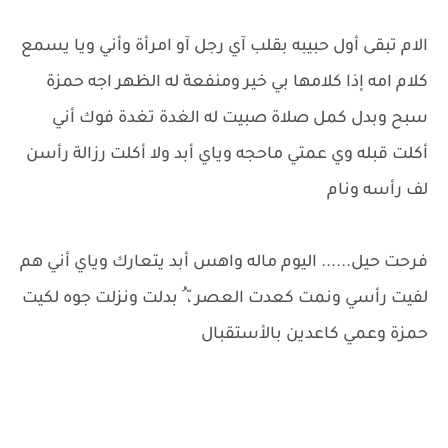
الام تبقى أول حبيبه بقلب آي رجل آو امرأة وأني ويا يسمع
كلام امه إذا كلامها بي خير ومنفعة له الظهر اجه حمزة
سبح وبدل كمل صلاة صبيت له الغدة تغدة فوك أني
أكلت قبله وي عمتي ماحجه وياي أبد ولا أكلت رزالة رأسن
لف رأسه ونام
فرحت حيل...... اليوم ماله واهس أبد يتعارك وياي أني هم
لفيت رأسي ونمت كعدت العصر ،ّ ُ بدلت ونزلت جوه لكيت
حمزة وعمي كاعدين بالأستقبال