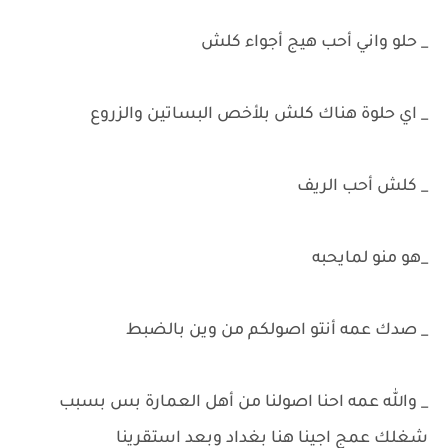
_ حلو واني أحب هيج أجواء كلش
_ اي حلوة هناك كلش بلأخص البساتين والزروع
_ كلش أحب الريف
_هو منو لمايحبه
_ صدك عمه أنتو اصولكم من وين بالضبط
_ والله عمه احنا اصولنا من أهل العمارة بس بسبب
شغلك عمج اجينا هنا بغداد وبعد استقرينا