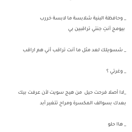
_ وحافظة البنية شلابسة ما لابسة خررب
بيومج أنتِ جنتي تراقبين بي
_ شسويلك لعد مثل ما أنت تراقب أني هم اراقب
_ وغرتي ؟
_لاا أصلا فرحت حيل من هيج سويت لأن عرفت بيك
بعدك بسوالف المكسرة ومراح تتغير أبد
_ هاا حلو