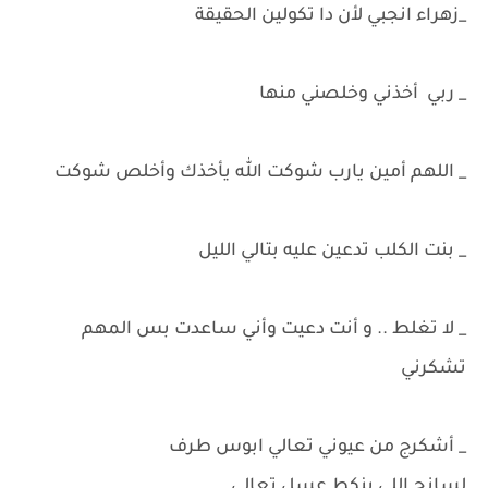
_زهراء انجبي لأن دا تكولين الحقيقة
_ ربي أخذني وخلصني منها
_ اللهم أمين يارب شوكت الله يأخذك وأخلص شوكت
_ بنت الكلب تدعين عليه بتالي الليل
_ لا تغلط .. و أنت دعيت وأني ساعدت بس المهم
تشكرني
_ أشكرج من عيوني تعالي ابوس طرف
لسانج اللي ينكط عسل تعالي