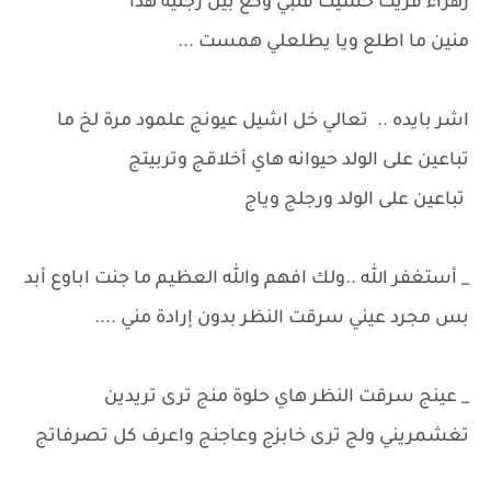
زهراء فزيت حسيت قلبي وكع بين رجلية هذا
منين ما اطلع ويا يطلعلي همست ...
اشر بايده .. تعالي خل اشيل عيونج علمود مرة لخ ما
تباعين على الولد حيوانه هاي أخلاقج وتربيتج
تباعين على الولد ورجلج وياج
_ أستغفر الله ..ولك افهم والله العظيم ما جنت اباوع أبد
بس مجرد عيني سرقت النظر بدون إرادة مني ....
_ عينج سرقت النظر هاي حلوة منج ترى تريدين
تغشمريني ولج ترى خابزج وعاجنج واعرف كل تصرفاتج