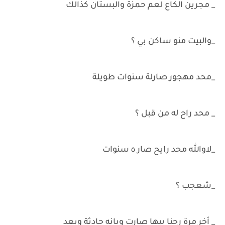
_ مجرين الكاع لعم حمزة والبستان كذالك
_والبيت منو ساكن بي ؟
_محد مهجور صارلة سنوات طويلة
_ محد راح له من قبل ؟
_لاوالله محد رايح صار ٥ سنوات
_شعجب ؟
_ أخر مرة رحنا بيها صارت ويانه حادثة وبعد