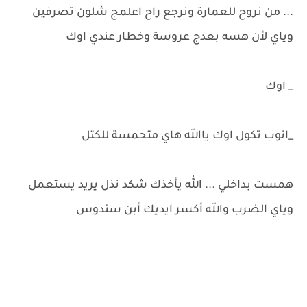
... من نروح للعمارة ونرجع راح اعلمج شلون تصرفين
وياي لأن هسه بعدج عروسة وخطار عندي اوك
_ اوك
_انوب تكول اوك ياالله هاي متحمسة للكتل
همست بداخلي ... الله يأخذك شكد نذل يريد يستعمل
وياي الضرب والله أكسر ايديك أبن سندوس