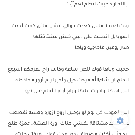
باللغاز محبيت انظم لهم ّ ًِ،."
رحت لغرفة مالتي كعدت حوالي عشر دقائق كمت أخذت
الموبايل اتصلت على .بيبي كلش مشتاقتلها
صار يومين ماحاجيه وياها
حجيت وياها فوك لنص ساعة وكالت راح نعزمكم اسبوع
الجاي ان شاءالله فرحت حيل وأخيرا راح أزور محافظة
اللي احبها واموت عليها وراح أزور الأمام علي (ع)
اللي تعودت كل يوم لو يومين اروح ازوره وهسه نقطعت
عنه شكد مشتاقة لكلشي هناك .ورة العشة..حمزة طلع
بره وأني أخذت مصطفى وصعدت فوك بغرفتي خليته