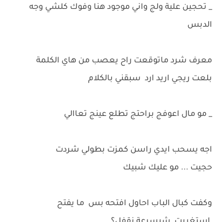
_ تحجين علية ولج واني موجود هنا وفوك كلشي وجه
الدبس
معرف شرد ماتوقعت راح يعصب من هاي الكلمة
بلعت ريجي اريد ارد سبقني بالكلام
_ مو مال اعوفج براحتج تطلع عينج تعاالي
اجه يسحب ايدي راسن كمزت بطولي شردت
حجيت ... مو عليك شبيك
وكفت كبال الباب احاول افتحه بس ما يفتح
استغربت شبسرعة نقفل؟