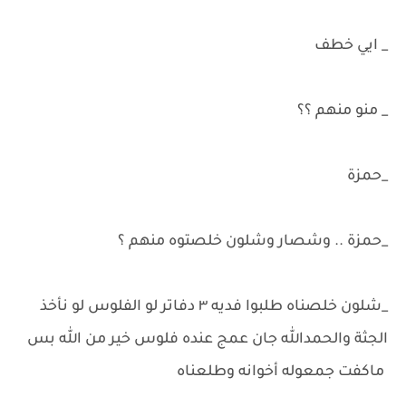
_ ايي خطف
_ منو منهم ؟؟
_حمزة
_حمزة .. وشصار وشلون خلصتوه منهم ؟
_شلون خلصناه طلبوا فديه ٣ دفاتر لو الفلوس لو نأخذ
الجثة والحمدالله جان عمج عنده فلوس خير من الله بس
ماكفت جمعوله أخوانه وطلعناه