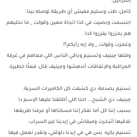
إسرائيل.
كامل: طب وسليم مفيش أي طريقة توصله بينا.
ابتسمت وبصيت في كذا اتجاة معين وقولت _ ما نخليهم
هم يحزروا يفزروا كدا.
وغمزت وقولت _ ولا إيه رأيكم؟!
وقتها چينيف وتسنيم وباقي الناس اللي معاهم في غرفة
المراقبة والإتفاقات أندهشوا وچينيف قال: فعلًا خطيرة.
تسنيم بصدمة: دي كشفت كل الكاميرات السرية.
چينيف: دي الشبح... احنا اللي أطلقنا عليها الإسم دا
بسبب إننا كل أما نفكر إننا مسكناها أو عرفنا طريقها
نلاقيها أتبخرت ومبقاش في إيدينا غير السراب.
تسنيم بكره: بس هي في إيدنا دلوقتي، ونقدر نعمل فيها