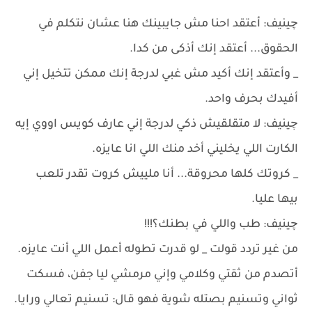
چينيف: أعتقد احنا مش جايبينك هنا عشان نتكلم في
الحقوق... أعتقد إنك أذكى من كدا.
_ وأعتقد إنك أكيد مش غبي لدرجة إنك ممكن تتخيل إني
أفيدك بحرف واحد.
چينيف: لا متقلقيش ذكي لدرجة إني عارف كويس اووي إيه
الكارت اللي يخليني أخد منك اللي انا عايزه.
_ كروتك كلها محروقة... أنا ملييش كروت تقدر تلعب
بيها عليا.
چينيف: طب واللي في بطنك؟!!!
من غير تردد قولت _ لو قدرت تطوله أعمل اللي أنت عايزه.
أتصدم من ثقتي وكلامي وإني مرمشي ليا جفن، فسكت
ثواني وتسنيم بصتله شوية فهو قال: تسنيم تعالي ورايا.