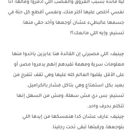
ليه فائدة بسبب العروق والعصب اللي ادمروا وقالها: أنا
نفسي أخلص عليها أكتر منك، ونفسي أقطع كل حتة في
جسمها عالبطيء عشان أوجعها وأخد حقي منها.
تسنيم: وإيه اللي مانعك؟!
چينيف: اللي مصبرني إن القائدة هنا عايزين ياخدوا منها
معلومات سرية ومهمة تفيدهم إنهم يدمروا مصر، أو
على الأقل يقلبوا العالم كله عليها وهي تقف تتفرج من
بعيد بكل استمتاع وهي بتاكل فشار بالكراميل.
تسنيم: بس دي مش سهلة، ومش من السهل إنها
تتكلم بحرف واحد.
چينيف: عارف عشان كدا هنمسكها من إيدها اللي
بتوجعها، ورقبتها تبقى تحت رجلينا.