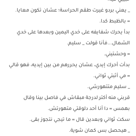
_ يعني بردو غيرت طقم الحراسة؛ عشان تكون معايا.
= بالظبط كدا.
بدأ يحرك شفايفه على خدي اليمين وبعدها على خدي
الشمال...فأنا قولت _ سليم.
= وحشتيني.
بدأت أحرك إيدي، عشان يحررهم من بين إيديه، فهو قالي
= مي أثبتي ثواني.
_ سليم متتهورشي.
قربني منه أكتر لدرجة مبقاش في فاصل بينا وقال
بهمس = دا أنا أحد دلوقتي متهورتش.
سكت ثواني وبعدين قال = ما تيجي نتجوز بقى.
_ هيحصل بس كمان شوية.