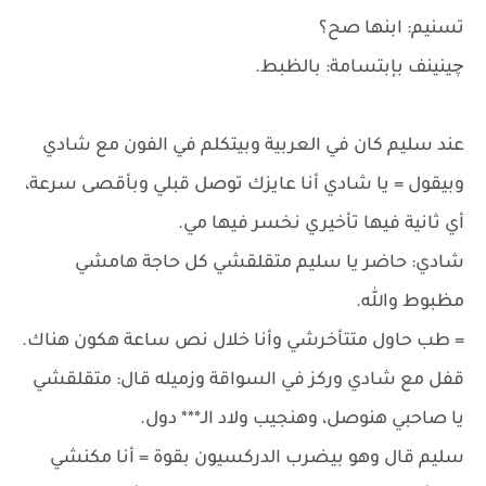
تسنيم: ابنها صح؟
چينينف بإبتسامة: بالظبط.
عند سليم كان في العربية وبيتكلم في الفون مع شادي
وبيقول = يا شادي أنا عايزك توصل قبلي وبأقصى سرعة،
أي ثانية فيها تأخيري نخسر فيها مي.
شادي: حاضر يا سليم متقلقشي كل حاجة هامشي
مظبوط والله.
= طب حاول متتأخرشي وأنا خلال نص ساعة هكون هناك.
قفل مع شادي وركز في السواقة وزميله قال: متقلقشي
يا صاحبي هنوصل، وهنجيب ولاد الـ*** دول.
سليم قال وهو بيضرب الدركسيون بقوة = أنا مكنشي