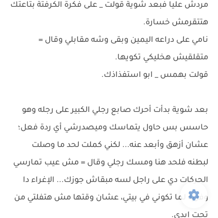
مردش عليا فبعد شوية قولت _ على فكرة الكرفتة بتاعتك
هتتقرمش خسارة.
نامي على دراعه اليمين وبقى وشه مقابلي وقال =
متقلقيش هخليكي تكويها.
قولت بهمس _ ابو استفذاذك.
بعد شوية بدأت أحرك صابع رجلي الكبير على رجله وهو
حاسس بس حاول يتماسك وميصدرشي أي ردة فعل؛
عشان أزهق وأبعد عنه... لكني كملت لحد ما وصلت
لبطنه فلحد هنا ومسك رجلي وقال = مش عيب تمارسي
الحركات دي على راجل لسه مبقاش جوزك... الإغراء دا
وفريه لما تكوني في بيتي، عشان وقتها مش هتفلتي من
تحت إيدي.