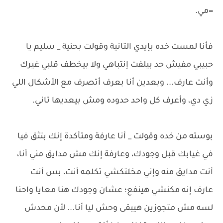
=مي.
فأنا لمست خده بإيدي التانية وقولت بحنية _ سليم يا
حبيبي مفيش حد بيلفت إنتباهي ولا بيخطف قلبي غيرك
وأنت عارف... وبعدين أنا بعرف أتصرف مع الأشكال اللي
زي دي، وأعرف كل واحد حدوده ومش بيعديها تاني.
بوسته من خده وقولت _ أنا عارفة ومتأكدة إنك بتثق فيا
في غيابك قبل وجودك، وعارفة إنك مش مدايق مني أنا،
أنت مدايق منه وإني مخلتكشي تكلمه أنت، بس أنت
عارف إنه مكنشي هينفع؛ عشان وجودك هنا معايا واحنا
لسه مش متجوزين هيبقى وحش ليا أنا... لأن محدش