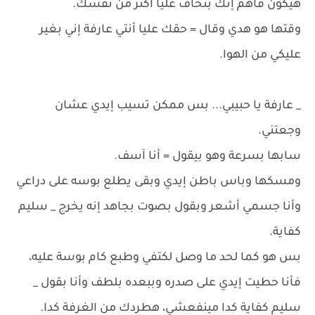
هيكون فاهم إنك بتخاف عليا أكتر من نفسك.
وقتها هو هدي وقال = حقك عليا أنتي عارفة إني بغير
عليكي من الهوا.
_ عارفة يا حبيبي... بس ممكن تسيب إيدي عشان
وجعتني.
سابها بسرعة وهو بيقول = أنا آسف.
ومسكها وباس باطن إيدي وبقى يطلع بوسه على دراعي
وأنا جسمي أشعر وبقول بصوت بجاهد إنه يخرج _ سليم
كفاية.
بس هو كما لحد ما وصل لكتفي وطبع كام بوسة عليه،
فأنا حطيت إيدي على صدره وببعده بلطف وأنا بقول _
سليم كفاية كدا مينفعشي، هطردك من الغرفة كدا.