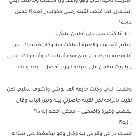
أتحركت ناحية الباب وهو واقف ورا الحيطة وماسك إيدي
الشمال، لما فتحت لقيته زميلي فقولت _ نعم؟! حصل
حاجة؟!
-- لا أنا كنت بس جاي أطمن عليكي.
سليم أتعصب والغيرة أتملكت منه وكان هيتحرك بس
أنا منعته بحركة من إيدي فهو أتماسك، وأنا قولت لزميلي
_ يا ريت تطمن على سيادة الوزير أفضل... بعد إذنك.
وقفلت الباب وكنت خايفة ألف بوشي واشوف سليم، لكن
لقيت بالراحة لكن لقيته حاصرني بينه وبين الباب وقال
بغضب وغيرة واضحين = ممكن أفهم إيه دا؟!
_ إيه؟!
مسك دراعي وقربني ليه وقال وهو بيضغط على سنانه