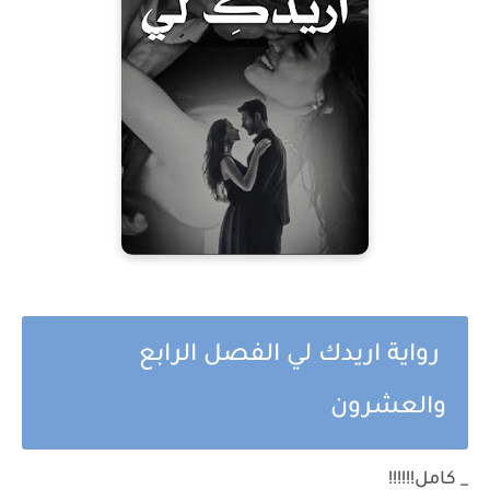
رواية اريدك لي الفصل الرابع
والعشرون
_ كامل!!!!!!