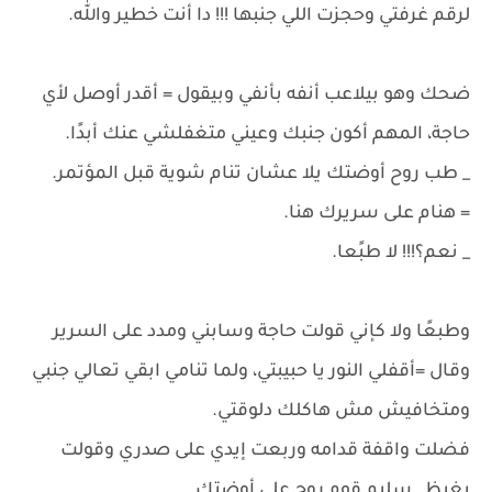
لرقم غرفتي وحجزت اللي جنبها !!! دا أنت خطير والله.
ضحك وهو بيلاعب أنفه بأنفي وبيقول = أقدر أوصل لأي
حاجة، المهم أكون جنبك وعيني متغفلشي عنك أبدًا.
_ طب روح أوضتك يلا عشان تنام شوية قبل المؤتمر.
= هنام على سريرك هنا.
_ نعم؟!!! لا طبًعا.
وطبعًا ولا كإني قولت حاجة وسابني ومدد على السرير
وقال =أقفلي النور يا حبيبتي، ولما تنامي ابقي تعالي جنبي
ومتخافيش مش هاكلك دلوقتي.
فضلت واقفة قدامه وربعت إيدي على صدري وقولت
بغيظ _سليم قوم روح على أوضتك.