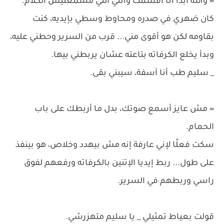
= والله أبدًا أنا أقسمت وأنتي اللي مسمعتيش الكلام.
كان ضهري في صدره ومحاوط وسطي بإيديه، كنت
بقاومه لكن هو أقوى مني... قرب من السرير وحطني عليه،
وبدأ يخلع الكرفاته بتاعته عشان يربطني بيها.
_ سليم طب أنا آسفة، سيبني بقى.
= مش عايز أسمع صوتك، بدل ما أربطك على باب
الحمام.
سكت فعلًا لإني عارفة إنه مش بيهدد وخلاص، هو بينفذ
على طول... ربط إيديا الإتنين بالكرفاته ورفعهم لفوق
راسي وربطهم في السرير.
قولت بعياط تمثيلي _ يا سليم متهزرشي.