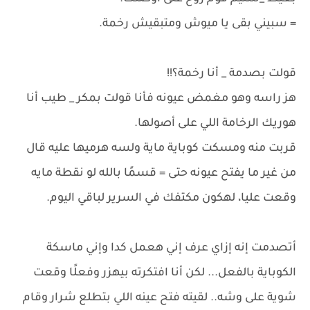
= سبيني بقى يا ميوش ومتبقيش رخمة.
قولت بصدمة _ أنا رخمة؟!!
هز راسه وهو مغمض عيونه فأنا قولت بمكر _ طيب أنا
هوريك الرخامة اللي على أصولها.
قربت منه ومسكت كوباية ماية ولسه هرميها عليه قال
من غير ما يفتح عيونه حتى = قسمًا بالله لو نقطة مايه
وقعت عليا، لهكون مكتفك في السرير لباقي اليوم.
أتصدمت إنه إزاي عرف إني هعمل كدا وإني ماسكة
الكوباية بالفعل... لكن أنا افتكرته بيهزر وفعلًا وقعت
شوية على وشه.. لقيته فتح عينه اللي بتطلع شرار وقام