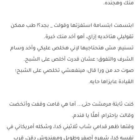
منك وهجنده.
ابتسمت ابتسامة استفزتها وقولت _ بجد؟! طب ممكن
تقوليلي هتاخديه إزاي، أهو أخد منك خبرة.
تسنيم: مش هتحتاجيها لإني هخلص عليكي وأخد وسام
الشرف والتفوق؛ عشان قدرت أخلص على الشبح.
صوت حد من ورا قال: مينفعشي تخلصي على الشبح؛
القيادة عايزاها حايه.
كنت ثابتة مرمشت حتى... أما هي قامت وقفت وأتخضت
وقالت بإحترام: أهلًا يا فندم.
وقتها ظهر قدامي شاب ثلاثيني كدا، وشكله أمريكاني في
نفسه كدا، شعره أصفر وطويل ومعندوش دقن، قرب