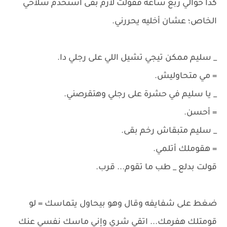
كدا حوالي ربع ساعة فقولت لازم بقى أستخدم سلاحي
الخاص؛ عشان أخليه يحررني.
_ سليم ممكن تيجي تشيل اللي على رجلي دا.
= مي متحاوليش.
_ يا سليم في حشرة على رجلي وهتقرصني.
= أحسن.
_ سليم متبقاش رخم بقى.
= هقوملك أتلمي.
قولت بدلع _ طب ما تقوم... قرب.
ضغط على شفايفه وقال وهو بيحاول يتماسك = لو
قومتلك هفرمك... اتقي شري وإني ماسك نفسي عنك