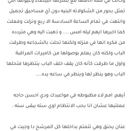
وكانت في قمه أناقتها مع بشرتها البيضاء وعيونها التي
تمثل بحور من الشكولاته البنيه دون أي مساحيق تجميل
وانتهت في تمام الساعة السادسة الا ربع ونزلت وفعلت
كما اخبرها ايهم ليله امس .... و ذهبت اليه وهي متردده
من فكره انها في منزله ولكنها تحلت بالشجاعه وطرقت
الباب ولكنه كان يعلم بوصولها من كاميرات المراقبة
واول ما طرقت كأنه كان يقف خلف الباب ينتظرها فتحلها
الباب وهو ينظر لها وينظر في ساعه يده....
أيهم: امم لاء مظبوطه في مواعيدك ودي احسن حاجه
عملتيها عشان انا بحب الانتظام اوي سته بیقی سته .
عنان يحنق وهي تتمتم بداخلها كل المرشح دا وجيت في