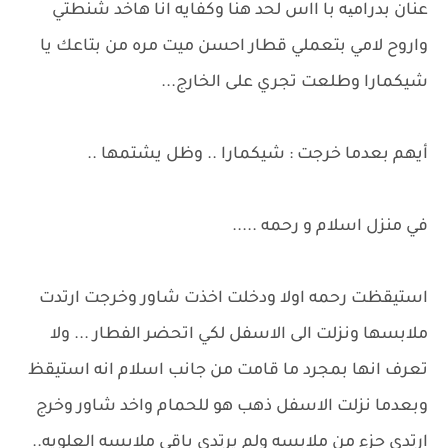
عنان بدرامیه با ااس لحد هنا وكفايه انا هاخد شنطتي
واروح لامي بتعملي قطار احسن ميت مره من بتاعك يا
شيكمارا وطلعت تجري على الخارج...
أيهم بعدما خرجت : شيكمارا .. وظل يشتمها ..
في منزل اسلام و رحمه .....
استيقظت رحمه اولا ودخلت اخذت شاور وخرجت ارتدت
ملابسها ونزلت الى الاسفل لكي اتحضر الفطار ... ولا
تعرف انها بمجرد ما قامت من جانب اسلام انه استيقظ
وبعدما نزلت الاسفل ذهب هو للحمام واخد شاور وخرج
ارتدي جزء من ملابسه ولم يرتدي باقي ملابسه العلويه..