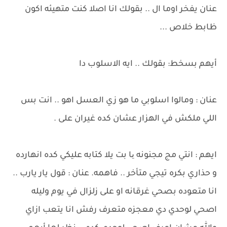
عنان يفخر اوما ال .. بقولك انا اصلا كنت متهيئه اكون
ظابط خلاص ...
أيهم بسخط: بقولك .. ايه الاسلوب دا
عنان : ومالوا اسلوبي ما هو زي العسل اهو .. انت بس
اللي ملكش في الهزار عشان كده غيران على .
ايهم : انتي مج مجنونه یا بت يلا كتابه عليكي كده انهارده
و حذاري بكره تيجي متأخر .. فاهمه. عنان : قول يار يارب ..
انا متعوده بصحي غرقانه او على زلزال في يوم وليله
اصحي لوحدي دي معجزه متعرف رفش انا يتعب ازاي