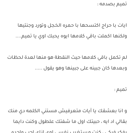
تميم بصدمه :
ايات با حراج اكتسحها با حمره الخجل وتورد وجنتيها
ولكنها اكملت باقي كلامها ايوه يحبك اوي يا تميم....
لم تكمل باقي كلامها حيث النقطة هو منها لعدة لحظات
وبعدها كان جبينه على جبينها وهو يقول .....
تميم :
و انا بعشقك يا آيات متعرفيش مستني الكلمه دي منك
بقالي اد ايه ، حبيتك اول ما شفتك علطول وكنت دايما
بفكر فيكي ، كنت مستغرب نفسي اوي ازاي احب واحده