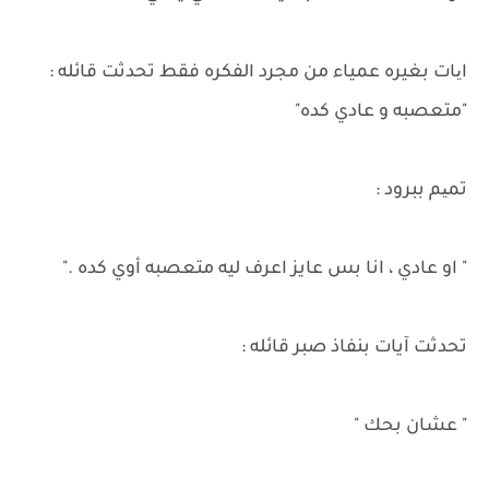
ایات بغيره عمياء من مجرد الفكره فقط تحدثت قائله :
"متعصبه و عادي كده"
تمیم ببرود :
" او عادي ، انا بس عايز اعرف ليه متعصبه أوي كده ."
تحدثت آيات بنفاذ صبر قائله :
" عشان بحك "