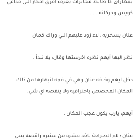
بمهارای کا ظابط مخابرات يعرف اقري افكار اللي قدامي
كويس وحركاته......
عنان يسخريه : لاء زود عليهم اللي وراك كمان
نظر اليها أيهم نظره اخرستها وقال: يلا نبدأ .
دخل ايهم وخلفه عنان وهي في قمه انبهارها من ذلك
المكان المخصص باحترافيه ولا ينقصه اي شي.
أيهم: يارب يكون عجب المكان .
عنان : لاء الصراحة ياخد عشره من عشره راقصه بس