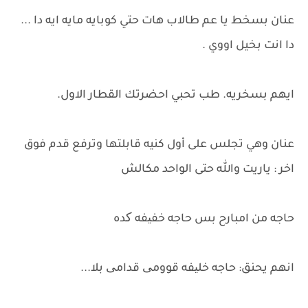
عنان بسخط يا عم طالاب هات حتي كوبايه مايه ايه دا ...
دا انت بخيل اووي .
ايهم بسخريه. طب تحبي احضرتك القطار الاول.
عنان وهي تجلس على أول كنيه قابلتها وترفع قدم فوق
اخر : ياريت والله حتى الواحد مكالش
حاجه من امبارح بس حاجه خفیفه کده
انهم يحنق: حاجه خلیفه قوومی قدامی بلا...