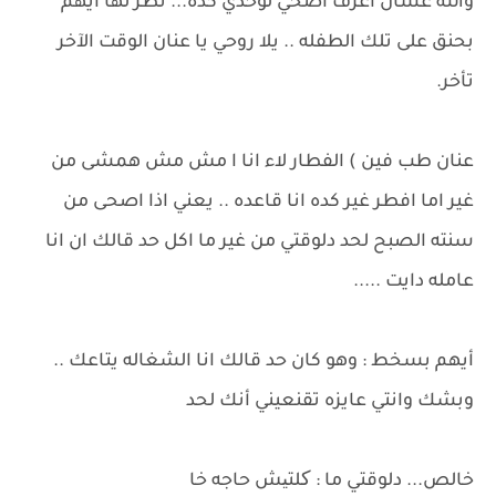
والله عشان اعرف اصحي لوحدي كده... نظر لها أيهم
بحنق على تلك الطفله .. يلا روحي يا عنان الوقت الآخر
تأخر.
عنان طب فين ) الفطار لاء انا ا مش مش همشى من
غير اما افطر غير كده انا قاعده .. يعني اذا اصحى من
سنته الصبح لحد دلوقتي من غير ما اكل حد قالك ان انا
عامله دايت .....
أيهم بسخط : وهو كان حد قالك انا الشغاله يتاعك ..
وبشك وانتي عايزه تقنعيني أنك لحد
خالص... دلوقتي ما : کلتیش حاجه خا