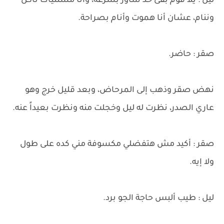
ليل : يلا قوم بقى خد شاور بسرعة، وأنا مستنياك ناكل
وننام، عشان أنا هموت وأنام بصراحة.
صقر : حاضر.
نهض صقر وذهب إلى المرحاض، وبعد قليل خرج وهو
عاري الصدر، نظرت له ليل وخجلت منه ونظرت بعيداً عنه.
صقر : أكيد مش هتفضلي مكسوفة مني كده على طول
ولا إيه.
ليل : طيب ألبس حاجة الجو برد.