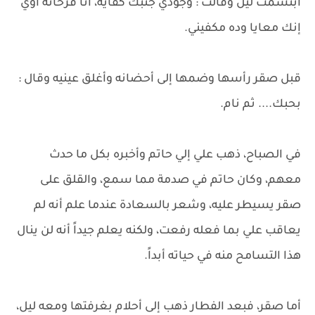
ابتسمت ليل وقالت : وجودي جنبك كفاية، أنا فرحانة أوي
إنك معايا وده مكفيني.
قبل صقر رأسها وضمها إلى أحضانه وأغلق عينيه وقال :
بحبك.... ثم نام.
في الصباح، ذهب علي إلي حاتم وأخبره بكل ما حدث
معهم، وكان حاتم في صدمة مما سمع، والقلق على
صقر يسيطر عليه، وشعر بالسعادة عندما علم أنه لم
يعاقب علي بما فعله رفعت، ولكنه يعلم جيداً أنه لن ينال
هذا التسامح منه في حياته أبداً.
أما صقر، فبعد الفطار ذهب إلى أحلام بغرفتها ومعه ليل،