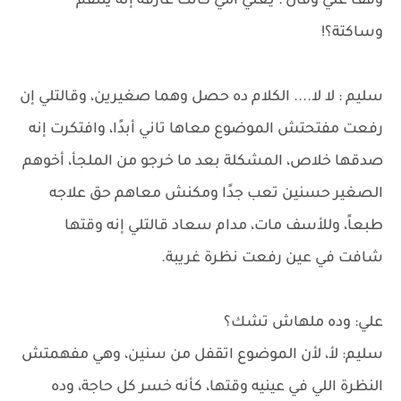
وقف علي وقال : يعني أمي كانت عارفة إنه ينتقم
وساكتة؟!
سليم : لا لا.... الكلام ده حصل وهما صغيرين، وقالتلي إن
رفعت مفتحتش الموضوع معاها تاني أبدًا، وافتكرت إنه
صدقها خلاص، المشكلة بعد ما خرجو من الملجأ، أخوهم
الصغير حسنين تعب جدًا ومكنش معاهم حق علاجه
طبعاً، وللأسف مات، مدام سعاد قالتلي إنه وقتها
شافت في عين رفعت نظرة غريبة.
علي: وده ملهاش تشك؟
سليم: لأ، لأن الموضوع اتقفل من سنين، وهي مفهمتش
النظرة اللي في عينيه وقتها، كأنه خسر كل حاجة، وده