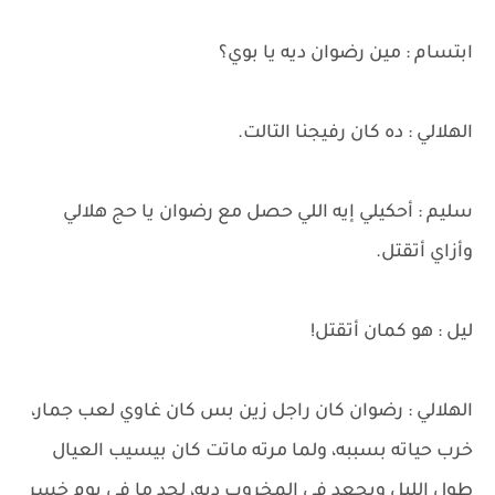
ابتسام : مين رضوان ديه يا بوي؟
الهلالي : ده كان رفيجنا التالت.
سليم : أحكيلي إيه اللي حصل مع رضوان يا حج هلالي
وأزاي أتقتل.
ليل : هو كمان أتقتل!
الهلالي : رضوان كان راجل زين بس كان غاوي لعب جمار،
خرب حياته بسببه، ولما مرته ماتت كان بيسيب العيال
طول الليل ويجعد في المخروب ديه، لحد ما في يوم خسر