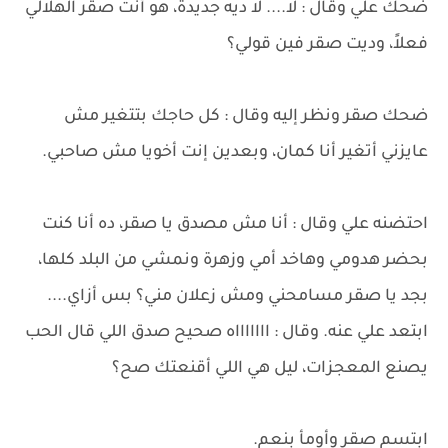
ضحك علي وقال : لا.... لا ديه جديدة، هو أنت صقر الهلالي
فعلاً، وديت صقر فين قولي؟
ضحك صقر ونظر إليه وقال : كل حاجك بتتغير مش
عايزني أتغير أنا كمان، وبعدين إنت أخويا مش صاحبي.
احتضنه علي وقال : أنا مش مصدق يا صقر، ده أنا كنت
بحضر هدومي وهاخد أمي وزهرة ونمشي من البلد كلها،
بجد يا صقر مسامحني ومش زعلان مني؟ بس أزاي....
ابتعد علي عنه. وقال : اااااااه صحيح صدق اللي قال الحب
يصنع المعجزات، ليل هي اللي أقنعتك صح؟
ابتسم صقر وأومأ بنعم.