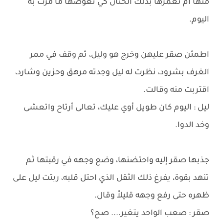
منها أم تغمرها بذلك الحنان كي تعوضها ما مرت به
اليوم.
اطمئن صقر عليهن وخرج هو وليل، ثم وقف في ممر
الغرف بشرود، نظرت له ليل وجدته مرهق وحزين وشارد،
اقتربت منه وقالت.
ليل : اليوم كان طويل أوي عليك، تعالى أرتاح واتعشى
وخد الدوا.
جذبها صقر إليه واحتضنها، وضع وجهه في رقبتها ثم
تنهد بقوة، يفرغ ذلك الثقل الذي احتل قلبه، ربتت ليل على
ظهره حتى رفع وجهه قليلاً وقال.
صقر : صعب الواحد يتغير.... صح؟