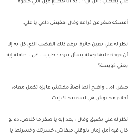
علي بغضب : ابن ال***، ده أنا هطلع عين اللي خلفوه.
أمسكه صقر من ذراعه وقال :مفيش داعي يا علي.
نظر له علي بعين حائرة، برغم ذلك الغضب الذي كل به إلا
أن خوفه عليها جعله يسأل بتردد : طيب... هي... عاملة إيه
يعني كويسة؟
صقر : اه... واضح أنها أصلاً مكنتش عايزة تكمل معاه،
أحلام محبتوش هي لسه بتحبك إنت.
نظر له علي بضيق وقال : بعد إيه يا صقر ما خلاص، ده لو
كان فيه أمل زمان دلوقتي مبقاش، خسرتك وخسرتها يا