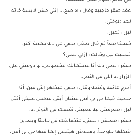
هي خاتم الجواز مش سلسلة.
عقد صقر حاجبيه وقال : اه صح... إنتي مش لابسة خاتم
لحد دلوقتي.
ليل : تخيل.
ضحكا معاً ثم قال صقر : بصي هي ديه مهمة أكتر.
تعجبت ليل وقالت : إزاي يعني؟
صقر : بصي ديه أنا عملتهالك مخصوص، لو دوستي على
الزرار ده اللي في النص.
أخرج هاتفه وفتحه وقال : بصي هيظهر إنتي فين، أنا
حطيت فيها جي بي أس عشان أبقى مطمن عليكي أكتر.
ليل : معرفش ليه معيش نفسك في التوتر ده.
صقر : معلش ريحيني، هتضايقك في حاجة! وبعدين
شكلها حلو جداََ، ومحدش هيتخيل إنها فيها جي بي أس،