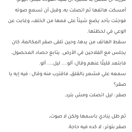
قررت أن تتصل به لتخبره أن عليه العودة مبكراً اليوم،
أمسكت هاتفها ثم اتصلت به، وقبل أن تسمع صوته
فوجئت بأحد يضع شيئاً على فمها من الخلف، وغابت عن
الوعي في لحظتها.
سقط الهاتف من يدها، وحين تلقى صقر المكالمة، كان
يجلس مع الفلاحين في الأرض. يتابع حصاد المحصول.
فابتعد قليلًا عنهم وقال: ألو.... ليل.... ألو.
سمعه علي فشعر بالقلق، فاقترب منه وقال : فيه إيه يا
صقر؟
صقر : ليل اتصلت ومش بترد.
ثم ظل ينادي باسمها ولكن لا صوت،
صقر بتوتر : لا كده فيه حاجة.