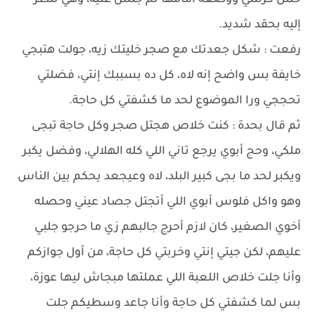
حمل كرسي ووضعه أمامها ثم جلس عليه، وهي تنظر
إليه بحقد شديد.
رفعت : شكل جعدتك مع صجر خليتك زيه، جولت هتبجي
خايفة بس واضح إنه لاه، كل ده بسببك إنتي، فضلتي
تحججي ورا الموضوع لحد ما كشفتي كل حاجة.
ثم قال بحدة : كنت خلاص هجتل صجر وكل حاجة تبجى
ملكي، وحج أبوي يرجع تاني اللي كله الهلالي، وفضل يكبر
ويكبر لحد ما بجى كبير البلد، لاه وعيجعد يحكم بين الناس
وهو واكل فلوس أبوي اللي أتجتل جصاد عيني وحصله
أخوي الصغير، كان لازم أحرج جالبهم زي ما حرجو جلبي
عليهم، لكن جيتي إنتي وخربتي كل حاجة، من أول جوازكم
وأنا جلت خلاص اللعبة اللي عملتها مبجاش ليها عوزة،
بس لما كشفتي كل حاجة وأنا جاعد وسطيكم جلت