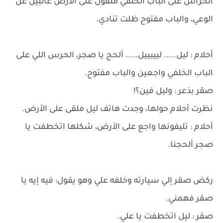
الحراس على الباب الخلفي ملقون على الارض غائبين عن
الوعي، والباب مفتوح ظلت تنادي.
أحلام : ليل..... ليييييل..... ألحج يا صجر، الحرس اللي على
الباب الخلفي واجعين والباب مفتوح.
صقر بذعر : وليل فين؟!
نظرت أحلام حولها، وجدت هاتف ليل ملقى على الأرض.
أحلام : تليفونها واجع على الأرض، شكلها اتخطفت يا
صجر ألحجنا.
ركض صقر إلي سيارته وخلفه علي وهو يقول: فيه إيه يا
صقر فهمني.
صقر : ليل اتخطفت يا علي.