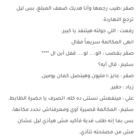
صقر :طيب رجعها وأنا هديك ضعف المبلغ، بس ليل
ترجع النهاردة.
رفعت : اللي جولته هيتنفذ يا كبير.
انهى المكالمة سريعاً فقال
صقر بغضب : الو.... لو.... قفل أبن ال ****
سليم : قال أيه؟
صقر : عايز ١٠ مليون وهيتصل كمان يومين.
زياد : حقير.
علي : مينفعش نستنى ده كله، اتصرف يا حضرة الظابط.
سليم : المكالمة قصيرة أوي ومعرفناش نحدد مكانها،
بس بما إنه طلب فدية فأكيد مش هيأذي ليل عشان
مش من مصلحته تتأذي.