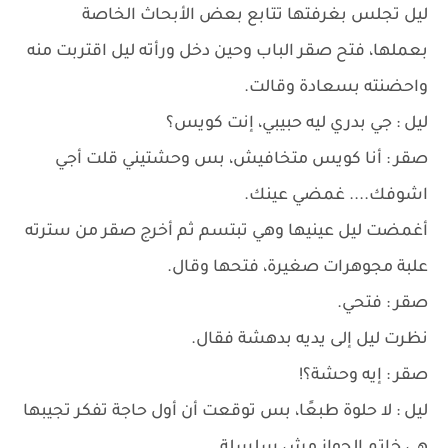
ليل تجلس بغرفتها تتابع بعض الأبحاث الخاصة
بعملها، فتح صقر الباب وحين دخل ورأته ليل اقتربت منه
واحضنته بسعادة وقالت.
ليل : جي بدري ليه حبيبي، إنت كويس؟
صقر : أنا كويس متخافيش، بس وحشتيني قلت أجي
اشوفك.... غمضي عينك.
أغمضت ليل عينيها وهي تبتسم ثم أخرج صقر من سترته
علبة مجوهرات صغيرة، فتحها وقال.
صقر : فتحي.
نظرت ليل إلى يديه بدهشة فقال.
صقر : إيه وحشة؟!
ليل : لا حلوة طبعًا، بس توقعت أن أول حاجة تفكر تجيبها