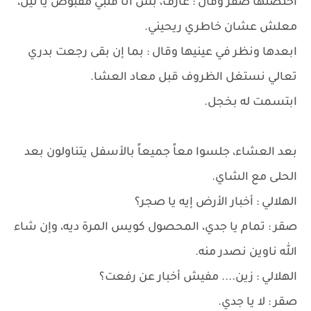
احتضنها صقر وقال : عارف، بس أنا قلبي مقبوض يا ليل،
معلش عشان خاطري ريحيني.
ابعدها ونظر في عينيها وقال : بما إن بقى رجعت بدري
تعالي نستغل الظروف قبل معاد العشا.
ابتسمت له بخجل.
بعد العشاء، جلسوا معاً جميعاً بالأسفل يتناولون بعد
الحلى مع الشاي.
الهلالي : أخبار الأرض إيه يا صجر؟
صقر : تمام يا جدي، المحصول كويس المرة ديه، وإن شاء
الله ناوين نصدر منه.
الهلالي : زين.... مفيش أخبار عن رفعت؟
صقر : لا يا جدي.