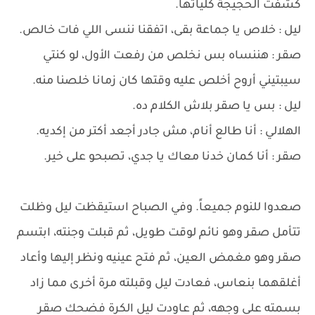
كشفت الحجيجة كلياتها.
ليل : خلاص يا جماعة بقى، اتفقنا ننسى اللي فات خالص.
صقر : هننساه بس نخلص من رفعت الأول، لو كنتي
سيبتيني أروح أخلص عليه وقتها كان زمانا خلصنا منه.
ليل : بس يا صقر بلاش الكلام ده.
الهلالي : أنا طالع أنام، مش جادر أجعد أكتر من إكديه.
صقر : أنا كمان خدنا معاك يا جدي، تصبحو على خير.
صعدوا للنوم جميعاً. وفي الصباح استيقظت ليل وظلت
تتأمل صقر وهو نائم لوقت طويل، ثم قبلت وجنته، ابتسم
صقر وهو مغمض العين، ثم فتح عينيه ونظر إليها وأعاد
أغلقهما بنعاس، فعادت ليل وقبلته مرة أخرى مما زاد
بسمته على وجهه، ثم عاودت ليل الكرة فضحك صقر