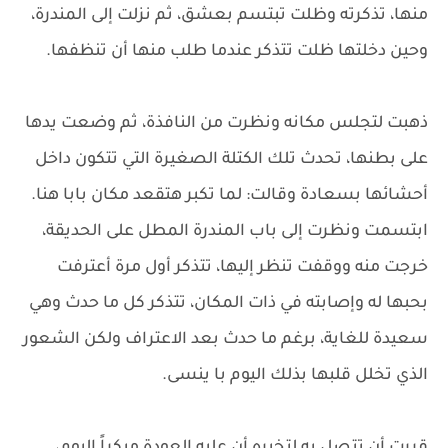
منها، تذكرته وظلت تبتسم بعشق، ثم نزلت إلى المندرة،
وحين دخلتها ظلت تتذكر عندما طلب منها أن تنظفها.
ذهبت لتجلس مكانه ونظرت من النافذة، ثم وضعت يدها
على بطنها، تحدث تلك الكتلة الصغيرة التي تتكون داخل
أحشائها بسعادة وقالت: لما تكبر هتقعد مكان بابا هنا.
ابتسمت ونظرت إلى باب المندرة المطل على الحديقة،
خرجت منه ووقفت تنظر إليها، تتذكر أول مرة أعترفت
بحبها له وإصابته في ذات المكان، تتذكر كل ما حدث وهي
سعيدة للغاية، برغم ما حدث بعد الاعتراف ولكن الشعور
الذي تخلل قلبها بذلك اليوم با ينسى.