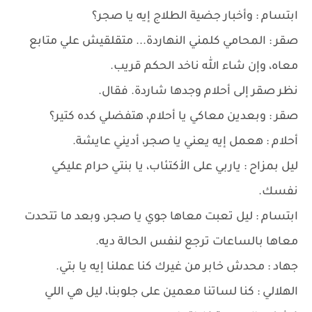
ابتسام : وأخبار جضية الطلاج إيه يا صجر؟
صقر : المحامي كلمني النهاردة... متقلقيش علي متابع
معاه، وإن شاء الله ناخد الحكم قريب.
نظر صقر إلى أحلام وجدها شاردة. فقال.
صقر : وبعدين معاكي يا أحلام، هتفضلي كده كتير؟
أحلام : هعمل إيه يعني يا صجر، أديني عايشة.
ليل بمزاح : ياربي على الأكتئاب، يا بنتي حرام عليكي
نفسك.
ابتسام : ليل تعبت معاها جوي يا صجر، وبعد ما تتحدت
معاها بالساعات ترجع لنفس الحالة ديه.
جهاد : محدش خابر من غيرك كنا عملنا إيه يا بتي.
الهلالي : كنا لساتنا معمين على جلوبنا، ليل هي اللي