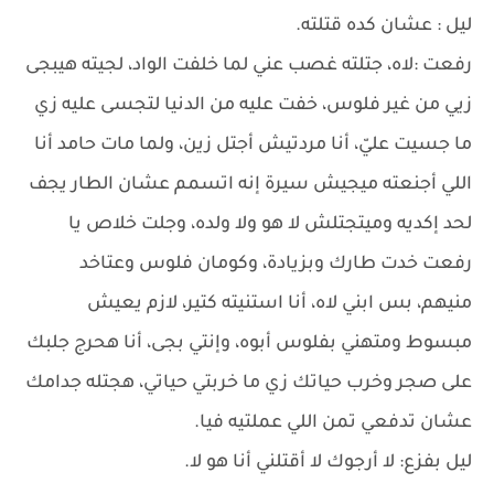
ليل : عشان كده قتلته.
رفعت :لاه، جتلته غصب عني لما خلفت الواد، لجيته هيبجى
زيي من غير فلوس، خفت عليه من الدنيا لتجسى عليه زي
ما جسيت عليّ، أنا مردتيش أجتل زين، ولما مات حامد أنا
اللي أجنعته ميجيش سيرة إنه اتسمم عشان الطار يجف
لحد إكديه وميتجتلش لا هو ولا ولده، وجلت خلاص يا
رفعت خدت طارك وبزيادة، وكومان فلوس وعتاخد
منيهم، بس ابني لاه، أنا استنيته كتير، لازم يعيش
مبسوط ومتهني بفلوس أبوه، وإنتي بجى، أنا هحرج جلبك
على صجر وخرب حياتك زي ما خربتي حياتي، هجتله جدامك
عشان تدفعي تمن اللي عملتيه فيا.
ليل بفزع: لا أرجوك لا أقتلني أنا هو لا.