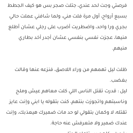
فرصتي وجت لحد عندي، جتلت صجر بس هو كيف الجطط
بسبع أرواح، أول مرة فلت مني، ولما شافني عملت حالي
بجري ورا واحد، واضطريت أضرب على رجلي عشان أطلع
منيها، عجزت نفسي بنفسي عشان أجدر أخد بطاري
منيهم.
ظلت ليل تهمهم من وراء اللاصق، فنزعه عنها وقالت
بغضب.
ليل : قدرت تقتل الناس اللي كلت معاهم عيش وملح
وناسبتهم واتجوزت بنتهم، كنت بتقوله يا ابني وإنت عايز
تقتله، لا وكمان بتقولي لو حد مات ضميرك هيعذبك، وإنت
عندك ضمير ولا متعرفش عنه حاجة.