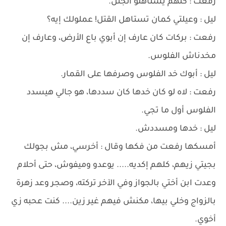
رفعت : كلهم يستاهلو الجتل.
ليل : وعيلتي كمان تستاهل القتل! عملولك إيه؟
رفعت : بركات كان عارف إن أبوي باع الأرض، وعارف إن
مخدناش الفلوس.
ليل : أبوك خد الفلوس وصرفها على القمار.
رفعت : لاه لو كان خدها كان سددها، هو جالي هيسدد
الفلوس أول ما تجي.
ليل : خدها ومسددش.
أمسكها رفعت من فكها وقال : أخرسي، مش بجولك
بجيتي زيهم، كلهم إكديه..... يوعدو وميفوش، حتى أحلام
وعدت ابن أختي بالجواز وفي الآخر تركته، وصجر وعد زهرة
بالزواج وخلي بيها، مكنش فيهم غير زين.... كنت عحبه زي
أخوي.