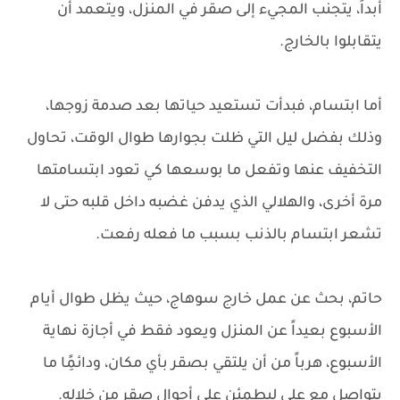
أبداً، يتجنب المجيء إلى صقر في المنزل، ويتعمد أن
يتقابلوا بالخارج.
أما ابتسام، فبدأت تستعيد حياتها بعد صدمة زوجها،
وذلك بفضل ليل التي ظلت بجوارها طوال الوقت، تحاول
التخفيف عنها وتفعل ما بوسعها كي تعود ابتسامتها
مرة أخرى، والهلالي الذي يدفن غضبه داخل قلبه حتى لا
تشعر ابتسام بالذنب بسبب ما فعله رفعت.
حاتم، بحث عن عمل خارج سوهاج، حيث يظل طوال أيام
الأسبوع بعيداً عن المنزل ويعود فقط في أجازة نهاية
الأسبوع، هرباً من أن يلتقي بصقر بأي مكان، ودائمًِا ما
يتواصل مع علي ليطمئن على أحوال صقر من خلاله.