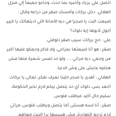
اتصل علي بزياد وأخبره بما حدث، وجاءو جميعاً إلي منزل
الهلالي. دخل بركات وأمسك صقر من ذراعه وقال :
ضيعت البت يا صجر! هي ديه الأمانة اللي اديتهالك يا كبير،
أجول لأبوها إيه دلوك؟
علي : حج بركات سيب صقر دلوقتي.
صقر : هو أنا ضيعتها بمزاجي، ولا فاكر وجعكو عليها أكبر
من وجعي، ديه مراتي..... ولو حد لمس شعرة منها مش
هخليه عايش على وش الدنيا.
الهلالي : أهدى يا صجر خلينا نعرف نفكر، تعالى يا بركات
أجعد بس، دلوك أي حد يتصل بيكم لازم نخبر الحكومة،
سليم جال أكيد عيطلب فلوس.
صقر : أنا لسه هستنى أما يتصل ويطلب فلوس، مراتي
لازم ترجع النهاردة، مش هسيبها برا البيت معاهم.