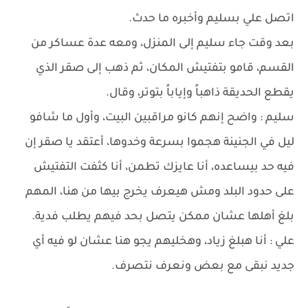
اتصل علي بسليم وأخبره ما حدث.
بعد وقت جاء سليم إلى المنزل، ومعه عدة عساكر من
القسم، قامو بتفتيش المكان، ثم ذهب إلى صقر الذي
يقطع الحديقة ذاهباً وإياباً بتوتر، وقال.
سليم : واضح إنهم كانو مراقبين البيت، وأول ما شافو
ليل في الجنينة هجموا بسرعة وخدوها، أعتقد يا صقر إن
فيه حد بيساعده، أنا عايزك تطمن، أنا كثفت التفتيش
على حدود البلد ومش هيعرف يخرج بيها من هنا، المهم
بلغ أهلها عشان ممكن يتصل بحد فيهم يطلب فدية.
علي : أنا هبلغ زياد، وهخليهم يجو هنا عشان لو فيه أي
جديد نبقى مع بعض ونعرف نتصرف.