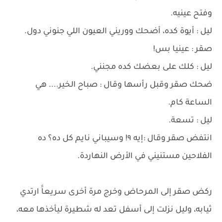
وفتح عينيه.
ليل : أيوة كده، أضحك ووريني العيون اللي جنوني دول.
صقر : عينيا بس!
ليل : كلك على بعضك كده مجنني.
ضحك صقر وقبل رأسها وقال : صباح الخير.... هي
الساعة كام.
ليل : تسعة.
انتفض صقر وقال :إيه ٩! وسيباني نايم كل ده؟ ده
الفلاحين مستنيني في الأرض النهاردة.
ركض صقر إلى المرحاض وخرج مرة أخرى سريعاََ ارتدي
ثيابه، وليل نزلت إلى أسفل تعد له شطيرة ليأخذها معه،