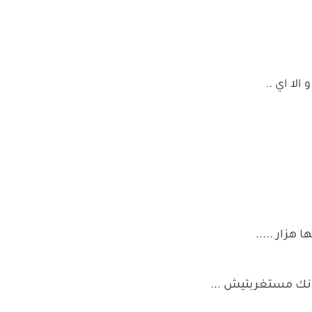
الا اي ..
هزار .....
انك مستغربتيش ...