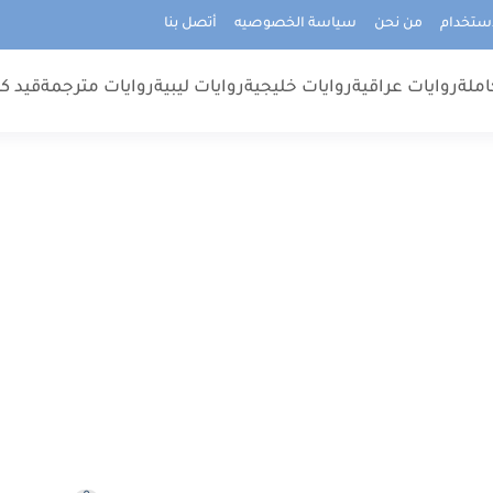
استخدام
من نحن
سياسة الخصوصيه
أتصل بنا
املة
روايات عراقية
روايات خليجية
روايات ليبية
روايات مترجمة
قيد كت