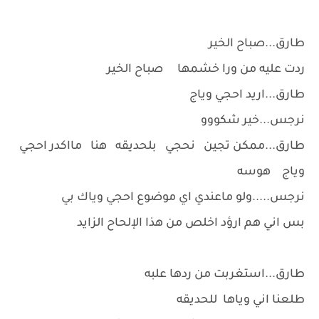
طارق...صباح الخير
ردت عليه من ورا خشمها صباح الخير
طارق...اريد احجي وياج
نرجس...خير شكووو
طارق...ممكن تجين نحجي بلحديقه هنا مااكدر احجي
وياج هوسه
نرجس.....ولو ماعندي اي موضوع احجي وياك بي
بس اني هم ارؤد اخلص من هذا الإلحاح الزايد
طارق...استغربت من ردها علبه
طلعنا اني وياها للحديقه