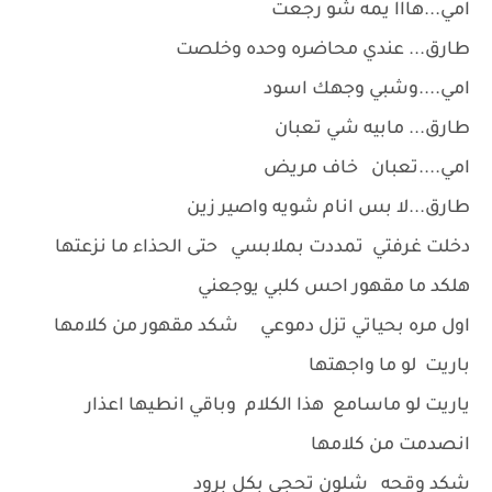
امي...هااا يمه شو رجعت
طارق... عندي محاضره وحده وخلصت
امي....وشبي وجهك اسود
طارق... مابيه شي تعبان
امي....تعبان خاف مريض
طارق...لا بس انام شويه واصير زين
دخلت غرفتي تمددت بملابسي حتى الحذاء ما نزعتها
هلكد ما مقهور احس كلبي يوجعني
اول مره بحياتي تزل دموعي شكد مقهور من كلامها
باريت لو ما واجهتها
ياريت لو ماسامع هذا الكلام وباقي انطيها اعذار
انصدمت من كلامها
شكد وقحه شلون تحجي بكل برود