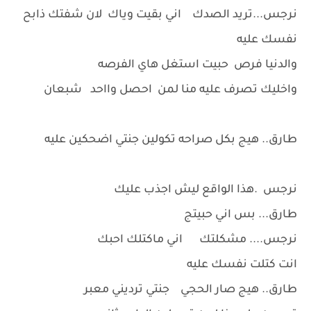
نرجس...تريد الصدك اني بقيت وياك لان شفتك ذابح
نفسك عليه
والدنيا فرص حبيت استغل هاي الفرصه
واخليك تصرف عليه منا لمن احصل وااحد شبعان
طارق.. هيج بكل صراحه تكولين جنتي اضحكين عليه
نرجس .هذا الواقع ليش اجذب عليك
طارق... بس اني حبيتج
نرجس.... مشكلتك اني ماكتلك احبك
انت كتلت نفسك عليه
طارق.. هيج صار الحجي جنتي ترديني معبر