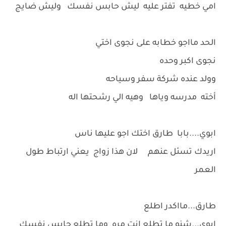
امي خطيه تفتر عليه ليش حابس نفسك وليش ضايج
الحد مااجو خطابه على نجوى اختي
نجوى اكبر وحده
وولد عنده شركة سفر وسياحه
أخته مدرسه وياها وهيه الي رشحتها اله
ابوي....بابا طارق اختك اجو عليها ناس
اريدك تسئل عنهم لان هذا زواج يعني ارتباط طول
العمر
طارق...مااكدر اطلع
ابوي...شنو ما تطلع انت مره وما تطلع حابس نفسك