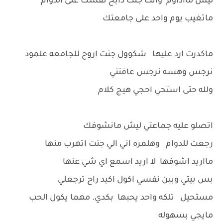
ليش مااداوم وانت جنت ذابح نفسك على الدوام
ماتغيب يوم واحد على جامعتك
ماكدرت ارد عليها شكوول جنت اروح للجامعه علمود
نرجس وهسه نرجس عافتني
ولله حتى استحي احجي هيج كلام
اتصلو عليه جماعتي ليش مانشوفك
رجعت للدوام وهلمره اني الي جنت اتهرب منها
مااريد اشوفها لا اريد اسمع اي شي عنها
بس بيتي وبين نفسي اكول اكيد راح ترجعلي
مستحيل تلكه واحد يحبها بكدي. مهما يكول الحب
مايجي بسهوله