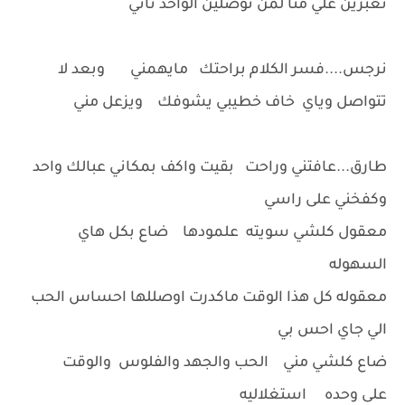
تعبرين علي منا لمن توصلين الواحد ثاني
نرجس....فسر الكلام براحتك مايهمني وبعد لا
تتواصل وياي خاف خطيبي يشوفك ويزعل مني
طارق...عافتني وراحت بقيت واكف بمكاني عبالك واحد
وكفخني على راسي
معقول كلشي سويته علمودها ضاع بكل هاي
السهوله
معقوله كل هذا الوقت ماكدرت اوصللها احساس الحب
الي جاي احس بي
ضاع كلشي مني الحب والجهد والفلوس والوقت
على وحده استغلاليه