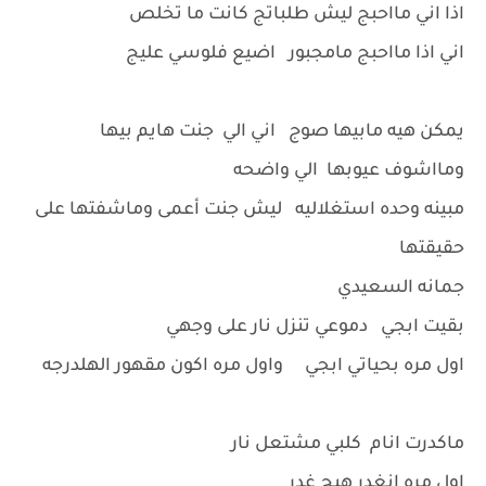
اذا اني مااحبج ليش طلباتج كانت ما تخلص
اني اذا مااحبج مامجبور اضيع فلوسي عليج
يمكن هيه مابيها صوج اني الي جنت هايم بيها
ومااشوف عيوبها الي واضحه
مبينه وحده استغلاليه ليش جنت أعمى وماشفتها على
حقيقتها
جمانه السعيدي
بقيت ابجي دموعي تنزل نار على وجهي
اول مره بحياتي ابجي واول مره اكون مقهور الهلدرجه
ماكدرت انام كلبي مشتعل نار
اول مره انغدر هيج غدر