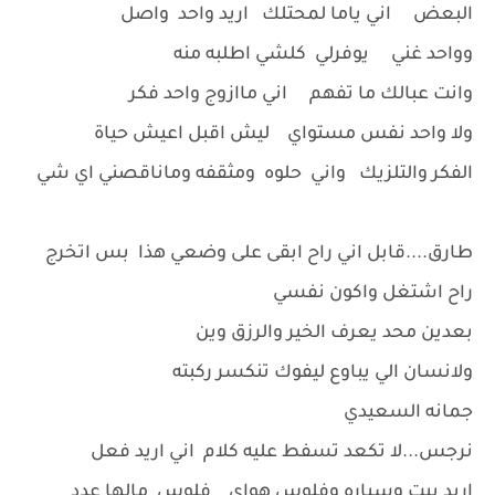
البعض اني ياما لمحتلك اريد واحد واصل
وواحد غني يوفرلي كلشي اطلبه منه
وانت عبالك ما تفهم اني ماازوج واحد فكر
ولا واحد نفس مستواي ليش اقبل اعيش حياة
الفكر والتلزيك واني حلوه ومثقفه وماناقصني اي شي
طارق....قابل اني راح ابقى على وضعي هذا بس اتخرج
راح اشتغل واكون نفسي
بعدين محد يعرف الخير والرزق وين
ولانسان الي يباوع ليفوك تنكسر ركبته
جمانه السعيدي
نرجس...لا تكعد تسفط عليه كلام اني اريد فعل
اريد بيت وسياره وفلوس هواي فلوس مالها عدد