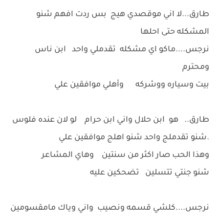
طارق...لا اني موقصدي هيج بس ردت افهم شنو
المشكله حتى احلها
نرجس....ماكو اي مشكله تقدملي واحد ابن ناس
ومحترم
بيت وسياره ووشركه وأهلي موافقين علي
طارق.. هو ابن حلال واني ابن حرام لو لان عنده فلوس
.شنو تقدملج واحد شنو اهلج موافقين علي
وهذا الحب صار اكثر من سنتين وهاي المشاعر
شنو جنتي تتسلين تضحكين عليه
نرجس....كلشي قسمه ونصيب واني وياك مامقسومين