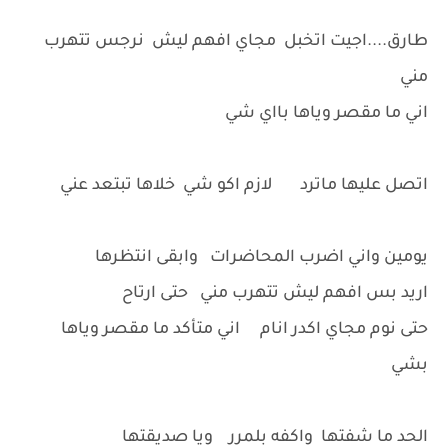
طارق....اجيت اتخبل مجاي افهم ليش نرجس تتهرب
مني
اني ما مقصر وياها بااي شي
اتصل عليها ماترد لازم اكو شي خلاها تبتعد عني
يومين واني اضرب المحاضرات وابقى انتظرها
اريد بس افهم ليش تتهرب مني حتى ارتاح
حتى نوم مجاي اكدر انام اني متأكد ما مقصر وياها
بشي
الحد ما شفتها واكفه بلمرر ويا صديقتها