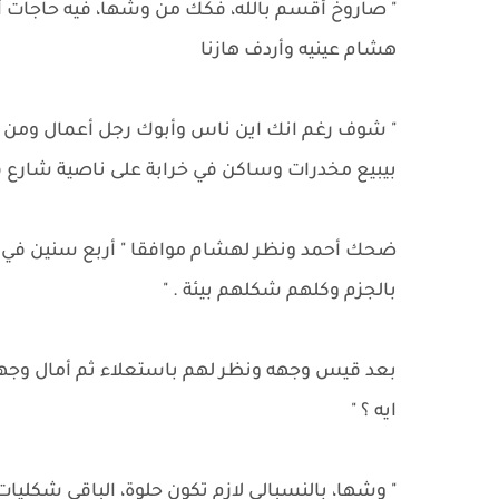
" صاروخ أقسم بالله، فكك من وشها، فيه حاجات أ
هشام عينيه وأردف هازنا
" شوف رغم انك اين ناس وأبوك رجل أعمال ومن
بيبيع مخدرات وساكن في خرابة على ناصية شارع في 
ضحك أحمد ونظر لهشام موافقا " أربع سنين في 
بالجزم وكلهم شكلهم بيئة . "
بعد قيس وجهه ونظر لهم باستعلاء ثم أمال وجهه و
ايه ؟ "
" وشها، بالنسبالي لازم تكون حلوة، الباقي شكليا