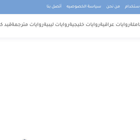
استخدام
من نحن
سياسة الخصوصيه
أتصل بنا
املة
روايات عراقية
روايات خليجية
روايات ليبية
روايات مترجمة
قيد كت