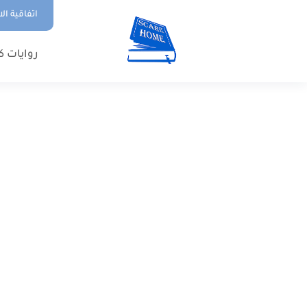
اتفاقية ال
روايات ك