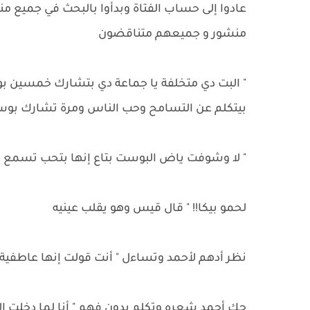
عادوا إلى حساب الفتاة وبدأوا بالبحث في جميع م
منشور و جميعهم متناقضون
" البت دي متخلفة يا جماعة دي بتشارك خمسي
بيتكلم عن التسامح وحب الناس ومرة تشارك بوست
" لا وشوفت ياض البوست بتاع إنها بتحب تسمع ح
لحمو بيكا!! " قال قيس وهو يقلب عينيه
نظر أدهم لأحمد وتساءل " أنت قولت إنها عاطفية
حك أحمد شعره وتكلم بدون فهم " أنا لما دخلت ا