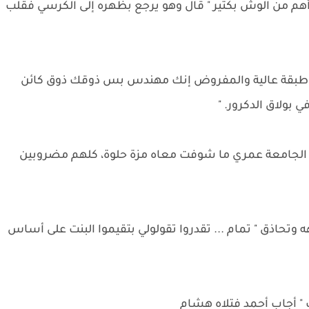
هم من الوش بكتير " قال وهو يرجع بظهره إلى الكرسي فقلب
 طبقة عالية والمفروض إنك مهندس بس ذوقك ذوق كائن
بولاق الدكرور. "
الجامعة عمري ما شوفت معاه مزة حلوة، كلهم مضروبين
تحاذق " تمام ... تقدروا تقولولي بتقيموا البنت على أساس
ت " أجاب أحمد فتلاه هشام