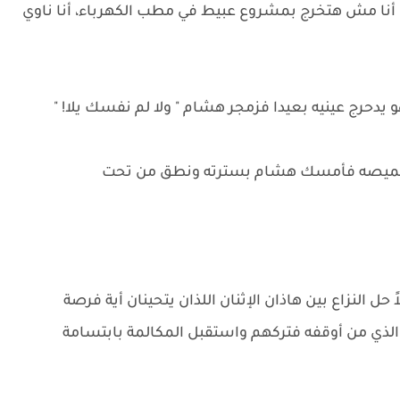
يا أنا مش هتخرج بمشروع عبيط في مطب الكهرباء، أنا ناوي
 يدحرج عينيه بعيدا فزمجر هشام " ولا لم نفسك يلا! "
ن قميصه فأمسك هشام بسترته ونطق من تحت
ل النزاع بين هاذان الإثنان اللذان يتحينان أية فرصة
لذي من أوقفه فتركهم واستقبل المكالمة بابتسامة