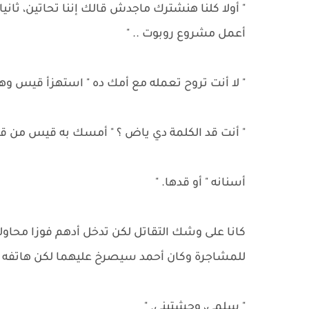
" أولا كلنا هنشترك ماجدش قالك إننا تحاتين، ثان
أعمل مشروع روبوت .. "
" لا أنت تروح تعمله مع أمك ده " استهزأ قيس وهو
" أنت قد الكلمة دي ياض ؟ " أمسك به قيس م
أسنانه " أو قدها. "
كانا على وشك التقاتل لكن تدخل أدهم فوزا محاولاً ح
للمشاجرة وكان أحمد سيصرخ عليهما لكن هاتفه ا
" سلمى، وحشتيني. "