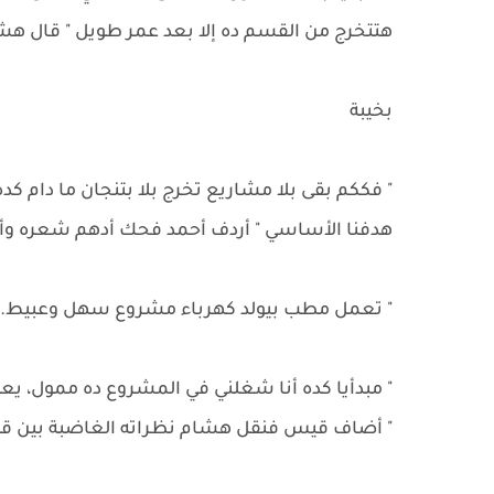
هتتخرج من القسم ده إلا بعد عمر طويل " قال ه
بخيبة
" فككم بقى بلا مشاريع تخرج بلا بتنجان ما دام 
هدفنا الأساسي " أردف أحمد فحك أدهم شعره وأ
" تعمل مطب بيولد كهرباء مشروع سهل وعبيط. 
" مبدأيا كده أنا شغلني في المشروع ده ممول، 
" أضاف قيس فنقل هشام نظراته الغاضبة بين ق