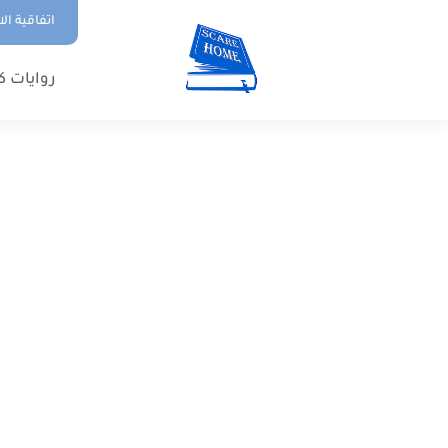
اتفاقية ال
روايات ك