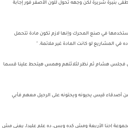
فى بنيرة شريرة لكن وجهه تحول للون الأصفر فور إجابة
نستخدمها في صنع المحرك وإنها لازم تكون مادة تتحمل
ي المشاريع لو كانت المادة غير ملائمة. "
وس فجلس هشام ثم نظر لثلاثتهم وهمس هيتحط علينا قسما
ن أصدقاء قيس يحيونه ويحتونه على الرحيل معهم فأبي
وعة إحنا الأربعة ومش كده وبس، ده علم عليدا، يعني مش