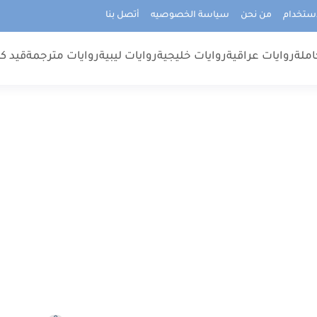
استخدام
من نحن
سياسة الخصوصيه
أتصل بنا
املة
روايات عراقية
روايات خليجية
روايات ليبية
روايات مترجمة
قيد كت