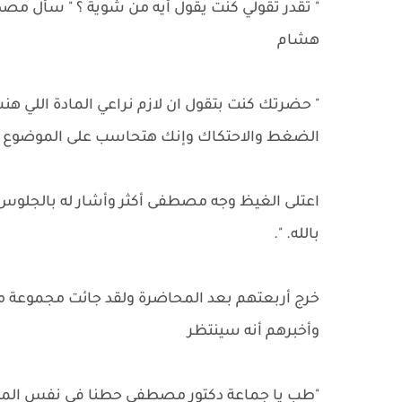
" تقدر تقولي كنت يقول أيه من شوية ؟ " سأل مصط
هشام
" حضرتك كنت بتقول ان لازم نراعي المادة اللي ه
الضغط والاحتكاك وإنك هتحاسب على الموضوع ده ف
اعتلى الغيظ وجه مصطفى أكثر وأشار له بالجل
بالله. ".
خرج أربعتهم بعد المحاضرة ولقد جائت مجموعة م
وأخبرهم أنه سينتظر
"طب يا جماعة دكتور مصطفى حطنا في نفس المجم