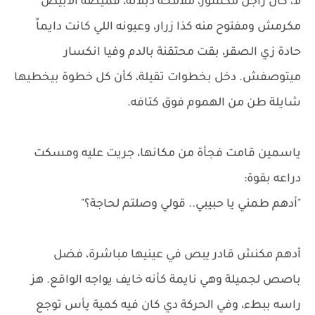
لا، كان راجل مكسور، ملامحه ذبلانة، قميصه الأبيض
مكرمش ومفتوح منه كذا زرار، وعيونه اللي كانت دايماً
حادة زي الصقر، بقت محتقنة بالدم وفيا انكسار
ميتوصفش. دخل بخطوات تقيلة، كأن كل خطوة بيخطيها
شايلة طن من الهموم فوق كتافه.
ياسمين قامت فجأة من مكانها، جريت عليه ومسكت
دراعه بقوة:
"أدهم طمني يا حبيبي.. قولي وصلتم لحاجة؟"
أدهم مكنش قادر يبص في عينيها مباشرة، فضل
باصص لجميلة وهي نايمة كأنه خايف يواجه الواقع. هز
راسه ببطء، وفي الحركة دي كان فيه كمية يأس توجع