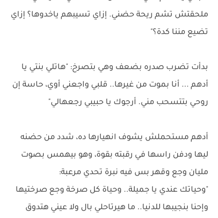
ملحقتش تشم ريحة حضني. إزاي تسيبهم ياخدوها؟ إزاي
تضيع مننا كدة؟"
بدأت تضرب صدره بضعف وهي بتصرخ: "هاتلي بنتي يا
أدهم ... أنا بموت من غيرها.. قلبي واجعني أوي، حاسة إن
روحي بتتسحب مني. أرجوك يا حبيبي رجعهالي"
أدهم مستحملش يشوف انهيارها ده، شدد من حضنه
ليها ودفن راسها في رقبته بقوة، وهو بيهمس بصوت
مليان وجع وقهر بس فيه نبرة تحدي مرعبة:
"وحياتك عندي يا جميلة.. وحياة كل صرخة وجع صرختيها
وإحنا بنجيبها للدنيا.. ما هيرتاحلي بال ولا عيني هتدوق