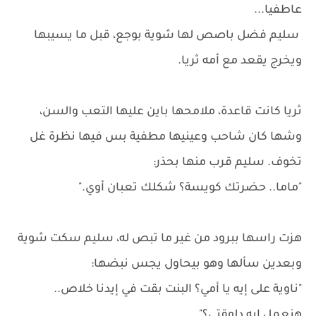
عاطفيا...
سليم فضل باصص لها شوية بوجع، قبل ما يسيبها
ويخرج يقعد مع أمه ثريا.
ثريا كانت قاعدة، ملامحها باين عليها التعب والسن،
وشها كان شاحب وعينيها مطفية بس فيها نظرة غل
تخوف. سليم قرب منها بحذر:
"ماما.. حضرتك كويسة؟ شكلك تعبان أوي."
هزت راسها ببرود من غير ما تبص له، سليم سكت شوية
وبعدين سألها وهو بيحاول يجس نبضها:
"ناوية على إيه يا أمي؟ البنت بقت في إيدنا خلاص..
هنعمل إيه دلوقتي؟"