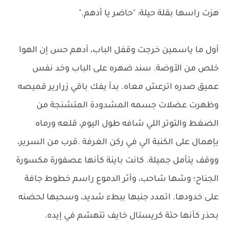
هزت راسها بقلة حيلة: "حاضر يا أدهم."
أول ما ياسمين خرجت وقفل الباب، أدهم حس إن الهوا
خلص من الأوضة. سند ضهره على الباب وخد نفس
عميق صدره اترعش معاه. بدأ يفك باقي زرارير قميصه
وظهرت عضلات جسمه المشدودة المتشنجة من
الضغط والتوتر اللي شافه طول اليوم، قلعه ورماه
بإهمال على الكنبة الي في ركن الغرفة .قرب من السرير،
ووقف يتأمل جميلة. كانت باينة كأنها عصفورة مكسورة
الجناح؛ وشها شاحب، وأثر الدموع راسم خطوط جافة
على خدودها. اتمدد جنبها ببطء شديد، وسحبها لحضنه
بحذر كأنها حتة كريستال خايف تتهشم في إيده.