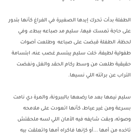
الطفلة بدأت تحرك إيدها الصغيرة في الفراغ كأنها بتدور
على حاجة تمسك فيها، سليم مد صباعه ببطء، وفي
لحظة، الطفلة قبضت على صباعه وطلعت أصوات
طفولية لطيفة، خلت سليم يبتسم غصب عنه، ابتسامة
حقيقية طلعت من وسط ركام الحقد والغل ونفضت
التراب عن برائته اللي نسيها.
سليم نيمها بعد ما رضعها بالببرونة، والمرة دي نامت
بسرعة ومن غير عياط، كأنها اتعودت على ملامحه
وصوته، وبقت شايفه فيه الأمان اللي لسه ملحقتش
تاخده من أمها ...أو كإنها فاكراه أمها واتعلقت بيه