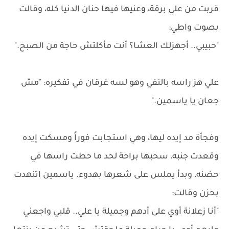
قربت من علي برقة، وعنيها فيها حنان الدنيا كله، وقالت
بصوت واطي:
"حبيبي.. أجهزلك العشا؟ أنت مأكلتش حاجة من الصبح."
علي هز راسه بالنفي وهو لسه غرقان في تفكيره: "مش
جعان يا ياسمين."
وفجأة مد إيده ليها، وهي استجابت فوراً ومسكت إيده
وقعدت جنبه، سحبها براحة لحد ما حطت راسها في
حضنه، وبدأ يملس على شعرها بهدوء. ياسمين اتنهدت
بحزن وقالت:
"أنا زعلانة أوي على أدهم وجميلة يا علي.. قلبي واجعني