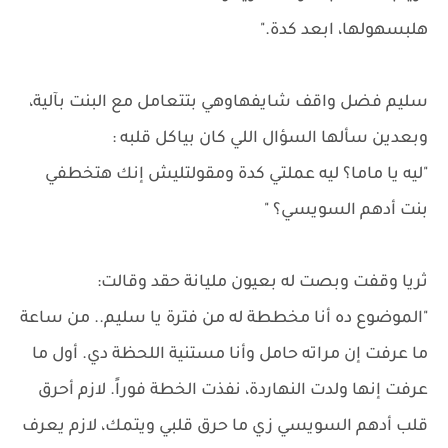
هلبسهولها، ابعد كدة."
سليم فضل واقف شايفهاوهي بتتعامل مع البنت بآلية،
وبعدين سألها السؤال اللي كان بياكل قلبه :
"ليه يا ماما؟ ليه عملتي كدة ومقولتليش إنك هتخطفي
بنت أدهم السويسي؟ "
ثريا وقفت وبصت له بعيون مليانة حقد وقالت:
"الموضوع ده أنا مخططة له من فترة يا سليم.. من ساعة
ما عرفت إن مراته حامل وأنا مستنية اللحظة دي. أول ما
عرفت إنها ولدت النهاردة، نفذت الخطة فوراً. لازم أحرق
قلب أدهم السويسي زي ما حرق قلبي ويتمك، لازم يعرف