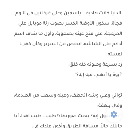
الدنيا كانت هادية .. ياسمين وعلي غرقانين في النوم.
فجأة، سكون الأوضة انكسر بصوت رنة موبايل علي
المزعجة. علي فتح عينه بصعوبة، وأول ما شاف اسم
أدهم على الشاشة، اتنفض من السرير وكأن كهربا
لمسته.
رد بسرعة وصوته كله قلق:
"أيوة يا أدهم.. فيه إيه؟"
ثواني وعلي وشه اتخطف، وعينه وسعت من الصدمة،
وقال بلهفة:
"أنت بتقول إيه؟ بعتت صورتها؟! طيب.. طيب اهدا، أنا
جايلك حالاً، مسافة الطريق وأكون عندك في