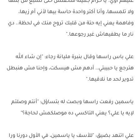
عليهم أوي. يا حرام جميلة ملحقتش حتى تشبع من بنتها
ولا تلمسها، وأنا أكتر واحدة حاسة بيها لأني أم زيها،
وفاهمة يعني إيه حتة من قلبك تروح منك في لحظة.. دي
نار ما يطفيهاش غير رجوعها."
علي باس راسها وقال بنبرة مليانة رجاء: "إن شاء الله
هترجع يا حبيبتي.. أدهم مش هيسكت، وإحنا مش هنبطل
تدوير لحد ما نلاقيها."
ياسمين رفعت راسها وبصت له بتساؤل: "أنتم وصلتم
لإيه يا علي؟ يعني التاكسي ده موصلكمش لحاجة؟"
علي اتنهد بضيق: "للأسف يا ياسمين، في الأول دورنا ورا