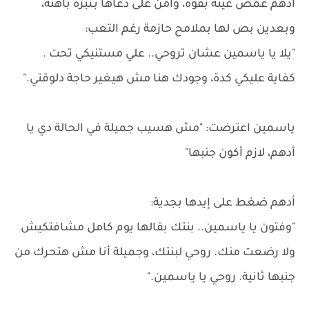
أدهم غمض عينه بقوة، وأمن على دعاها بـنبرة باهتة،
وبعدين بص لها بملامح حازمة رغم التعب:
"يلا يا ياسمين عشان تروحي.. علي مستنيكي تحت .
كفاية عليكي كدة، وجودك هنا مش هيغير حاجة دلوقتي."
ياسمين اعترضت: "مش هسيب جميلة في الحالة دي يا
أدهم، لازم أكون جنبها"
أدهم ضغط على إيدها بجدية:
"وفتون يا ياسمين.. بنتك بقالها يوم كامل مشافتكيش
ولا رضعت منك. روحي لبنتك، وجميلة أنا مش هتحرك من
جنبها ثانية. روحي يا ياسمين."