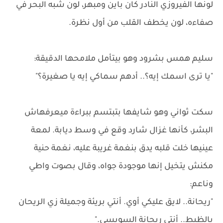
لونها الفيروزي النادر كان باين ومبهر، لون شبه البحر في
صفاءه، لون يخطف القلب من أول نظرة.
سليم همس بشرود وهو بيتأمل ملامحها الدقيقة:
"يا ترى اسمك إيه؟.. أدهم سماكي إيه يا صغيرة؟"
سكت ثواني وهو شايفها بتبتسم ببراءة ميعرفهاش
البشر، كأنها غزال شارد وقع في وسط ديابة. لمعة
عينيها خلت قلبه يدق بنغمة غريبة عليه، نغمة حنية
مكنش يتخيل إنها موجودة جواه، وقال بصوت واطي
وناعم:
"ريحانة.. لايق عليكي أوي. أنتي بريئة وجميلة زي الريحان
بالظبط.. أنتي ريحانة السويسي."