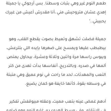
طعم النوم غير وهي بتبات وسطنا. بس أرجوكي يا جميلة
إهدي عشان متروحيش مني ،أنا مقدرش أعيش من غيرك
يحبيبتي.."
جميلة فضلت تشهق وتعيط بصوت يقطع القلب، وهو
بيطبطب عليها ويمسح على ضهرها بإيده اللي بتترعش،
ويبوس راسها مرة واتنين وتلاتة وعشرة، بيحاول يمتص
ألمها في صدره. وبالتدريج، أنفاسها بدأت تهدى من كتر
التعب والمهدئات، لحد ما راحت في نوم عميق وهي متبتة
في وسطه بقوة، كأنها خايفة هو كمان يضيع.
أدهم غمض عينه بتعب مميت، وعقله مبيوقفش تفكير
في الانتقام. وفي وسط الهدوء ده، غلبه النوم وهو ضامم