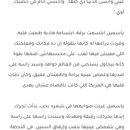
عيني وأنسى الدنيا دي كلها.. واحشني أنام في حضنك
أوي."
ياسمين ابتسمت برقة، ابتسامة هادية طمنت قلبه،
وفردت دراعها له كأنها بتقوله إن ده مكانك ومملكتك
اللي مفيش فيها تعب. علي محسبهاش، ضمها بقوة
كأنه بيحاول يستخبى من العالم جواها، وسند راسه على
صدرها وغمض عينيه براحة وإطمئنان عميق، وكأن دقات
قلبها هي المزيكا اللي كانت ناقصاه عشان يهدى.
ياسمين غرزت صوابعها في شعره بحب، بدأت تحرك
إيدها بحركات رقيقة ومهدئة، وسندت راسها على راسه
وهي بتغمض عينيها بتعب وإرهاق السنين. في اللحظة