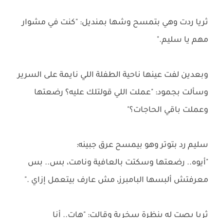
ثريا ردت وهي بتمسح وشها بمنديل: "كنت في مشوار
مهم يا سليم."
وبعدين لفت عينها ناحية الطفلة اللي نايمة على السرير
وسألت بجمود: "عملت اللي قولتلك عليه؟ رضعتها
وعملت باقي الحاجات؟"
سليم رد بتوتر وهو بيمسح عرق جبينه:
"أيوه.. رضعتها وسكتت بالعافية ونامت، بس.. بس
معرفتش ألبسها البامبرز، مش عارف بيتعمل إزاي ."
ثريا بصت له بنظرة سخرية وقالت: "هات.. أنا