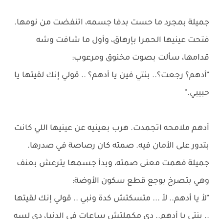
جميلة بمجرد ما حست بدفا جسمه، اتنفضت من نومها.
فتحت عينيها الحمرا بإرهاق، وأول ما شافت وشه
قدامها، سألت بصوت مخنوق ومرعوب:
"أدهم؟ رجعت؟.. بنتي فين يا أدهم؟ .. قولي إنك لقيتها يا
حبيبي."
أدهم ملامحه اتجمدت. هرب بعينيه عن عينيها اللي كانت
بتدور على الأمان فيه. صمته كان رصاصة في صدرها.
جميلة فهمت معنى صمته، وبدأ جسمها يترعش بعنف
وهي بتصرخ بوجع قطع سكون الأوضة:
"لأ يا أدهم.. لأ ... متسكتش كدة ونبي .. قولي إنك لقيتها
.. بنتي يا أدهم.. دي مكملتش ساعات في الدنيا، دي لسه