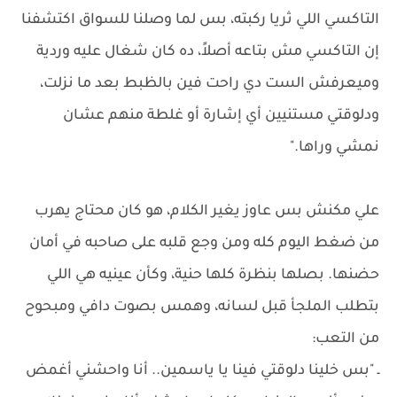
التاكسي اللي ثريا ركبته، بس لما وصلنا للسواق اكتشفنا
إن التاكسي مش بتاعه أصلاً، ده كان شغال عليه وردية
وميعرفش الست دي راحت فين بالظبط بعد ما نزلت،
ودلوقتي مستنيين أي إشارة أو غلطة منهم عشان
نمشي وراها."
علي مكنش بس عاوز يغير الكلام، هو كان محتاج يهرب
من ضغط اليوم كله ومن وجع قلبه على صاحبه في أمان
حضنها. بصلها بنظرة كلها حنية، وكأن عينيه هي اللي
بتطلب الملجأ قبل لسانه، وهمس بصوت دافي ومبحوح
من التعب:
ـ "بس خلينا دلوقتي فينا يا ياسمين.. أنا واحشني أغمض