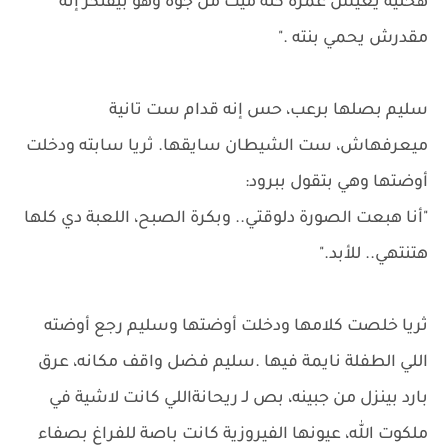
هخليه يعيش عمره كله ميت من جوه وهو بيفتكر إنه
مقدرش يحمي بنته ."
سليم بصلها برعب، حس إنه قدام ست تانية
ميعرفهاش، ست الشيطان سايقها. ثريا سابته ودخلت
أوضتها وهي بتقول ببرود:
"أنا هبعت الصورة دلوقتي.. وبكرة الصبح، اللعبة دي كلها
هتنتهي.. للأبد."
ثريا خلصت كلامها ودخلت أوضتها وسليم رجع أوضته
اللي الطفلة نايمة فيها .سليم فضل واقف مكانه، عرق
بارد بينزل من جبينه، بص لـ ريحانةاللي كانت لاشية في
ملكوت الله، عيونها الفيروزية كانت باصة للفراغ بصفاء