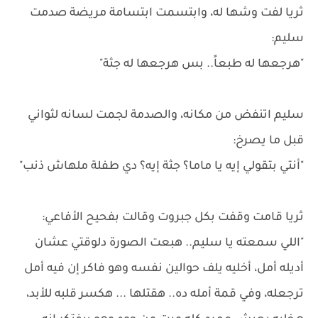
ثريا لفت وشها له، وابتسمت ابتسامة مريضة صدمت
سليم:
"هرجعها له طبعاً.. بس هرجعها له جثة"
سليم اتنفض من مكانه، والصدمة لجمت لسانه لثواني
قبل ما يصرخ:
"أنتي بتقولي إيه يا ماما؟ جثة إيه؟ دي طفلة ملهاش ذنب"
ثريا قامت وقفت بكل جبروت وقالت بفحيح الأفاعي:
"اللي سمعته يا سليم.. هبعت الصورة دلوقتي عشان
أديله أمل، أخليه يلف حوالين نفسه وهو فاكر إن فيه أمل
ترجعله، وفي قمة أمله ده.. هقتلها ... هكسر قلبه للأبد،