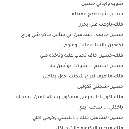
شويه واجاني حسين
حسين-شو بعدج ممبدله
فلك-باوعت علي بحزن
حسين-خايفه ...لتخافين اني متأمل ماكو شي وراح
تكومين بالسلامه انت وعلوكي
فلك-حسين خاف تجذب عليه وتاخذه مني
حسين-ابتسم ....شوكت توثقين بيه
فلك-مااعرف تدري شجنت اكول بداخلي
حسين-شجنتي تكولين
فلك-اكول اذا تحرمني منه كون رب العالمين ياخذه لو
ياخذني ....سحب ايدي
حسين- لتخافين فلك ...اطمئني وكومي اكلي
فلك-ميصير الدكتوره كالت مااكل