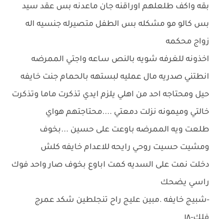
بقه واكف طلعلهم اوراقنه جان ماعدنه بس عقد سيد
بس كالو مو مشكله بس الطفل متصيرله جنسيه اله
زواج محكمه
اخذونه للغرفه شويه بالنص ساعه واجتي الممرضه
انطتني صدريه مال عمليه لبستهه بالحمام جنت خايفه
حيل ومحتاجه احد من اهلي يلزم ايدي تذكرت ماما وتذكرت
خالتي وميمونه نزلت دمعتي ....محتاجتهم هواي
طلعت ويه الممرضه باوعت على حسين ...بخوف
ومشيت حسيت روحي رايحه للاعدام خايفه كلش
دخلت نمت على السديه كمت اباوع بخوف صار واحد فوك
راسي يضحك
-شبيج خايفه .مبين عليج راح تنجلطين شكد عمرج
فلك-١٨