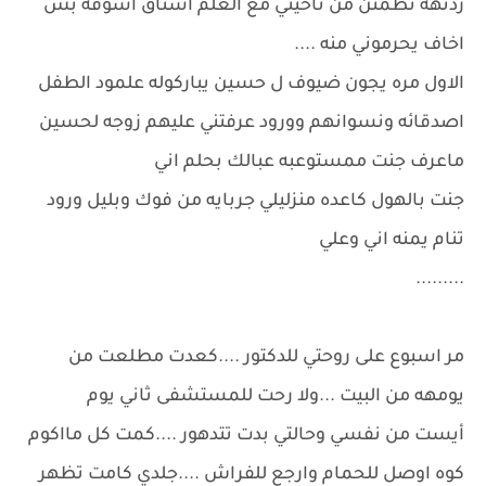
ردتهه تطمئن من ناحيتي مع العلم اشتاق اشوفه بس
اخاف يحرموني منه ....
الاول مره يجون ضيوف ل حسين يباركوله علمود الطفل
اصدقائه ونسوانهم وورود عرفتني عليهم زوجه لحسين
ماعرف جنت ممستوعبه عبالك بحلم اني
جنت بالهول كاعده منزليلي جربايه من فوك وبليل ورود
تنام يمنه اني وعلي
.........
مر اسبوع على روحتي للدكتور ....كعدت مطلعت من
يومهه من البيت ...ولا رحت للمستشفى ثاني يوم
أيست من نفسي وحالتي بدت تتدهور ....كمت كل مااكوم
كوه اوصل للحمام وارجع للفراش ....جلدي كامت تظهر