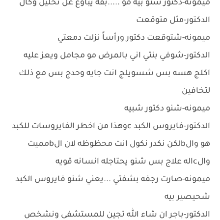
ميمونه-دكتور شنو بيه مو .....بقه يباوع عل تحليل وكال
الدكتور-مثل متوقعت
ميمونه-شتوقعت دكتور ورأساً نزلت دمعتي
الدكتور-شوفي بنتي اني بالمرض مو مجامل ويعز عليه
اكلج هسه بس شسويلج انت جايه وحدج بس مع ذلك
لتخافين
ميمونه-شنو دكتور شبيه
الدكتور-فايروس الكبد cوهذا من اخطر الفايروسات للكبد
هو والbلكن نكدر نكول انت محظوظه لان الbمميت
والcاله علاج بس شنو يحتاجله انسانه قويه
ميمونه-صارت رجفه بشفتي ...يعني شنو فايروس الكبد
شحيصير بيه
الدكتور-باجر ان شاء الله تجين للمستشفى ونشخص