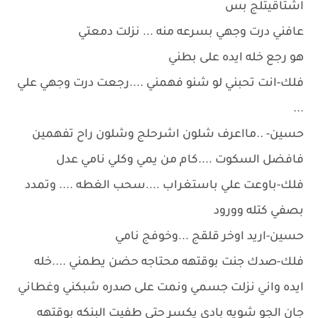
اشتاقيتلج بس
عافني درت وجهي بسرعه منه ... نزلت دمعتي
هو رجع خله ايده على بطني
فلك-انت تحبني لو شنو فهمني ....رجعت درت وجهي علي
...
حسين- ..مااعرف شلون اشرحلج وشلون راح تفهمين
فافضل السكوت ....كام من يمي وكلي نامي عدل
فلك-باوعت علي باستغراب ....سحب الغطه .... وتمدد
بصفي كتله وورود
حسين-اريد اوخر قلقج ...وخوفج نامي
فلك-صدك جنت بوقتهه محتاجه حضن يطمني ....خله
ايده واني نزلت جسمي ونمت على صدره شبكني وغطاني
جان الجو شويه بادي يكسر حتى طفيت البنكه بوقتهه