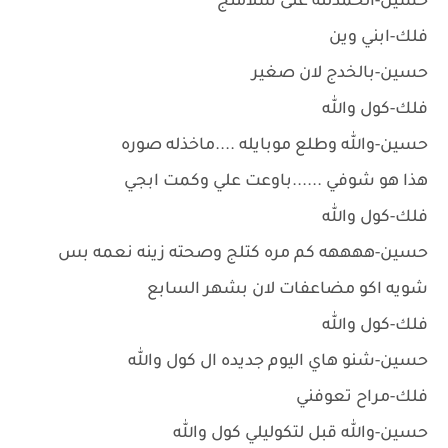
حسين-الحمدلله على سلامتج
فلك-ابني وين
حسين-بالخدج لان صغير
فلك-كول والله
حسين-والله وطلع موبايله ....ماخذله صوره
هذا هو شوفي ......باوعت علي وكمت ابجي
فلك-كول والله
حسين-ههههه كم مره كتلج وصحته زينه نعمه بس
شويه اكو مضاعفات لان بشهر السابع
فلك-كول والله
حسين-شنو هاي اليوم جديده ال كول والله
فلك-مراح تعوفني
حسين-والله قبل لتكوليلي كول والله