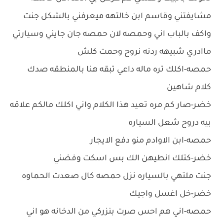
مشايفتني وقاسم ابن خالتهه ميعرفني بالشكل جنت
واكف بالباب اني وحمصه لان حمصه جان جايني وسيارتي
ماادري شبيهه ردنه نروح وحمت كلش
حمصه-اكلك تره ماله داعي تبقه هنا بالمنطقه صدك
كلام شاهين
خضر-صار كم مره تعيد هذا الكلام واني اكلك مالكم علاقه
بيه دروح شعل السياره
حمصه-ابن الاوادم منو دفع الايجار
خضر-كتلك انطيهن الك بس اسكت وفضني
جنت ملتهي بالسياره نزل حمصه كال صعدت الحماوه
خضر-خل اغسل واجيك
حمصه-اني هم احس صرت بنزركي من الدخانه هو اني