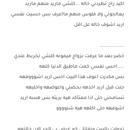
اكيد راح تطردني خاله ...كلشي ماريد منهم ماريد
يعالجوني ولا فلوس منهم مااعرف بس حسيت نفسي
اريد اشوف خاله عل اقل
.................
خضر-بعد ما عرفت بزواج ميمونه كلشي تخربط عندي
.....احس نفسي كمت ماطيق الدنيا كلهه
بس مكدرت اعوف هذا البيت احس اريد اشوووفهه
جنت قبل اريد اخذهه بحضني واعوضهه واخليهه
تسامحني حتى اذا ممتأكد هيه بريئه بس هسه اريد
اشوفهه حتى اكلهه هيه شنوووو
تحولت بالبيت ونقلتلي كم غرض بي الحد الان خالتهه