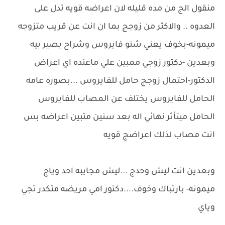
منقول الج من مده قليله لان اعراضه قويه تدل على
العدوه .. والاكثر من زوجج بما ان انت عن قريب متزوجه
ميمونه-بخوف يعني شنو فايروس وشراح يصير بيه
وبعدين -دكتور زوجي ممبين علي ماعنده اي اعراض
الدكتور-احتمال زوجج حامل للفايروس ...بصوره عامه
الحامل للفايروس يختلف عن المصاب للفايروس
الحامل ميتأثر نهائي اله بعد سنين متبين اعراضه بس
انت مصاب لذلك اعراضج قويه
وبعدين انت ليش وحدج ...ليش مجايبه احد وياج
ميمونه- بارتباك وخوف....دكتور امي مريضه متكدر تجي
وياي