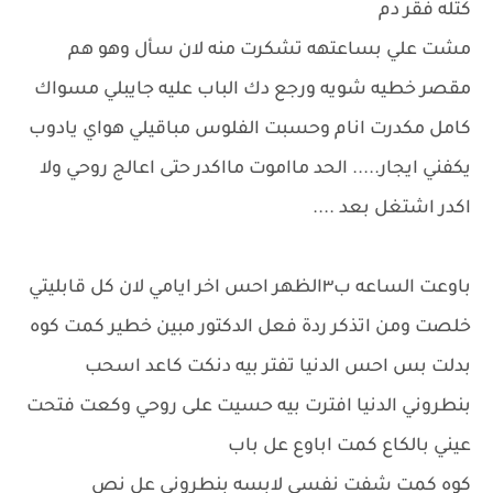
كتله فقر دم
مشت علي بساعتهه تشكرت منه لان سأل وهو هم
مقصر خطيه شويه ورجع دك الباب عليه جايبلي مسواك
كامل مكدرت انام وحسبت الفلوس مباقيلي هواي يادوب
يكفني ايجار..... الحد مااموت مااكدر حتى اعالج روحي ولا
اكدر اشتغل بعد ....
باوعت الساعه ب٣الظهر احس اخر ايامي لان كل قابليتي
خلصت ومن اتذكر ردة فعل الدكتور مبين خطير كمت كوه
بدلت بس احس الدنيا تفتر بيه دنكت كاعد اسحب
بنطروني الدنيا افترت بيه حسيت على روحي وكعت فتحت
عيني بالكاع كمت اباوع عل باب
كوه كمت شفت نفسي لابسه بنطروني عل نص