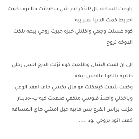
باوعت الساعه بال٤اتذكر اخر شي ب٣جانت مااعرف كمت
اخربط كمت الدنيا تفتر بيه
كوه غسلت وجهي واكلتلي خبزه جبرت روحي بيهه بلكت
الدوخه تروح
الى ان لفيت الشال وطلعت كوه نزلت الدرج احس رجلي
طايره بالهوا مااحس بيهه
وكفت شفت كيهكلت مو مال تكسي خاف افقد الوعي
وياخذني واصلاً فلوسي متكفي صعدت كيه ب٥٠٠دينار
مزلت براس الفرع بس مابيه حيل امشي هاي المسافه
كمت انود بروحي نود .....