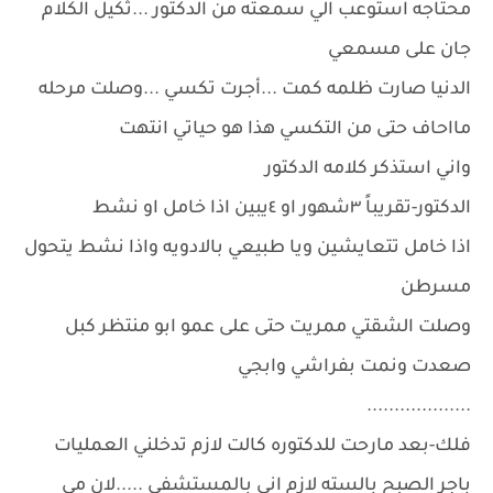
محتاجه استوعب الي سمعته من الدكتور ...ثكيل الكلام
جان على مسمعي
الدنيا صارت ظلمه كمت ...أجرت تكسي ...وصلت مرحله
مااحاف حتى من التكسي هذا هو حياتي انتهت
واني استذكر كلامه الدكتور
الدكتور-تقريباً ٣شهور او ٤يبين اذا خامل او نشط
اذا خامل تتعايشين ويا طبيعي بالادويه واذا نشط يتحول
مسرطن
وصلت الشقتي ممريت حتى على عمو ابو منتظر كبل
صعدت ونمت بفراشي وابجي
...................
فلك-بعد مارحت للدكتوره كالت لازم تدخلني العمليات
باجر الصبح بالسته لازم اني بالمستشفى .....لان مي