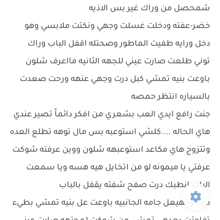
شمحصل من وراك غير بس الاذيه
خضر-عفته ودخلت غسلت وجهي ونكتت ملابسي وهو
دخل ورايه طفيت الماطور وصحتله اقفل الباب وراك
توني طلعت صارت عيني للجهه الثانيه مااعرف شلون
باوعت بنيه تمشي كبل درت وجهي عنهه ورحت صعدت
بالسياره انتظر حمصه
جنت رافع ايدي العب بشعري من افكر دائماً تصير عندي
هاي الحاله ....كلشي استوعبه بس مال توهه تطلع العده
وتتزوج هاي مكاعد استوعبهه شلون ووين عرفته شوكت
عرفتي يا ميمونه لو من اتخايل هيه هسه ويا سمعت
الباب انطبك درت صفح شفته يقفل بالباب
درت وجهيعل جامه الجانبيه باوعت عل بنيه تمشي بطيء