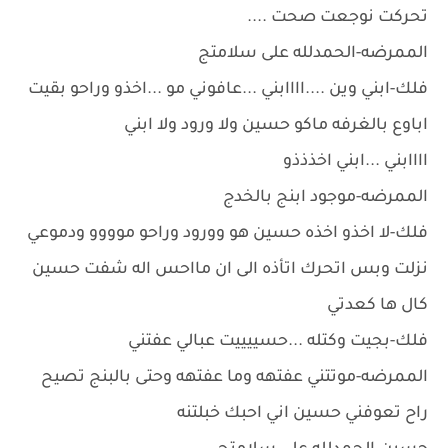
تحركت نوجعت صحت ....
الممرضه-الحمدلله على سلامتج
فلك-ابني وين ....اااابني ...عافوني مو ...اخذو وراحو بقيت
اباوع بالغرفه ماكو حسين ولا ورود ولا ابني
اااابني ...ابني اخذذذو
الممرضه-موجود ابنج بالخدج
فلك-لا اخذو اخذه حسين هو وورود وراحو موووو ودموعي
نزلت وبس اتحرك اتأذه الى ان مااحس اله شفت حسين
كال ها كعدتي
فلك-بجيت وكتله ...حسييييت عبالي عفتني
الممرضه-موتتني عفتهه وما عفتهه وحتى بالبنج تصيح
راح تعوفني حسين اني احبك خبلتنه