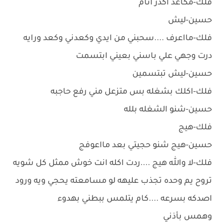
فلك-مكاعد اكدر انام
حسين-ليش
فلك-مااعرف ....سحبني من ايدي وكعدني وكعد ورايه
درت وجهي علي باسني بعيني ابتسمت
حسين-ليش تبتسمين
فلك-اكلك بشغله بس متزعل مني رفع حاجبه
حسين-شنو الشغله بلله
فلك-هيج
حسين-هيج شنو حجيتي بعد مااعوفج
فلك-لا والله هيج ....ردت اكله انت خوش ممثل كل شويه
تروح يم وحده تجذب عليهه لو مسامعته يحجي ويه ورود
اصدكه بسرعه ....كام يتلمس ببطني بهدوء
وهمس بأذني