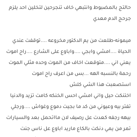
حالتج بالمضبوط وانتبهي خاف تنجرحين لتخلين احد يلزم
جرحج الدم معدي
ميمونه-طلعت من يم الدكتور مخروعه ....توقفت عندي
الحياة ....امشي وابجي ....واباوع على الشارع ....راح اموت
يعني اني ....متوقعت اخاف من الموت وحده مثلي الموت
رحمة بالنسبه الهه ...بس من اعرف راح اموت
استصعبت هذا الشي كلش
اختنكت حيل واني امشي احس الخنكه كامت تزيد والدنيا
تفتر بيه وعيوني من كد ما بجيت دموع وغواش ....ورجلي
بيهه رجفه كعدت عل رصيف لان مااتحمل بعد والسيارات
تمر من يمي دنكت بالكاع ماريد اباوع عل ناس جنت