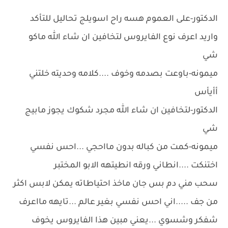
الدكتور-على العموم هسه راح اسويلج تحاليل للتأكد
واريد اعرف نوع الفايروس لتخافين ان شاء الله ماكو
شي
ميمونه-باوعت بصدمه وخوف ....كلامه وحديته خلتني
أأيأس
الدكتور-لتخافين ان شاء الله مجرد شكوك يجوز مابيج
شي
ميمونه-كمت من كباله بدون مااحجي ...احس نفسي
اختنكت ....انطاني ورقه انطيتهه الابو المختبر
سحب مني دم بس جان ماخذ احتياطاته يمكن لابس اكثر
من جف .....اني احس نفسي بغير عالم ...تايهه مااعرف
شفكر وشسوي ...يعني مبين هذا الفايروس يخوف