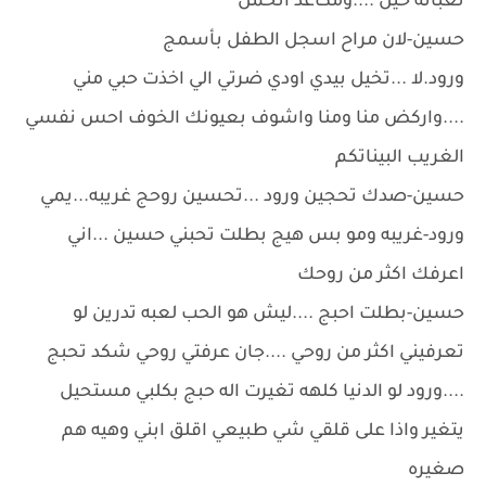
تعبانه حيل ....ومكاعد اتحمل
حسين-لان مراح اسجل الطفل بأسمج
ورود.لا ...تخيل بيدي اودي ضرتي الي اخذت حبي مني
....واركض منا ومنا واشوف بعيونك الخوف احس نفسي
الغريب البيناتكم
حسين-صدك تحجين ورود ...تحسين روحج غريبه...يمي
ورود-غريبه ومو بس هيج بطلت تحبني حسين ...اني
اعرفك اكثر من روحك
حسين-بطلت احبج ....ليش هو الحب لعبه تدرين لو
تعرفيني اكثر من روحي ....جان عرفتي روحي شكد تحبج
....ورود لو الدنيا كلهه تغيرت اله حبج بكلبي مستحيل
يتغير واذا على قلقي شي طبيعي اقلق ابني وهيه هم
صغيره