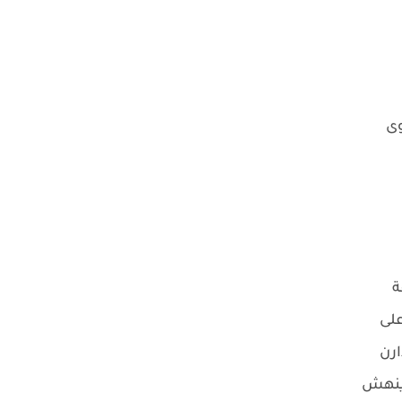
وى
ة
على
ارن
ل ينهش