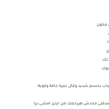
ش مخون
ى
ا
ى
دتك
ابوك
باب بحسم شديد وقال بنبرة جافة وقوية:
 صدقنى محدش هيرحمك من ايدى امشى برا