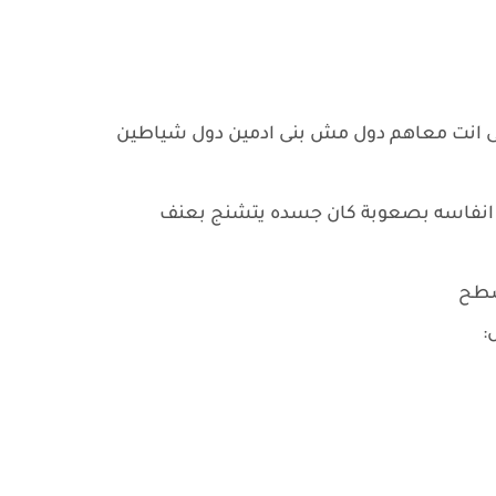
للى انت معاهم دول مش بنى ادمين دول شياطين
قط انفاسه بصعوبة كان جسده يتشنج بعنف
 سطح
: