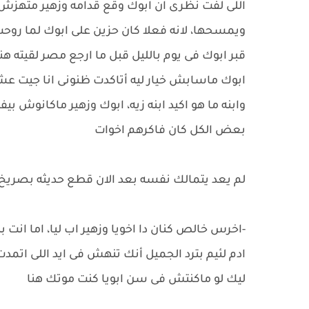
اللى لفت نظرى ان ابوك وقع قدامه وزهير متهزش،
ويمسحها، لانه فعلا كان حزين على ابوك لما رو
قبر ابوك فى يوم بالليل قبل ما ارجع مصر لقيته 
ابوك ماسابش خيار ليه أتاكدت ظنونى انا جيت عشا
وابنه ما هو اكيد ابنه زيه، ابوك وزهير ماكانوش بيفا
بعض الكل كان فاكرهم اخوات
لم يعد يتمالك نفسه بعد الان قطع حديثه بصريخ 
-اخرس خالص كنان دا اخويا وزهير اب ليا، اما انت ب
ادم لئيم بترد الجميل أنك تنهش فى ايد اللى اتمد
ليك لو ماكنتش فى سن ابويا كنت موتك هنا