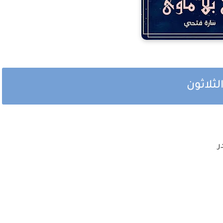
لثلاثون
ر