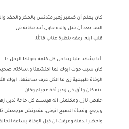
كان يعلم أن ضمير زهير متدنس بالمكر والحقد والك
الحد، بعد أن قتل والده حاول أخذ مكانه فى
قلب ابنه، رمقه بنظرة عتاب قائلًا:
-أنا يشهد عليا ربنا فى كل كلمة بقولها الرجل دا
كان سبب موت ابوك لما اكتشفنا و.ساخته، صحيح
الوفاة طبيعية زى ما الكل عرف ساعتها، ابوك الله
لانه كان واثق فى زهير ثقة عمياء وكان
خلاص نازل ومكلمنى انه هيسلم كل حاجة تدين زهي
ويرجع، وفجأة الصبح اتوفى، مقدرتش مرجعش تا
واحضر الدفنة وعرفت ان قبل الوفاة بساعة اتخانق