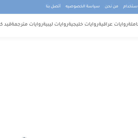
استخدام
من نحن
سياسة الخصوصيه
أتصل بنا
املة
روايات عراقية
روايات خليجية
روايات ليبية
روايات مترجمة
قيد كت