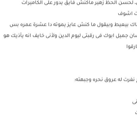
 لحسن الحظ زهير ماكنش فايق يدور على الكاميرات
حت اشوف
هناك بيعيط وبيقول ما كنش عايز يموته دا عشرة عمره بس
ن جميل ابوك فى رقبتى ليوم الدين ولأنى خايف انه يأذيك هو
رقوا
نفرت له عروق نحره وجبهته:
نى
ت