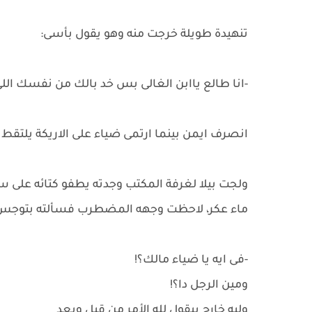
تنهيدة طويلة خرجت منه وهو يقول بأسى:
-انا طالع ياابن الغالى بس خد بالك من نفسك ا
انصرف ايمن بينما ارتمى ضياء على الاريكة يلت
ولجت بيلا لغرفة المكتب وجدته يطفو كتائه على
ماء عكر، لاحظت وجهه المضطرب فسألته بتوجس
-فى ايه يا ضياء مالك؟!
ومين الرجل دا؟!
وليه خارج بيقول لله الأمر من قبل وبعد