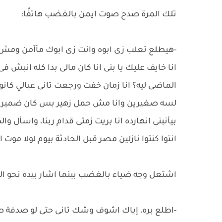
تلك المرة صدح صوت ايمن بالغضب هاتفًا:
-هيطلع تعلب زى ابوه وانت زى ابوك مأآمن وم
انا خايف عليك يا بنى انا كان مالى بدا كله انبش ف
الماضى ليه؟ انا زمان خفت ورجعت تانى عيالي كانو
لسه صغيرين وانا مش حمل زهير بس كان ضمير
بيأنبنى انهارده انا بريت زمتى قدام ربنا، واسأل وال
انتوا كنتوا نازلين مصر قبل الحادثة بيوم لولا موت 
اشتعل وجه ضياء بالغضب بينما اشار بيده نحو ال
-اطلع بره، إياك اشوف وشك تانى حتى لو صدفة