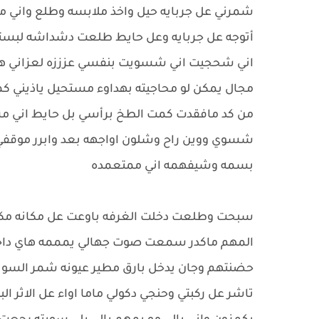
شمرني عل جربايه حيل واخذ ملابسه وطلع واني 
أتوجه عل جربايه وعل حايط طلعت دشداشه لبسته
اني شحجيت اني شسويت بنفسي عزززه لعزاني همزي
مجال يمكن لو محاجيته بهداوء مستحيل ياذيني ك
من كد مافقدت كمت الطخ برأسي بل حايط اني 
شسوي ووين راح وشلون اواجهه بعد وابرر موقفي
بسمه وشيفهمه اني ممتعمده
سبحت وطلعت دخلت الغرفه باوعت عل مكانه مكل
المهم ماكدر سمعت صوت جهالي يمممه هاي دا
حضنتهم وجان يدخل بارق مطير عيونه شمر السويج 
تاشر عل ركبتي وحنجي دكولي ماما اواء عل الاثر