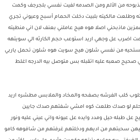
مذبوحه من الألم ومن الصدمه لفيت نفسي بلجرجف وكمت
 وطلعت مالكيته بلبيت دخلت الحمام أسبح وعيوني تجري
ن ماذبحني اصلا هوه هيج عاملني بعنف لان اني منطيته
مت اضرب عل وجهي اريد استوعب حجم الكارثه الي سويتهه
مستحيه من نفسي شلون هيج سويت هوه شلون تحمل ياربي
 صحيح صعبه عليه اتقبله بس متوصل بيه الدرجه اغلط
وب كلب الفرشه بصفحه والمخاد والملابس مطشره اريد
حلم لو صدك طلعت كوه امشي شفتهم صدك جايين
عل طبله حيل ومدد وايده عل عيونه واني عيني عليه ونور
 البيهن سحبتهم من اديهم ودخلتهم غرفتهم من شافوهه كامو