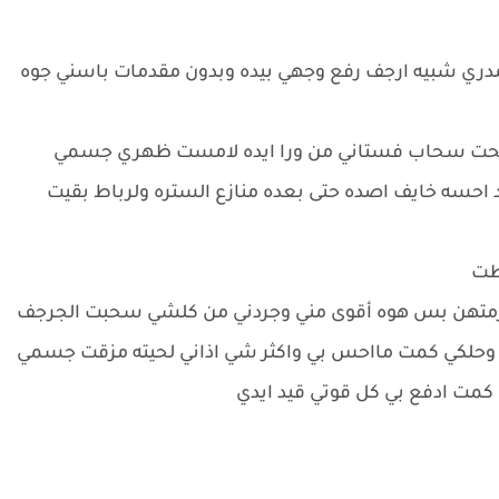
مدري شبيه ارجف رفع وجهي بيده وبدون مقدمات باسني جوه
يه فتحت سحاب فستاني من ورا ايده لامست ظهري جسمي
حسه خايف اصده حتى بعده منازع الستره ولرباط بقيت
طت
 لازمتهن بس هوه أقوى مني وجردني من كلشي سحبت الجرجف
 وحلكي كمت مااحس بي واكثر شي اذاني لحيته مزقت جسمي
كمت ادفع بي كل قوتي قيد ايدي