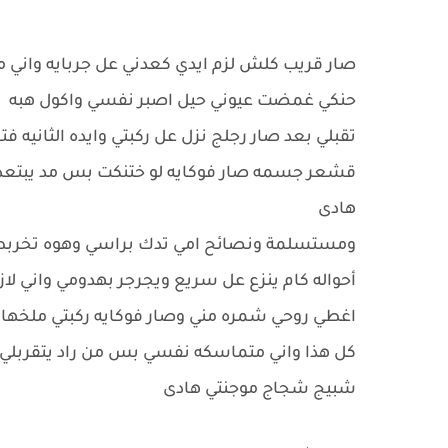
صار قريب كلش لزم ايدي كعدني عل جربايه واني 
حنكي غمضت عيوني حيل اصبر نفسي واكول هبه
تقبلي بعد صار رجلج نزل عل ركبتي وايده الثان
قشعر جسمه صار فوكايه لو ختنكت بس مد يبتعد ا
هادى
ومستسلمة ونصائح امي تدك براسي وهوه تخرب
أحواله كام ينزع عل سريع ويجرجر بهدومي واني
اغطي روحي شمره مني وصار فوكايه ركبتي ملخها
كل هذا واني متماسكه نفسي بس من راد يتقربلي 
شبيج شجاج موجنتي هادى