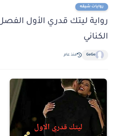
روايات شيقه
الكناني
GeGe
منذ عام