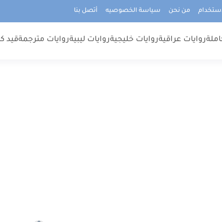
استخدام
من نحن
سياسة الخصوصيه
أتصل بنا
املة
روايات عراقية
روايات خليجية
روايات ليبية
روايات مترجمة
قيد كت