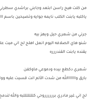
من كلت هيج راسن ابتعد وجابني براشدي سطرني 
ياكلبه يابنت الكلب نايمه جوايه وتصيحين باسم 
جرني من شعري حيل ويهز بيه
شنو هاي الصلافه اليوم انعل اهلج لج اني ميت عليج 
يقنده يابنت القندررره
شعري دكطع بيده ودموعي ماوكفن
بارق وااااااالله من شدت الألم انت قسيت عليه و
لج اني غير مادري برررررروحي كلللللللبه والله لندمج 