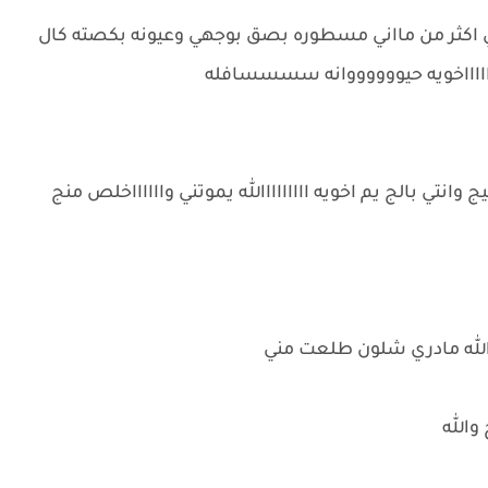
اكثر من مااني مسطوره بصق بوجهي وعيونه بكصته كال
اااااااخويه حيووووووانه سسسسافله
وانتي بالج يم اخويه ااااااااالله يموتني وااااااخلص منج
والله مادري شلون طلعت مني
والله