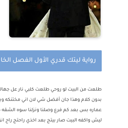
رواية ليتك قدري الأول الفصل الخا
طلعت من البيت لو روحي طلعت كلبي نار عل جهال
بدون كلام وهذا جان أفضل شي لان اني مختنكه و
عماره بس بعد كم فرع وصلنا ونزلنا سوه الشقه طاب
ليش واكفه البيت صار بيتج بعد اخذي راحتج راح ان