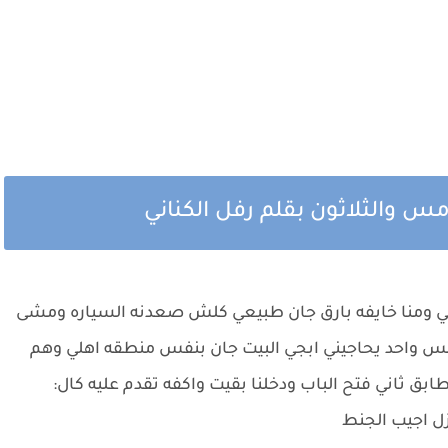
مس والثلاثون بقلم رفل الكناني
ي ومنا خايفه بارق جان طبيعي كلش صعدنه السياره ومشى
بس واحد يحاجيني ابجي البيت جان بنفس منطقه اهلي وهم
ق ثاني فتح الباب ودخلنا بقيت واكفه تقدم عليه كال:
زل اجيب الجنط