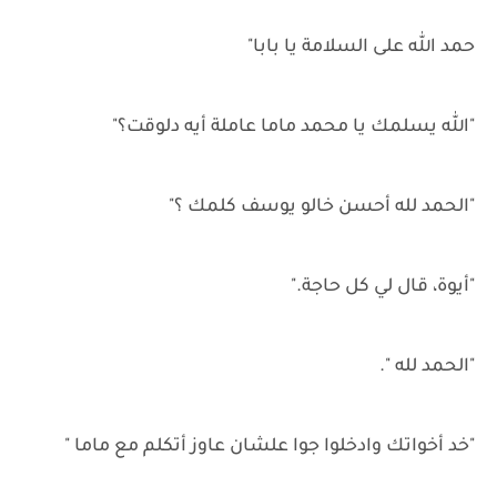
حمد الله على السلامة يا بابا"
"الله يسلمك يا محمد ماما عاملة أيه دلوقت؟"
"الحمد لله أحسن خالو يوسف كلمك ؟"
"أيوة، قال لي كل حاجة."
"الحمد لله ".
"خد أخواتك وادخلوا جوا علشان عاوز أتكلم مع ماما "