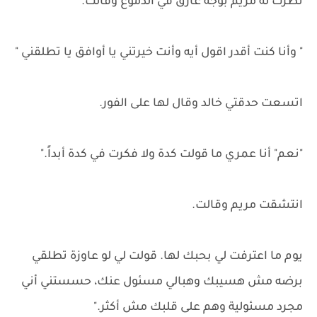
نظرت له مريم بوجه غارق في الدموع وقالت.
" وأنا كنت أقدر اقول أيه وأنت خيرتني يا أوافق يا تطلقني "
اتسعت حدقتي خالد وقال لها على الفور.
"نعم" أنا عمري ما قولت كدة ولا فكرت في كدة أبداً."
انتشقت مريم وقالت.
يوم ما اعترفت لي بحبك لها. قولت لي لو عاوزة تطلقي
برضه مش هسيبك وهبالي مسئول عنك، حسستني أني
مجرد مسئولية وهم على قلبك مش أكثر."