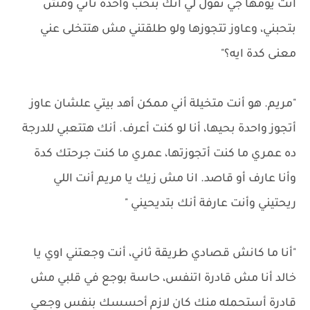
انت يومها جي تقول لي انك بتحب واحدة تاني ومش
بتحبني، وعاوز تتجوزها ولو طلقتني مش هتتخلى عني
معنى كدة ايه؟"
"مريم. هو أنت متخيلة أني ممكن أهد بيتي علشان عاوز
أتجوز واحدة بحيها، أنا لو كنت أعرف. أنك هتتعبي للدرجة
ده عمري ما كنت أتجوزتها، عمري ما كنت جرحتك كدة
وأنا عارف أو قاصد. انا مش زيك يا مريم أنت اللي
ريحتيني وأنت عارفة أنك بتديحيني "
"أنا ما كانش قصادي طريقة ثاني، أنت وجعتني اوي يا
خالد أنا مش قادرة اتنفس، حاسة بوجع في قلبي مش
قادرة أستحمله منك كان لازم أحسسك بنفس وجعي