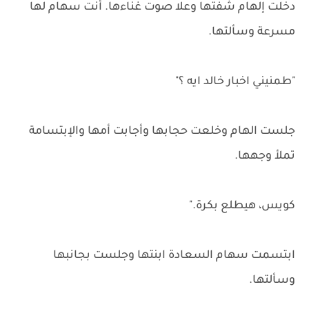
دخلت إلهام شفتها وعلا صوت غناءها. أنت سهام لها
مسرعة وسألتها.
"طمنيني اخبار خالد ايه ؟"
جلست الهام وخلعت حجابها وأجابت أمها والإبتسامة
تملأ وجهها.
كويس، هيطلع بكرة."
ابتسمت سهام السعادة ابنتها وجلست بجانبها
وسألتها.