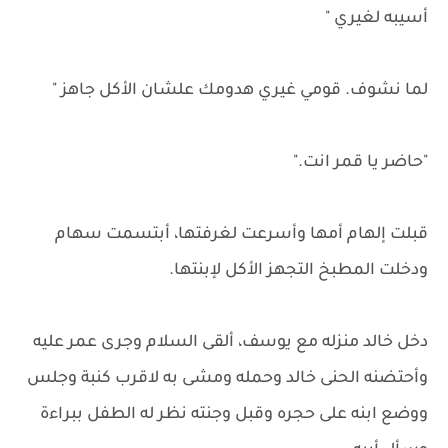
أسيبه لغيري "
لما نشوف. قومي غيري هدومك علشان الأكل جاهز "
"حاضر يا قمر انت."
قبلت إلهام أمها وأسرعت لغرفتها، أبتسمت سهام
ودخلت المطبخ التجهز الأكل لإبنتها.
دخل خالد منزله مع يوسف، ألقى السلام وجرى عمر عليه
وأحتضنه الحنى خالد وحمله ومشى به لاقرب كنبة وجلس
ووضع ابنه على حجره وقبل وجنته نظر له الطفل ببراءة