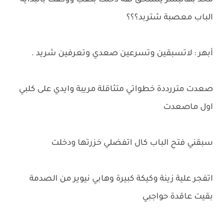
محد بهالبشر يستحق ثقة دخلت بتعب ووكفت بالبداية
الباب معصبة شتربد؟؟؟
أبهر : لاتسبقين وتسرعين صعدي وتعرفين شريد .
صعدت متررددة خطواتي متثاقلة مريبة وايدي على كلبي
اول ماصعدت
سبقني فتح الباب كال اتفضلي خزرتها ودخلت
اتفجر علية زينة وكيكة كبيرة وهابي نيوير من الصدمة
بقيت عاقدة حواجبي