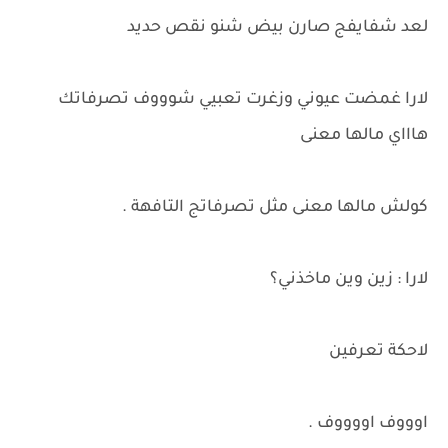
لعد شفايفج صارن بيض شنو نقص حديد
لارا غمضت عيوني وزغرت تعبيي شوووف تصرفاتك
هاااي مالها معنى
كولش مالها معنى مثل تصرفاتج التافهة .
لارا : زين وين ماخذني؟
لاحكة تعرفين
اوووف اووووف .