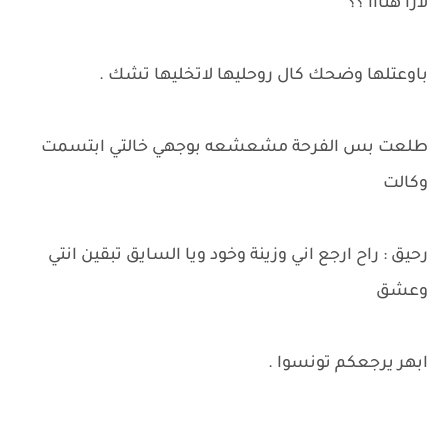
لارا هنااا ؟؟
باوعتلها وضحك كال روحليها لاتخليها تشك .
طلعت بس الفرحة مشعشعه بوجهي خالتي ابتسمت
وكالت
رحيق : راح ارجع اني وزينة وخود ويا السايق تبقين انتي
وعشق
ابهر يرجعكم تونسوا .