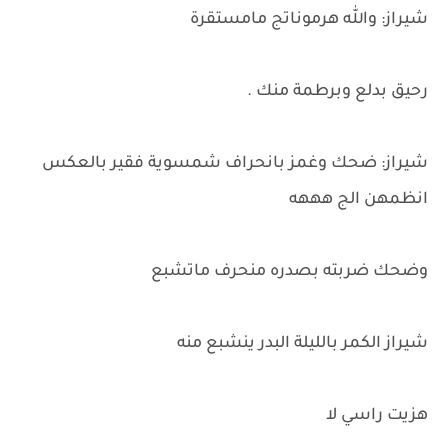
شيراز: والله هرموناتج مامستقرة
رحيق بدلع وبرطمة منك .
شيراز: ضحك وغمز بانحراف شمسوية فقير بالعكس
انظمهن الج هههه
وضحك ضربته بصدره منحرف ماتشبع
شيراز الكمر بالليلة البدر ينشبع منه
هزيت راسي لا