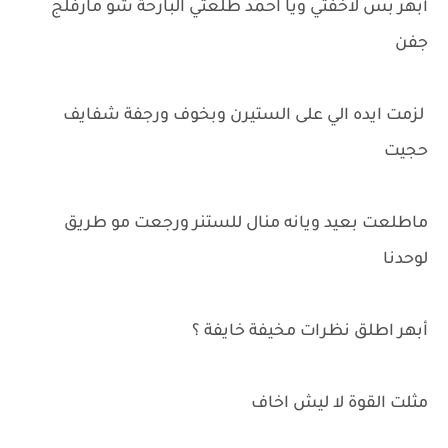
أبهر بس لاخفتي ويا احمد طلعتي البارحة شو مارفلج
جفن
لزمت ايده الي على الستيرن وبخوف ورجفة شفايف
حجيت
ماطلعت بعيد ويانه منال للستنر ورجعت مو طريق
لوحدنا
أبهر اطلق نظرات مخيفة خايفة ؟
مثلت القوة لا ليش اخاف