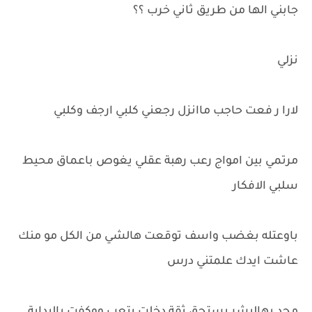
جابني الها من طريق ثاني خرب ؟؟
نزلي
لارا ر فعت حاجب ماانزل رجعني كلبي ارجف وكلبي
مرتمي بين امواج رعب رهبة عقلي يغوص باعماق محيط
سلبي الافكار
باوعتله بغضب واسف توقعت هالشي من الكل مو منك
عاشت ايدك علمتني درس