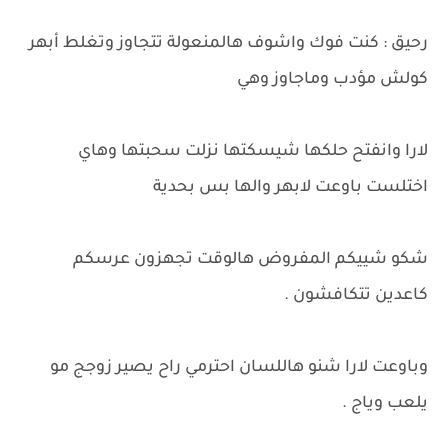
رحيق : كنت فوك واشوف هالمنعولة تتجاوز وتغلط أبهر
كولش مؤدب وماجاوز وهي
لارا وانفتح حلكها شيسكتها نزلت سحبتها وهاي
اختلست باوعت لابهر والها بس بحدية
شكو شييكم المفروض هالوقت تجهزون عرسكم
كاعدين تتكافشون .
وباوعت لارا شنو هاللسان احترمي راح يصير زوجج مو
يلعب وياج .