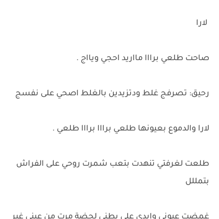
لارا
صاحت طلعي برااا مااريد احجي ويااج .
رحيق: تصرفج غلط ودتزيدين بالغلط اصحي على نفسج
لارا والدموع بعيونها طلعي برااا برااا طلعي .
طلعت لغرفتي تنهدت بتعب شمرت روحي على الفراش
بتمللل
غمضت عيوني وايدي على بطني لحضة مرت من عيني غير