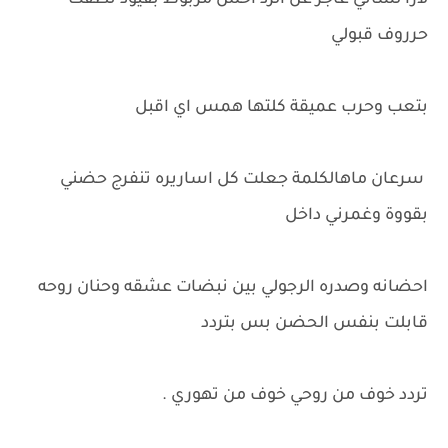
لارا لساني عاجز عن الرد احس مربوط بقيود نطقت
حرروف قبولي
بتعب وحرب عميقة كلتها همس اي اقبل
سرعان ماهالكلمة جعلت كل اساريره تنفرج حضني
بقووة وغمرني داخل
احضانه وصدره الرجولي بين نبضات عشقه وحنان روحه
قابلت بنفس الحضن بس بتردد
تردد خوف من روحي خوف من تهوري .