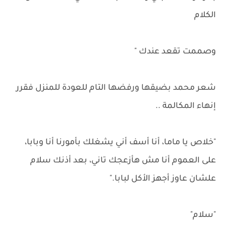
الكلام
وصممت تقعد عندك "
شعر محمد بضيقها ورفضها التام للعودة للمنزل فقرر
إنهاء المكالمة ..
"خلاص يا ماما، أنا أسف أني يشغلك بأمورنا أنا وبابا،
على العموم أنا مش هأزعجك تاني، بعد أذنك سلام
علشان عاوز أجهز الأكل لبابا."
"سلام"