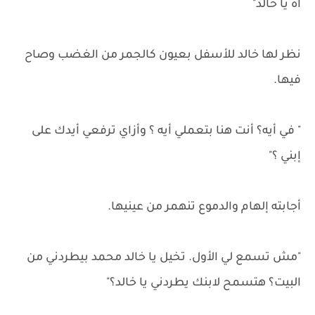
اه يا خالد"
نظر لها خالد للأسفل بعيون كالجمر من الغضب وصاح
فيها.
" في أيه؟ أنت هنا بتعملي أيه ؟ وأزاي ترفعي أيدك على
إبني ؟"
أجابته إلهام والدموع تنهمر من عينيها.
"مش تسمع لي الأول. تخيل يا خالد محمد بيطردني من
البيت؟ هتسمح لابنك يطردني يا خالد؟"