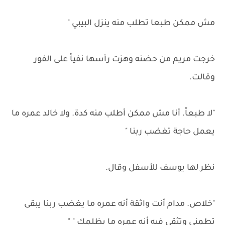
مش ممكن طبعا تطلب منه ينزل البيبي "
خرجت مريم من حضنه وهزت رأسها نفياً على الفور
وقالت.
"لا طبعاً. أنا مش ممكن أطلب منه كدة. ولا خالد عمره ما
يعمل حاجة تغضب ربنا "
نظر لها يوسف للأسفل وقال.
"خلاص. مدام أنت واثقة أنه عمره ما يغضب ربنا يبقى
تطمني وتثقي فيه أنه عمره ما يظلمك " "