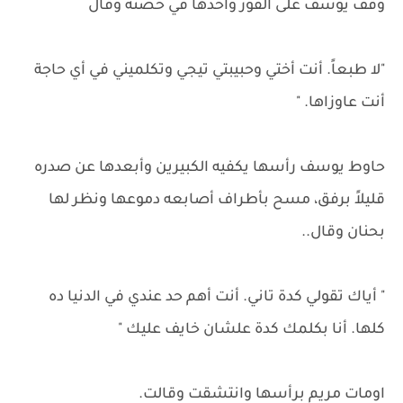
وقف يوسف على الفور وأخذها في حضنه وقال
"لا طبعاً. أنت أختي وحبيبتي تيجي وتكلميني في أي حاجة
أنت عاوزاها. "
حاوط يوسف رأسها يكفيه الكبيرين وأبعدها عن صدره
قليلاً برفق، مسح بأطراف أصابعه دموعها ونظر لها
بحنان وقال..
" أياك تقولي كدة تاني. أنت أهم حد عندي في الدنيا ده
كلها. أنا بكلمك كدة علشان خايف عليك "
اومات مريم برأسها وانتشقت وقالت.