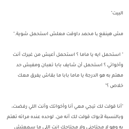
البيت"
مش هينفع یا محمد داوقت معلش استحمل شوية."
" استحمل ايه يا ماما ؟ استحمل أعيش من غيرك أنت
وأخواتي ؟ استحمل أن شايف بابا تعبان ومفيش حد
مهتم به هو الدرجة يا ماما بابا ما بقاش يفرق معك
خلاص ؟"
"أنا قولت لك تيجي معي أنا وأخواتك وأنت اللي رفضت،
وبالنسبة لأبوك قولت لك أنه من. لوحده عنده مراته تهتم
به وهو لا محتاجني ولا محتاجك انت اللي ما سمعتش