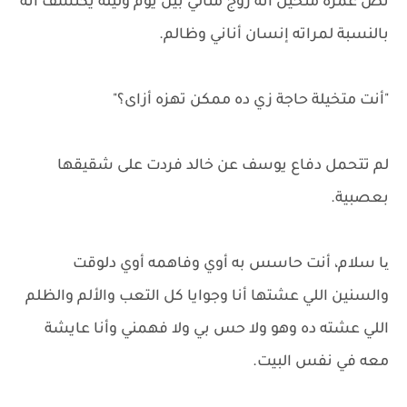
نص عمره متخيل أنه زوج مثالي بين يوم وليلة يكتشف أنه
بالنسبة لمراته إنسان أناني وظالم.
"أنت متخيلة حاجة زي ده ممكن تهزه أزاى؟"
لم تتحمل دفاع يوسف عن خالد فردت على شقيقها
بعصبية.
یا سلام، أنت حاسس به أوي وفاهمه أوي دلوقت
والسنين اللي عشتها أنا وجوايا كل التعب والألم والظلم
اللي عشته ده وهو ولا حس بي ولا فهمني وأنا عايشة
معه في نفس البيت.