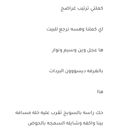
كملتي ترتيب غراضج
اي كملنا وهسه نرجع للبيت
ها عجل وين وسيم ونوار
بالغرفه ديسووون البردات
هاا
حك راسه بالسويج تقرب عليه خله مسافه
بينا واكفه وشايله السمجه بالحوض