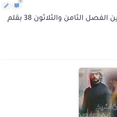
0
رواية دخيلة الشيخ زين العابدين الفصل الثامن والثلاثون 38 بقلم