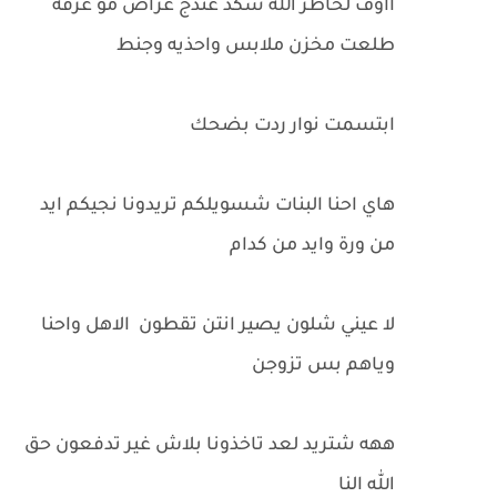
ااوف لخاطر الله شكد عندج غراض مو غرفه
طلعت مخزن ملابس واحذيه وجنط
ابتسمت نوار ردت بضحك
هاي احنا البنات شسويلكم تريدونا نجيكم ايد
من ورة وايد من كدام
لا عيني شلون يصير انتن تقطون الاهل واحنا
وياهم بس تزوجن
ههه شتريد لعد تاخذونا بلاش غير تدفعون حق
الله النا