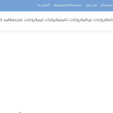
استخدام
من نحن
سياسة الخصوصيه
أتصل بنا
املة
روايات عراقية
روايات خليجية
روايات ليبية
روايات مترجمة
قيد كت