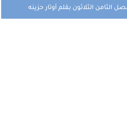
صل الثامن الثلاثون بقلم أوتار حزينه