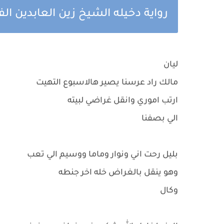
رواية دخيله الشيخ زين العابدين الف
ليان
مالك راد عرسنا يصير هالاسبوع التهيت
ارتب اموري وانقل غراضي لبيته
الي بصفنا
بليل رحت اني ونوار وماما ووسيم الي تعب
وهو ينقل بالغراض خله اخر جنطه
وكال