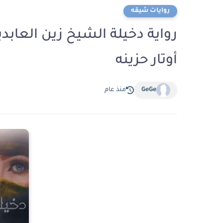
روايات شيقه
أوتار حزينه
GeGe
منذ عام