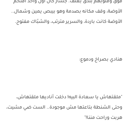
فوق وقلوبهم بتدق بعنف. جسار كان أول واحد اقتحم
الأوضة، وقف مكانه بصدمة وهو بيبص يمين وشمال..
الأوضة كانت باردة، والسرير مترتب، والشبّاك مفتوح.
هنادي بصراخ ودموع:
"ملقتهاش يا سعادة البيه! دخلت أناديها ملقتهاش،
وحتى الشنطة بتاعتها مش موجودة.. الست ضي مشيت،
هربت وراحت مننا!"