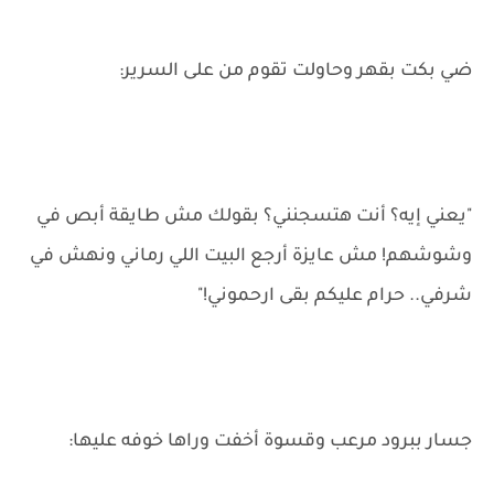
ضي بكت بقهر وحاولت تقوم من على السرير:
"يعني إيه؟ أنت هتسجنني؟ بقولك مش طايقة أبص في
وشوشهم! مش عايزة أرجع البيت اللي رماني ونهش في
شرفي.. حرام عليكم بقى ارحموني!"
جسار ببرود مرعب وقسوة أخفت وراها خوفه عليها: