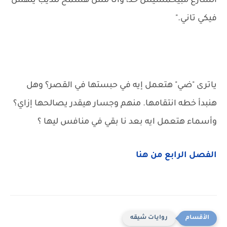
الشارع مبيحمشيش حد، وأنا مش هسمح للديب ينهش
فيكي تاني."
ياترى "ضي" هتعمل إيه في حبستها في القصر؟ وهل
هنبدأ خطه انتقامها. منهم وجسار هيقدر يصالحها إزاي؟
وأسماء هتعمل ايه بعد نا بقي في منافس ليها ؟
الفصل الرابع من هنا
روايات شيقه