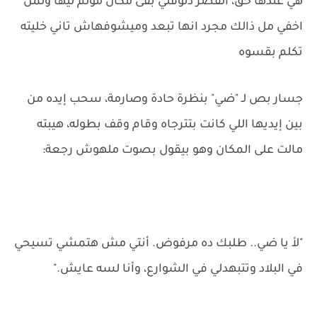
هي عندها حق، القصر دلوقتي بقى مكان مؤلم ليها ولمن
اخفي مل ذالك مجرد انها تبعد وميشوفهاش تاني خليته
تكلم بقسوه
جسار بص لـ "ضي" بنظرة حادة وصارمة، سحب إيده من
بين إيديها اللي كانت بتترجاه وقام وقف بطوله، هيبته
مالت على المكان وهو بيقول بصوت ملهوش رجعة:
"لأ يا ضي.. طلبك ده مرفوض. أنتي مش هتمشي تسيحي
في البلاد وتتبهدلي في الشوارع، وأنا لسه عايش."