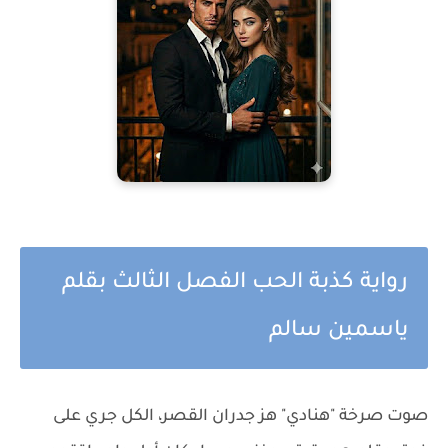
رواية كذبة الحب الفصل الثالث بقلم
ياسمين سالم
صوت صرخة "هنادي" هز جدران القصر، الكل جري على