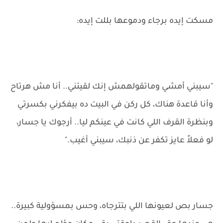
مسكت إيده برجاء ودموعها بللت إيده:
"سيبني أمشي وماتقولهمش إنك لقيتني.. أنا مش هرتاح
وأنا قاعدة هناك، كل ركن في البيت ده بيفكرني بكسرتي
وبنظرة القرف اللي كانت في عينكم ليا.. أرجوك يا جسار،
لو فعلاً عايز تكفر عن ذنبك، سيبني أغيب."
جسار بص لعيونها اللي بتترجاه، وحس بمسؤولية كبيرة..