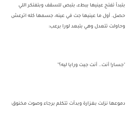
بتبدأ تفتح عينيها ببطء، بتبص للسقف وبتفتكر اللي
حصل. أول ما عينيها جت في عينه، جسمها كله اترعش
وحاولت تتعدل وهي بتبعد لورا برعب:
"جسار! أنت.. أنت جيت ورايا ليه؟"
دموعها نزلت بغزارة وبدأت تتكلم برجاء وصوت مخنوق: