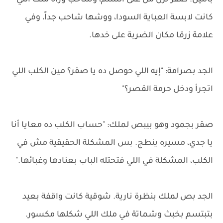
بالليل. صقر نزل من على السلم، وساحب وراه ملك اللي
كانت لابسة العباية السودا، ووشها شاحب جداً، وفي
علامة زرقا مكان الضربة على خدها.
الجد بصرامة: "إيه اللي حوصل ده يا صقر؟ مين الكلب اللي
اتجرأ ودخل حرمة القصر؟"
صقر بجمود وهو بيبص لملك: "حساب الكلب ده معايا أنا
يا جدي، مسيره ينطج. بس المشكلة الحقيقية مش في
الكلب، المشكلة في اللي فتحتله الباب بعنادها وغبائها."
الجد بص لملك بنظرة نارية. شوقية كانت واقفة بعيد
بتبتسم بخبث وشماتة في ملك اللي شكلها مكسور.