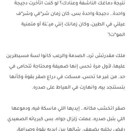
نتيجة دماغك الناشفة وعنادك؟ لو كنت اتأخرت دجيجة
واحدة.. دجيجة واحدة بس، كان زمان شر*في وشر*ف
عيلتي في الطين، وكان زمانك إنتي ميـ'ـتة أو متمنية
المو*ت!"
ملك مقدرتش ترد، الصدمة والرعب كانوا لسة مسيطرين
عليها، لأول مرة تحس إنها ضعيفة ومحتاجة تتحامى في
حد. من غير ما تحس، مسكت في دراع صقر بقوة وكأنها
بتستنجد بيه، وانهارت في العياط على صدره.
صقر اتخشب مكانه.. إيديها اللي ماسكة فيه، ودموعها
اللي بتبل صدره، عملت زلزال جواه، بس كبريائه الصعيدي
رفض يخليه يضعف. شالها بين إيديه بقوة وصرامة،