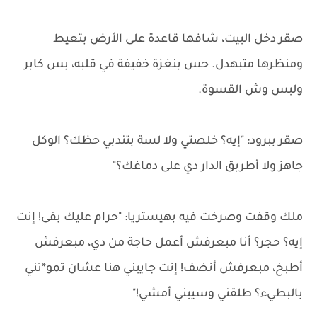
صقر دخل البيت، شافها قاعدة على الأرض بتعيط
ومنظرها متبهدل. حس بنغزة خفيفة في قلبه، بس كابر
ولبس وش القسوة.
صقر ببرود: "إيه؟ خلصتي ولا لسة بتندبي حظك؟ الوكل
جاهز ولا أطربق الدار دي على دماغك؟"
ملك وقفت وصرخت فيه بهيستريا: "حرام عليك بقى! إنت
إيه؟ حجر؟ أنا مبعرفش أعمل حاجة من دي، مبعرفش
أطبخ، مبعرفش أنضف! إنت جايبني هنا عشان تمو*تني
بالبطيء؟ طلقني وسيبني أمشي!"