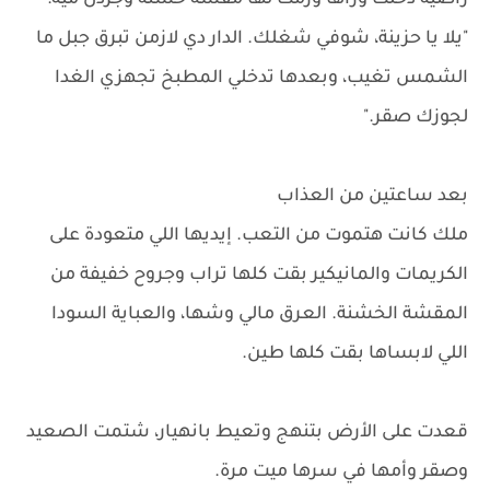
راضية دخلت وراها ورمت لها مقشة خشنة وجردل مية:
"يلا يا حزينة، شوفي شغلك. الدار دي لازمن تبرق جبل ما
الشمس تغيب، وبعدها تدخلي المطبخ تجهزي الغدا
لجوزك صقر."
بعد ساعتين من العذاب
ملك كانت هتموت من التعب. إيديها اللي متعودة على
الكريمات والمانيكير بقت كلها تراب وجروح خفيفة من
المقشة الخشنة. العرق مالي وشها، والعباية السودا
اللي لابساها بقت كلها طين.
قعدت على الأرض بتنهج وتعيط بانهيار، شتمت الصعيد
وصقر وأمها في سرها ميت مرة.