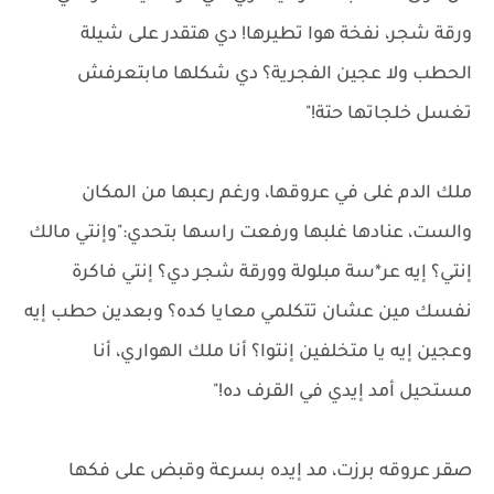
ورقة شجر، نفخة هوا تطيرها! دي هتقدر على شيلة
الحطب ولا عجين الفجرية؟ دي شكلها مابتعرفش
تغسل خلجاتها حتة!"
ملك الدم غلى في عروقها، ورغم رعبها من المكان
والست، عنادها غلبها ورفعت راسها بتحدي:"وإنتي مالك
إنتي؟ إيه عر*سة مبلولة وورقة شجر دي؟ إنتي فاكرة
نفسك مين عشان تتكلمي معايا كده؟ وبعدين حطب إيه
وعجين إيه يا متخلفين إنتوا؟ أنا ملك الهواري، أنا
مستحيل أمد إيدي في القرف ده!"
صقر عروقه برزت، مد إيده بسرعة وقبض على فكها