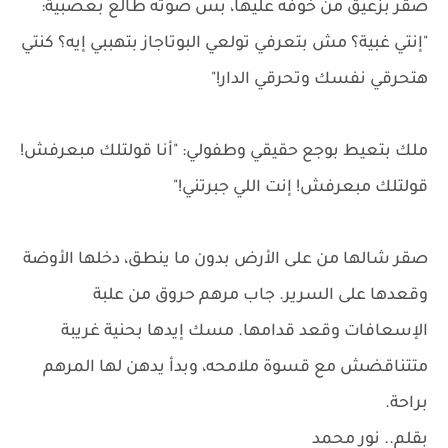
صقر بزعيق من خوفه عليها، بس صوته طالع بعصبية:
"إنتي غبية؟ مش بتعرفي تولعي البوتاجاز بتهببي إيه؟ كنتي
هتحرقي نفسك وتحرقي الدار!"
ملك بتعيط بوجع حقيقي وطفولي: "أنا قولتلك مبعرفش!
قولتلك مبعرفش! إنت اللي جبرتني!"
صقر شالها من على الأرض بدون ما ينطق، دخلها الأوضة
وقعدها على السرير. جاب مرهم حروق من علبة
الإسعافات وقعد قدامها. مسك إيدها بحنية غريبة
متتناقضش مع قسوة ملامحه، وبدأ يدهن لها المرهم
براحة.
بقلم.. نور محمد