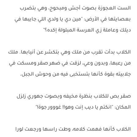
الست العجوزة بصوت أجش ومبحوح، وهي بتضرب
بعصايتها في الأرض: "مين دي يا ولدي اللي جايبها في
ديلك وعاملة زي العرسة المبلولة إكده؟"
الكلاب بدأت تقرب من ملك وهي بتكشر عن أنيابها. ملك
من رعبها، وبدون وعي، لزقت في ضهر صقر ومسكت في
جلابيته بقوة كأنها بتستخبى فيه من وحوش الجبل.
صقر بص للكلاب بنظرة مخيفه وبصوت جهوري زلزل
المكان: "انكتم يا ديب إنت وهو!! غووور جوة!"
الكلاب كأنها فهمت كلامه، وطت راسها ورجعت لورا