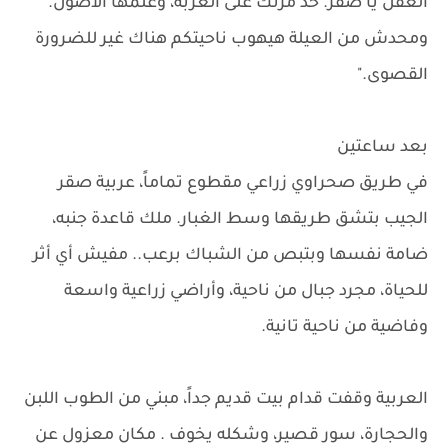
العقل يا صقر. خد مرتك على العزبة، وعلمها الأصول.
ومحدش من العيلة هيهوب ناحيتكم هناك غير للضرورة
القصوى."
بعد ساعتين
في طريق صحراوي زراعي مقطوع تماماً، عربية صقر
الجيب بتشق طريقها وسط الغبار. ملك قاعدة جنبه،
ضامة نفسها وبتبص من الشباك برعب.. مفيش أي أثر
للحياة، مجرد جبال من ناحية، وأراضي زراعية واسعة
وفاضية من ناحية تانية.
العربية وقفت قدام بيت قديم جداً، مبني من الطوب اللبن
والحجارة، سور قصير، وشكله يخوف . مكان معزول عن