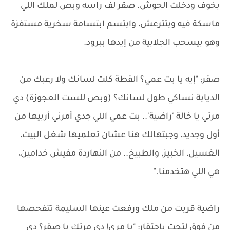
بخوف ودخلت الحوش. صقر لف راسه وبص لملك اللي
ماسكة فيه وبتترعش، وابتسم ابتسامة سخرية مستفزة
وهو بيسحب الجلابية من إيدها ببرود.
صقر: "إيه يا بت عمي؟ القطة كلت لسانك ولا رعبك من
الديابة نساكي طول لسانك؟ (وبص للست العجوزة) دي
مرتي يا خالة 'راضية'.. بت عمي اللي جدي أمرني أربيها من
أول وجديد، وجبتهالك هنا عشان تعلميها شغل البيت،
الغسيل، الخبيز، والطبيخ.. من النهاردة مفيش خدامين،
هي اللي هتخدمنا."
راضية قربت من ملك ورفعت عينها السليمة تتفحصها
من فوق لتحت باحتقار: "يا مري! دي مرتك يا صقر؟ دي