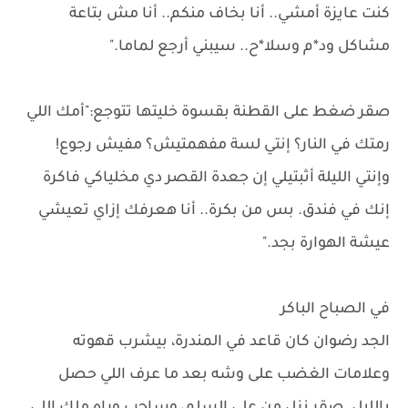
كنت عايزة أمشي.. أنا بخاف منكم.. أنا مش بتاعة
مشاكل ود*م وسلا*ح.. سيبني أرجع لماما."
صقر ضغط على القطنة بقسوة خليتها تتوجع:"أمك اللي
رمتك في النار؟ إنتي لسة مفهمتيش؟ مفيش رجوع!
وإنتي الليلة أثبتيلي إن جعدة القصر دي مخلياكي فاكرة
إنك في فندق. بس من بكرة.. أنا هعرفك إزاي تعيشي
عيشة الهوارة بجد."
في الصباح الباكر
الجد رضوان كان قاعد في المندرة، بيشرب قهوته
وعلامات الغضب على وشه بعد ما عرف اللي حصل