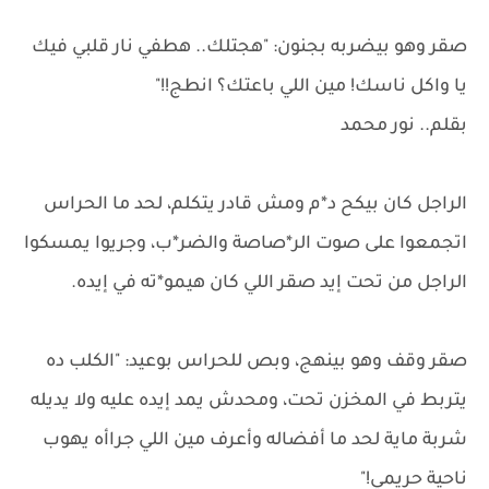
صقر وهو بيضربه بجنون: "هجتلك.. هطفي نار قلبي فيك
يا واكل ناسك! مين اللي باعتك؟ انطج!!"
بقلم.. نور محمد
الراجل كان بيكح د*م ومش قادر يتكلم، لحد ما الحراس
اتجمعوا على صوت الر*صاصة والضر*ب، وجريوا يمسكوا
الراجل من تحت إيد صقر اللي كان هيمو*ته في إيده.
صقر وقف وهو بينهج، وبص للحراس بوعيد: "الكلب ده
يتربط في المخزن تحت، ومحدش يمد إيده عليه ولا يديله
شربة ماية لحد ما أفضاله وأعرف مين اللي جراأه يهوب
ناحية حريمي!"