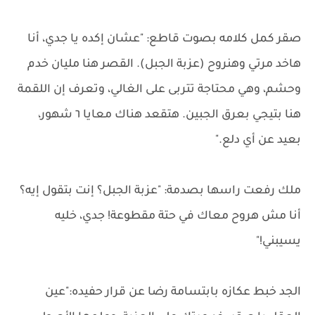
صقر كمل كلامه بصوت قاطع: "عشان إكده يا جدي، أنا
هاخد مرتي وهنروح (عزبة الجبل). القصر هنا مليان خدم
وحشم، وهي محتاجة تتربى على الغالي، وتعرف إن اللقمة
هنا بتيجي بعرق الجبين. هتقعد هناك معايا ٦ شهور،
بعيد عن أي دلع."
ملك رفعت راسها بصدمة: "عزبة الجبل؟ إنت بتقول إيه؟
أنا مش هروح معاك في حتة مقطوعة! جدي، خليه
يسيبني!"
الجد خبط عكازه بابتسامة رضا عن قرار حفيده:"عين