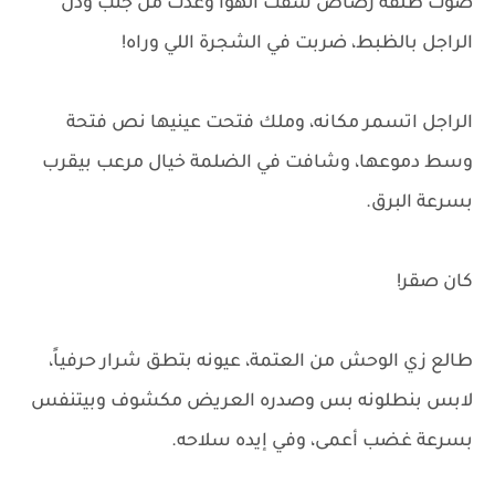
صوت طلقة رصاص شقت الهوا وعدت من جنب ودن
الراجل بالظبط، ضربت في الشجرة اللي وراه!
الراجل اتسمر مكانه، وملك فتحت عينيها نص فتحة
وسط دموعها، وشافت في الضلمة خيال مرعب بيقرب
بسرعة البرق.
كان صقر!
طالع زي الوحش من العتمة، عيونه بتطق شرار حرفياً،
لابس بنطلونه بس وصدره العريض مكشوف وبيتنفس
بسرعة غضب أعمى، وفي إيده سلاحه.