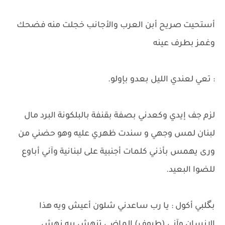
​أستحيت صريح أبن العرب والأجانب خجلت منه فضحك
وغمز بطرف عينه
: تعي لعندي الليل بعدو بإولو.
لزم جف إيدي وكعدني بصفة بقنفة بالبلكونة البرد مال
لبنان لمس وجهي و سندت ظهري عليه وهو حضني من
ورى يهمس بأذني كلمات أجنبية على لبنانية وآني أباوع
للضوا البعيد.
بگلبي أكول : يا رب ساعدني شلون أعيش ويه هذا
الإنسان وآني (طيوف) الماضي تنهش بيه نهش.