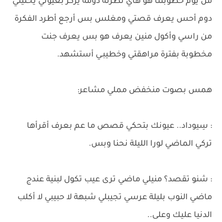
من يوم خطوبتنا هو هاي نظرته دومه يركز بعيوني يخليني
دوم أحس يعرف قصتي ومغلس بس أرجع أطرد الفكرة
من راسي وأكول منين يعرف هو بس يعرف جنت
مخطوبة بفترة مراهقتي وخطيبـي أستشهد.
همس بصوت منخفض مملي مشاعر:
: سِيوداد.. عيونك بتحكي قصص ما عم بعرف أقرأها
تركي الماضي لورا الليلة نحنا وبس.
: شنو تقصد؟ منيلي ماضي ترى عيب تكول لبنية عندج
ماضي النوب بليلة عرسي تجيبلي شبهة لا حبيبي لا أكلب
الدنيا عليك وعلى..