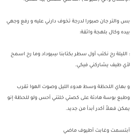
​بس والتر جان صبورا لدرجة تخوف دارني عليه و رفع وجهي
بيده وكال بلهجة واثقة:
: الليلة رح نكتب أول سطر بكتابنا سِيوداد وما رح اسمح
لأي طيف يشاركني فيكي.
و بهاي اللحظة وسط هدوء الليل وصوت الهوا تقرب
وطبع بوسة هادئة على كصتي خلتني أحس ولو للحظة إنو
يمكن فعلاً أكدر أبدأ من جديد.
أبتسمت وغابت أطيوف ماضي