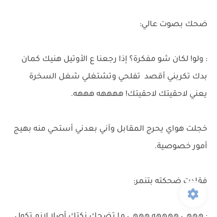
ضحك بصوت عالي:
: ولو! لكان شو مفكرة؟ إذا رجعنا ع الأوتيل هنيك كمان
بدك تكربني أقصد تفلحي وتشتغلي شغل السخرة
يعني لاحقيتك لاحقيتك! ههههه هههه.
خجلت هواي يحرج المقابل وآني بعدني أستحي منه بهيج
أمور خصوصية.
فقلدت ضحكته بتنمر:
: هههي ههههه هههي ما تضحك نكتك أصلا لازم تكول