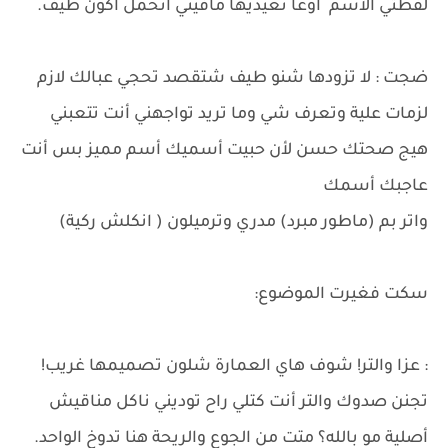
لفظتي الأسم أوعا تعيديها مافيني أتحمل أكون طيف.
ضجت : لا تزودها شنو طيف شتقصد تحجي عبالك لازم
لزمات علية وتعرف شي وما تريد تواجهني أنت تتعبني
هيج صحتك حسن لأن حبيت أسميك أسم مميز بس أنت
عاجبك أسمك
واتر بم (ماطور مبرد) مدري وترميلون ( انكلش ركية)
سكت فغيرت الموضوع:
: عزا والتر! شوف هاي العمارة شلون تصميمها غريب!
تجنن صدوك والتر أنت كتلي راح توديني ناكل مناقيش
أصلية مو بالله؟ متت من الجوع والريحة هنا تدوخ الواحد.