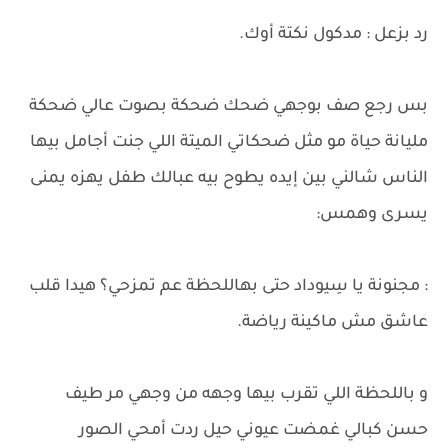
رد بزعل : مدكول نكتة أوك.
بس رجع صف بوجهي ضحك ضحكة بصوت عالي ضحكة
مليانة حياة مو مثل ضحكاتي الميتة اللي جنت أجامل بيها
الناس شالني بين إيده يطوح بيه عبالك طفل يهزه يمنى
يسرى وهمس:
: مجنونة يا سِيوداد حتى بهاللحظة عم تمزحي؟ هيدا قلب
عاشق مش ماكينة رياضة.
و باللحظة اللي تقرب بيها وجهه من وجهي مر طيف
حسن كبالي غمضت عيوني حيل ردت أمحي الصور