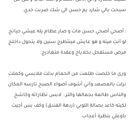
سبحت بالي شارد يم حسن الي شك ضربت خدي.
: أصحي أصحي حسن مات و صار عظام يله عيشي حياتج
لو أنتِ ميته و هو عايش مينتظرج سنين ولا يتحول داخلج
مرض مستفحل بخلاياج وعقدة متغادرج.
ورى ما خلصت طلعت من الحمام بدلت ملابسي وكملت
نزلت بالمصعد وآني أشوف أضواء الصبح تارسه المكان
والناس طالعة بجمالها والتر.. لابس نظاراته وكاشخ
لكيته كاعد بصالة اللوبي (ردهة الفندق) ​وكف بس أجيت
باوعلي بنظرة أعجاب.