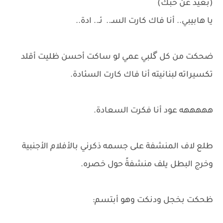
(بعيد عن حبك)
​يا هابيبي.. أنا فاك كارت السـ.. ئـ.. ادة..
​ضحكت من كل گلبي عمي لو ساكت أحسن ظليت أقلد
تكسيراته لبنانيته أنا فاك كارت السئادة.
هههههه عود أنا فكرت السعادة.
طلع لاف المنشفة على جسمه ذكرني بالأفلام الأجنبية
وخرج البطل يلف منشفةً حول خصره.
ظحكت بخجل ودنكت ​وهو أبتسم: