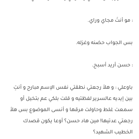
: مو أنتَ مجاي وراي.
بس الجواب حضنه وغزله.
: حسن أريد أسبح.
باوعلي : و هلأ رجعتي نطقتي نفس الإسم مبارح و أنتِ
بين إيديه عالسرير لفظتيه و قلت بلكي عم بتخيل أو
سمعت غلط وحاولت مرقها و أنسى الموضوع بس هلأ
رجعتي عدتيها! مين هاد حسن؟ أوعا يكون قصدك
الخطيب الشهيد؟