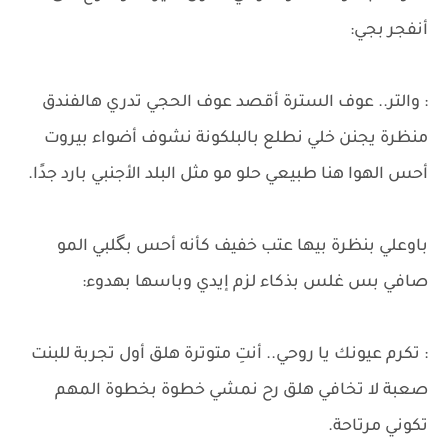
أنفجر بجي:
: والتر.. عوف السترة أقصد عوف الحجي تدري هالفندق
منظرة يجنن خلي نطلع بالبلكونة نشوف أضواء بيروت
أحس الهوا هنا طبيعي حلو مو مثل البلد الأجنبي بارد جدًا.
​باوعلي بنظرة بيها عتب خفيف كأنه أحس بگلبي المو
صافي بس غلس بذكاء لزم إيدي وباسها بهدوء:
: تكرم عيونك يا روحي.. أنتِ متوترة هلق أول تجربة للبنت
صعبة لا تخافي هلق رح نمشي خطوة بخطوة المهم
تكوني مرتاحة.