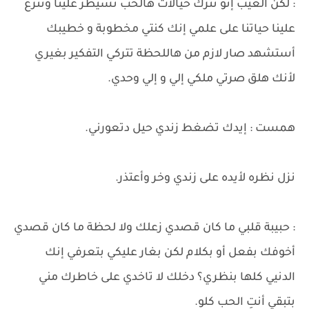
: لكن العيب إنو نترك خيالات هالحب تسيطر علينا وتنزع
علينا حياتنا على علمي إنك كنتي مخطوبة و خطيبك
أستشهد صار لازم من هاللحظة تتركي التفكير بغيري
لأنك هلق صرتي ملكي إلي و إلي وحدي.
​همست : إيدك تضغط زندي حيل دتعورني.
نزل نظره لأيده على زندي وخر وأعتذر.
: حبيبة قلبي ما كان قصدي زعلك ولا لحظة ما كان قصدي
أخوفك بفعل أو بكلام لكن بغار عليكي بتعرفي إنك
الدنيي كلها بنظري؟ دخلك لا تاخدي على خاطرك مني
بتبقي أنتِ الحب كلو.