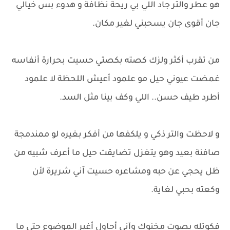
هو عطر والتر جاد اللي بي ريحة نظافة و هدوء بس خيالي
جان أقوى جان يسحبني لغير مكان.
من تقرب أكثر ولزك كصته بكصتي حسيت بحرارة أنفاسه
غمضت عيوني حيل مو علمود أعيش اللحظة لا علمود
أطرد طيف حسن.. اللي وكف بينا مثل السد.
و لاحظت والتر ذكي و يلكفها من أفكر بغيره لو ممندمجة
صافنة بعيد وهو يتغزل تضايقت حيل ما أعرف شبيه من
ظل يحجي عن حبه ومشاعره حسيت آني شريرة لأن
وكعته بحبي لغاية.
​فكوتله بصوت مخنوك وآني أحاول أغير الموضوع حتى ما