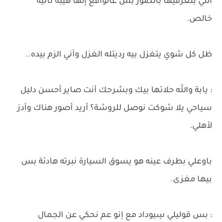
اللي بتعرفيها بالصور بس عالواقع إلها هيبة تانية
خالص.
ظل كل شوي يتغزل بيه رديتله الغزل وآني الزم بيده..
: يابة والله حلاتها بيك وبشرحك أنت صاير أحسن دليل
سياحي يلا شوكت نوصل للروشة؟ أريد أصور هناك وأدز
لأهلي.
باوعلي بطرف عينه هو يسوق السيارة نبرته هادئة بس
بيها مغزى.
: بس قوليلي سِيوداد مع إنو عم نحكي عن الجمال