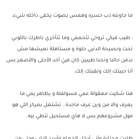
ما جاوبته ذب حسره وهمس بصوت يخفي داخله شيء.
: طيب فيكي تروحي تتحممي وما تتأخري ناطرك باللوبي
تحت ونصيحة الدنيي حلوة و مستاهلة نعيشها مش
ندفن حالنا ونحنا طيبين كان فييّ أخد الأحلى والأصغر بس
آنا حبيتك إلك ونقيتك إلك.
هنا شكيت معقولة عمي مسولفلة و يظاهر يمي ما
يعرف والا من وين عرف ماجدة.. تشتغل بمركز اللي هو
مول مشروعهم بس لا هاي مستحيل تنطي بيه.
ظليت محتارة وآني أدخل الحمام وأسد الباب وحتى من