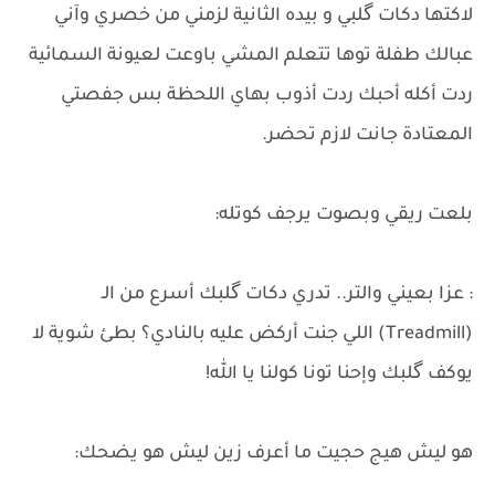
لاكتها دكات گلبي و بيده الثانية لزمني من خصري ​وآني
عبالك طفلة توها تتعلم المشي باوعت لعيونة السمائية
ردت أكله أحبك ردت أذوب بهاي اللحظة بس جفصتي
المعتادة جانت لازم تحضر.
بلعت ريقي وبصوت يرجف كوتله:
: عزا بعيني والتر.. تدري دكات گلبك أسرع من الـ
(Treadmill) اللي جنت أركض عليه بالنادي؟ بطئ شوية لا
يوكف گلبك وإحنا تونا كولنا يا الله!
هو ​ليش هيج حجيت ما أعرف زين ليش هو يضحك: