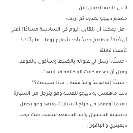
لأنني ذاهبة للعمل الآن.
حمحم دييجو بهدوء ثم أردف:
- هل يمكننا أن نتقابل اليوم في السادسة مساءًا؟ أعني
أن هُنَاكَ مطعمٌ جديدٌ بأحد شوارع روما .. ما رأيُك؟
تأففت قائلة:
- حسنًا، أرسل لي عنوانه بالضبط وسأكون بالموعد.
وقبل أن تودعه كانت المكالمة قد انتهت.
- حسنًا إنه موعدٌ واحدٌ فقط .. ماذا سيحدث؟؟
ذلك ماهمس به دييجو لنفسه وهو يترجل من السيارة
بعدما أوقفها في جراج السيارات وتنهد وهو يحمل
حاسوبه المحمول وأخذ المصعد ليصعد حيث يوجد
ديميتري و الباقون.