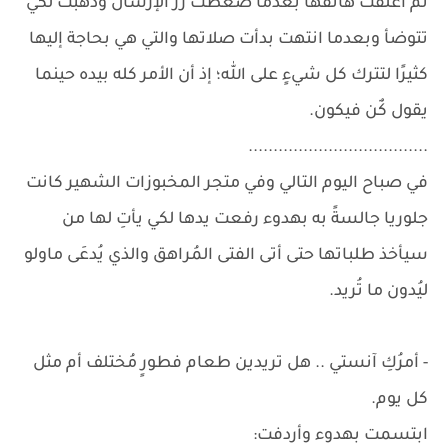
ثم أغلقت هاتفها بعدما ضغطت زر الإرسال وذهبت لكي
تتوضأ وبعدما انتهت بدأت صلاتها والتي هي بحاجة إليها
كثيرًا لتترك كل شيءٍ على الله؛ إذ أن الأمر كله بيده حينما
يقول كٌن فيكون.
....................................
في صباح اليوم التالي وفي متجر المخبوزات الشهير كانت
جلوريا جالسةً به بهدوء رفعت يدها لكي يأتِ لها من
سيأخذ طلباتها حتى أتى الفتى المُراهق والذي يُدعَى ماولو
ليُدون ما تُريد.
- أمرُكِ آنستي .. هل تريدين طعام فطورٍ مُختلف أم مثل
كل يوم.
ابتسمت بهدوء وأردفت: