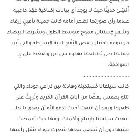
قام بفتح ملفها الشخصي وأخذ يتصفحه يبدو أنه قد
أُنشِئ حديثًا حيث لا يوجد أي بيانات إضافية عَقِدَ حاجبيه
عندما رأى صورتها تظهر أمامه كانت جميلة بأعينٍ زرقاء
وشعرٍ كِستنائي مموج متوسط الطول وبشرتها البيضاء
مرسومة بامتياز ببعض البُقَعِ البنية البسيطة والتي تُبرز
جمالها ظل يُطالعها بهدوء حتى قرر وضغط على زِر
الموافقة.
...............................
كانت سيلفانا مُستكينة وهادئة بين ذراعي جوداء والتي
تتلو بهمس بعضًا من آياتِ القرآن الكريم وتُربِتُ على
ظهرها وبعد أن انتهت أخذت تدعو الله أن يهدي بالها ..
تنهدت سيلفانا بارتياح وأكملت نومها حيث أغمضت
عينيها دون أن تشعر، بعدها شعرت جوداء بثقل رأسها