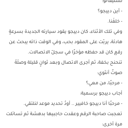
لستيفانو:
- أين دييجو؟
- خلفَنا.
وفي تلك الأثناء، كان دييجو يقود سيارته الجديدة بسرعةٍ
هادئة، يربّت على المقود بحب، وفي الوقت ذاته يبحث عن
رقمٍ كان قد حفظه مؤخرًا في سجلّ الاتصالات.
تنحنح بخفة، ثم أجرى الاتصال وبعد ثوانٍ قليلة وصلَهُ
صوتٌ أنثوي:
- مرحبًا، من معي؟
أجاب دييجو برسمية:
- مرحبًا أنا دييجو خافيير .. أودُ تحديد موعد لنلتقي.
تعجبت صاحبة الرقم وعقدت حاجبيها بدهشة ثم تسائلت
مرة أخرى: