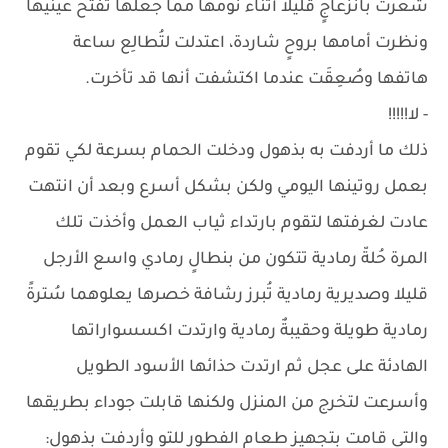
شعرت بانزعاجٍ قليلاً أثناء نومها مما جعلها تفتح عينيها
ونظرت أمامها بروحٍ شاردة، اعتدلت لتُطالِع ساعة
هاتفها وصُعِقَت عندما اكتشفت أنها قد تأخرت.
- لا!!!!!
ذلك ما أردفت به بذهول ودخلت الحمام بسرعة لكي تقوم
بعمل روتينها اليومي ولكن بشكل أسرع وبعد أن انتهت
عادت لغرفتها لتقوم بارتداء ثياب العمل وأخذت تلك
المرة حُلةّ رمادية تتكون من بنطالٍ رمادي واسع الأرجل
قليلا وصديرية رمادية تُبرز رشافة خصرها يعلوهما سُترةً
رمادية طويلة وحقيبةٌ رمادية وارتدت اكسسواراتها
الهادئة على عجل ثم ارتدت حذائها الأسود الطويل
وأسرعت لتخرج من المنزل ولكنها قابلت جوداء بطريقها
والتي قامت بتجهيز طعام الفطور للتو وأردفت بذهول: