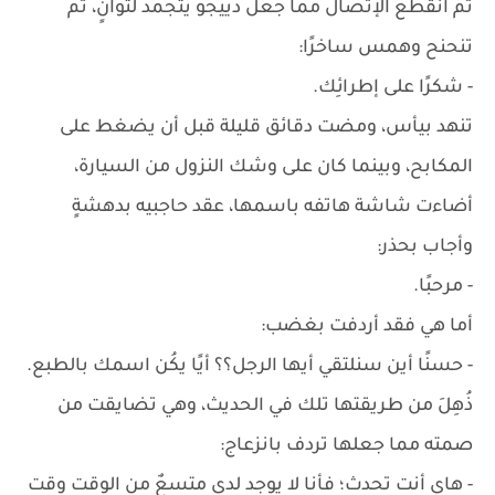
ثم انقطع الإتصال مما جعل دييجو يتجمد لثوانٍ، ثم
تنحنح وهمس ساخرًا:
- شكرًا على إطرائِك.
تنهد بيأس، ومضت دقائق قليلة قبل أن يضغط على
المكابح، وبينما كان على وشك النزول من السيارة،
أضاءت شاشة هاتفه باسمها، عقد حاجبيه بدهشةٍ
وأجاب بحذر:
- مرحبًا.
أما هي فقد أردفت بغضب:
- حسنًا أين سنلتقي أيها الرجل؟؟ أيًا يكُن اسمك بالطبع.
ذُهِلَ من طريقتها تلك في الحديث، وهي تضايقت من
صمته مما جعلها تردف بانزعاج:
- هاي أنت تحدث؛ فأنا لا يوجد لدي متسعٌ من الوقت وقت