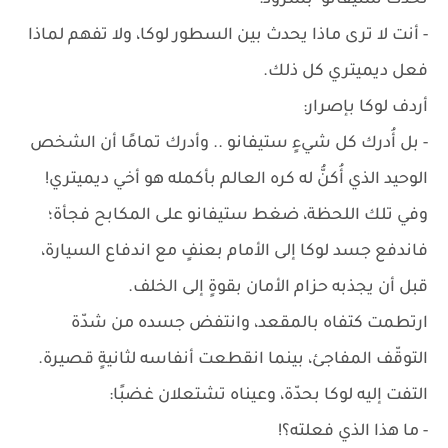
تحدث ستيفانو بشرود:
- أنت لا ترى ماذا يحدث بين السطور لوكا، ولا تفهم لماذا
فعل ديميتري كل ذلك.
أردف لوكا بإصرار:
- بل أُدرك كل شيءٍ ستيفانو .. وأدرك تمامًا أن الشخص
الوحيد الذي أُكنُّ له كره العالم بأكمله هو أخي ديميتري!
وفي تلك اللحظة، ضغط ستيفانو على المكابح فجأة؛
فاندفع جسد لوكا إلى الأمام بعنفٍ مع اندفاع السيارة،
قبل أن يجذبه حزام الأمان بقوةٍ إلى الخلف.
ارتطمت كتفاه بالمقعد، وانتفض جسده من شدّة
التوقّف المفاجئ، بينما انقطعت أنفاسه لثانيةٍ قصيرة.
التفت إليه لوكا بحدّة، وعيناه تشتعلان غضبًا:
- ما هذا الذي فعلته؟!