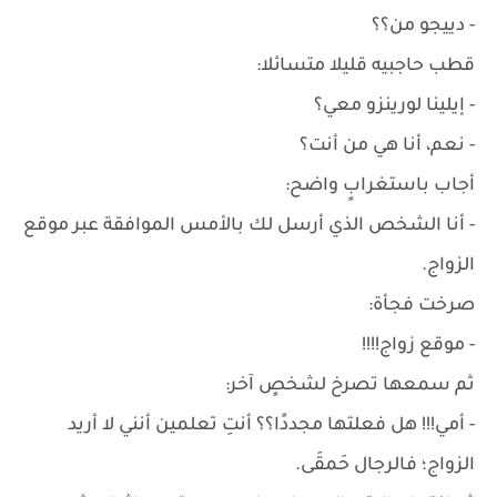
- دييجو من؟؟
قطب حاجبيه قليلا متسائلا:
- إيلينا لورينزو معي؟
- نعم، أنا هي من أنت؟
أجاب باستغرابٍ واضح:
- أنا الشخص الذي أرسل لك بالأمس الموافقة عبر موقع
الزواج.
صرخت فجأة:
- موقع زواج!!!!
ثم سمعها تصرخ لشخصٍ آخر:
- أمي!!! هل فعلتها مجددًا؟؟ أنتِ تعلمين أنني لا أريد
الزواج؛ فالرجال حَمقَى.