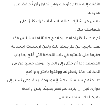
التفتت إليه ببطء وأردفت وهي تحاول أن تُحافظ على
هدوءها:
- ليس من شأنِك، وبالمناسبة أشكرك كثيرًا على
شهامتك تلك.
ثم عادت تنظر أمامها بملامح هادئة أما سايلس فقد
عقد حاجبيه من طريقتها تلك ولكن ارتسمت ابتسامة
خفيفة على شفتيه في ذات اللحظة التي فُتِحَ بها باب
المصعد وما أن خطَى إلى الخارج توقّف جميع من في
المكاتب عمّا يفعلونه، ووقفوا باحترامٍ واضح.
طالعتهم سيلفانا بدهشةٍ ممزوجة بريبة، وهي تسير إلى
جواره، قبل أن يتردد صوتهم جميعًا بنبرةٍ واحدة:
- مرحبا بك سيد سايلس.