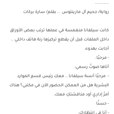
...........
رواية/ جحيم آل مارينتوس .. بقلم/ سارة بركات
كانت سيلفانا منغمسة في عملها ترتب بعض الأوراق
داخل الملفات قبل أن يقطع تركيزها رنة هاتف داخلي ..
أجابت بهدوء:
- مرحبًا.
أتاها صوتٌ رسمي:
- مرحبًا آنسة سيلفانا .. معكِ رئيس قسمِ الموارد
البشرية هل من الممكن الحضور الآن في مكتبي؟ هناك
أمرٌ إداري أود مناقشتكِ معك.
- حسنًا
- أنا في انتظارك.