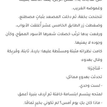
حتى تفاجأت به… نفس الرجل، يقف أمامها بهيبته
وغموضه الغريب.
تنحنحت بخفة، ثم دخلت المصعد بثباتٍ مصطنع،
وضغطت زر الطابق الخامس عشر أُغلقت الأبواب،
ورفعت يدها ترتّب خصلات شعرها الأسود المموّج، وكأن
وجوده لا يعنيها.
كامت نظراته مثبتة ومسلّطة عليها؛ باردة، ثابتة، ومُربِكة
وقال بهدوء:
- مُتأخِرَة!
تحدثت بهدوءٍ مماثل:
- لست وحدي.
لمتحه يبتسم ابتسامة خافتة ثم أردف بنبرة أعمق:
- ماذا كان بكِ يوم أمس؟ لم تكوني بخيرٍ تمامًا.