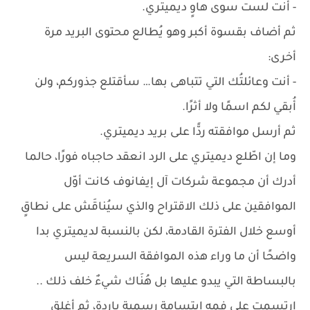
- أنت لست سوى هاوٍ ديميتري.
ثم أضاف بقسوة أكبر وهو يُطالع محتوى البريد مرة
أخرى:
- أنت وعائلتُك التي تتباهى بها… سأقتلع جذوركم، ولن
أُبقي لكم اسمًا ولا أثرًا.
ثم أرسل موافقته ردًّا على بريد ديميتري.
وما إن اطّلع ديميتري على الرد انعقد حاجباه فورًا، حالما
أدرك أن مجموعة شركات آل إيفانوف كانت أوّل
الموافقين على ذلك الاقتراح والذي سيُناقَش على نطاقٍ
أوسع خلال الفترة القادمة، لكن بالنسبة لديميتري بدا
واضحًا أن ما وراء هذه الموافقة السريعة ليس
بالبساطة التي يبدو عليها بل هُنَاك شيءٌ خلف ذلك ..
ارتسمت على فمه إبتسامة رسمية باردة، ثم أغلق