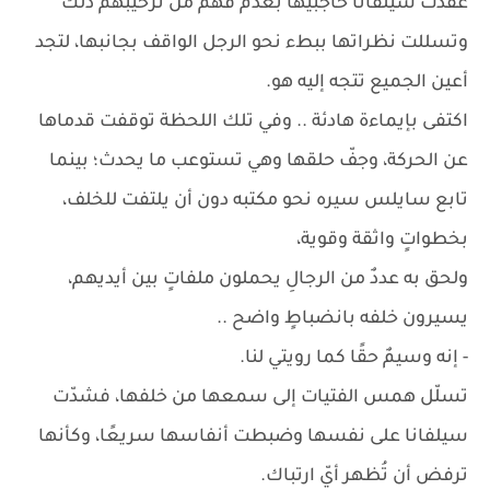
عقدت سيلفانا حاجبيها بعدم فهم من ترحيبهم ذلك
وتسللت نظراتها ببطء نحو الرجل الواقف بجانبها، لتجد
أعين الجميع تتجه إليه هو.
اكتفى بإيماءة هادئة .. وفي تلك اللحظة توقفت قدماها
عن الحركة، وجفّ حلقها وهي تستوعب ما يحدث؛ بينما
تابع سايلس سيره نحو مكتبه دون أن يلتفت للخلف،
بخطواتٍ واثقة وقوية،
ولحق به عددٌ من الرجالِ يحملون ملفاتٍ بين أيديهم،
يسيرون خلفه بانضباطٍ واضح ..
- إنه وسيمٌ حقًا كما رويتي لنا.
تسلّل همس الفتيات إلى سمعها من خلفها، فشدّت
سيلفانا على نفسها وضبطت أنفاسها سريعًا، وكأنها
ترفض أن تُظهر أيّ ارتباك.