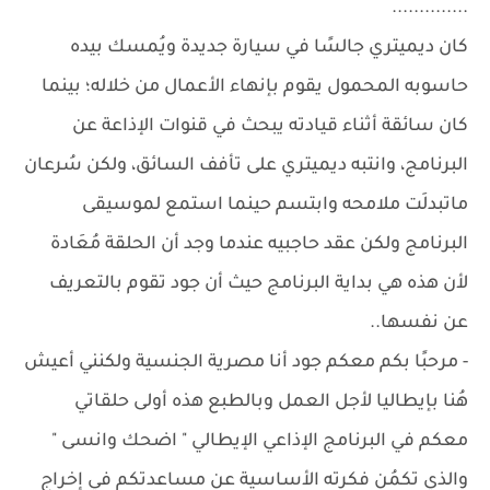
..............
كان ديميتري جالسًا في سيارة جديدة ويُمسك بيده
حاسوبه المحمول يقوم بإنهاء الأعمال من خلاله؛ بينما
كان سائقة أثناء قيادته يبحث في قنوات الإذاعة عن
البرنامج، وانتبه ديميتري على تأفف السائق، ولكن سُرعان
ماتبدلَت ملامحه وابتسم حينما استمع لموسيقى
البرنامج ولكن عقد حاجبيه عندما وجد أن الحلقة مُعَادة
لأن هذه هي بداية البرنامج حيث أن جود تقوم بالتعريف
عن نفسها..
- مرحبًا بكم معكم جود أنا مصرية الجنسية ولكنني أعيش
هُنا بإيطاليا لأجل العمل وبالطبع هذه أولى حلقاتي
معكم في البرنامج الإذاعي الإيطالي " اضحك وانسى "
والذي تكمُن فكرته الأساسية عن مساعدتكم في إخراج