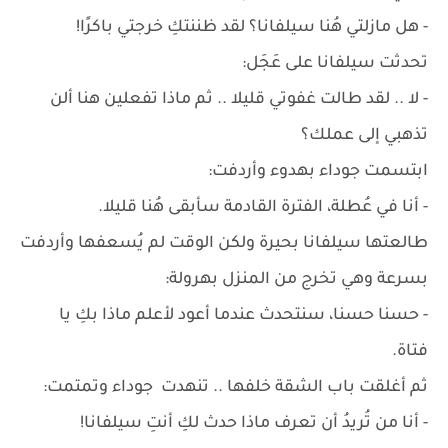
- هل مازلتي هُنا سيلفانا؟ لقد ظننتكِ خرجتي باكرًا!
تحدثت سيلفانا على عَجَل:
- لا .. لقد طالت غفوتي قليلا .. ثم ماذا تفعلين هنا ألن
تذهبي إلى عملك؟
ابتسمت جوداء بهدوء وأردفت:
- أنا في عُطلة، الفترة القادمة سأبقى هُنا قليلا.
طالعتها سيلفانا بحيرة ولكن الوقت لم يُسعفها وأردفت
بسرعة وهي تخرج من المنزل بهرولة:
- حسنا حسنا، سنتحدث عندما أعود لأعلم ماذا بكِ يا
فتاة.
ثم أغلقت باب الشقة خلفها .. تنهدت جوداء وتمتمت:
- أنا من تُريدُ أن تعرف ماذا حدث لكِ أنتِ سيلفانا!