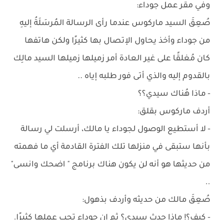
وفي مقر عمل جوداء:
صُعِقَ السيد ماركوس عندما رأى الرسالة المُرسَلَةُ إليهِ
من جوداء وأخذ يحاول الإتصال بها كثيرًا ولكن هاتفها
كان مُغلقًا على غير العادة أمر زميلها زميلها السيد مالِك
بالقدوم إليه والذي أتى فور طلبه إياه ..
- ماذا هُناك سيدي؟؟
أردف ماركوس بقلق:
- لا أستطيع الوصول لجوداء يا مالك، أرسلت لي رسالة
بأنها ستبقى في منزلها تلك الفترة القادمة أي ما فهمته
من حديثها هو أنه لن يكون هناك برنامج " اضحك وانسى"
..
صُعِقَ مالك من حديثه وأردف بذهول:
- كيف؟! ماذا حدث سيدي؟ ثم إن جوداء تحب عملها كثيرًا.