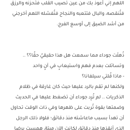
اللهم إني أعوذ بك من عين تصيب القلب فتُحزنه والرزق
فتُنقصه، والبال فتتعبه والنجاح فتُفشله اللهم أخرجني
من أشد الضيق إلى أوسع الفرج.
ذُهلَت جوداء مما سمعت هل هذا حقيقيٌ حقًا؟؟ ..
وتسائلت بعدم فهم واستيعابٍ في آنٍ واحد
- ماذا قُلتي سيلفانا؟
ولكنها لم تقم بالرد عليها حيث كان غارقة في ظلام
الذكريات .. لم تُرِد جوداء أن تضغط عليها في الحديث
وضمتها بقوة تُربت على ظهرها وفي ذات الوقت تحاول
أن تهدأ بسبب ماعاشته منذ دقائق؛ فلولا ذلك الرجل
الذي أنقذها منذ دقائق لكانت الآن ميتة، همست برضا