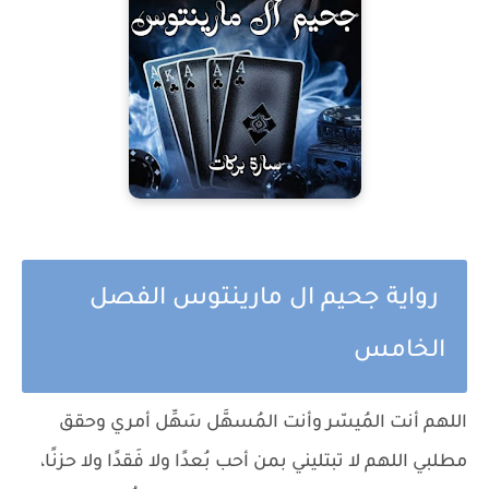
رواية جحيم ال مارينتوس الفصل
الخامس
اللهم أنت المُيسّر وأنت المُسهَّل سَهِّل أمري وحقق
مطلبي اللهم لا تبتليني بمن أحب بُعدًا ولا فَقدًا ولا حزنًا،