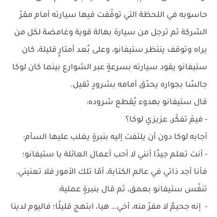
حاسوبه في اللحظة التي توقّفت فيها سيارته أمام مقرّ
الشركة ثم ترجل من سيارة بهالة قوية وغامضة لكل من
يراه وتوقف ينتظر ستيفانو، وعلى بُعد أمتارٍ قليلة، كان
ستيفانو يقود سيارته بسرعةٍ عبر الشوارع بينما كان لوكا
جالسًا بجواره يحدّق أمامه بشرودٍ ثقيل.
قال ستيفانو بهدوء يُقطع شروده:
- فيمَ تفكّر، عزيزي لوكا؟
أجابه لوكا دون أن يلتفت إليه بنبرةٍ يغلب عليها السأم:
- أنت تعلم جيدًا أنني لا أحب أعمال العائلة يا ستيفانو؛
فأنا أجد ذاتي في عالم الكتابة، أمّا تلك الأمور فلا تعنيني.
تنفّس ستيفانو بعمق، ثم قال بنبرةٍ عملية:
- إنه جحيمٌ لا مفرّ منه، أخي… هيا، ابتهج قليلًا؛ فاليوم لدينا