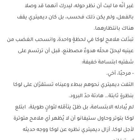
غير أنّه ما لبث أن نظر حوله، ليدرك أنهما قد وصلا
بالفعل، ولم يكن ذلك فحسب، بل كان ديميتري يقف
هناك بانتظارهما.
تبدّلت ملامح لوكا في لحظةٍ واحدة، وانسحب الغضب من
عينيه ليحلّ محلّه هدوءٌ مصطنع، قبل أن ترتسم على
شفتيه ابتسامة خفيفة:
- مرحبًا، أخي.
التفت ديميتري نحوهم ببطء وعيناه تستقرّان على لوكا
بنظرةٍ ثابتة… هادئة حدّ البرود.
لم يُبادله الابتسامة، بل ظلّ يتأمّله لثوانٍ طويلة، ابتلع
لوكا بتوتر وحاول ستيفانو أن لا يُظهر أي ملامح متوترة
لأجل لوكا، أزال ديميتري نظره عن لوكا ووجه حديثه