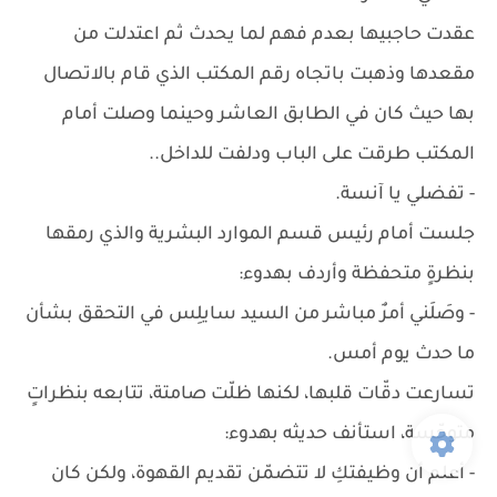
عقدت حاجبيها بعدم فهم لما يحدث ثم اعتدلت من
مقعدها وذهبت باتجاه رقم المكتب الذي قام بالاتصال
بها حيث كان في الطابق العاشر وحينما وصلت أمام
المكتب طرقت على الباب ودلفت للداخل..
- تفضلي يا آنسة.
جلست أمام رئيس قسم الموارد البشرية والذي رمقها
بنظرةٍ متحفظة وأردف بهدوء:
- وصَلَني أمرٌ مباشر من السيد سايلِس في التحقق بشأن
ما حدث يوم أمس.
تسارعت دقّات قلبها، لكنها ظلّت صامتة، تتابعه بنظراتٍ
متوجّسة، استأنف حديثه بهدوء:
- أعلم أن وظيفتكِ لا تتضمّن تقديم القهوة، ولكن كان