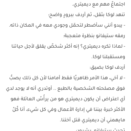
اجتماعٌ مهم مع ديميتري.
تنهد لوكا بثقل، ثم أردف ببرودٍ واضح:
- يبدو أنني سأضطر لتحمّل وجودي معه في المكان ذاته.
رمقه ستيفانو بنظرة متعجبة:
- لماذا تكره ديميتري؟ إنه أكثر شخصٌ يقلق لأجل حياتنا
ومستقبلنا لوكا.
أردف لوكا بضيق:
- لا أخي، هذا الأمر ظاهريًا فقط أمامنا لأن كل ذلك يصبُّ
فوق مصلحته الشخصية بالطبع .. أوتدري أنه لا يوجد لدي
أي اعتراض أن يكون ديميتري هو من يرأُسُ العائلة فهو
الأكثر خبرة بيننا في إدارة الأعمال وفي كل شيء، أنا كُلُ
مايهمني أن ديميتري قتل أختنا.