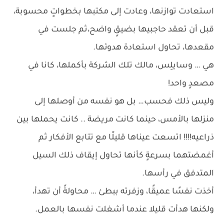
استعادت توازنها، وعادت إلى مكتبها بخطواتٍ محسوبة،
قبل أن تعقد حاجبيها بضيقٍ واضح،ثم جلست في
مقعدها، تحاول استعادة هدوئها.
هي … وسايلِس، مالك تلك الشركة بأكملها، كانا في
مصعدٍ واحد!
وليس ذلك فحسب… بل هو نفسه من أوصلها إلى
منزلها بالأمس، حينما كانت مريضة .. كانت يحملها بين
ذراعيه!!!! اتسعت عيناها قليلًا مع تتابع الأفكار ثم
أغمضتهما بسرعةٍ كأنها تحاول إيقاف ذلك السيل
المتدفق في رأسها.
أخذت نفسًا عميقًا، وزفرته ببطئ … محاولةً أن تهدأ،
ولكنها هدأت قليلا عندما أشغلت نفسها بالعمل.