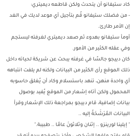
كاد ستيفانو أن يتحدث ولكن قاطعه ديميتري:
- من فضلك ستيفانو قُم بتأجيل أي موعد لديك في الغد
إن الأمر طارئ.
أومأ ستيفانو بهدوء ثم صعد ديميتري لغرفته ليستحِم
وفي عقله الكثير من الأمور.
كان دييجو جالسًا في غرفته يبحث عن شريكة لحياته داخل
ذلك الموقع رأى الكثير من البيانات ولكنه لم يلفت انتباهه
أي واحدة منهن، تنهد باستسلام وكاد أن يُغلق حاسوبه
المحمول ولكن آتاه إشعار من الموقع يُفيد بوصول
بيانات إضافية، قام دييجو بمراجعة ذلك الإشعار وقرأ
البيانات المُرَشَحَةُ إليه ..
" إيلينا لورينزو .. إثنان وثلاثونَ عامًا .. طبيبة."