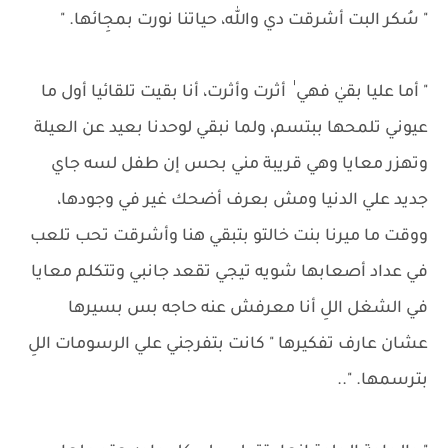
" سُكر البت أشرقت دي والله، حياتنا نورت بمجِائها. "
" أما عليا بقيٰ فهي ٰ أثرت وأثرت، أنا بقيت تلقائيا أول ما
عيوني تلمحها ببتسم، ولما نبقي لوحدنا بعيد عن العيلة
وتهزر معايا وهي قريبة مني بحس إن طفل لسه جاي
جديد علي الدنيا ومش بعرف أضحك غير في وجودها،
ووقت ما ميرنا بنت خالتو بتبقي هنا وأشرقت تحب تلعب
في عداد أصعابها شويه تيجي تقعد جانبي وتتكلم معايا
في الشغل اللِ أنا معرفش عنه حاجه بس بسيرها
عشان عارف تفكيرها " كانت بتفرجني علي الرسومات اللِ
بترسمها. "..