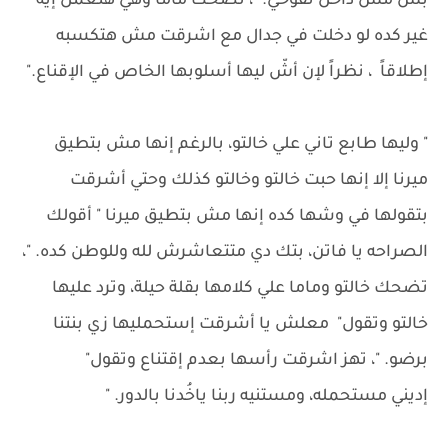
بس مش داخل نفوخي. "، تضحك ماما وهي هتعمل إيه
غير كده لو دخلت في جدال مع اشرقت مش هتكسبه
إطلاقاً ، نظراً لإن أشّ ليها أسلوبها الخاص في الإقناع."
" وليها طابع تاني علي خالتو، بالرغم إنها مش بتطيق
ميرنا إلا إنها حبت خالتو وخالتو كذلك وحتي أشرقت
بتقولها في وشها كده إنها مش بتطيق ميرنا " أقولك
الصراحه يا فاتن، بتك دي متتعاشرش لله وللوطن كده. "،
تضحك خالتو وماما علي كلامها بقلة حيلة، وترد عليها
خالتو وتقول" معلش يا أشرقت إستحمليها زي بنتنا
برضو. "، تهز اشرقت رأسها بعدم إقتناع وتقول"
إديني مستحمله، ومستنيه ربنا ياخُدنا بالدور. "