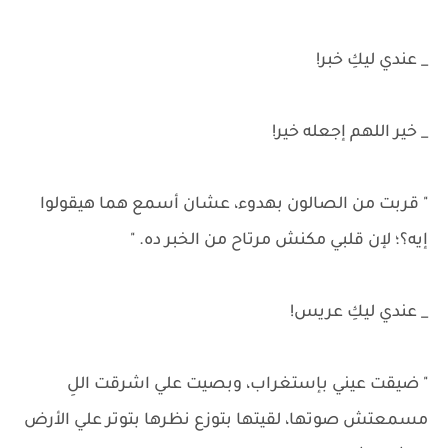
_ عندي ليكِ خبر!
_ خير اللهم إجعله خير!
" قربت من الصالون بهدوء، عشان أسمع هما هيقولوا
إيه؟؛ لإن قلبي مكنش مرتاح من الخبر ده. "
_ عندي ليكِ عريس!
" ضيقت عيني بإستغراب، وبصيت علي اشرقت اللِ
مسمعتش صوتها، لقيتها بتوزع نظرها بتوتر علي الأرض