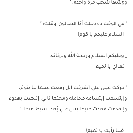
ووشها شحب مرة واحده. "
" في الوقت ده دخلت أنا الصالون، وقلت: "
_ السلام عليكم يا قوم!
_ وعليكم السلام ورحمة الله وبركاته.
تعاليٰ يا تميم!
" حركت عيني علي أشرقت اللِ رفعت عينها ليا بتوتر،
وإبتسمت إبتسامه مجامله ومحتها تاني، إتنهدت بهدوء
وإتقدمت قعدت جنبها بس علي بُعد بسيط منها. "
_ قلنا رأيك يا تميم!