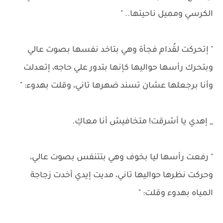
الكرسي ومميل ناحيتها.. "
" إتحركت لقُدام فجأة وهي بتاخد نفسها بصوت عالي
وبتحرك رأسها حواليها كإنها بتدور علي حاجه، إتعدلت
وأنا برجعلها عشان تسند ضهرها تاني، وقلت بهدوء: "
_ إهدي يا أشرقت! متخافيش أنا معاكِ.
" رفعت رأسها ليا بخوف وهي بتتنفس بصوت عالي،
وحركت نظرها حواليها تاني، مديت إيدي أخدت زجاجة
المياه بهدوء وقلت: "