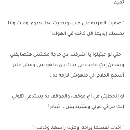
تميم.
" صفيت العربية علي جنب، وبصيت لها بهدوء، وقلت وأنا
بمسك إيديها اللِ كانت في الهواء: "
_ حتي لو جبتيلوا يا أشرقت، دي حاجة مكنتش هتضايقني
وبعدين إنتِ قاعدة في بيتك زي ما هو بيتي ومش عايز
أسمع الكلام اللِ ملهوش لازمه ده..
لو إتحطيتي في أي موقف، والموقف ده يستدعي تقولي
إنك مراتي قولي ومتتردديش... تمام؟
" أخدت نفسها براحه، وهزت راسها، وقالت: "