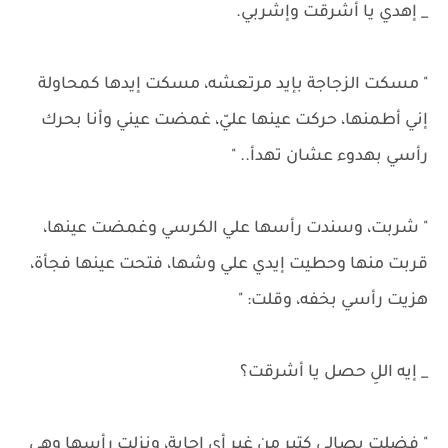
_ إهدي يا أشرقت وإشربي.
" مسكت الزجاجة بإيد مرتعشه، مسكت إيدها كمحاولة
إني أطمنها، حركت عينها عليّ، غمضت عيني وأنا بحرك
رأسي بهدوء عشان تهدأ.. "
" شربت، وسندت رأسها علي الكرسي وغمضت عينها،
قربت منها وحطيت إيدي علي وشها، فتحت عينها فجأة،
هزيت رأسي بخفه، وقلت: "
_ إيه اللِ حصل يا أشرقت؟
" فضلت بصالي كتير من غير أي إجابة، ونزلت رأسها وهي