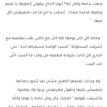
وبقت بدلعه وقال إيه؟ أبويا الحاج بيقولي إتجوزها يا تميم
وخليها قاعده معانا.. إسكت يا حج ما إنت متعرفش اللِ
فيها. "
" وماما اللِ كان يومها كله كان مع خالتي بقت بتقضيه مع
أشرقت البسكوته " الست الوالدة مسمياها كده"، حتي
النادي اللِ كانت بتروحه قطعته من وقت ما الست أشّ
جَت البيت. "
" ولا وبدأت تعلمها الطبخ عشان لما تتجوز حماتها
متعيبش عليها وتقول معرفوش يربوا ولا يعلموا،
وأشرقت تقولها " كلامك عال وكل حاجه يا فوفا والله