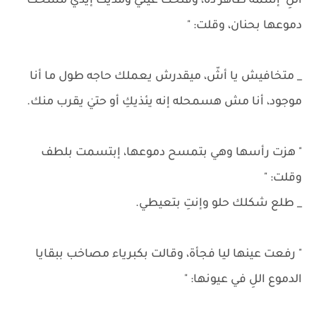
اللِ إسمه طاهر ده، وفتحت عيني ومديت إيدي مسحت
دموعها بحنان، وقلت: "
_ متخافيش يا أشّ، ميقدرش يعملك حاجه طول ما أنا
موجود، أنا مش هسمحله إنه يئذيكِ أو حتيٰ يقرب منك.
" هزت رأسها وهي بتمسح دموعها، إبتسمت بلطف
وقلت: "
_ طلع شكلك حلو وإنتِ بتعيطي.
" رفعت عينها ليا فجأة، وقالت بكبرياء مصاخب ببقايا
الدموع اللِ في عيونها: "