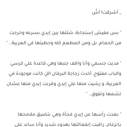
_ أشرقت! أشّ
" بس مفيش إستجابة، شلتها بين إيدي بسرعه وخرجت
من الحمام، بل ومن المطعم كله وحطيتها في العربية.. "
" مديت جسمي وأنا واقف جنبها وهي قاعدة علي كرسي
والباب مفتوح، أخدت زجاجة البرفان اللِ كانت موجودة في
العربية، و رشيت منها علي إيدي وقربت إيدي منها عشان
تشمها وتفوق.. "
" بعدت رأسها عن إيدي فجأة وهي بتضيق ملامحها
بإنزعاج، راقبت إنفعالتها بهدوء شديد وأنا ساند علي