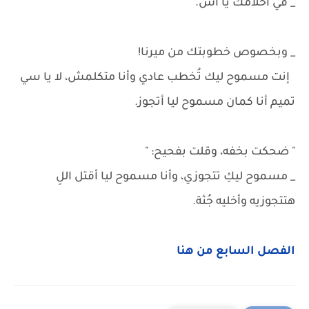
_ في أحلامك يا أشّ.
_ وبخصوص خطوبتك من ميرنا!
إنت مسموح ليك تُخطب عادي وأنا متكلمش، لا يا سي
تميم أنا كمان مسموح ليا أتجوز.
" ضحكت بخفه، وقلت بفحيح: "
_ مسموح ليكِ تتجوزي، وأنا مسموح ليا أقتل اللِ
هتتجوزيه وأخليه جُثة.
الفصل السابع من هنا