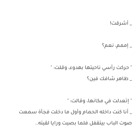
"
_ أشرقت!
_ إممم، نعم؟
" حركت رأسي ناحيتها بهدوء، وقلت: "
_ طاهر شافك فين؟
" إتعدلت في مكانها، وقالت: "
_ أنا كنت داخله الحمام وأول ما دخلت فجأة سمعت
صوت الباب بيتقفل فلما بصيت ورايا لقيته..