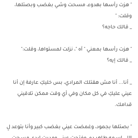
" هزت رأسها بهدوء، مسحت وشي بغضب وبصتلها،
وقلت: "
_ قالك حاجه؟
" هزت رأسها بمعني " آه "، نزلت لمستواها، وقلت:"
_ قالك إيه؟
_ أنا... أنا مش هقتلك المرادي، بس خليكِ عارفة إن أنا
عيني عليكِ في كل مكان وفي أي وقت ممكن تلاقيني
قدامك.
" بصتلها بجمود، وغمضت عيني بغضب كبير وأنا بتوعد لِ