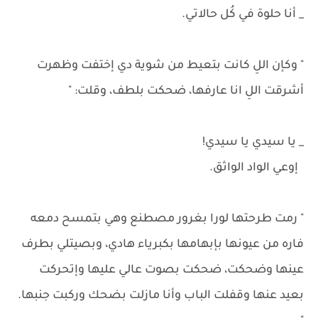
_ أنا حلوة في كُل حالاتي.
" وكإن اللِ كانت بتعيط من شوية دي إختفت وظهرت
أشرقت اللِ انا عارفها، ضحكت بلطف، وقلت: "
_ يا سيدي يا سيدي!
إوعي الواد الواثق.
" رمت طرحتها لورا بغرور مصطنع وهي بتمسح دمعه
فاره من عيونها بإبهامها بكبرياء هادي، وبصيتلي بطرف
عينها وضحكت، ضحكت بصوت عالي عليها وإتحركت
بعيد عنها وقفلت الباب وأنا مازلت بضحك وركبت جنبها.