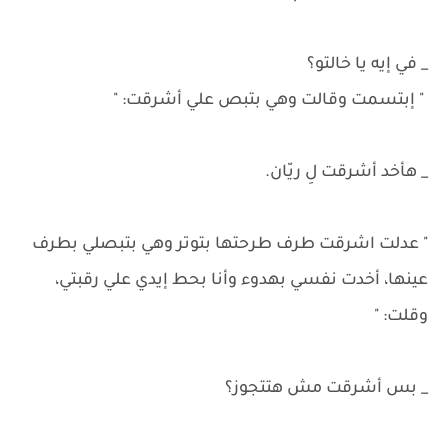
_ في إيه يا خالتو؟
" إبتسمت وقالت وهي بتبص علي أشرقت: "
_ هأخد أشرقت لِ ريّان.
" عدلت اشرقت طرف طرحتها بتوتر وهي بتبصلي بطرف
عينها، أخدت نفسي بهدوء وأنا بحط إيدي علي رقبتي،
وقلت: "
_ بس أشرقت مش هتتجوز؟