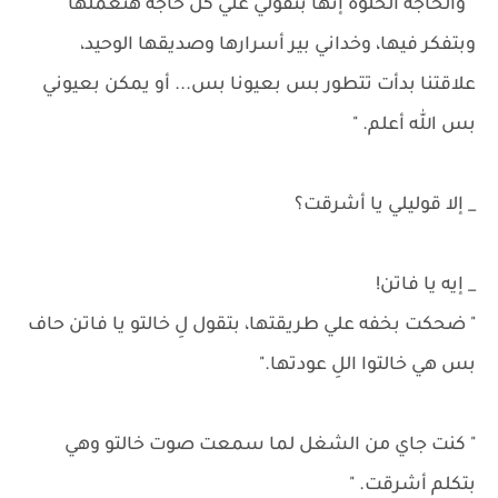
" والحاجة الحلوة إنها بتقولي علي كل حاجه هتعملها
وبتفكر فيها، وخداني بير أسرارها وصديقها الوحيد،
علاقتنا بدأت تتطور بس بعيونا بس... أو يمكن بعيوني
بس الله أعلم. "
_ إلا قوليلي يا أشرقت؟
_ إيه يا فاتن!
" ضحكت بخفه علي طريقتها، بتقول لِ خالتو يا فاتن حاف
بس هي خالتوا اللِ عودتها."
" كنت جاي من الشغل لما سمعت صوت خالتو وهي
بتكلم أشرقت. "