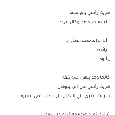
هزيت رأسي بموافقة،
إبتسم بمرواغة، وقال ببرود :
_ أنا الرائد تميم العدّوي.
_ رائد؟؟
_ أيوة!
قالها وهو بيهز رأسه بثقه
هزيت رأسي علي آثره بتوهان
ووزعت نظري علي المكان اللِ قصاد عيني بشرود.
ترشق تميم صوابعه قدام عيني، وقال: