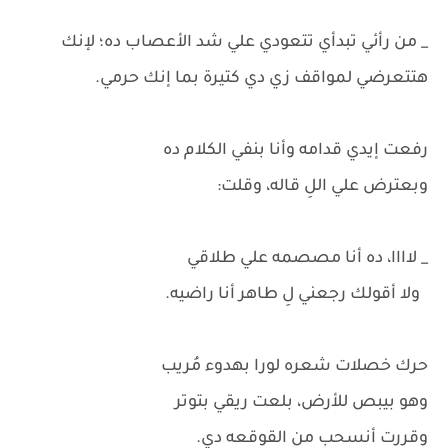
_ من رأئي تبدأي تتعودي علي شد الأعصاب ده؛ لإنك
هتتعرضي لمواقف زي دي كتيرة بما إنك حرمي.
رفعت إيدي قدامه وأنا بنفي الكلام ده
وبعترض علي اللِ قاله، وقلت:
_ لاااا، ده أنا مصصمه علي طلاقي
ولا أقولك رجعني لِ طاهر أنا راضيه.
حرك خصلات شعره لورا بهدوء مُريب
وهو بيبص للأرض، بلعت ريقي بتوتر
وقررت أنسحب من القوقعه دي.