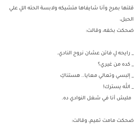
قلتها بمرح وأنا شايفاها متشيكه ولابسة الحته اللِ علي
الحبل،
ضحكت بخفه، وقالت:
_ رايحه لِ فاتن عشان نروح النادي.
_ كده من غيري؟
_ إلبسي وتعالي معايا.. هستناكِ
_ الله يسترك!
مليش أنا في شغل النوادي ده.
ضحكت مامت تميم، وقالت: