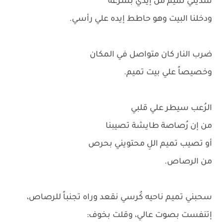
شديني تميم من إيدي بسرعه
ودخلنا البيت وهو حاطط إيده علي رأسي.
ضرب النار كان متواصل في المكان
وخصيصاً علي بيت تميم.
الرُعب سيطر علي قلبي
من إن رُصاصة طايشة تصيبنا
أو تصيب تميم اللِ محتويني بحرص
من الرصاص.
سحبني تميم ناحيه كُرسي نقعد وراه تجنباً للرصاص،
إتنفست بصوت عالي، وقلت بخوف: