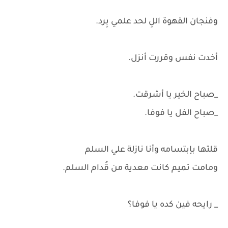
وفنجان القهوة اللِ لحد علمي بِرد.
أخدت نفس وقررت أنزل.
_صباح الخير يا أشرقت.
_صباح الفل يا فوفا.
قلتها بإبتسامه وأنا نازلة علي السلم
ومامت تميم كانت معدية من قُدام السلم.
_ رايحه فين كده يا فوفا؟