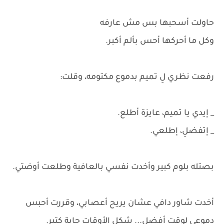
حاولت أسحبها بس مش عارفه
وكل ما أحركها أحس بألم أكبر.
رفعت نظري لِ تميم بدموع مكتومه، وقلت:
_ إيدي يا تميم، عايزة أطلع.
_ إتفضلِ، إطلعي.
بصتله بلوم كبير وأخدت نفسي بالعافية وطلعت أوضتي.
أخدت شاور دافي عشان يريح أعصابي، وقررت أحبس
دموعي لوقت أفضل... شكل الأوقات جاية كتير.