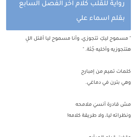
رواية للقلب كلام اخر الفصل السابع
بقلم اسماء علي
" مسموح ليكِ تتجوزي، وأنا مسموح ليا أقتل اللِ
هتتجوزيه وأخليه جُثة. "
كلمات تميم من إمبارح
وهي بترن في دماغي.
مش قادرة أنسيٰ ملامحه
ونظراته ليا، ولا طريقة كلامه!