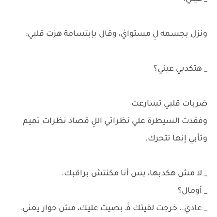
ونزل بجسمه لِ مستوايٰ، وقال بإبتسامة هزت قلبي:
_ هتكدبي عيني؟
ضربات قلبي تسارعت
وفقدت السيطرة علي نظراتي اللِ قصاد نظرات تميم
وتأبيٰ إنها تتحرك.
_ لا مش هكدبها، بس أنا مكنتش براقبك.
_ أومال؟
_ عادي.. خرجت لقيتك فَـ بصيت عليك، مش حوار يعني.