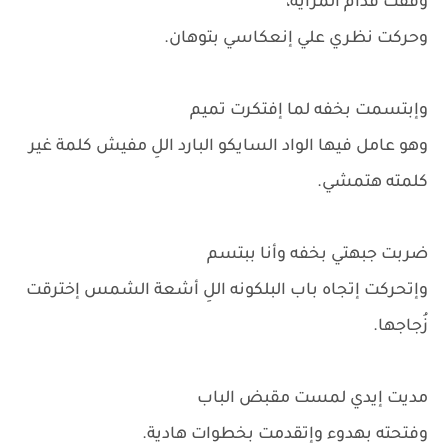
وقفت قدام المرآيه،
وحركت نظري علي إنعكاسي بتوهان.
وإبتسمت بخفه لما إفتكرت تميم
وهو عامل فيها الواد السايكو البارد اللِ مفيش كلمة غير
كلمته هتمشي.
ضربت جبهتي بخفه وأنا ببتسم
وإتحركت إتجاه باب البلكونه اللِ أشعة الشمس إخترقت
زُجاجها.
مديت إيدي لمست مقبض الباب
وفتحته بهدوء وإتقدمت بخطوات هادية.