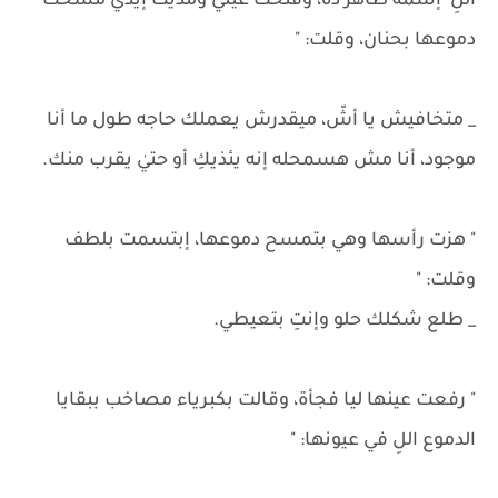
اللِ إسمه طاهر ده، وفتحت عيني ومديت إيدي مسحت
دموعها بحنان، وقلت: "
_ متخافيش يا أشّ، ميقدرش يعملك حاجه طول ما أنا
موجود، أنا مش هسمحله إنه يئذيكِ أو حتيٰ يقرب منك.
" هزت رأسها وهي بتمسح دموعها، إبتسمت بلطف
وقلت: "
_ طلع شكلك حلو وإنتِ بتعيطي.
" رفعت عينها ليا فجأة، وقالت بكبرياء مصاخب ببقايا
الدموع اللِ في عيونها: "