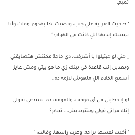
تميم.
" صفيت العربية علي جنب، وبصيت لها بهدوء، وقلت وأنا
بمسك إيديها اللِ كانت في الهواء: "
_ حتي لو جبتيلوا يا أشرقت، دي حاجة مكنتش هتضايقني
وبعدين إنتِ قاعدة في بيتك زي ما هو بيتي ومش عايز
أسمع الكلام اللِ ملهوش لازمه ده..
لو إتحطيتي في أي موقف، والموقف ده يستدعي تقولي
إنك مراتي قولي ومتتردديش... تمام؟
" أخدت نفسها براحه، وهزت راسها، وقالت: "