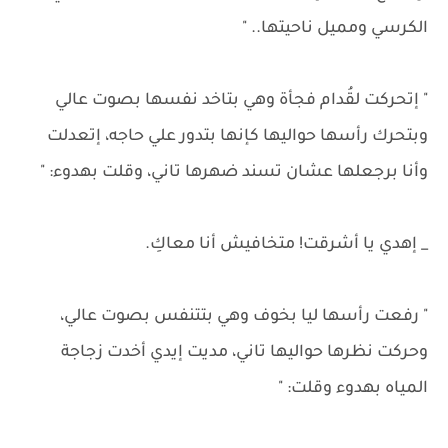
الكرسي ومميل ناحيتها.. "
" إتحركت لقُدام فجأة وهي بتاخد نفسها بصوت عالي
وبتحرك رأسها حواليها كإنها بتدور علي حاجه، إتعدلت
وأنا برجعلها عشان تسند ضهرها تاني، وقلت بهدوء: "
_ إهدي يا أشرقت! متخافيش أنا معاكِ.
" رفعت رأسها ليا بخوف وهي بتتنفس بصوت عالي،
وحركت نظرها حواليها تاني، مديت إيدي أخدت زجاجة
المياه بهدوء وقلت: "