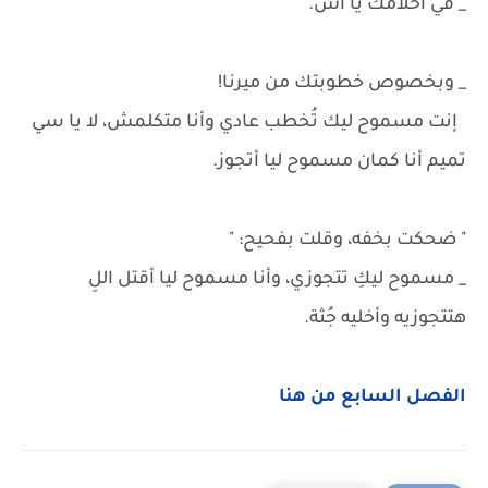
_ في أحلامك يا أشّ.
_ وبخصوص خطوبتك من ميرنا!
إنت مسموح ليك تُخطب عادي وأنا متكلمش، لا يا سي
تميم أنا كمان مسموح ليا أتجوز.
" ضحكت بخفه، وقلت بفحيح: "
_ مسموح ليكِ تتجوزي، وأنا مسموح ليا أقتل اللِ
هتتجوزيه وأخليه جُثة.
الفصل السابع من هنا