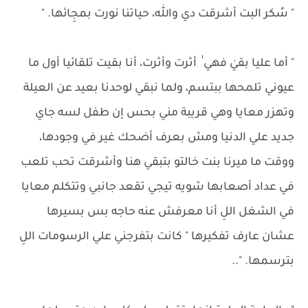
" سُكر البت أشرقت دي والله، حياتنا نورت بمجِائها. "
" أما عليا بقيٰ فهي ٰ أثرت وأثرت، أنا بقيت تلقائيا أول ما
عيوني تلمحها ببتسم، ولما نبقي لوحدنا بعيد عن العيلة
وتهزر معايا وهي قريبة مني بحس إن طفل لسه جاي
جديد علي الدنيا ومش بعرف أضحك غير في وجودها،
ووقت ما ميرنا بنت خالتو بتبقي هنا وأشرقت تحب تلعب
في عداد أصعابها شويه تيجي تقعد جانبي وتتكلم معايا
في الشغل اللِ أنا معرفش عنه حاجه بس بسيرها
عشان عارف تفكيرها " كانت بتفرجني علي الرسومات اللِ
بترسمها. "..