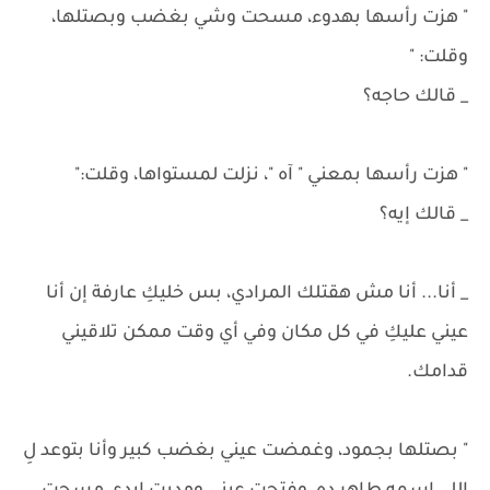
" هزت رأسها بهدوء، مسحت وشي بغضب وبصتلها،
وقلت: "
_ قالك حاجه؟
" هزت رأسها بمعني " آه "، نزلت لمستواها، وقلت:"
_ قالك إيه؟
_ أنا... أنا مش هقتلك المرادي، بس خليكِ عارفة إن أنا
عيني عليكِ في كل مكان وفي أي وقت ممكن تلاقيني
قدامك.
" بصتلها بجمود، وغمضت عيني بغضب كبير وأنا بتوعد لِ