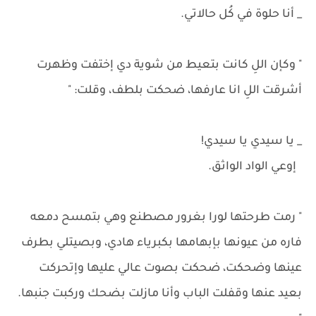
_ أنا حلوة في كُل حالاتي.
" وكإن اللِ كانت بتعيط من شوية دي إختفت وظهرت
أشرقت اللِ انا عارفها، ضحكت بلطف، وقلت: "
_ يا سيدي يا سيدي!
إوعي الواد الواثق.
" رمت طرحتها لورا بغرور مصطنع وهي بتمسح دمعه
فاره من عيونها بإبهامها بكبرياء هادي، وبصيتلي بطرف
عينها وضحكت، ضحكت بصوت عالي عليها وإتحركت
بعيد عنها وقفلت الباب وأنا مازلت بضحك وركبت جنبها.