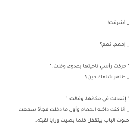
"
_ أشرقت!
_ إممم، نعم؟
" حركت رأسي ناحيتها بهدوء، وقلت: "
_ طاهر شافك فين؟
" إتعدلت في مكانها، وقالت: "
_ أنا كنت داخله الحمام وأول ما دخلت فجأة سمعت
صوت الباب بيتقفل فلما بصيت ورايا لقيته..