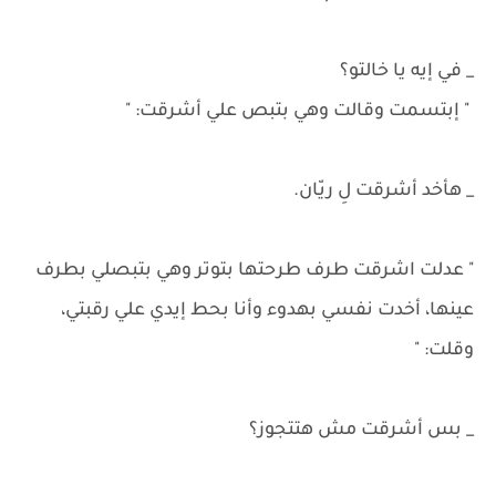
_ في إيه يا خالتو؟
" إبتسمت وقالت وهي بتبص علي أشرقت: "
_ هأخد أشرقت لِ ريّان.
" عدلت اشرقت طرف طرحتها بتوتر وهي بتبصلي بطرف
عينها، أخدت نفسي بهدوء وأنا بحط إيدي علي رقبتي،
وقلت: "
_ بس أشرقت مش هتتجوز؟