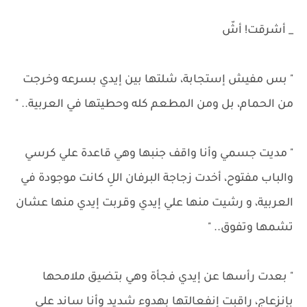
_ أشرقت! أشّ
" بس مفيش إستجابة، شلتها بين إيدي بسرعه وخرجت
من الحمام، بل ومن المطعم كله وحطيتها في العربية.. "
" مديت جسمي وأنا واقف جنبها وهي قاعدة علي كرسي
والباب مفتوح، أخدت زجاجة البرفان اللِ كانت موجودة في
العربية، و رشيت منها علي إيدي وقربت إيدي منها عشان
تشمها وتفوق.. "
" بعدت رأسها عن إيدي فجأة وهي بتضيق ملامحها
بإنزعاج، راقبت إنفعالتها بهدوء شديد وأنا ساند علي