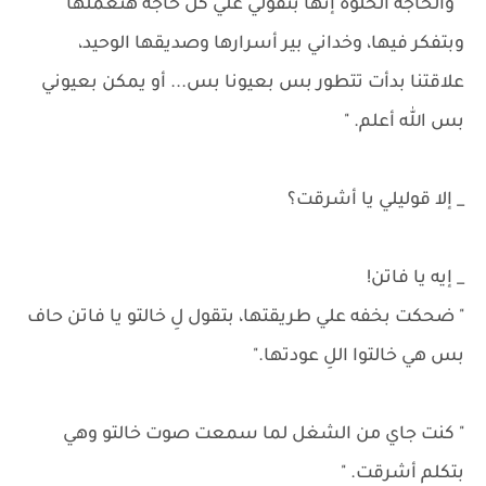
" والحاجة الحلوة إنها بتقولي علي كل حاجه هتعملها
وبتفكر فيها، وخداني بير أسرارها وصديقها الوحيد،
علاقتنا بدأت تتطور بس بعيونا بس... أو يمكن بعيوني
بس الله أعلم. "
_ إلا قوليلي يا أشرقت؟
_ إيه يا فاتن!
" ضحكت بخفه علي طريقتها، بتقول لِ خالتو يا فاتن حاف
بس هي خالتوا اللِ عودتها."
" كنت جاي من الشغل لما سمعت صوت خالتو وهي
بتكلم أشرقت. "