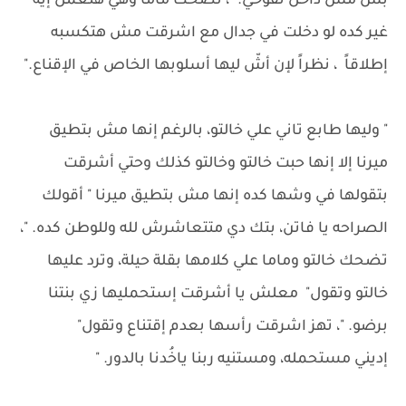
بس مش داخل نفوخي. "، تضحك ماما وهي هتعمل إيه
غير كده لو دخلت في جدال مع اشرقت مش هتكسبه
إطلاقاً ، نظراً لإن أشّ ليها أسلوبها الخاص في الإقناع."
" وليها طابع تاني علي خالتو، بالرغم إنها مش بتطيق
ميرنا إلا إنها حبت خالتو وخالتو كذلك وحتي أشرقت
بتقولها في وشها كده إنها مش بتطيق ميرنا " أقولك
الصراحه يا فاتن، بتك دي متتعاشرش لله وللوطن كده. "،
تضحك خالتو وماما علي كلامها بقلة حيلة، وترد عليها
خالتو وتقول" معلش يا أشرقت إستحمليها زي بنتنا
برضو. "، تهز اشرقت رأسها بعدم إقتناع وتقول"
إديني مستحمله، ومستنيه ربنا ياخُدنا بالدور. "