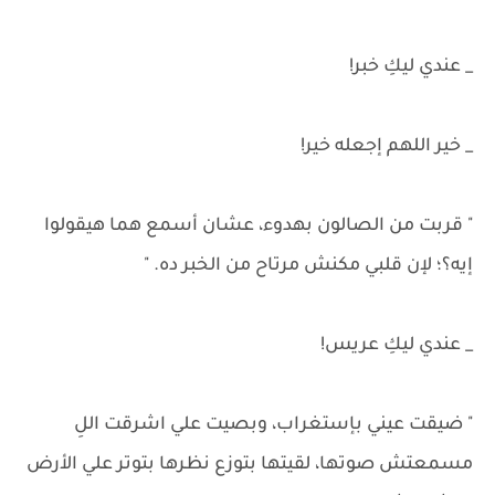
_ عندي ليكِ خبر!
_ خير اللهم إجعله خير!
" قربت من الصالون بهدوء، عشان أسمع هما هيقولوا
إيه؟؛ لإن قلبي مكنش مرتاح من الخبر ده. "
_ عندي ليكِ عريس!
" ضيقت عيني بإستغراب، وبصيت علي اشرقت اللِ
مسمعتش صوتها، لقيتها بتوزع نظرها بتوتر علي الأرض