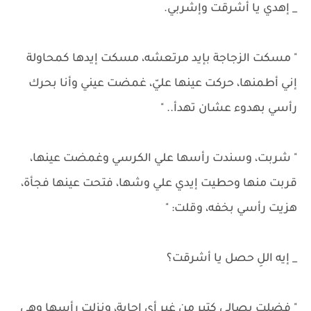
_ إهدي يا أشرقت وإشربي.
" مسكت الزجاجة بإيد مرتعشه، مسكت إيدها كمحاولة
إني أطمنها، حركت عينها عليّ، غمضت عيني وأنا بحرك
رأسي بهدوء عشان تهدأ.. "
" شربت، وسندت رأسها علي الكرسي وغمضت عينها،
قربت منها وحطيت إيدي علي وشها، فتحت عينها فجأة،
هزيت رأسي بخفه، وقلت: "
_ إيه اللِ حصل يا أشرقت؟
" فضلت بصالي كتير من غير أي إجابة، ونزلت رأسها وهي