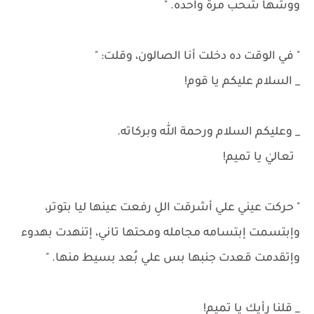
ووشها شحب مرة واحده. "
" في الوقت ده دخلت أنا الصالون، وقلت: "
_ السلام عليكم يا قوم!
_ وعليكم السلام ورحمة الله وبركاته.
تعاليٰ يا تميم!
" حركت عيني علي أشرقت اللِ رفعت عينها ليا بتوتر،
وإبتسمت إبتسامه مجامله ومحتها تاني، إتنهدت بهدوء
وإتقدمت قعدت جنبها بس علي بُعد بسيط منها. "
_ قلنا رأيك يا تميم!