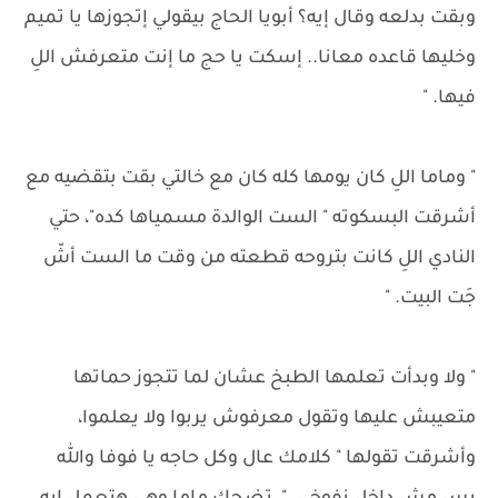
وبقت بدلعه وقال إيه؟ أبويا الحاج بيقولي إتجوزها يا تميم
وخليها قاعده معانا.. إسكت يا حج ما إنت متعرفش اللِ
فيها. "
" وماما اللِ كان يومها كله كان مع خالتي بقت بتقضيه مع
أشرقت البسكوته " الست الوالدة مسمياها كده"، حتي
النادي اللِ كانت بتروحه قطعته من وقت ما الست أشّ
جَت البيت. "
" ولا وبدأت تعلمها الطبخ عشان لما تتجوز حماتها
متعيبش عليها وتقول معرفوش يربوا ولا يعلموا،
وأشرقت تقولها " كلامك عال وكل حاجه يا فوفا والله