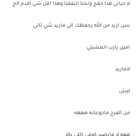
لا حياتي هذا حقج ونحنا اتنفقنا وهذا اقل شي اقدم الج
بس اريد من الله يحفظك الي ماريد شي ثاني
امين يارب اتعشيتي
لاماريد
ليش
من الفرح ماجوعانه هههه
ههه لا مايصير كومي اكلي يالا