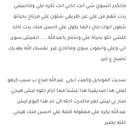
ماتكدر اتسوي شي انت اناني انت تكره علي وماحبيتني
ردت نتقم من علي عن طريقي شلون علي مرتاح بحياتو
شلون ابوك جان دائما يكول علي احسن منك ردت تاخذ
كلشي حلو بحياة علي وتحلم ياعبدالله......انعيش سوى
اني وعلي وانموت سوى وماتاذي غير نفسك الله يهديك
تصبح ع خير
سديت الموبايل وكمت ابجي عبدالله ضاع ب سبب كرهو
لعلي هذا صديقينا هذا عشنا معا ايام حلوه ليش هيجي
صار بي ليش لغز ماكدرت احله الى حد هذا اليوم ليش
عبدالله يكره علي معقوله كلمة علي احسن منك هيجي
خلته يصير