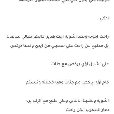
كوليها علي يكول خلي تجي تسحب سلوى طوختها
اوكي
راحت امونه وبعد اشويه اجت هدير كالتها تعالي ساعدنا
بل مطبخ من راحت علي سحبني من ايدي وكمنا نركص
علي اشر ل لؤي يركص مع جنات
كام لؤي يركص مع جنات وهيا خجلانه وتبستم
اشويه وطفينا الاغاني وعلي طلع مع الزلم بره
صار المغرب الكل راحت