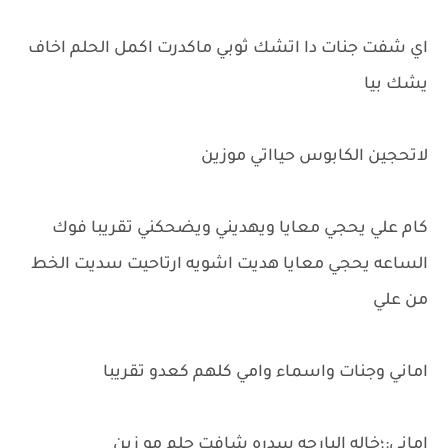
اي شفت جنات دا اتشك ثوبي ماكدرت اكمل الحلم اخاف
يشك بيا
لاتحجين الكابوس حيااتي موزين
كام علي يحجي معايا ويهديني ويضحكني تقريبا فوك
الساعه يحجي معايا هديت اشويه ارتاحيت سديت الخط
من علي
اماني وجنات واسماء وامي كلهم كعدو تقريبا
اماني:؛خاله البارحه سدره شافت حلم مو زين