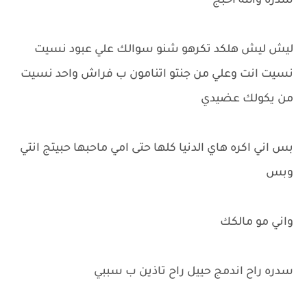
سدره والله احبج
ليش ليش هلكد تكرهو شنو سوالك علي عبود نسيت
نسيت انت وعلي من جنتو اتنامون ب فراش واحد نسيت
من يكولك عضيدي
بس اني اكره هاي الدنيا كلها حتى امي ماحبها حبيتج انتي
وبس
واني مو مالكك
سدره راح اندمج حييل راح تاذين ب سببي