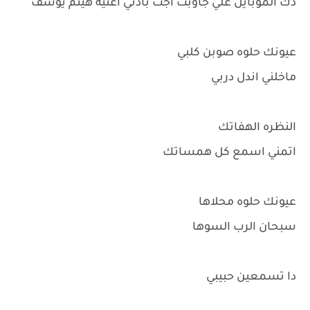
دك الموبايل علي جاوبت اجت باذني اغنيه هيثم يوسف
عيونك حلوه صوبن كلبي
ماخلني اندل دربي
النظره الهفاتك
اتمني اسمع كل همساتك
عيونك حلوه محلاها
سبحان الرب السوها
دا تسمعين حبيبي