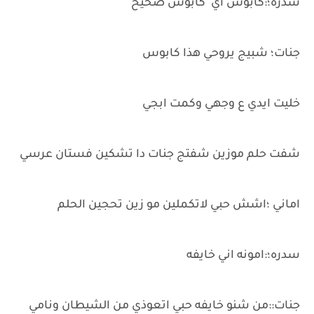
سدره؛:كابوس اي كابوس صحيح
جنات؛ شبيج يروحي هذا كابوس
خليت ايدي ع وجهي وكمت ابجي
شفت حلم موزين شفتج جنات دا تشكين فستان عرسي
اماني ؛اشش حبي لاتكملين مو زين تحجين الحلم
سدره؛:امونه اني خايفه
جنات::من شنو خايفه حبي اتعوذي من الشيطان ونامي