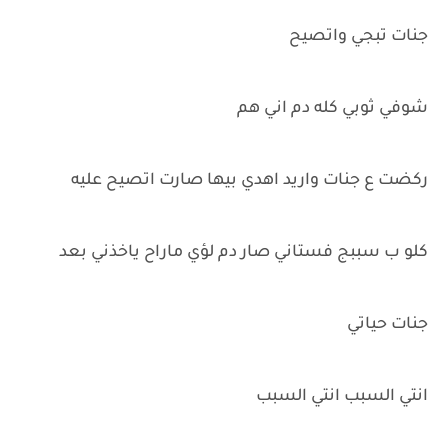
جنات تبجي واتصيح
شوفي ثوبي كله دم اني هم
ركضت ع جنات واريد اهدي بيها صارت اتصيح عليه
كلو ب سببج فستاني صار دم لؤي ماراح ياخذني بعد
جنات حياتي
انتي السبب انتي السبب