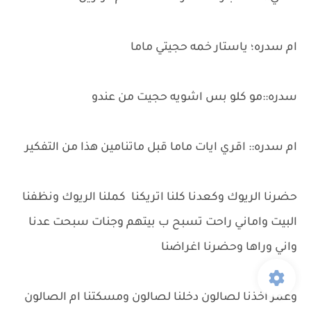
ام سدره؛ ياستار خمه حجيتي ماما
سدره::مو كلو بس اشويه حجيت من عندو
ام سدره:: اقري ايات ماما قبل ماتنامين هذا من التفكير
حضرنا الريوك وكعدنا كلنا اتريكنا كملنا الريوك ونظفنا
البيت واماني راحت تسبح ب بيتهم وجنات سبحت عدنا
واني وراها وحضرنا اغراضنا
وعمر اخذنا لصالون دخلنا لصالون ومسكتنا ام الصالون