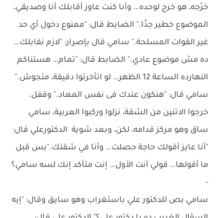
خرّجه، هو خرج لوحده… وأنا كنت عاوز أقابلك أنا وصديقي،
الموضوع خطير جدًا." الضابط قال: "ممنوع دخول أي حد
غير القوات المسلحة." سامي قال بإصرار: "لازم نقابلك…
ده مش موضوع عادي." الضابط قال: "تمام… هستناكم
النهارده الساعة 12 الظهر… لو اتأخرتوا دقيقة، متجوش."
سامي قال: "هنكون عندك فى نفس المعاد." وقفل.
خرجوا الاتنين من الشقة، نزلوا وركبوا العربية، سامي
ساق وهو مركز قدامه، لكن، وبعد شوية الدكتورعلي قال:
"أنا عايز أقولك حاجة حصلت… وأنا في شقتك."بس قبل
ما أقولها… قولي أنت الأول… إنت متأكد إنك لسه سامي؟
-
سامي بص للدكتور علي باستغراب وهو سايق وقال: "إيه