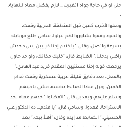
حتى لو في حاجة جواه اتغيرت… لازم يفضل معاه للنهاية.
-
وصلوا لأقرب كمين قبل المنطقة، العربية وقفت،
والجنود وقفوا يشاوروا لهم ينزلوا، سامي طلع موبايله
بسرعة واتصل، وقال: "يا فندم إحنا قريبين بس محدش
راضي يدخلنا." الضابط قال: "خليك مكانك، ولو حد حاول
يرجعك قوله إحنا مستنيين المقدم فريد عبد الهادي."
بالفعل، بعد دقايق قليلة، عربية عسكرية وقفت قدام
الكمين، ونزل منها الضابط بنفسه، مشي ناحيتهم،
وسلم عليهم، وبعدين قال: "اتفضلوا." خدهم معاه لحد
الاستراحة، قعدوا، وسامي قال: "يا فندم… ده الدكتور علي
الحسيني." الضابط مد إيده وقال: "أهلاً بيك." بعد