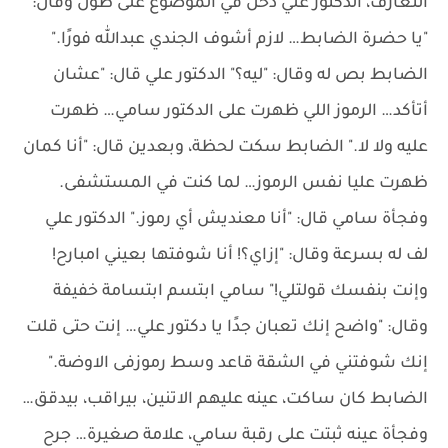
التعارف، الدكتور علي دخل في الموضوع على طول وقال:
"يا حضرة الضابط… لازم أشوف الجندي عبدالله فورًا."
الضابط بص له وقال: "ليه؟" الدكتور علي قال: "عشان
أتأكد… الرموز اللي ظهرت على الدكتور سامي… ظهرت
عليه ولا لا." الضابط سكت لحظة، وبعدين قال: "أنا كمان
ظهرت عليا نفس الرموز… لما كنت في المستشفى.
وفجأة سامي قال: "أنا معنديش أي رموز." الدكتور علي
لف له بسرعة وقال: "إزاي؟! أنا شوفتها بعيني امبارح!
وإنت بنفسك قولتلي!" سامي ابتسم ابتسامة خفيفة
وقال: "واضح إنك تعبان جدًا يا دكتور علي… إنت حتى قلت
إنك شوفتني في الشقة قاعد وسط رموزفى الاوضة."
الضابط كان ساكت، عينه عليهم الاتنين، بيراقب، بيدقق…
وفجأة عينه ثبتت على رقبة سامي، علامة صغيرة… جرح