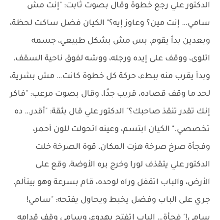
الدكتور علي رجع خطوة وقال بصوت ثابت: "إنت مش
سامي… إنت مين؟ وعاوز إيه؟" الكيان فضل ساكت لحظة،
وبعدين بدأ يقوم، بس مش بشكل طبيعي، جسمه
اتلوى، ووقف على إيده ورجله، ووشه لفوق ناحية السقف،
وبدأ يقرب منه ببطء، حركة كل خطوة كانت… مش بشرية،
لحد ما وقف قصاده، قريب جدًا، وقال بصوت مرعب: "فاكر
إنك تقدر تنقذ صاحبك؟" الدكتور علي قال بثقة: "أقدر… ده
تخصصي." الكيان ابتسم، وعينه اتحولت للون أحمر،
وفجأة صرخ صرخة هزت المكان، قوة الصرخة خلت
الدكتور علي يتقذف لورا وخرج بره الأوضة، وقع على
الأرض، والباب اتقفل وراه لوحده، قام بسرعة وهو بيتألم،
جري على الباب وفضل يخبط ويحاول يفتحه: "سامي!
سامي!" فجأة… الباب اتفتح بهدوء، وسامي وقف قدامه