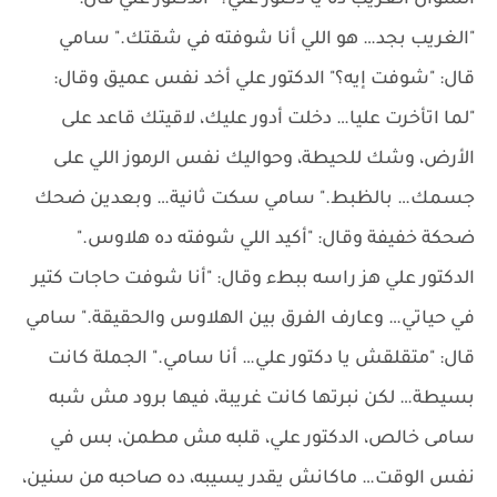
السؤال الغريب ده يا دكتور علي؟" الدكتور علي قال:
"الغريب بجد… هو اللي أنا شوفته في شقتك." سامي
قال: "شوفت إيه؟" الدكتور علي أخد نفس عميق وقال:
"لما اتأخرت عليا… دخلت أدور عليك، لاقيتك قاعد على
الأرض، وشك للحيطة، وحواليك نفس الرموز اللي على
جسمك… بالظبط." سامي سكت ثانية… وبعدين ضحك
ضحكة خفيفة وقال: "أكيد اللي شوفته ده هلاوس."
الدكتور علي هز راسه ببطء وقال: "أنا شوفت حاجات كتير
في حياتي… وعارف الفرق بين الهلاوس والحقيقة." سامي
قال: "متقلقش يا دكتور علي… أنا سامي." الجملة كانت
بسيطة… لكن نبرتها كانت غريبة، فيها برود مش شبه
سامى خالص، الدكتور علي، قلبه مش مطمن، بس في
نفس الوقت… ماكانش يقدر يسيبه، ده صاحبه من سنين،