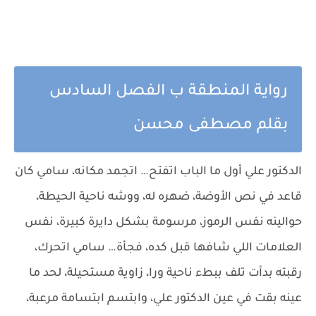
رواية المنطقة ب الفصل السادس
بقلم مصطفى محسن
الدكتور علي أول ما الباب اتفتح… اتجمد مكانه، سامي كان
قاعد في نص الأوضة، ضهره له، ووشه ناحية الحيطة،
حوالينه نفس الرموز، مرسومة بشكل دايرة كبيرة، نفس
العلامات اللي شافها قبل كده، فجأة… سامي اتحرك،
رقبته بدأت تلف ببطء ناحية ورا، زاوية مستحيلة، لحد ما
عينه بقت في عين الدكتور علي، وابتسم ابتسامة مرعبة،