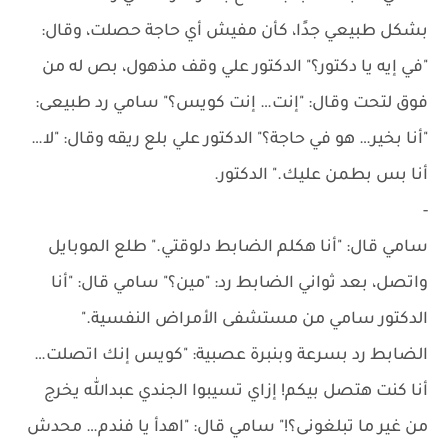
بشكل طبيعي جدًا، كأن مفيش أي حاجة حصلت، وقال:
"في إيه يا دكتور؟" الدكتور علي وقف مذهول، بص له من
فوق لتحت وقال: "إنت… إنت كويس؟" سامي رد طبيعى:
"أنا بخير… هو في حاجة؟" الدكتور علي بلع ريقه وقال: "لا…
أنا بس بطمن عليك." الدكتور.
-
سامي قال: "أنا هكلم الضابط دلوقتي." طلع الموبايل
واتصل، بعد ثواني الضابط رد: "مين؟" سامي قال: "أنا
الدكتور سامي من مستشفى الأمراض النفسية."
الضابط رد بسرعة وبنبرة عصبية: "كويس إنك اتصلت…
أنا كنت هتصل بيكم! إزاي تسيبوا الجندي عبدالله يخرج
من غير ما تبلغونى؟!" سامي قال: "اهدأ يا فندم… محدش