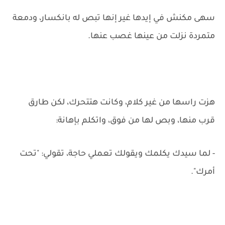
سهى مكنش في إيدها غير إنها تبص له بانكسار، ودمعة
متمردة نزلت من عينها غصب عنها.
هزت راسها من غير كلام، وكانت هتتحرك، لكن طارق
قرب منها، وبص لها من فوق، واتكلم بإهانة:
- لما سيدك يكلمك ويقولك تعملي حاجة، تقولي: "تحت
أمرك".