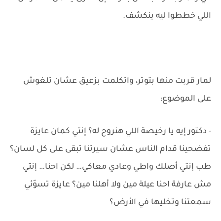
اللي خططوا ليه ينكشف.
لمار قربت منها بتوتر، واتكلمت بزعيق عشان تلغوش
على الموضوع:
- دكتور إيه يا رخيصة اللي هنروح له؟ إنتي كمان عايزة
تفضحينا قدام الناس عشان سيرتنا تبقى على كل لسان؟
طب إنتي أصلك واطي وعادي معاكي… لكن احنا… إنتي
مش عارفة احنا عيلة مين ولا أهلنا مين؟ عايزة تسوّئي
سمعتنا وتخليها في الأرض؟