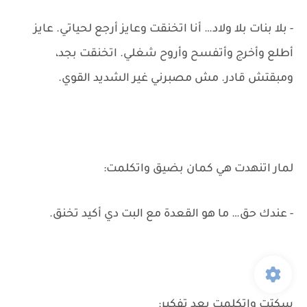
- بلا بنات بلا ولاد… أنا اتخنقت وعايز أرجع لحياتي. عايز
أطلع وأخرج وأتفسح وأروح شغلي. اتخنقت بجد،
ومبقتش قادر. مش مصبرني غير الشديد القوي.
لمار اتنهدت هي كمان بضيق واتكلمت:
- عندك حق… ما هو القعدة مع البت دي أكيد تخنق.
سكتت واتكلمت بعد تفكير: