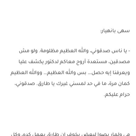
سهى بانهيار:
- يا ناس صدقوني، والله العظيم مظلومة. ولو مش
مصدقين، مستعدة أروح معاكم لدكتور يكشف عليا
ويعرفنا إيه حصل… بس والله العظيم… ووالله العظيم
كمان مرة، ما في حد لمسني غيرك يا طارق. صدقوني،
حرام عليكم.
مي ولمار بصوا لبعض بخوف إن طارق يعمل كده، وكل