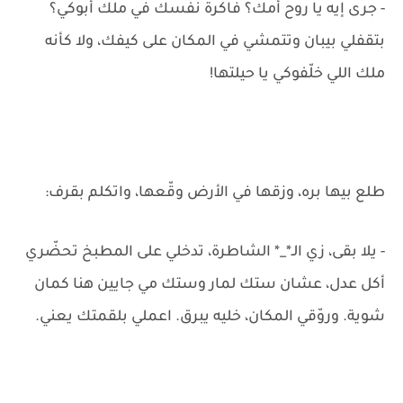
- جرى إيه يا روح أمك؟ فاكرة نفسك في ملك أبوكي؟
بتقفلي بيبان وتتمشي في المكان على كيفك، ولا كأنه
ملك اللي خلّفوكي يا حيلتها!
طلع بيها بره، وزقها في الأرض وقّعها، واتكلم بقرف:
- يلا بقى، زي الـ*_* الشاطرة، تدخلي على المطبخ تحضّري
أكل عدل، عشان ستك لمار وستك مي جايين هنا كمان
شوية. وروّقي المكان، خليه يبرق. اعملي بلقمتك يعني.