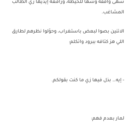
سهى واقفة وشها للحيطة، ورافعة إيديها زي الطالب
المشاغب.
الاتنين بصوا لبعض باستغراب، وحوّلوا نظرهم لطارق
اللي هز كتافه ببرود واتكلم:
- إيه… بذل فيها زي ما كنت بقولكم.
لمار بعدم فهم: