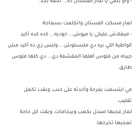
- واو بصي يا لمار الفستان ده... تحفة بجد.
لمار مسكت الفستان واتكلمت بسماجة:
- ميغلاش عليكي يا ميوش... خوديه... كده كده أكيد
الواطية اللي بره دي ملبستوش... ولبس زي ده أكيد مش
جيباه من فلوس أهلها المقشفة دي... دي كلها فلوس
طارق.
مي ابتسمت بفرحة وأخدته على جنب، وبقت تكمل
تقليب.
لمار عجبها صندل بكعب وبيجامات، وبقت كل حاجة
تعجبها تخرجها.