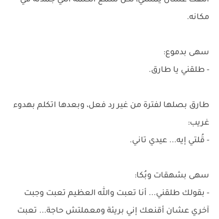
التفت عشان يمشي، لكن سمع الكلمة اللي جمّدته في
مكانه.
سهى بدموع:
- طلقني يا طارق.
طارق بصلها لفترة من غير رد فعل، وبعدها اتكلم بهدوء
غريب:
- قُلتي إيه... عيدي تاني.
سهى بشهقات وبُكا:
- بقولك طلقني... أنا تعبت والله العظيم تعبت وجبت
آخري عشان أقنعك إني بريئة ومعملتش حاجة... تعبت