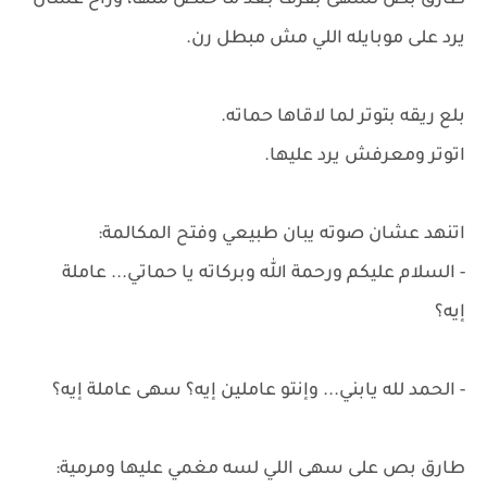
طارق بص لسهى بقرف بعد ما خلص منها، وراح عشان
يرد على موبايله اللي مش مبطل رن.
بلع ريقه بتوتر لما لاقاها حماته.
اتوتر ومعرفش يرد عليها.
اتنهد عشان صوته يبان طبيعي وفتح المكالمة:
- السلام عليكم ورحمة الله وبركاته يا حماتي... عاملة
إيه؟
- الحمد لله يابني... وإنتو عاملين إيه؟ سهى عاملة إيه؟
طارق بص على سهى اللي لسه مغمي عليها ومرمية: