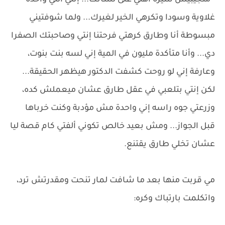
- متجيبيش سيرة أهلي على لسانك... إنتي اللي واحدة
غلاوية وسودا وتكرهي الخير لغيرك... ولما شوفتيني
مبسوطة أنا وطارق كرهتي فرحتنا إنتي وصاحبتك الصفرا
دي... وأنا متأكدة مليون في المية إني لسه بنت بنوت،
وعارفة إني لو روحت كشفت الدكتور هيظهر الحقيقة...
لكن إنتي بتلعبي في عقل طارق عشان ميعملش كده،
وزرعتي جوه راسه إني واحدة مش مؤدبة وكنت خرباها
قبل الجواز... ومش بعيد خالص تكوني ألفتي كام قصة ليا
عشان تخلي طارق يقتنع.
مي قربت منها بعد ما شافت لمار تنحت ومقدرتش ترد،
واتكلمت بارتباك وكره: