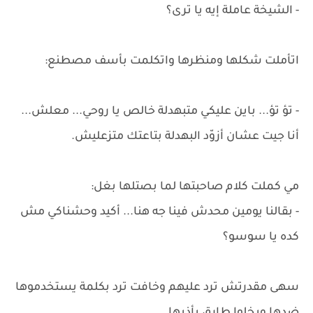
- الشيخة عاملة إيه يا ترى؟
اتأملت شكلها ومنظرها واتكلمت بأسف مصطنع:
- تؤ تؤ... باين عليكي متبهدلة خالص يا روحي... معلش...
أنا جيت عشان أزوّد البهدلة بتاعتك متزعليش.
مي كملت كلام صاحبتها لما بصتلها بغل:
- بقالنا يومين محدش فينا جه هنا... أكيد وحشناكي مش
كده يا سوسو؟
سهى مقدرتش ترد عليهم وخافت ترد بكلمة يستخدموها