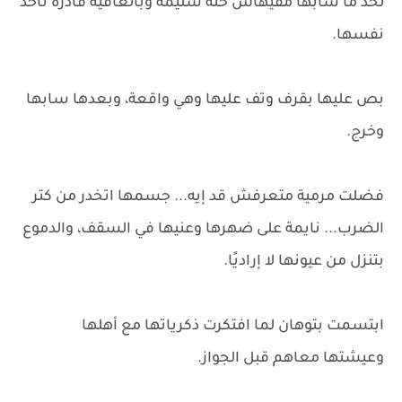
لحد ما سابها مفيهاش حتة سليمة وبالعافية قادرة تاخد
نفسها.
بص عليها بقرف وتف عليها وهي واقعة، وبعدها سابها
وخرج.
فضلت مرمية متعرفش قد إيه... جسمها اتخدر من كتر
الضرب... نايمة على ضهرها وعنيها في السقف، والدموع
بتنزل من عيونها لا إراديًا.
ابتسمت بتوهان لما افتكرت ذكرياتها مع أهلها
وعيشتها معاهم قبل الجواز.