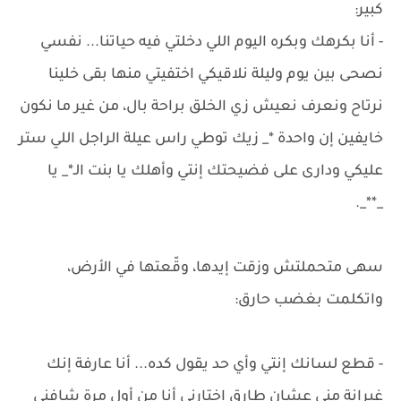
كبير:
- أنا بكرهك وبكره اليوم اللي دخلتي فيه حياتنا... نفسي
نصحى بين يوم وليلة نلاقيكي اختفيتي منها بقى خلينا
نرتاح ونعرف نعيش زي الخلق براحة بال، من غير ما نكون
خايفين إن واحدة *_ زيك توطي راس عيلة الراجل اللي ستر
عليكي ودارى على فضيحتك إنتي وأهلك يا بنت الـ*_ يا
_**_.
سهى متحملتش وزقت إيدها، وقّعتها في الأرض،
واتكلمت بغضب حارق:
- قطع لسانك إنتي وأي حد يقول كده... أنا عارفة إنك
غيرانة مني عشان طارق اختارني أنا من أول مرة شافني