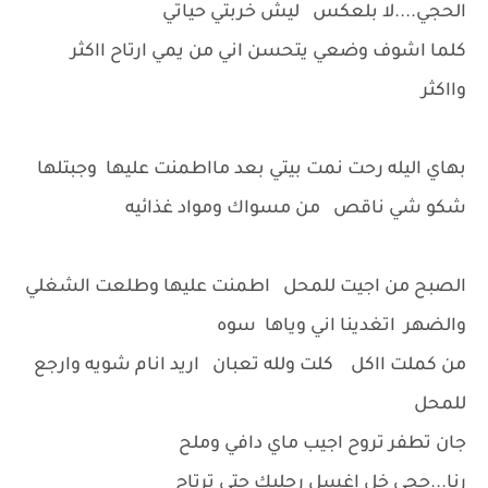
الحجي....لا بلعكس ليش خربتي حياتي
كلما اشوف وضعي يتحسن اني من يمي ارتاح ااكثر
وااكثر
بهاي اليله رحت نمت بيتي بعد مااطمنت عليها وجبتلها
شكو شي ناقص من مسواك ومواد غذائيه
الصبح من اجيت للمحل اطمنت عليها وطلعت الشغلي
والضهر اتغدينا اني وياها سوه
من كملت ااكل كلت ولله تعبان اريد انام شويه وارجع
للمحل
جان تطفر تروح اجيب ماي دافي وملح
رنا...حجي خل اغسل رجليك حتى ترتاح