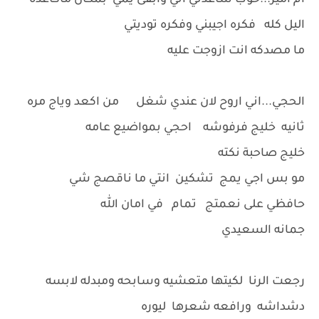
ام أمير...خوب ساعدني اني وابقى يمي بمكان ماكاعده
اليل كله فكره اجيبني وفكره توديتي
ما مصدكه انت ازوجت عليه
الحجي...اني اروح لان عندي شغل من اكعد وياج مره
ثانيه خليج فرفوشه احجي بمواضيع عامه
خليج صاحبة نكته
مو بس اجي يمج تشكين انتي ما ناقصج شي
حافظي على نعمتج تمام في امان الله
جمانه السعيدي
رجعت الرنا لكيتها متعشيه وسابحه ومبدله لابسه
دشداشه ورافعه شعرها ليوره