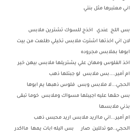
اني معتبرها مثل بنتي
بس اللج عندي اخذج للسوك تشترين ملابس
لان اني اخذتها اشترت ملابس تخيلي طلعت من بيت
ابوها بملابس مجروده
اخذ الفلوس ومهان علي يشتريلها ملابس بيهن خير
ام أمير....بس ملابس لو جبتلها ذهب
الحجي...لا ملابس وبس فلوس ذهبها يم ابوها
بس حقها عليه اجيبلها مسواك وملابس خوما تبقى
بذني ملابسها
ام أمير...اني مااريد ملابس اريد محبس ذهب
الحجي..مو تدللين صار بس اليله ابات يمها مااكدر