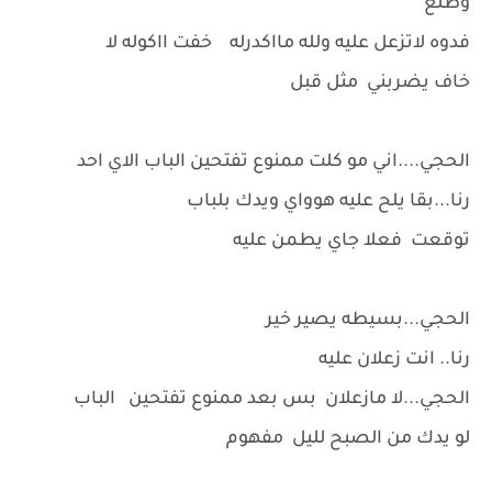
وطلع
فدوه لاتزعل عليه ولله مااكدرله خفت ااكوله لا
خاف يضربني مثل قبل
الحجي....اني مو كلت ممنوع تفتحين الباب الاي احد
رنا...بقا يلح عليه هوواي ويدك بلباب
توقعت فعلا جاي يطمن عليه
الحجي...بسيطه يصير خير
رنا.. انت زعلان عليه
الحجي...لا مازعلان بس بعد ممنوع تفتحين الباب
لو يدك من الصبح لليل مفهوم