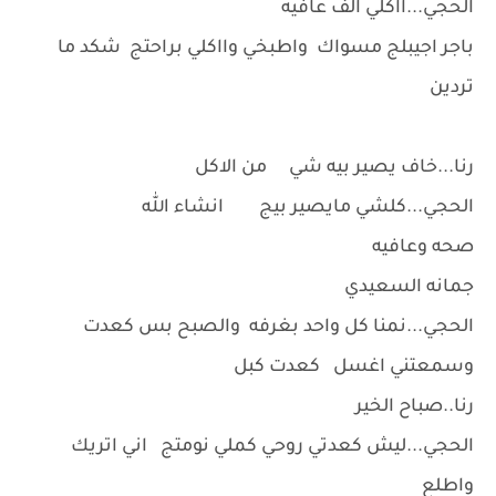
الحجي...ااكلي الف عافيه
باجر اجيبلج مسواك واطبخي وااكلي براحتج شكد ما
تردين
رنا...خاف يصير بيه شي من الاكل
الحجي...كلشي مايصير بيج انشاء الله
صحه وعافيه
جمانه السعيدي
الحجي...نمنا كل واحد بغرفه والصبح بس كعدت
وسمعتني اغسل كعدت كبل
رنا..صباح الخير
الحجي...ليش كعدتي روحي كملي نومتج اني اتريك
واطلع