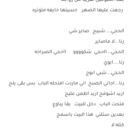
بعد اسبوعين تقريبا من زواجنا
رجعت عليها الضهر حسيتها خايفه متوتره
الحجي....شبيج صاير شي
رنا...لا ماصاير
الحجي.. ااحجي شكوووو ااحجي الصراحه
رنا....ابوي
الحجي...شبي ابوج
رنا...اجاني الصبح اني ماردت افتحله الباب بس بقى يلح
اريد اشوفج اريد اطمن عليج
فتحت الباب دخل للبيت بقا يباوع
بعدين سئلني هذا البيت باسمج
كتله لا