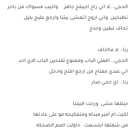
الحجي...لا اني راح اجيبلج جاهز واجيب مسواك من باجر
تطبخين واني اروح اتعشى بيتنا وارجع عليج بليل
تخاف تبقين وحدج
رنا...لا مااخاف
الحجي...اقفلي الباب وممنوع تفتحين الباب الاي احد
اني عندي مفتاح من ارجع افتح وادخل
رنا...اي حجي صار
جبتلها عشى ورحت البيتنا
لكيت ام أمير مبدله ومتمكيجه مو على عادتها
من شفتها ابتسمت حاولت اضم الضحكه