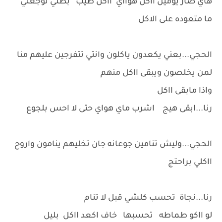
هاي صار يومين ااكل هوااي ااكل طيب بطني توجعني
ما متعوده على الاكل
الحجي...بعني يكعدون ياكلون وانتي تتفرجين عليهم منا
لمن يخلصون ويبقى ااكل منهم
واذا مابقى ااكل
رنا...ابقى هيج اشرب ماي هواي حتى لا احس بلجوع
الحجي...وليش تنامين جوعانه جان تخليهم ينامون واروح
ااكلي براحتج
رنا...نجاة تحسب كلشي قبل لا تنام
لو ااكو طماطه تحسبها خاف اكعد ااكل بليل