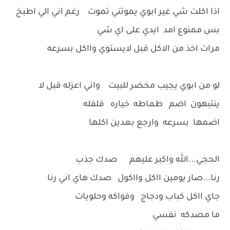
اذا اكلت شي غير ابوي يموتني تموت رغم اني الي اطبخ
بس ممنوع امد ايدي على اي شي
مرات اخذ من الاكل قبل لايستوي وااكل بسرعه
لو من ابوي يجيب مخضر للبيت واني اعزله قبل لا
ينتبهون اضم طماطه خياره فلفله
اضمها بسرعه وارجع بعدين اكلها
الحجي...الله واكبر عليهم صدك جذب
رنا...صار يومين ااكل وااكول صدك هاي اني رنا
جاي ااكل كباب ودجاج وفواكه وحلويات
ما مصدكه نفسي