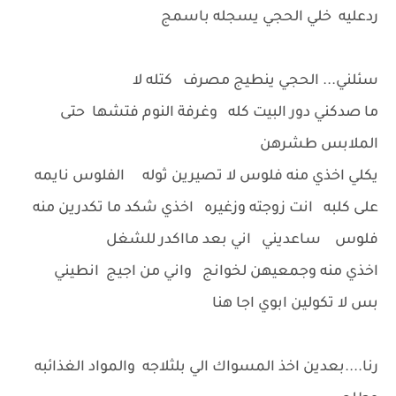
ردعليه خلي الحجي يسجله باسمج
سئلني... الحجي ينطيج مصرف كتله لا
ما صدكني دور البيت كله وغرفة النوم فتشها حتى
الملابس طشرهن
يكلي اخذي منه فلوس لا تصيرين ثوله الفلوس نايمه
على كلبه انت زوجته وزغيره اخذي شكد ما تكدرين منه
فلوس ساعديني اني بعد مااكدر للشغل
اخذي منه وجمعيهن لخوانج واني من اجيج انطيني
بس لا تكولين ابوي اجا هنا
رنا....بعدين اخذ المسواك الي بلثلاجه والمواد الغذائبه