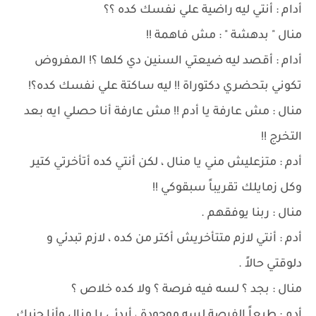
أدام : أنتي ليه راضية علي نفسك كده ؟؟
منال " بدهشة " : مش فاهمة !!
أدام : أقصد ليه ضيعتي السنين دي كلها ؟! المفروض
تكوني بتحضري دكتوراة !! ليه ساكتة علي نفسك كده؟!
منال : مش عارفة يا أدم !! مش عارفة أنا حصلي ايه بعد
التخرج !!
أدم : متزعليش مني يا منال ، لكن أنتي كده أتأخرتي كتير
وكل زمايلك تقريباً سبقوكي !!
منال : ربنا يوفقهم .
أدم : أنتي لازم متتأخريش أكتر من كده ، لازم تبدئي و
دلوقتي حالاً .
منال : بجد ؟ لسه فيه فرصة ؟ ولا كده خلاص ؟
أدم : طبعاً الفرصة لسه موجودة ، أبدئي يا منال وأنا جنبك