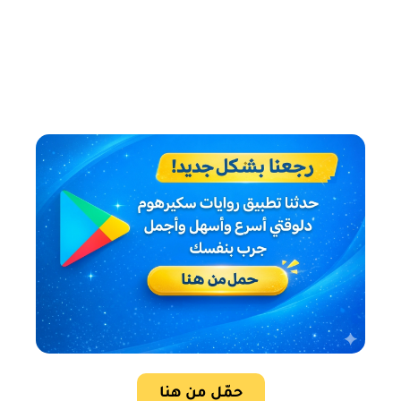
حمّل من هنا