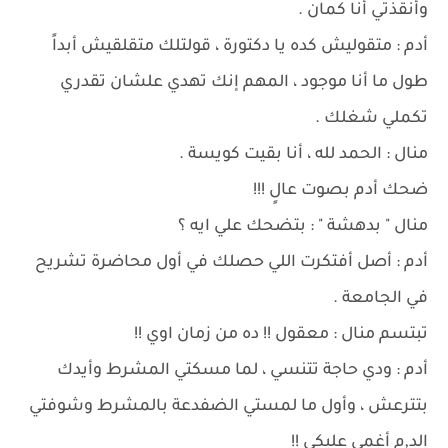
وأنقذتي أنا كمان .
أدم : متقوليش كده يا دكتورة ، قولتلك متقلقيش أبداً
طول ما أنا موجود ، المهم إنك تهدي علشان تقدري
تكملي شغلك .
منال : الحمد لله ، أنا بقيت كويسة .
ضحك أدم بصوت عالٍ !!!
منال " بدهشة " : بتضحك علي ايه ؟
أدم : أصل أفتكرت اللي حصلك في أول محاضرة تشريح
في الجامعة .
تبتسم منال : معقول !! ده من زمان اوي !!
أدم : ودي حاجة تتنسي ، لما مسكتي المشرط وأيدك
بتترعش ، وأول ما لمستي الضفدعة بالمشرط وشوفتي
الد,م أغمي عليكي !!