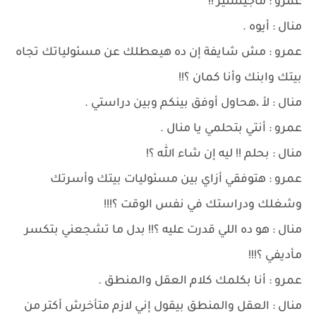
عمرو : ماجيستير !!
منال : أيوه .
عمرو : مش شايفة إن ده هيعطلك عن مسئولياتك تجاه
بيتك وابنك وأنا كمان ؟!!
منال : لأ ،هحاول أوفق بينكم وبين دراستي .
عمرو : أنتي بتحلمي يا منال .
منال : بحلم !! ليه إن شاء الله ؟!
عمرو : هتوفقي أزاي بين مسئوليات بيتك وأسرتك
وشغلك ودراستك في نفس الوقت ؟!!!
منال : هو ده اللي قدرت عليه ؟!! بدل ما تشجعني بتكسر
مأديفي ؟!!!
عمرو : أنا بكلمك كلام العقل والمنطق .
منال : العقل والمنطق بيقول إني لازم متأخرش أكتر من