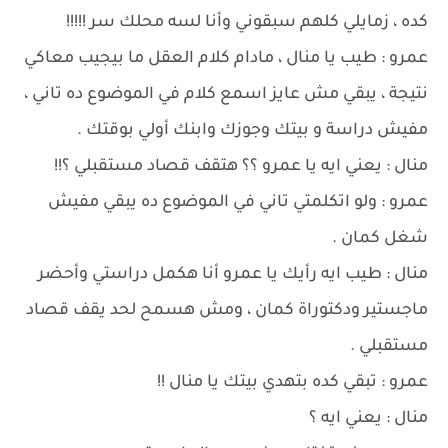
كده ، زمايلي كلهم سبقوني وأنا لسه محلك سر !!!!!
عمرو : طيب يا منال ، مادام كلام العقل ما بيجيب معاكي
نتيجة ، يبقي مش عايز اسمع كلام في الموضوع ده تاني ،
مفيش دراسة و بيتك وجوزك وابنك أولي بوقتك .
منال : يعني ايه يا عمرو ؟؟ هتقف قصاد مستقبلي ؟!!
عمرو : ولو اتكلمتي تاني في الموضوع ده يبقي مفيش
شغل كمان .
منال : طيب ايه رأيك يا عمرو أنا هكمل دراستي وأحضر
ماجستير ودكتوراة كمان ، ومش هسمح لحد يقف قصاد
مستقبلي .
عمرو : تبقي كده بتهدي بيتك يا منال !!
منال : يعني ايه ؟