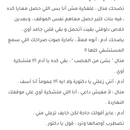
تضحك منال : علفكرة مش أنا بس اللي حصل معايا كده
، فيه بنات كتير حصل معاهم نفس الموقف ، وبعدين
خلاص دلوقتي بقيت أتحمل و بقي قلبي جامد أوي .
يضحك أدم : أيوه فعلاً ، بأمارة صوت صراخك اللي سمع
المستشفي كلها !!
منال " بشئ من الغضب " : بقي كده يا أدم ؟!! متشكرة
أوي .
أدم : أنتي زعلتي يا دكتورة ولا ايه ؟!! عموماً أنا أسف .
منال : لأ مفيش داعي ، أنا اللي متشكرة أوي علي موقفك
النهاردة .
أدم : عايز أقولك حاجة لكن خايف تزعلي مني .
تضطرب أوصالها وترد : قول يا دكتور .