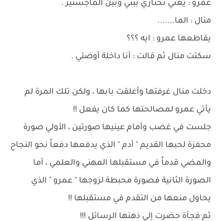
عمرو : يعني تختاري ببني وبين الماجستير .
منال : الما.......
يقاطعها عمرو : ايه ؟؟؟
سكتت منال ثم قالت : أنا داخلة أوضتي .
دخلت منال غرفتها وأغلقت بابها ، ولكن تلك المرة لم
يأتي عمرو لمصالحتها كما كان يفعل !!
جلست في غضب وأمام عينيها صورتين ، الأولي صورة
محفزة لحبها القديم " أدم " الذي يدفعها دفعاً نحو النجاح
والمضي قدماً في مستقبلها المهني والعلمي ، أما
الصورة الثانية فصورة محبطة لزوجها " عمرو " الذي
يحاول منعها من التقدم في مستقبلها !!
ثم فجأة حضرت إلي ذهنها الرسائل !!!