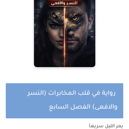
رواية في قلب المخابرات (النسر
والافعى) الفصل السابع
يمر الليل سريعآ