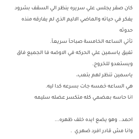
كان صقر يجلس علي سريره ينظر الي السقف بشرود
يفكر في حياته والماضي الاليم الذي لم يفارقه منذه
حدوثه
تأتي الساعه الخامسة صباحآ سريعآ.
تفيق ياسمين علي الحركه في الاوضه فا الجميع فاق
ويستعدو للخروج.
ياسمين تنظر لهم بتعب،
هي الساعه خمسه جات بسرعه كدا ليه.
انا حاسه بعضمي كله متكسر عضله سليمه
احمد.. وهو يضع ايده خلف ظهره...
وانا مش قادر افرد ضهري .