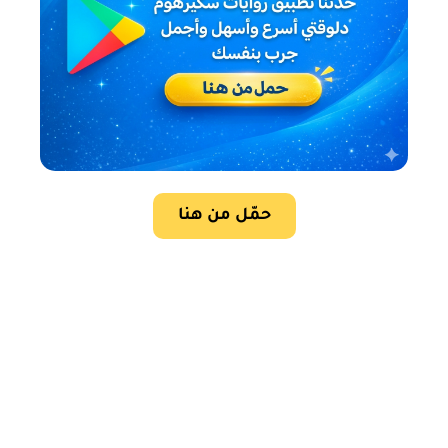
حمّل من هنا