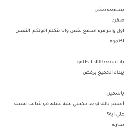
يسمعه صقر.
صقر؛:
اول واخر مره اسمع نفس وانا بتكلم اقولكم، النفس
اكتموه،
يلا استعداااااد انطلقو.
يبداء الجميع برقض
ياسمين:
أقسم بالله لو حد حكمني عليه لقتله، هو شايف نفسه
علي اية؟
ساره: