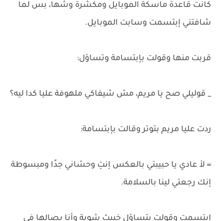
كانت قاعدة ماسكة الموبايل ومكشرة وشها، بس لما
شافتني إبتسمت وسابت الموبايل.
قربت منها وقولت بإبتسامة وتساؤل:
_ قوليلي صح يا مريم، مش شيفاكي ملهوفة عليا كدا ليه؟
ردت عليا مريم بتوتر وقالت بإبتسامة:
= لأ عادي يا حبيبتي بالعكس إنتِ وحشاني جدًا ومبسوطة
إنك رجعتي لينا بالسلامة.
إبتسمت وقولت بتساؤل خبيث شوية وأنا بصالها في