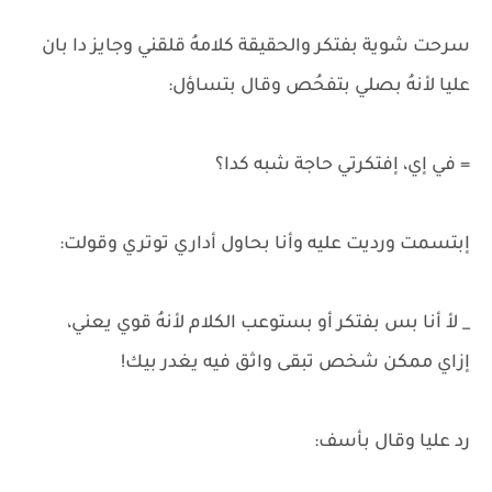
سرحت شوية بفتكر والحقيقة كلامهُ قلقني وجايز دا بان
عليا لأنهُ بصلي بتفحُص وقال بتساؤل:
= في إي، إفتكرتي حاجة شبه كدا؟
إبتسمت ورديت عليه وأنا بحاول أداري توتري وقولت:
_ لأ أنا بس بفتكر أو بستوعب الكلام لأنهُ قوي يعني،
إزاي ممكن شخص تبقى واثق فيه يغدر بيك!
رد عليا وقال بأسف: