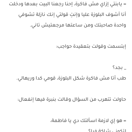
= يابنتي إزاي مش فاكرة، إحنا رجعنا البيت بعدها ودخلت
أنا أشوف البلوزة عليا وإنتِ قولتي إنك نازلة تشوفي
واحدة صاحبتك ومن ساعتها مرجعتيش تاني.
إبتسمت وقولت بتعقيدة حواجب:
_ بجد؟
طب أتا مش فاكرة شكل البلوزة، قومي كدا وريهالي.
حاولت تتهرب من السؤال وقالت بنبرة فيها إنفعال:
= هو إي لازمة اسألتك دي يا فاطمة،
لتكوني شاكة فيا؟