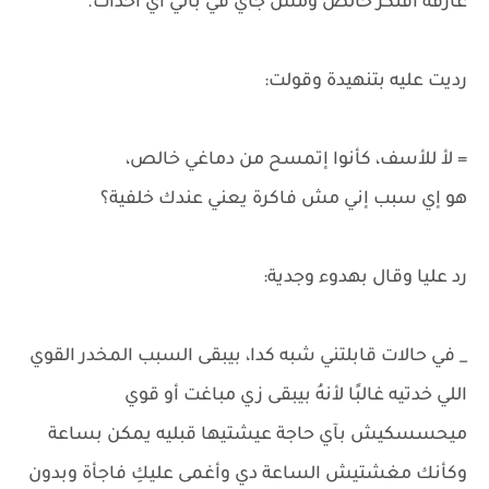
عارفة أفتكر خالص ومش جاي في بالي آي أحداث.
رديت عليه بتنهيدة وقولت:
= لأ للأسف، كأنوا إتمسح من دماغي خالص،
هو إي سبب إني مش فاكرة يعني عندك خلفية؟
رد عليا وقال بهدوء وجدية:
_ في حالات قابلتني شبه كدا، بيبقى السبب المخدر القوي
اللي خدتيه غالبًا لأنهُ بيبقى زي مباغت أو قوي
ميحسسكيش بآي حاجة عيشتيها قبليه يمكن بساعة
وكأنك مغشتيش الساعة دي وأغمى عليكِ فاجأة وبدون