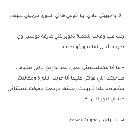
_ لأ يا حبيبتي عادي، يلا قومي هاتي البلوزة فرجيني عليها.
ردت عليا وقالت بتكملة تحوير لأني عارفة كويس أوي
طريقة أختي لما تحور أو تكدب:
= ما أنا مكملتلكيش يعني، بعد ما إنتِ نزلتي تشوفي
صاحبتك اللي قولتي عليها أنا جربت البلوزة ومكانتش
مظبوطة عليا فـ روحت رجعتها ورجعت وقولت هستناكي
عشان ندور تاني بكرا.
هزيت راسي وقولت بهدوء: