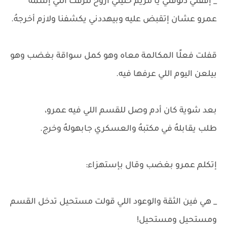
_ إقفلي دلوقتي يا مريم خليني أروح للزفت اللي إسمهُ
عمرو عشان إتقبض عليه وبيهددني يكشفنا ولازم أخرجهُ.
قفلت فعلًا المكالمة معاه وهو كمل سواقة بغضب وهو
بيلعن اليوم اللي عرفها فيه.
بعد شوية كان أدم وصل للقسم اللي فيه عمرو،
طلب يقابلهُ في مكتبهُ والعسكري جابهولهُ وخرج.
إتكلم عمرو بغضب وقال بإستهزاء:
_ هي فين الثقة والوعود اللي قولت مستحيل تدخل القسم
ومستحيل ومستحيل!