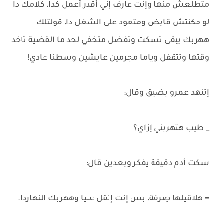
متطلعش منها وإنت عارف إني أقدر أعمل كدا، كلامك دا
لو مكنتش قابض ومتعود على الشغل دا، قولتلك
ههربك يبقى تسكت وتفضل متخفي لحد ما القضية تاخد
وقتها وتتقفل وياما مجرمين عايشين وسطنا عادي!
إتنهد عمرو بضيق وقال:
_ طيب هتهربني إزاي؟
سكت أدم دقيقة يفكر وبعدين قال:
= هلاقيلها صِرفة، بس إنت إتقل عليا وههربك النهاردا.