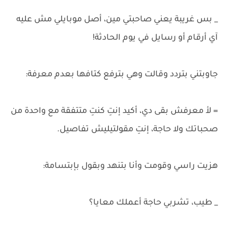
_ بس غريبة يعني صاحبتي مين، أصل موبايلي مش عليه
آي أرقام أو رسايل في يوم الحادثة!
جاوبتني بتردد وقالت وهي بترفع كتافها بعدم معرفة:
= لأ معرفش بقى دي، أكيد إنتِ كنتِ متتفقة مع واحدة من
صحباتك ولا حاجة، إنتِ مقولتيليش تفاصيل.
هزيت راسي وقومت وأنا بتنهد وبقول بإبتسامة:
_ طيب، تشربي حاجة أعملك معايا؟