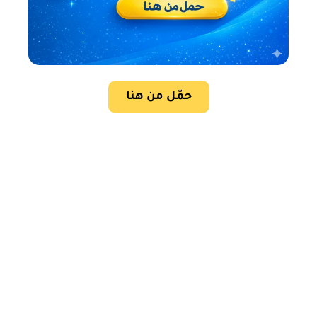
حمّل من هنا