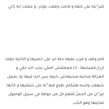
ضر”بته على كتفه و قامت وقفت بتوتر : و عملت ايه تاني
قام وقف و قرب عليها حط ايد على خصرها و التانيه بتفك
ازرار قميصها : انا معملتش اصلي بحب اخد حقي و
الغزالة صاحيه مبحبهاش نايمه بس احنا فيها يلا نعمل
شهقت ولسه هتتكلم ،طبع قبلا”ته على شفتيها و كأنها
نير”ان من الجمرُ تلتهم كل من حولها في سبيل الوصول
لغايتها وهو الحُب