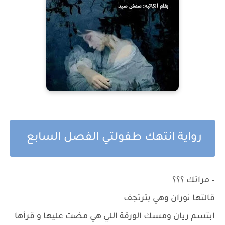
رواية انتهك طفولتي الفصل السابع
– مراتك ؟؟؟
قالتها نوران وهي بترتجف
ابتسم ريان ومسك الورقة اللي هي مضت عليها و قرأها