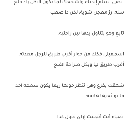
-بصى تسلم إيديكِ واشجعك لما يكون الأكل زاد ملح
سنه، رز معجن شوية، لكن دا صعب
تابع وهو يتناول يدها بين راحتيه:
اسمعينى فكك من حوار أقرب طريق للرجل معدته،
أقرب طريق ليا وبكل صراحة القلع
شهقت بفزع وهى تنظر حولها ربما يكون سمعه احد
فالتو ثغرها هاتفة:
-ضياء أنت أتجننت إزاى تقول كدا