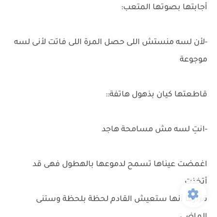
أجابتها بصوتها المتعب:
-لأن لسه منستش اللى حصل المرة اللى فاتت لأنى لسه
موجوعة
قاطعتها كيان بذهول هاتفة::
-انتِ لسه مش مسامحة هاجد
اغمضت عيناها تسمح لدموعها بالهطول فهى قد
أتخذت
قرارها أنها ستعيش القادم لحظة بلحظة وستنى