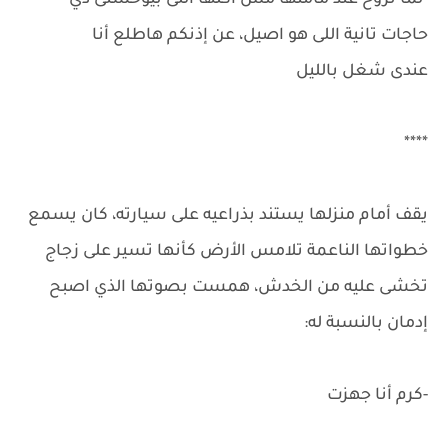
-لما تروح عند مامتها مش أكلها اللى بيوحشنى دي
حاجات تانية اللى هو اصيل، عن إذنكم هاطلع أنا
عندى شغل بالليل
****
يقف أمام منزلها يستند بذراعيه على سيارته، كان يسمع
خطواتها الناعمة تلامس الأرض كأنها تسير على زجاج
تخشى عليه من الخدش، همست بصوتها الذي اصبح
إدمان بالنسبة له:
-كرم أنا جهزت