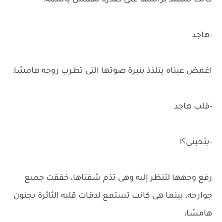
كانت تستند برأسها على صدره تهمس بأسمه:
-هاجد
اغمض عيناه يتلذذ بنبرة صوتها التى تطرب روحه هامسًا:
-قلب هاجد
-بتحبنى؟!
رفع وجهها لتنظر إليه وهى تذم شفتاها، خفقت جميع
جوارحه، بينما هى كانت تستمع لدقات قلبه الثائرة بجنون
هامسًا: