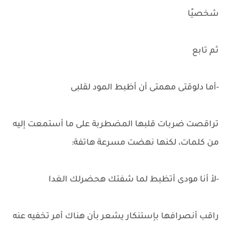
شخصيًا
ثم تابع
-أما دلوقتى مهمتى أن أظبط المود لقلبى
تراقصت ضربات قلبها المضطربة على ما أستمعت إليه
من كلمات، لكنها نهضت مسرعة هاتفة:
-لأ أنا مودى أتظبط لما شفتك هحضرلك الغدا
راقب أنصرافها بإستنكار يشعر بأن هناك أمر تخفيه عنه