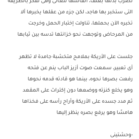
تضرب بدنها بعنف، أنفاسها تتعالى وهى تفكر بالطريقة
التى ستخبر بها هاجد، لكن جزء من عقلها يخبرها ألا
تخبره الآن بحملها، تناولت إختبار الحمل وخرجت
من المرحاض وتوجهت نحو خزانتها تدسه بين ثيابها
جلست على الأريكة بملامح متخشبة جامدة لا تظهر
أى تعبير، سمعت صوت أزيز الباب ينم عن فتحه
رفعت بصرها نحوه، بينما هو قادته قدمه نحوها
وهو يخلع كنزته ووضعها دون إكتراث على المقعد
ثم مدد جسده على الأريكة وأراح رأسه على فخذاها
هامسًا وهو يرفع بصره ينظر إليها
-وحشتينى