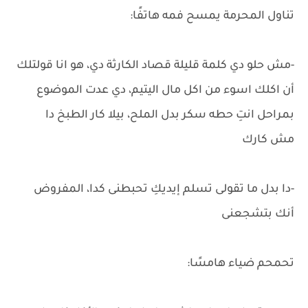
تناول المحرمة يمسح فمه هاتفًا:
-مش حلو دي كلمة قليلة قصاد الكارثة دي، هو انا قولتلك
أن اكلك اسوء من اكل مال اليتيم، دي عدت الموضوع
بمراحل انتِ حطه سكر بدل الملح، بيلا كار الطبخ دا
مش كارك
-دا بدل ما تقولى تسلم إيديكِ تحبطنى كدا، المفروض
أنك بتشجعنى
تحمحم ضياء هامسًا: