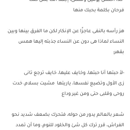
-كدا أحسن يومين وتنسى، إجمد أنت بس كنت
فرحان بكلمة بحبك منها
هز رأسه بالنفى عاجزًا عن الإنكار لكن ما الفرق بينها وبين
النساء لماذا هى دون عن النساء جذبته إليها همس
بقهر:
-لأ حبتها أنا حبتها، وخايف عليها، خايف ترجع تانى
زى الأول وتضيع نفسها، ياريتها مشيت بسلام، خدت
روحى وقلبى حتى ومن غير وداع
شعر بالعالم يدور من حوله، فتحرك بضعف شديد نحو
الفراش، قرر ترك كل شئ والخلود للنوم، وما أن تمدد