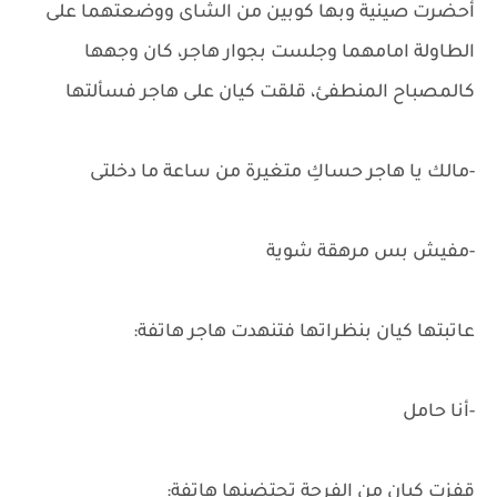
أحضرت صينية وبها كوبين من الشاى ووضعتهما على
الطاولة امامهما وجلست بجوار هاجر، كان وجهها
كالمصباح المنطفئ، قلقت كيان على هاجر فسألتها
-مالك يا هاجر حساكِ متغيرة من ساعة ما دخلتى
-مفيش بس مرهقة شوية
عاتبتها كيان بنظراتها فتنهدت هاجر هاتفة:
-أنا حامل
قفزت كيان من الفرحة تحتضنها هاتفة: