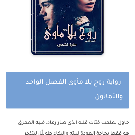
رواية روح بلا مأوى الفصل الواحد
والثمانون
حاول لملمت فتات قلبه الذى صار رماد، قلبه الممزق
هو فقط بحاجة العودة لبيته والبكاء طويلًا، ليتذكر