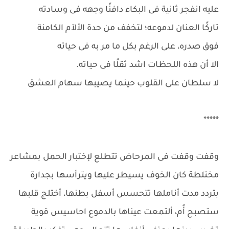
عليه انفجر ثانية فى البكاء دافنًا وجهه فى وسادته
تاركًا العنان لدموعه؛ لتخفف من حدة الألآم الكامنة
فوق صدره، على الرغم بكل ما مر به فى حياته
الا أن هذه اللحظات اشد ثقلًا فى حياته.
لا سلطان على القلوب حينما يصيبها سهام العشق
*****
وقفت وقفت فى المرحاض تتطلع لإختبار الحمل بمشاعر
مختلطة كان الخوف يسيطر عليها ويترأسها بجدارة
بتردد مدت أناملها تتحسس أسفل بطنها، أختلج قلبها
ستصبح أُم، ألتمعت عيناها بالدموع احاسيس قوية