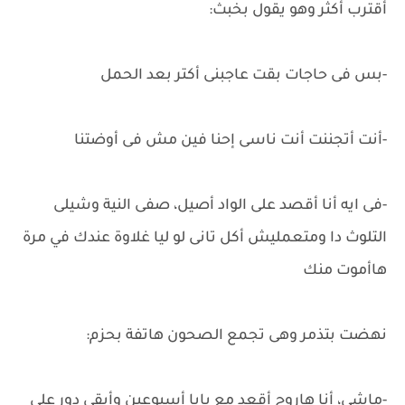
أقترب أكثر وهو يقول بخبث:
-بس فى حاجات بقت عاجبنى أكتر بعد الحمل
-أنت أتجننت أنت ناسى إحنا فين مش فى أوضتنا
-فى ايه أنا أقصد على الواد أصيل، صفى النية وشيلى
التلوث دا ومتعمليش أكل تانى لو ليا غلاوة عندك في مرة
هاأموت منك
نهضت بتذمر وهى تجمع الصحون هاتفة بحزم:
-ماشى، أنا هاروح أقعد مع بابا أسبوعين وأبقى دور على