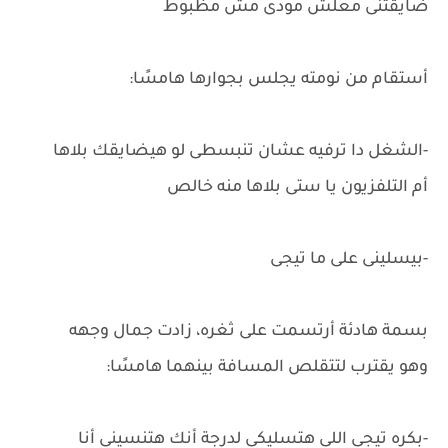
ضايقتنى معلش مودى مش مظبوط
أستقام من نومته يجلس بجوارها هامسًا:
-الشغل دا ترفيه عشان تنبسطى لو هيضايقك بلاها
أم التلفزيون يا ستى بلاها منه خالص
-بيسلينى على ما تيجى
بسمة هادئة أرتسمت على ثغره، زادت جمال وجهه
وهو يقترب لتتقلص المسافة بينهما هامسًا:
-بكره تيجى اللى هتسليكى لدرجة أنك هتنسينى أنا