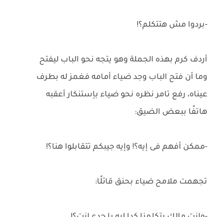
-بردوا مش هتتكلم؟!
أردف كرم بهذه الجملة وهو يتجه نحو الباب ليفتح
وما أن فتح الباب وجد ضياء أمامه فغمز له بطرف
عيناه، رفع تامر نظره نحو ضياء بإستنكار أعقبه
هاتفًا ببعض الضيق:
-ممكن أفهم فى إيه؟! وإيه جيبكم تتقابلوا هنا؟!
تجهمت ملامح ضياء بحنق قائلًا: