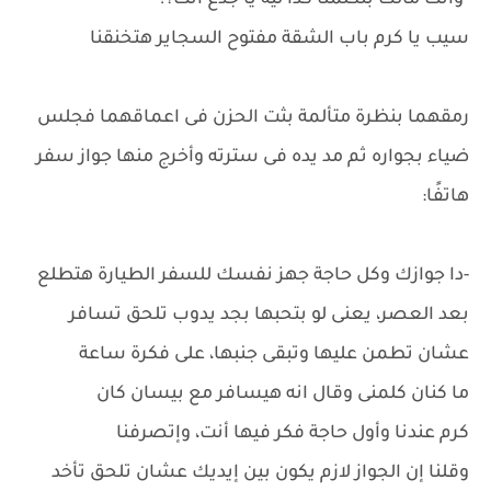
-وانت مالك بتكلمنا كدا ليه يا جدع انت؟!
سيب يا كرم باب الشقة مفتوح السجاير هتخنقنا
رمقهما بنظرة متألمة بثت الحزن فى اعماقهما فجلس
ضياء بجواره ثم مد يده فى سترته وأخرج منها جواز سفر
هاتفًا:
-دا جوازك وكل حاجة جهز نفسك للسفر الطيارة هتطلع
بعد العصر، يعنى لو بتحبها بجد يدوب تلحق تسافر
عشان تطمن عليها وتبقى جنبها، على فكرة ساعة
ما كنان كلمنى وقال انه هيسافر مع بيسان كان
كرم عندنا وأول حاجة فكر فيها أنت، وإتصرفنا
وقلنا إن الجواز لازم يكون بين إيديك عشان تلحق تأخد