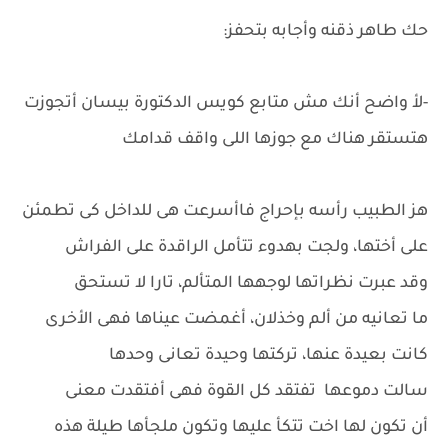
حك طاهر ذقنه وأجابه بتحفز:
-لأ واضح أنك مش متابع كويس الدكتورة بيسان أتجوزت
هتستقر هناك مع جوزها اللى واقف قدامك
هز الطبيب رأسه بإحراج فاأسرعت هى للداخل كى تطمئن
على أختها، ولجت بهدوء تتأمل الراقدة على الفراش
وقد عبرت نظراتها لوجهها المتألم، تارا لا تستحق
ما تعانيه من ألم وخذلان، أغمضت عيناها فهى الأخرى
كانت بعيدة عنها، تركتها وحيدة تعانى وحدها
سالت دموعها تفتقد كل القوة فهى أفتقدت معنى
أن تكون لها اخت تتكأ عليها وتكون ملجأها طيلة هذه