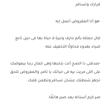
قرارك وتسافر
-هو أنا المفروض أعمل إيه
قال جملته بألم جارف ونبرة لا حياة بها فى حين تابع
ضياء بهدوء محاولًا التخفيف عنه:
-صدقنى دا الصح أنت بتحبها وهى كمان ربنا بيعوضك
على اللى مريت بيه فى حياتك يا تامر، والمفروض تلحق
تجهز شنطتك عشان تسافر وتطمن قلبك
صر كرم أسنانه بعد صبر هاتفًا: