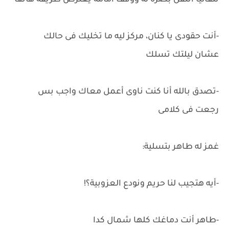
تلقائيًا انتقل بصره له ووقف أمامه يعترض طريقه هاتفًا
-أنت حقودى يا كنان، مركز ليه ما تخليك فى حالك
عشان ليلتك تسلك
-تصدق بالله أنا كنت ناوى أعمل معاك واجب بس
رجعت فى كلامى
غمز له طاهر بتسلية:
-أيه هتجيب لنا حريم ونودع العزوبية؟!
-طاهر أنت دماغك كلها شمال كدا