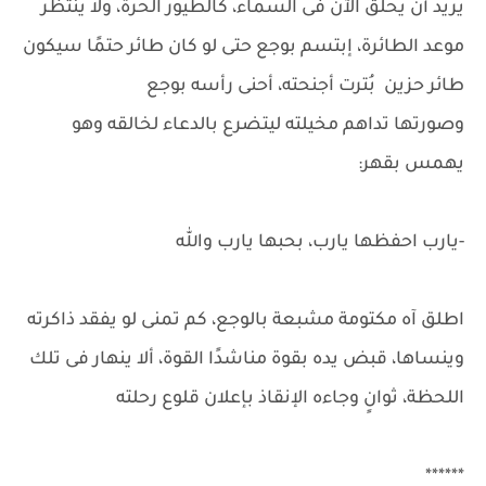
يريد أن يحلق الآن فى السماء، كالطيور الحرة، ولا ينتظر
موعد الطائرة، إبتسم بوجع حتى لو كان طائر حتمًا سيكون
طائر حزين بُترت أجنحته، أحنى رأسه بوجع
وصورتها تداهم مخيلته ليتضرع بالدعاء لخالقه وهو
يهمس بقهر:
-يارب احفظها يارب، بحبها يارب والله
اطلق آه مكتومة مشبعة بالوجع، كم تمنى لو يفقد ذاكرته
وينساها، قبض يده بقوة مناشدًا القوة، ألا ينهار فى تلك
اللحظة، ثوانٍ وجاءه الإنقاذ بإعلان قلوع رحلته
******