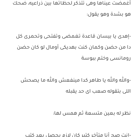
أغمضت عيناها وهى تتذكر لحظاتها بين ذراعيه، ضحك
هو بشدة وهو يقول:
-إهدى يا بيسان قاعدة تغمضى وتفتحى وتحمرى كل
دا من حضن وكمان كنت بهديكى أومال لو كان حضن
رومانسى وختم ببوسة
-والله والله يا طاهر كدا مينفعش والله ما يصحش
اللى بتقوله صعب اى حد يقبله
نظر له بعين متسعة ثم همس لها:
-انتِ صح أنا متأخر كتير كان لازم يحصل بعد كتب