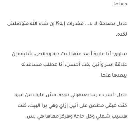
معاها.
عادل بصدمة: لا لا... مخدرات إيه؟! إن شاء الله متوصلش
لكده.
سلوى: أنا عايزة أبعد عنها البت ديه وخلاص، شايفة إن
علاقة آسر وأنين بقت أحسن، أنا هطلب مساعدته
يبعدها عنها.
عادل: آسر ده ربنا بعتهولي نجدة، مش عارف من غيره
كنت هبقى مطمن على أنين إزاي وهي برا البيت، كنت
هسيب شغلي وكل حاجة وهركز معاها هي بس.