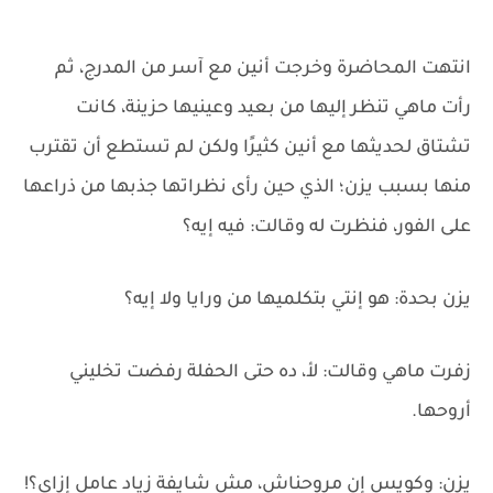
انتهت المحاضرة وخرجت أنين مع آسر من المدرج، ثم
رأت ماهي تنظر إليها من بعيد وعينيها حزينة، كانت
تشتاق لحديثها مع أنين كثيرًا ولكن لم تستطع أن تقترب
منها بسبب يزن؛ الذي حين رأى نظراتها جذبها من ذراعها
على الفور، فنظرت له وقالت: فيه إيه؟
يزن بحدة: هو إنتي بتكلميها من ورايا ولا إيه؟
زفرت ماهي وقالت: لأ، ده حتى الحفلة رفضت تخليني
أروحها.
يزن: وكويس إن مروحناش، مش شايفة زياد عامل إزاي؟!