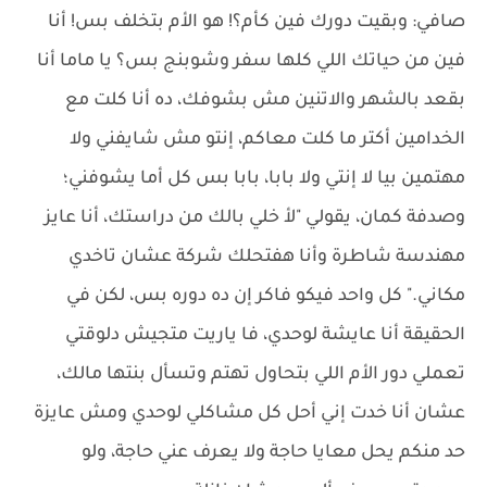
صافي: وبقيت دورك فين كأم؟! هو الأم بتخلف بس! أنا
فين من حياتك اللي كلها سفر وشوبنج بس؟ يا ماما أنا
بقعد بالشهر والاتنين مش بشوفك، ده أنا كلت مع
الخدامين أكتر ما كلت معاكم، إنتو مش شايفني ولا
مهتمين بيا لا إنتي ولا بابا، بابا بس كل أما يشوفني؛
وصدفة كمان، يقولي "لأ خلي بالك من دراستك، أنا عايز
مهندسة شاطرة وأنا هفتحلك شركة عشان تاخدي
مكاني." كل واحد فيكو فاكر إن ده دوره بس، لكن في
الحقيقة أنا عايشة لوحدي، فا ياريت متجيش دلوقتي
تعملي دور الأم اللي بتحاول تهتم وتسأل بنتها مالك،
عشان أنا خدت إني أحل كل مشاكلي لوحدي ومش عايزة
حد منكم يحل معايا حاجة ولا يعرف عني حاجة، ولو