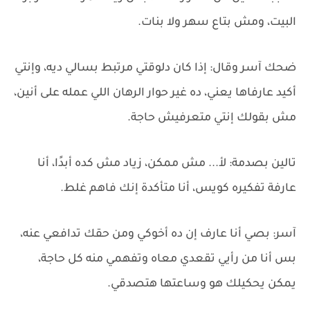
البيت، ومش بتاع سهر ولا بنات.
ضحك آسر وقال: إذا كان دلوقتي مرتبط بسالي ديه، وإنتي
أكيد عارفاها يعني، ده غير حوار الرهان اللي عمله على أنين،
مش بقولك إنتي متعرفيش حاجة.
تالين بصدمة: لأ... مش ممكن، زياد مش كده أبدًا، أنا
عارفة تفكيره كويس، أنا متأكدة إنك فاهم غلط.
آسر: بصي أنا عارف إن ده أخوكي ومن حقك تدافعي عنه،
بس أنا من رأيي تقعدي معاه وتفهمي منه كل حاجة،
يمكن يحكيلك هو وساعتها هتصدقي.