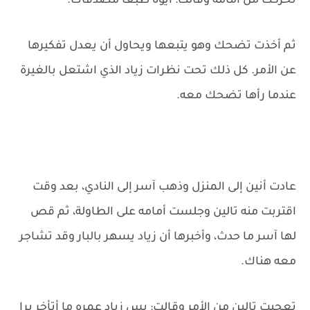
تحركت من أمامه وقالت: أيوه طبعًا مصدقاك.
ثم أخذت تضحك وهو يتبعها ويحاول أن يعدل تفكيرها
عن الأمر. كل ذلك تحت نظرات زياد الذي اشتعل بالغيرة
عندما رأها تضحك معه.
عادت أنين إلى المنزل وذهب آسر إلى النادي، بعد وقت
اقتربت منه تالين وجلست أمامه على الطاولة، ثم قص
لها آسر ما حدث، وأخبرها أن زياد يسهر بالبار وقد تشاجر
معه هناك.
تعجبت تالين من الأمر وقالت: بس زياد عمره ما أتأخر برا