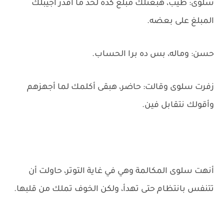
سلوى: طيب، هبعتلك مبلغ كده لحد ما أقدر أجيبلك
المبلغ على بعضه.
حسن: وماله، بس ده برا الحساب.
زفرت سلوى وقالت: حاضر، هبقى أكلمك لما أجهزهم
وأقولك نتقابل فين.
أنهت سلوى المكالمة وهي في غاية التوتر، حاولت أن
تتنفس بانتظام حتى تهدأ، ولكن الخوف تملك من قلبها.