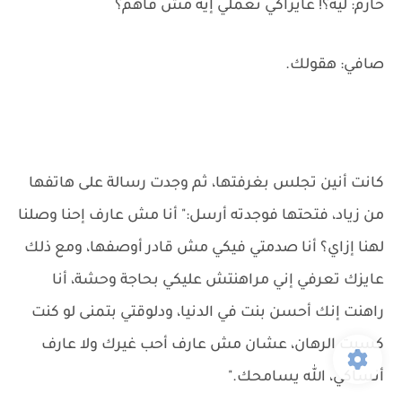
حازم: ليه؟! عايزاكي تعملي إيه مش فاهم؟
صافي: هقولك.
كانت أنين تجلس بغرفتها، ثم وجدت رسالة على هاتفها
من زياد، فتحتها فوجدته أرسل:" أنا مش عارف إحنا وصلنا
لهنا إزاي؟ أنا صدمتي فيكي مش قادر أوصفها، ومع ذلك
عايزك تعرفي إني مراهنتش عليكي بحاجة وحشة، أنا
راهنت إنك أحسن بنت في الدنيا، ودلوقتي بتمنى لو كنت
كسبت الرهان، عشان مش عارف أحب غيرك ولا عارف
أنساكي، الله يسامحك."