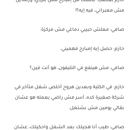
حازم بغضب: بكلمك من إمبارح مش بتردي، ورسايل
مش معبراني، فيه إيه؟!
صافي: معلش حبيبي دماغي مش مركزة.
حازم: حصل إيه إمبارح فهميني.
صافي: مش هينفع في التليفون، هو أنت فين؟
حازم: في الكلية وبعدين هروح أخلص شغل متأخر في
شركة صغيرة كده، آسر مش راضي يعمله هو عشان
بقالي يومين مش بشتغل.
صافي: طيب أنا هجيلك بعد الشغل واحكيلك، عشان