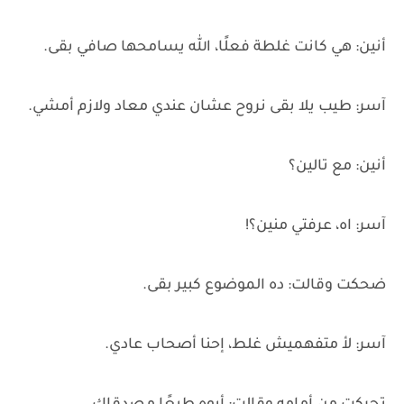
أنين: هي كانت غلطة فعلًا، الله يسامحها صافي بقى.
آسر: طيب يلا بقى نروح عشان عندي معاد ولازم أمشي.
أنين: مع تالين؟
آسر: اه، عرفتي منين؟!
ضحكت وقالت: ده الموضوع كبير بقى.
آسر: لأ متفهميش غلط، إحنا أصحاب عادي.