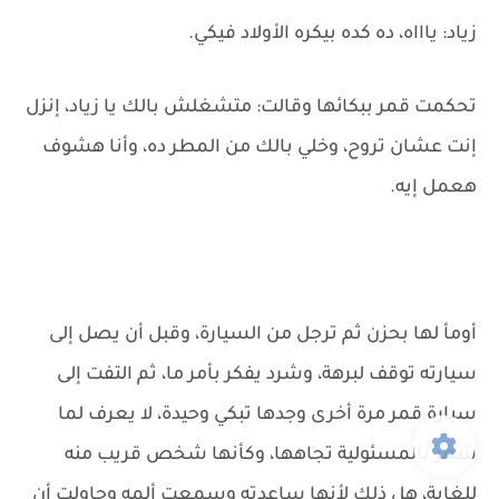
زياد: ياااه، ده كده بيكره الأولاد فيكي.
تحكمت قمر ببكائها وقالت: متشغلش بالك يا زياد، إنزل
إنت عشان تروح، وخلي بالك من المطر ده، وأنا هشوف
هعمل إيه.
أومأ لها بحزن ثم ترجل من السيارة، وقبل أن يصل إلى
سيارته توقف لبرهة، وشرد يفكر بأمر ما، ثم التفت إلى
سيارة قمر مرة أخرى وجدها تبكي وحيدة، لا يعرف لما
شعر بالمسئولية تجاهها، وكأنها شخص قريب منه
للغاية، هل ذلك لأنها ساعدته وسمعت ألمه وحاولت أن