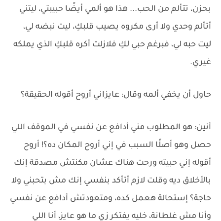
بحزن، تتألم من الحب... هذا هو ألمي أيضًا حبيبتي، ليتني
أتألم وحدي ولا أرى مكروه يصيب قلبكِ، ليت نبضه لي،
ليت حبه لي، فبرغم حبي لكِ فلازلت أكره قلبكِ الذي يملكه
غيري.
حاول أن يخفي ألمه وقال: عايزاني أروح أقوله الحقيقة؟
أنين: هو المطلوب مني أدافع عن نفسي في الموقف اللي
حصل وهو أصلًا السبب في إني أروح المكان ده؟! أروح
أقوله إني حبيته ورحت هناك عشان مكنتش مصدقة إنك
بالأخلاق ديه وقلت لازم أتأكد بنفسي إنك مش بتحبني ولا
حاجة؟ إستحالة هعمل كده، ومتعودتش أدافع عن نفسي
وأنا مش غلطانة، خليه يفتكر زي ما هو عايز، أنا اللي