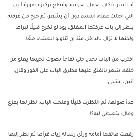
أما آسر، فكان يعمل بغرفته، وقطع تركيزه صورة أنين
التي احتلت عقله، ابتسم دون أن يشعر، ثم خرج من غرفته
ينظر إلى باب غرفتها المغلق، يود لو تخرج قليلًا ليراها
ولكنها لا تزال بالداخل منذ أن تناولو العشاء معًا.
اقترب من الباب بحذر، حتى تفاجأ بصوت نحيبها يعلو من
خلفه، شعر بالقلق عليها فطرق الباب على الفور وقال:
أنين، افتحي.
هدأ صوتها، ثم انتظرت قليلًا وفتحت الباب، نظر لها بفزع
وقال: بتعيطي ليه؟!
رفعت هاتفها أمامه ورأى رسالة زياد، قرأها ثم نظر إليها