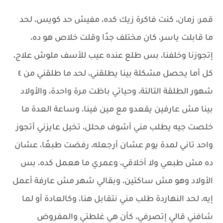
قمر: زمان، كنت فاكرة زيك كده، مفيش حد كويس، لحد
ما قابلت ياسر، كان مختلف جدًا وقلت خلاص هو ده،
إتجوزنا وخلفنا، بس طلع عنده عيب للأسف ملوش علاج،
كل أما يحصل مشكلة بينا يطلقني، لحد ما طلقني من ٤
شهور الطلقة التالتة، وحياتي باظت مرة واحدة، والأولاد
بينا مش عارفين يقعدو مع مين فينا، وساعة العدة ما
خلصت جيه يطلب مني أشوف محلل، تخيل عايزني أتجوز
واحد تاني لمدة يوم عشان أرجعله، رفضت طبعًا، عشان
ده مش طبعي ولا أخلاقي، وعمري ما هعمل كده، بس
الأولاد وهو مش ساكتين، وبقالي شهر مش عارفة أعمل
إيه، لحد النهاردة طلب مني نتقابل هنا، وكالعادة أو لما
شافني قالي إتصرفي، كأن هي غلطتي والمفروض