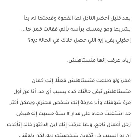
بعد قليل أحضر النادل لها القهوة وقدمتها له، بدأ
يشربها وهو يمسك برأسه بألم، فقالت قمر: ها...
إحكيلي بقى، إيه اللي حصل خلاك في الحالة ديه؟
زياد: عرفت إنها متستاهلش.
قمر: ولو طلعت متستاهلش فعلًا، إنت كمان
متستاهلش تبقى حالتك كده بسبب أي حد، أنا من أول
مرة شوفتك وأنا عارفة إنك شخص محترم، ويمكن أكتر
حد اشتغلت معاه على مدار ١٢ سنة حسيت إنه هيبقى
رجل أعمال ناجح، ولما عرفت إنك ابن الدكتور خالد إتأكدت
إن ده السبب في تكوين شخصيتك ديه، لكن دلوقتي