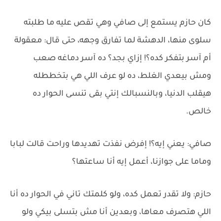
كان حازم يستمع إلى صافي وهي تقص عليه ما طلبته
سلوى منها، الدهشة لما تفارق وجهه، حتى قال: معقولة
أم آسر بتفكر كده؟! إزاي بجد؟ ده آسر دماغه صعب
ومش بيعدي الغلط، ده لو عرف اللي هي بتخططله
هيقلب الدنيا، وبالنسبالك إنتي بقى تنسى الحوار ده
خالص.
صافي: يعني إيه؟! إفرض نفذت تهديدها وراحت قالت لبابا
وماما على جوازنا، أعمل إيه أنا ساعتها؟
حازم: ولا تقدر تعمل كده، ولو كلمتك تاني في الحوار ده أنا
اللي هتصرف معاها، وبعدين أنا مش بتسلى بيكي ولو