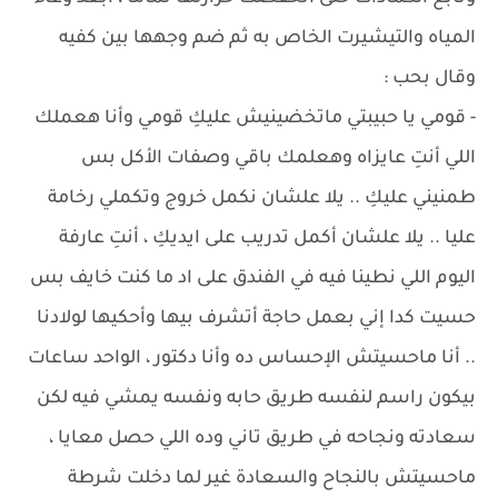
المياه والتيشيرت الخاص به ثم ضم وجهها بين كفيه
وقال بحب :
- قومي يا حبيبتي ماتخضينيش عليكِ قومي وأنا هعملك
اللي أنتِ عايزاه وهعلمك باقي وصفات الأكل بس
طمنيني عليكِ .. يلا علشان نكمل خروج وتكملي رخامة
عليا .. يلا علشان أكمل تدريب على ايديكِ ، أنتِ عارفة
اليوم اللي نطينا فيه في الفندق على اد ما كنت خايف بس
حسيت كدا إني بعمل حاجة أتشرف بيها وأحكيها لولادنا
.. أنا ماحسيتش الإحساس ده وأنا دكتور ، الواحد ساعات
بيكون راسم لنفسه طريق حابه ونفسه يمشي فيه لكن
سعادته ونجاحه في طريق تاني وده اللي حصل معايا ،
ماحسيتش بالنجاح والسعادة غير لما دخلت شرطة