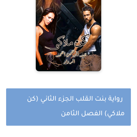
رواية بنت القلب الجزء الثاني (كن
ملاكي) الفصل الثامن