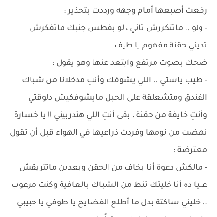
رفعت أصبعها أمام وجهه ورددت بتحذير :
- ولو .. ماتتكررش تاني ، لو بفطس جنبك ماتفكرش
تديني حقنة مفهوم يا طيف
ضحك بصوت مرتفع وابتعد عنها وهو يقول :
- طيب ياستي .. اللي يشوفك وأنتِ مدخلانا من شباك
الفندق ومتشعلقة على الحبل مايشوفكيش دلوقتي
وأنتِ خايفة من حقنة ، بقى أنتِ اللي هتدربيني !! يا خسارة
نهضت من نومها وفردت ذراعيها في الهواء قبل أن تقول
معترضة :
- مالكش دعوة أنا بخاف من الحقن وبعدين ماتتريقش
عليا ده أنا خليتك تنط من الشباك بالعافية وكنت مرعوب
.. خليني ساكتة بدل ما أطلع الفضايح يا طوفي يا حبيبي