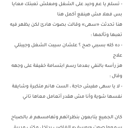
- تسلم يا عم وحيد على الشغل ومعلش تعبتك معايا
بس فعلا مش هينفع أكمل هنا
هنا تحدثت «سهى» وقالت بصوت هادئ لكن يظهر فيه
تعبها وتألمها :
- ده كله بسببي صح ؟ علشان سيبت الشغل وجيبتلي
علاج
هز رأسه بالنفي بعدما رسم ابتسامة خفيفة على وجهه
وقال :
- لا يا سهى مفيش حاجة ، الست هانم متكبرة وشايفة
نفسها شوية وأنا مش هقدر أتعامل معاها تاني
كان الجميع يتابعون بنظراتهم وتهامسهم فـ بالصباح
سمعوا صوت «يوسف» الغاضب بداخل مكتب مديرة