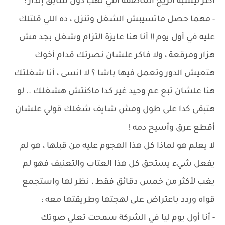
أكثر ليشبه الريح العاصفة التي تهب دون سابق إنذار :
- مهما حصل ماتسيبش الشغل وتنزل ، ده اللي قلتلك
عليه في أول يوم !! أنا هنا عايزة التزام وشغل بجد مش
هزار ومرقعة ، ولا فاكر علشان نصرتك قدام أخوك
هتعيش الدور وتعمل فيها باشا ؟ لا انسى ، أنا شغلتك
هنا علشان تبع عم وحيد غير كدا ماكنتش هشغلك .. لو
هتبقى كدا على طول ومش شايف شغلك قولي علشان
أقطع عرق وأسيح دمه !
لا يعلم هو لماذا كل هذا الهجوم عليه من قبلها ، هو لم
يفعل شيء يستحق كل هذا العتاب والتعنيف فهو لم
يغب لأكثر من خمس دقائق فقط ، نظر لها واستجمع
قواه وردد باعتراض على لهجتها وطريقتها معه :
- أنا أول يوم ليا في الشركة سمحت تعلي صوتك