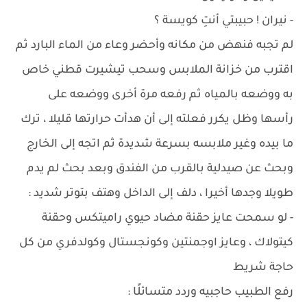
- نيران ! حبيبتي أنتِ كويسة ؟
لم تجبه فنهض من مكانه وأحضر وعاء من الماء البارد ثم
اقترب من خزانة الملابس وسحب تيشيرت قطني خاص
به ووضعه بالمياه ثم رفعه مرة أخرى ووضعه على
رأسها وظل يكرر فعلته إلى أن هدأت حرارتها قليلا ، ترك
ما بيده وغير ملابسه بسرعة شديدة ثم اتجه إلى الخارج
وبحث عن صيدلية بالقرب من الفندق وبعد بحث لم يدم
طويلا وجدها أخيرا ، دلف إلى الداخل وهتف بتوتر شديد :
- لو سمحت عايز حقنة مضاد حيوي راميتكس وحقنة
كيتولاك ، وعايز اوجمنتين وكونجستال وكولدفري من كل
حاجة شريط
رفع الطبيب حاجبيه وردد متسائلًا :