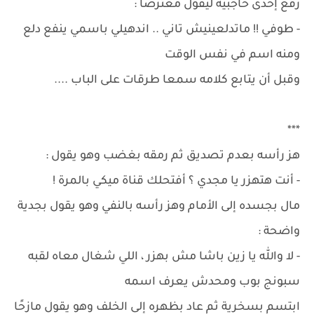
رفع إحدى حاجبيه ليقول معترضًا :
- طوفي !! ماتدلعينيش تاني .. اندهيلي باسمي ينفع دلع
ومنه اسم في نفس الوقت
وقبل أن يتابع كلامه سمعا طرقات على الباب ....
***
هز رأسه بعدم تصديق ثم رمقه بغضب وهو يقول :
- أنت هتهزر يا مجدي ؟ أفتحلك قناة ميكي بالمرة !
مال بجسده إلى الأمام وهز رأسه بالنفي وهو يقول بجدية
واضحة :
- لا والله يا زين باشا مش بهزر ، اللي شغال معاه لقبه
سبونج بوب ومحدش يعرف اسمه
ابتسم بسخرية ثم عاد بظهره إلى الخلف وهو يقول مازحًا