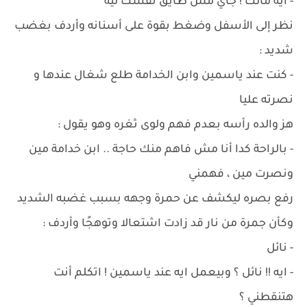
- ايه مالك ! جاي مش طايق نفسك ليه
نظر إلى الأسفل وضغط بقوة على أسنانه وأردف بغضب
شديد :
- كنت عند ياسمين وابن الخدامة طلع شغال عندها و
نصرته عليا
هز والده رأسه بعدم فهم ولوى ثغره وهو يقول :
- بالراحة كدا أنا مش فاهم منك حاجة .. ابن خدامة مين
ونصرت مين ، فهمني
رفع بصره ليكشف عن حمرة وجهه بسبب غضبه الشديد
وكأن جمرة من نار قد زادت اشتعالا وتوهجًا وأردف :
- نائل
- ايه !! نائل ؟ وبيعمل ايه عند ياسمين ! اتكلم أنت
هتنقطني ؟