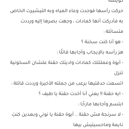
كويسة
حركت رأسها فوجدت وعاء المياه وبه التيشيرت الخاص
به فأدركت أنها كمادات ، وجهت بصرها إليه ورددت
متسائلة :
- هو أنا كنت سخنة ؟
هز رأسه بالإيجاب وأجابها قائلًا :
- أيوة وعملتلك كمادات واديتك حقنة علشان السخونية
تنزل
اتسعت حدقتيها برعب من جملته الأخيرة ورددت قائلة :
- ايه حقنة !! يعني أنا أخدت حقنة يا طيف ؟
ابتسم وأجابها مازحًا :
- لا سرنجة مش حقنة .. أيوة حقنة يا نوني وبعدين كنتِ
نايمة وماحسيتيش بيها