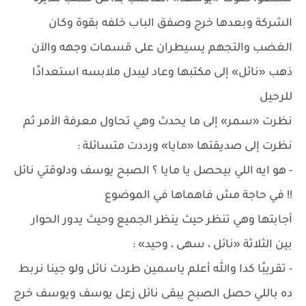
الشركة وبعدها خرج وصفق الباب خلفه بقوة وكان
الغضب والتجهم يسيطران على قسمات وجهه والآن
ذهب «نائل» إلى مكتبها وعاد ليبدل ملابسه استعدادًا
للرحيل
نظرت «سمر» إلى ما يحدث وهي تحاول معرفة الأمر ثم
نظرت إلى صديقتها «مايا» ورددت متسائلة :
- هو ايه اللي بيحصل يا مايا ؟ الصبح يوسف ودلوقتي نائل
!! في حاجة مش فاهماها في الموضوع
أجابتها وهي تنظر حيث ينظر الجميع وحيث يدور الحوار
بين الثلاثة «نائل ، سهى ، وحيد» :
- تقريبًا كدا والله أعلم ياسمين طردت نائل ولو جينا نربط
ده باللي حصل الصبح يبقى نائل زعل يوسف ويوسف خرج