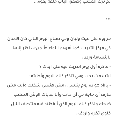
ثم ترك المكتب وصفق الباب خلفه بقوة...
***
مر يوم على غيث وليان وفي صباح اليوم التالي كان الاثنان
في مركز التدريب كما أمرهم اللواء «أيمن» ، نظر إليها
بابتسامة وردد :
- فاكرة أول يوم اتدربت فيه على ايدك ؟
ابتسمت بحب وهي تتذكر ذلك اليوم وأجابته :
- ياااه هو ده يوم يتنسي ، مش هنسى شكلك وأنت مش
عارف أى حاجة في أى حاجة وأنا مدياك الوش الخشب
ضحك وتذكر ذلك اليوم الذي أيقظته فيه منتصف الليل
فلوى ثغره وأردف :