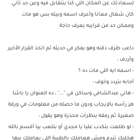
لسعادتك عن المكان اللي كنا بنتقابل فيه وعن حد تاني
كان شغال معانا وأعرف اسمه وبيته بس هو مات
وممكن حد من قرايبه يعرف حاجة
داعب طرف ذقنه وهو يفكر في حديثه ثم اتخذ القرار الأخير
وأردف :
- اسمه ايه اللي مات ده ؟
أجابه بتردد وخوف :
- هاني عبدالشافي وساكن في "..." ، ده العنوان يا باشا
هز رأسه بالإيجاب ودون ما حصله من معلومات في ورقة
صغيرة ثم رمقه بنظرات محذرة وهو يقول :
- لو طلعت بتكدب عليا يا مجدي أو بتلعب بيا أقسم بالله
هخليك تندم ومش هعاملك بالطيبة اللي بعاملك بيها