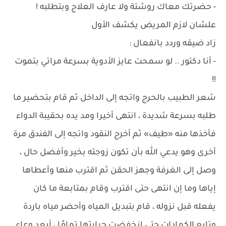
- حضرتك معاك روشتة ولا عارف العلاج وبتطلبه !
علشان لازم المريض يكشف الأول
زاد ضيقه وردد بانفعال :
- أنا دكتور .. لو سمحت عايز الأدوية بسرعة مراتي بتموت
!!
شعر الطبيب بالحرج واتجه إلى الداخل ثم قام بتحضير ما
طلبه بسرعة شديدة ، انتهى أخيرا ومد يده بحقيبة الدواء
فأخذها منه «طيف» ثم أخرج النقود واتجه إلى الفندق مرة
أخرى وهو يدعي الله بأن تكون زوجته بخير وأفضل حال ،
وصل إلى الغرفة وجهز الحقن ثم اقترب منها وأعطاها
إياها وما إن انتهى حتى اقترب وقام بمتابعة ما كان
يفعله قبل نزوله ، قام بتبديل المياه وأحضر مياه باردة
وتابع الكمادات حتى انخفضت حرارتها تمامًا ، أبعد وعاء