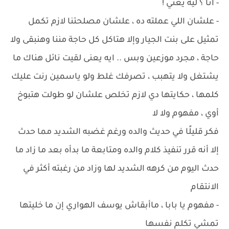
- أنا ؟ ليه يعني !
- علشان اللي عملته ده ، علشان مصلحتنا لازم تكمل
تمثيل على بنت الجيار وإلا هتاكل كل حاجة مننا وهنبقى ولا
حاجة ، مجرد موزعين وبس .. ايه يعنى لقيت نائل هناك ما
يشتغل ولا يتهبب ، تصرفك غلط ولو ياسمين رنت عليك
كلمها ، حكايتها دي لازم تخلص علشان لو طولت هتبوخ
أوي ، مفهوم ولا لا
فكر قليلًا في حديث والده ورغم غضبه الشديد مما حدث
إلا أنه قرر تنفيذ كلام والده ومتابعة ما بدأه بعد ما زاد ما
حدث اليوم من كرهه الشديد لها وزاد من رغبته أكثر في
الانتقام
- مفهوم يا بابا ، ماأبقاش يوسف الهواري إن ما خليتها
تمشي تكلم نفسها