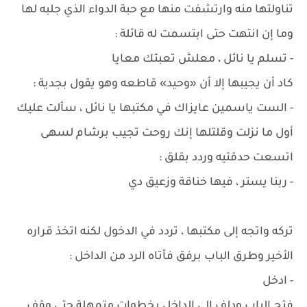
تناولتها منه وارتشفت منها مع حبة الدواء الذي جلبه لها
وما إن انتهت حتى ابتسمت له قائلة :
- تسلم يا نائل ، معلش تعبتك معايا
كاد أن يجيبها إلا أن «وحيد» قاطعه وهو يقول بجدية :
- الست ياسمين عايزاك في مكتبها يا نائل ، سألت عليك
أول ما نزلت وقلتلها إنك روحت تجيب برشام لسهى
اتسعت حدقتيه وردد بقلق :
- ربنا يستر ، فيها خناقة وزعيق دي
تركه واتجه إلى مكتبها ، تردد في الدخول لكنه اتخذ قراره
الأخير وطرق الباب برفق فأتاه الرد من الداخل :
- ادخل
فتح الباب ودلف إلى الداخل بخطوات متمهلة حتى وقف