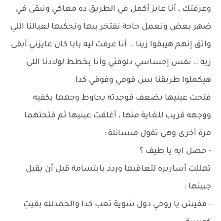
وعرفتك ، أنا عايز أكمل في الطريق ده معاكي ونبقى في
ضهر بعض ونعمل حاجة نفتخر بيها ونحكيها لعيالنا اللي
واثق إنهم هيبقوا زينا .. أنا عرفت ليه بابا كان عايزني أبقى
زيه .. نفس إحساسي دلوقتي وأنا بخطط لولادنا اللي
هيكملوا طريقنا بس قومي وفوقي كدا
فتحت عينيها بضعف فوجدته يحاوط وجهها بكفيه
ووجهه قريب للغاية منها ، أغلقت عينيها ثم فتحتهما
مرة أخرى وهي تقول متسائلة :
- حصل ايه يا طيف ؟
تهللت أساريره لتعافيها وردد بابتسامة قبل أن يقبل
جبينها :
- مفيش يا روحي دول شوية تعب كدا والحمدلله بقيتِ