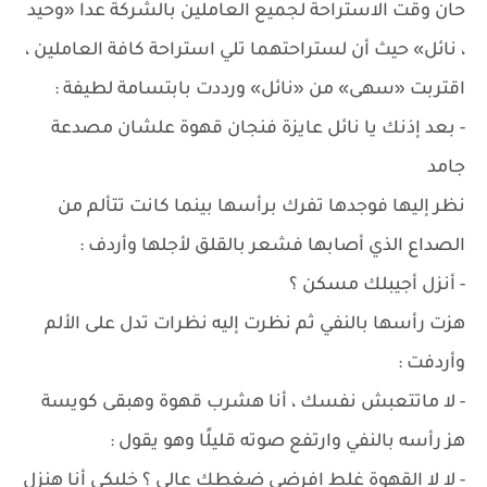
حان وقت الاستراحة لجميع العاملين بالشركة عدا «وحيد
، نائل» حيث أن لستراحتهما تلي استراحة كافة العاملين ،
اقتربت «سهى» من «نائل» ورددت بابتسامة لطيفة :
- بعد إذنك يا نائل عايزة فنجان قهوة علشان مصدعة
جامد
نظر إليها فوجدها تفرك برأسها بينما كانت تتألم من
الصداع الذي أصابها فشعر بالقلق لأجلها وأردف :
- أنزل أجيبلك مسكن ؟
هزت رأسها بالنفي ثم نظرت إليه نظرات تدل على الألم
وأردفت :
- لا ماتتعبش نفسك ، أنا هشرب قهوة وهبقى كويسة
هز رأسه بالنفي وارتفع صوته قليلًا وهو يقول :
- لا لا القهوة غلط افرضي ضغطك عالي ؟ خليكي أنا هنزل