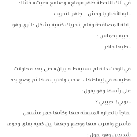
في تلك اللحظة ظهر «رماح» وصافح «غيث» قائلًا :
- ايه الأخبار يا وحش .. جاهز للتدريب
بادله المصافحة وقام بتحريك كتفيه بشكل دائري وهو
يجيبه بحماس :
- طبعا جاهز
في الوقت ذاته لم تستيقظ «نيران» حتى بعد محاولات
«طيف» في إيقاظها ، تعجب واقترب منها ثم وضع يده
على رأسها وهو يقول :
- نوني !! حبيبتي ؟
تفاجأ بالحرارة المنبعثة منها وكأنها جمر مشتعل
فأسرع واقترب منها ووضع وجهها بين كفيه بقلق وخوف
شديدين وهو يقول :