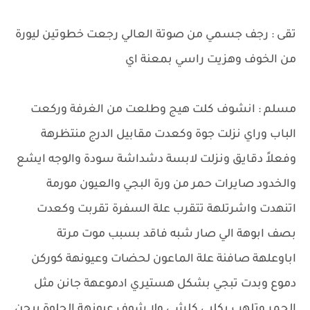
تقى : رجف جسمي من صوتة العالي رجعت خطوتين ليورة
من الخوف وهزيت راسي بمعنة اي
مسلم : انشوف كلت هيج وطلعت من الغرفة وركعت
الباب وراي نزلت جوة وكعدت مقابيل الدرج منتظرهة
وفعلاً دقايق ونزلت لابسة دشداشة سودة والوجه ايشع
والخدود صايرات حمر من ورة البجي والعيون مورمة
اتنهدت واشرتلهة تتقرب علة السفرة تقربت وكعدت
بصف ابوهة الي صار شبه فاقد بسبب موت مرتة
اباوعلهة صافنة علة الماعون لحضات وعيونهة كوركن
دموع وبدت تبجي بشكل هستيري ادموعهة جانن مثل
الجمر وتلهب بكلبي كلشي ولا شوف عيونهة الحلوة يبجن