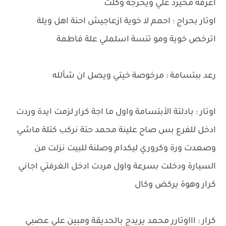
اعرفة محيرد علي ويحرجة وكلت
اوتار بحراج : احمم لا خوية ازعاجيش احنة اهل ويلة
اترخص خوية ومو تنسة اسلملي علة فاطمة
رعد ببتسامة : مرخوصة خيتي ويصل ان شألله
اوتار : بادلتة الأبتسامة واول ما اجة كرار لزمت ايدة وردت
ادخل للفرع بس صاح علينة محمد حتة نركب كتلة ماشي
وصعدت ورة وكروري ليكدام وصلنة للبيت نزلت من
السيارة ودخلت بسرعة واول مردت ادخل الغرفتي اجاني
كرار وهوة يركض وكال
كرار : اااوتارر محمد يريدج بالحديقة ومبين علي عصبي