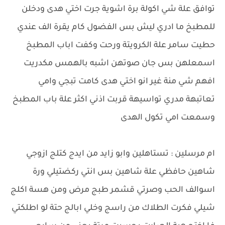
توافق علة شي اكولة برة اشوية جرت اختي هدى ودخلن
للمطبخ ما ادري ليش بس الفضول كام يقرة الف عندي
حطيت سامر علة الكرويتة ورحت وكفت اباب المطبخ
اسمعلهن بس جان صوتهن اشبه بالهمس مكدريت
افهم شي منة غير انو اختي هدى كامت تبجي وامي
تعاتبهة مدري تواسيهة قربت اذني اكثر علة باب المطبخ
وسمعت امي تكول الهدى
ام مرسلين : تستاهلين وابو زايد من ايدج كتلج ازوجي
شاهين حافظي علة شاهين بس انتي ركضتيلي ورة
اسوالف الحب وصرتي قشمر طبج مرض ومن هسة اكلج
شيلي فكرت الطلاك من راسج وخلي ابالج حتة لو اطلكتي