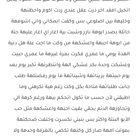
اتخبل افقد اخر ذرت عقل عندي ردت اكوم واحظنهة
وخليهة بين اضلوعي بس وكفت ابمكاني واني اشوفهة
خاتلة بصدر ابوهة نارر وشبت بية اغار اي اغار عليهة حتة
من ابوهة احبهة واعشكهة من وكت ما اجت علة هل دنية
الهذة يومي ما عمري فكرت بمرة غيرهة ما عمري حبيت
وعشكت وحدة بكد عشكي الهة وانتظرتهة تكبر يوم بعد
يوم حبيتهة بزيناتهة وشيناتهة ما يوم رفضتلهة طلب
جانت طلباتهة متاحة بكل وكت رغم هية تكرهني وما
اطيقني لأن حسب ما تكول اتحكم بيهة ورغم كرهة الي
وتجاوزهة الدئم بحقي بقيت احبهة واعشكهة مثل حب
الأبو البنتة واكثر بس بنيتي نكسرت وختفت ضحكتهة
بموتت امهة صار كل وكتهة تكضي بالغرفة وحدهة ولا