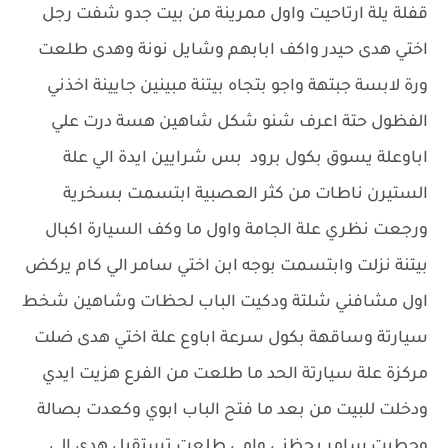
قفلة يلة ارتاحيت واول ممرينة من بيت جدو شفت رجل
اختي هدى حيدر واكف ابابهم وشايل نونة وهدى طلعت
ورة لابسة جبتهة واجو بتجاه بيتنة مبينين جايينة اخذني
الفظول حتة اعرف شنو شكل شاهين هسة درت علي
اباوعلة يسوق بكول برود بس شرايين ايدة الي علة
الستيرن ناطات من كثر العصبية ابتسمت بسخرية
ورجعت نظري علة الجامة واول ما وكف السيارة اكبال
بيتنة نزلت وابتسمت بوجه ابن اختي سامر الي كام يركض
اول مشافني شلتة ودكيت الباب لحظات وشاهين شخط
سيارتة وساقهة بكول سرعة اباوع علة اختي هدى ضلت
مركزة علة سيارتة الحد ما طلعت من الفرع هزيت ايدي
ودخلت للبيت من بعد ما فتح الباب ابوي وكعدت بصالة
وحطيت سامر بحظني وامي طلعت تستقبل هدى الي