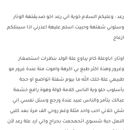
رعد : وعليكم السلام خوية اني رعد اخو صديقتهة الوتار
وستوني شفتهة وحبيت اسلم عليهة اعذرني اذا سببتلكم
ازعاج
اوتار: اباوعلة كام يباوع علة الولد بنظرات استصغار
وغرور وهذة اكثر طبع بي اكرهة واموت منة عندة غرور مو
طبيعي علة خلك الله ما بيوم شفتة اتواضع او حجة
بأسلوب حلو وية الناس كلامة كولة وهوة رافع خشمة
عبالك يتأمر والناس عبيد عندة ورجع وسئل نفسي اني
شلي خلاني احب واحد مثلة وغم روحي الف مرة بعد كلبي
النعل حبة شسوي اتحمحمت بحراج واني ارد علة رعد لأن