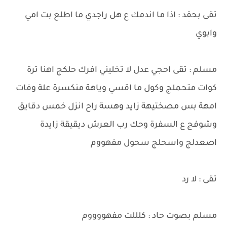
تقى بحقد : اذا ما اندمك ع هل راجدي ما اطلع بت امي
وابوي
مسلم : تقى احجي عدل لا تخليني افرك حلكج اهنا ترة
كوات متحملج وكول ما اقسي وياهة منكسرة علة وفات
امهة بس مصختيهة زايد وهسة راح انزل خمس دقايق
وشوفج ع السفرة وحك رب العرش ديقيقة زايدة
اصعدلج واسحلج سحول مفهووم
تقى : لا رد
مسلم بصوت حاد : كلللت مفهووووم