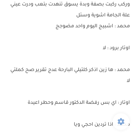
وركب ركبت بصفة وبدة يسوق تنهدت بتعب ودرت عيني
علة الجامة اشوية وسئل
محمد : اشبيج اليوم واحد مضوجج
اوتار برود : لا
محمد : ها زين اذكر كلتيلي البارحة عدج تقرير صح كملتي
لا
اوتار : اي بس رفضة الدكتور قاسم وحطر اعيدة
محمد : اذا تردين احجي ويا