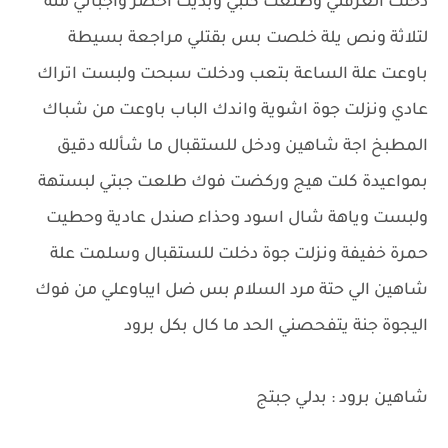
دخلت الغرفتي وطلعت كتبي وبديت احضر واجباتي منة
لتلاثة ونص يلة خلصت بس بقتلي مراجعة بسيطة
باوعت علة الساعة بتعب ودخلت سبحت ولبست اتراك
عادي ونزلت جوة اشوية واندك الباب باوعت من شباك
المطبخ اجة شاهين ودخل للستقبال ما شألله دقيق
بمواعيدة كلت هيج وركضت فوك طلعت جبتي لبستهة
ولبست وياهة شال اسود وحذاء صندل عادية وحطيت
حمرة خفيفة ونزلت جوة دخلت للستقبال وسلمت علة
شاهين الي حتة مرد السلام بس ضل ايباوعلي من فوك
اليجوة جنة يتفحصني الحد ما كال بكل برود
شاهين برود : بدلي جبتج