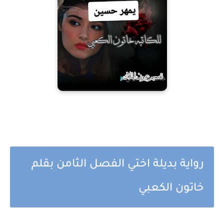
رواية بديلة اختي الفصل الثامن بقلم
خاتون الكعبي