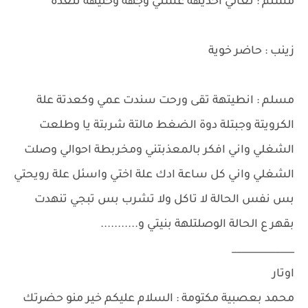
مسلم : تعالي اخذيهة غسلي وجهة وخليهة تتغذة
زينب : حاضر خوية
مسلم : انطيتهة تقى ورحت سندت عمي وكعدتة علة
الكرويتة وجبتلة دوة الضغط مالتة شربتة يا وطلعت
الشغلي واني افكر بالمعذبتني ومخربطة احوالي وصلت
الشغلي واني كل ساعة ادك علة اختي واسئل علة رويحتي
بس نفس الحالة لا تاكل ولا تشرب بس تبجي تنهدت
بقهر ع الحالة الوصلتلهة بنيتي و...........
_____________
اوتار
محمد بعصبية مكتومة : السلام عليكم خير منو حضرتك