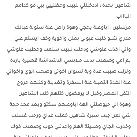
شاهين بحدة : اددخلللي للبيت وحظنييي بيي مو كدامم
الباااب
مرسلين : اباوعلة يحجي وهوة راص علة سنونة عبالك
مدري شنو كلبت عيوني بملل واخوية وكف ايسلم علي
واني اخذت علوشي ودخلت للبيت سلمت وحطيت علوشي
يم امي وصعدت بدلت ملابسي الدشداشة قصيرة باردة
ونزلت صبيت غدة وية نسوان اخوتي وصحت ابوي واخواني
علة الغدة التمينة علة السفرة وتغدينة وكتلهم حروح
التقى العصر وقبل لا يرفضون كتلهم كلت الشاهين
وهوة الي حيوصلني الهة اباوعلهم سكتو وبعد محد حجة
شي لمن جبت سيرة شاهين كملت غداي ورحت غسلت
وخدرت الجاي وصبيتة الهم واخذتلي كوب وصعدت فوك