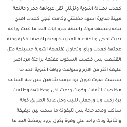
كعدت بصالة اشوية ونزلتلي تقى عيونهة حمر وحالتهة
مبينة صايرة اسوء حظنتني وكامت تبجي كعدت اهدي
بيهة وعمتهة فوك راسهة تقرة ايات الحد ما هدت وراهة
بديت احجي وياهة علة المدرسة وهية رافضة الفكرة وحتة
عمتهة كعدت وياي وتحاول تقنعهة اشوية حسيتهة مثل
القتنعت بس فضلت السكوت عفتهة براحتة مرد اصر
عليهة اكثر من الازم وسولفت وياهة اشوية الحد ما
سمعت صوت هورن برة عرفتة شاهين بس حتة الساعة
مخلصت اتأففت وكمت ودعت تقى وحظنتهة وطلعت
برة ركبت ويا ورجعني للبيت وكل عادة الطريق كولة
ساكت ومحد حجة بس تليفونة ما سكت بين ديقيقة
والثانية ودك واحد علي وهوة بكول برود يرفضة الحد ما