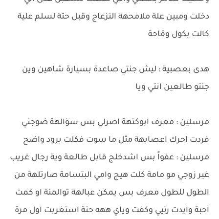
دخلت ومبين علة ملامحهة النزعاج وقبل حتة لسلم علية
كالت بكول وقاحة
هدى بعصبية : ليش جنتي صاعدة بسيارة شاهين وين
جنتو طالعين انتي ويا
مرسلين : معرف ابوكتهة اصرلي بس سؤالهة ضوجني
فردت احرك اعصابهة مثل ما سوت فكلت برود واضح
مرسلين : عفواً بس اشدخلج قابل طالعة وية رجال غريب
غير زوجي مو مامة كلت هيج وامي البتسامة صارتلهة من
الطول للطول معرف بس يمكن عبالهة توالمنة او كمت
احبة وايدت رئيي وكفت وياي ههه حتة استغربت اول مرة