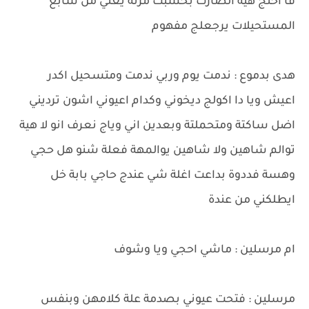
فا اختج هية الصارت بحسبت مرتة يعني من سابع
المستحيلات يرجعلج مفهوم
هدى بدموع : ندمت يوم وربي ندمت ومتسحيل اكدر
اعيش ويا دا اكولج ديخوني وكدام اعيوني اشون ترديني
اضل ساكتة ومتحملتة وبعدين اني وياج نعرف انو لا هية
توالم شاهين ولا شاهين يوالمهة فعلة شنو هل حجي
وهسة فددوة بداعت اغلة شي عندج حاجي بابة خل
ايطلكني من عندة
ام مرسلين : ماشي احجي ويا وشوف
مرسلين : فتحت عيوني بصدمة علة كلامهن وبنفس