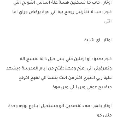
اوتار : خاب ما تسكتين هسة علة اساس اشونج انتي
فجر : حب لا تقارنين روحج بية اني هوة يركض وراي اما
انتي
اوتار : اي شبية
فجر بهدؤ : او ازعلين مني بس حيل ذالة نفسج الة
وتعرفيني اني اعزج ومصادقتج من ايام المدرسة ويشهد
علية ربي اعتبرج اكثر من اخت بنسة الي لهيج اكولج
ميفيدج عوفي وين انتي وين هوة
اوتار بقهر : هه دتقصدين انو مستحيل ايباوع بوجه وحدة
مثلي مو