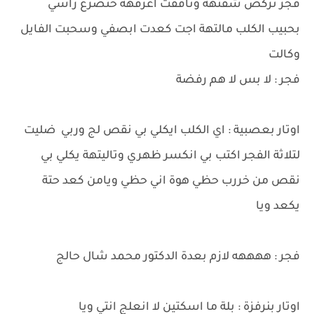
فجر تركض شفتهة وتأففت اعرفهة حتصرع راسي
بحبيب الكلب مالتهة اجت كعدت ابصفي وسحبت الفايل
وكالت
فجر : لا بس لا هم رفضة
اوتار بعصبية : اي الكلب ايكلي بي نقص لج وربي ضليت
لتلاثة الفجر اكتب بي انكسر ظهري وتاليتهة يكلي بي
نقص من خررب حظي هوة اني حظي ويامن كعد حتة
يكعد ويا
فجر : ههههه لازم بعدة الدكتور محمد شال حالج
اوتار بنرفزة : بلة ما اسكتين لا انعلج انتي ويا