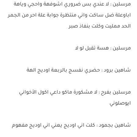
مرسلين : لا عندي بس ضروري اشوفهة واحجي وياهة
اباوعلة ضل ساكت واني منتظرة جوابة علة احر من الجمر
الحد ممليت وكلت بنفاذ صبر
مرسلين : هسة تقبل لو لا
شاهين برود : حضري نفسج بالربعة اوديج الهة
مرسلين بفرح : لا مشكورة ماكو داعي اكول الأخواني
ايوصلوني
شاهين بجمود : كلت اني اوديج يعني اني اوديج مفهوم