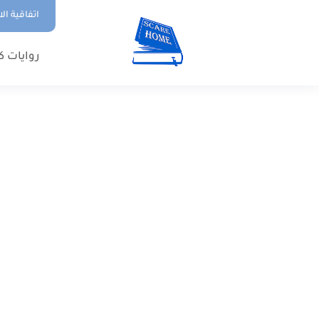
اتفاقية ال
روايات ك