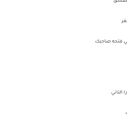
يشقشق
فر
للي فتحه صاحبك
 التاني