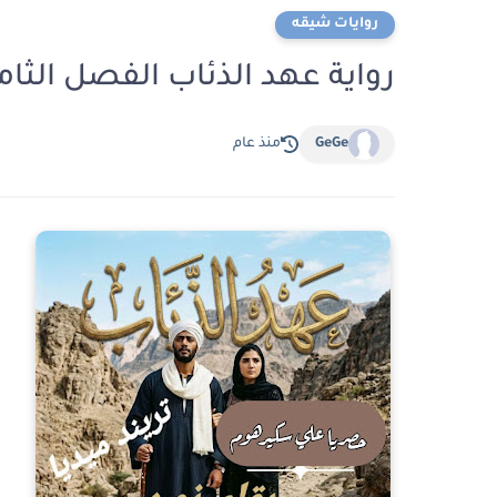
روايات شيقه
رواية عهد الذئاب الفصل الثامن 8 بقلم 
GeGe
منذ عام