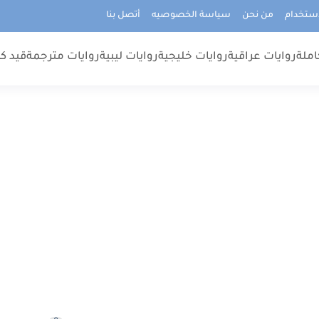
استخدام
من نحن
سياسة الخصوصيه
أتصل بنا
املة
روايات عراقية
روايات خليجية
روايات ليبية
روايات مترجمة
قيد كت