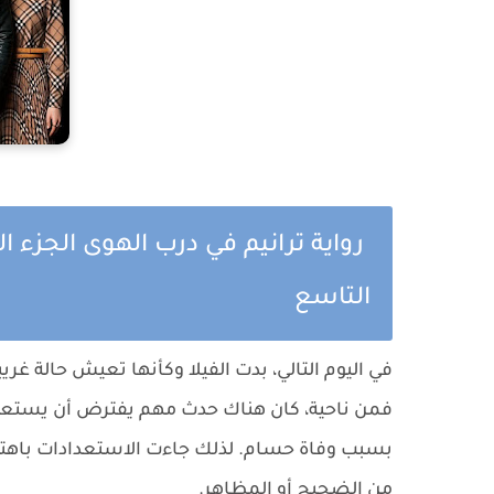
رواية ترانيم في درب الهوى الجزء ال
التاسع
في اليوم التالي، بدت الفيلا وكأنها تعيش حالة غري
فمن ناحية، كان هناك حدث مهم يفترض أن يستعد له
بسبب وفاة حسام. لذلك جاءت الاستعدادات باهتة،
من الضجيج أو المظاهر.