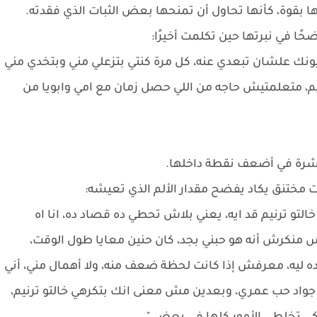
ها بقوة، كأنها تحاول أن تمنحها بعض الثبات الذي فقدته.
ا في نبرتها حين تكلمت أخيرًا:
عيونك علشان تبعدي عنه، كل مرة كنتي بتزعلي مني وبتخدي مني
م، متعلمتيش حاجه من اللي حصل زمان مع امي وابويا من
شرة في أضعف نقطة داخلها.
مختنق يكاد يفضح مقدار الألم الذي تعيشه:
خالتو ترنيم قد ايه، يعني بلاش تحطي ده قصاد ده، انا اه
بس منكرش أنه هو حبني بجد، كان حنين معايا طول الوقت،
ليه، معرفش إذا كانت لحظة ضعف منه، ولا أهمال مني، أني
 جواد حب عمري، وبعدين مش معنى انك بتكرهي خالتو ترنيم،