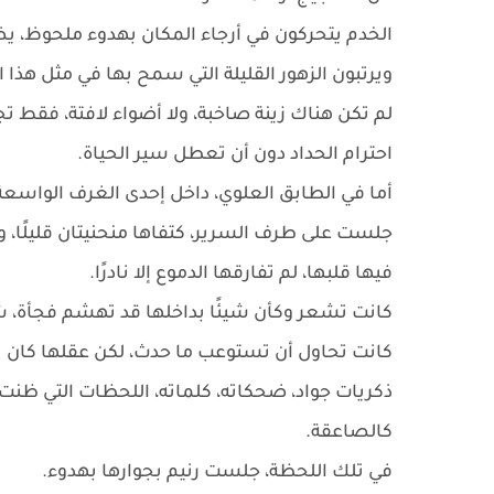
الخدم يتحركون في أرجاء المكان بهدوء ملحوظ، 
ويرتبون الزهور القليلة التي سمح بها في مثل هذا 
لم تكن هناك زينة صاخبة، ولا أضواء لافتة، فقط 
احترام الحداد دون أن تعطل سير الحياة.
أما في الطابق العلوي، داخل إحدى الغرف الواسعة، 
جلست على طرف السرير، كتفاها منحنيتان قليلًا، وع
فيها قلبها، لم تفارقها الدموع إلا نادرًا.
كانت تشعر وكأن شيئًا بداخلها قد تهشم فجأة، شيء 
كانت تحاول أن تستوعب ما حدث، لكن عقلها كان يد
ذكريات جواد، ضحكاته، كلماته، اللحظات التي ظنت 
كالصاعقة.
في تلك اللحظة، جلست رنيم بجوارها بهدوء.