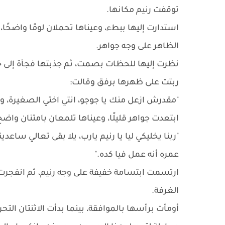
توقفت رنيم مكانها.
استدارت إليها ببطء، وعيناها تحملان لومًا واضح
الظاهر على وجه جواهر.
نظرت إليها للحظات بصمت، ثم جذبتها فجأة إلى ح
ربتت على ظهرها برفق وقالت:
"مقدرش ازعل منك يا جوجو، انتي اختي الصغيرة،
ابتعدت جواهر قليلًا، وعيناها تلمعان بامتنان واضح
"ربنا يخليكي ليا يا رنيم يارب، يلا بقى تعالي ساعد
عمره أنه عمل فيا كده."
ارتسمت ابتسامة خفيفة على وجه رنيم، ثم انفجرت 
الغرفة.
أومأت برأسها بالموافقة، بينما بدأت الاثنتان التح