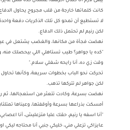
يبقى لازم أنا كمان اكرهها، علشان كده مش عايزا
كانت كلماتها خارجة من قلب مجروح يحاول الدفاع 
لا تستطيع أن تمحو كل تلك الذكريات دفعة واحدة
لكن رنيم لم تحتمل ذلك الدفاع.
نهضت فجأة من مكانها، والغضب يشتعل في عينيه
"كده يا جواهر؟ طيب تستاهلي اللي بيحصلك منه، و
وقت زي ده، أنا رايحه شغلي سلام."
تحركت نحو الباب بخطوات سريعة، وكأنها تحاول ا
لكن جواهر لم تتركها تذهب.
نهضت بسرعة، وكادت تتعثر من استعجالها، ثم رك
أمسكت بذراعها بسرعة وأوقفتها، وعيناها تمتلئا
"أنا اسفه يا رنيم، حقك عليا متزعليش، أنا اعص
عايزاكي تزعلي مني، خليكي جنبي أنا محتاجه ليكي او