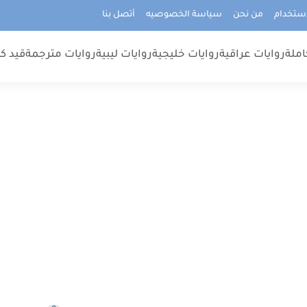
استخدام
من نحن
سياسة الخصوصيه
أتصل بنا
املة
روايات عراقية
روايات خليجية
روايات ليبية
روايات مترجمة
قيد كت