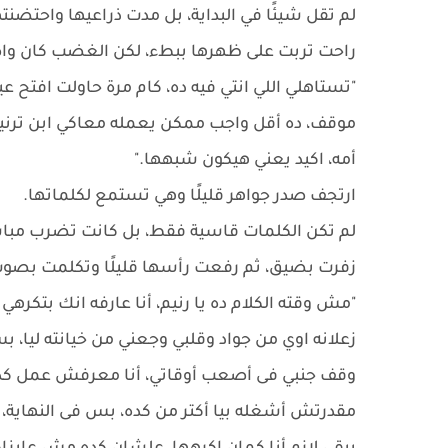
لم تقل شيئًا في البداية، بل مدت ذراعيها واحتضنت
راحت تربت على ظهرها ببطء، لكن الغضب كان واضحً
"تستاهلي اللي انتي فيه ده، كام مرة حاولت افتح 
موقف، ده أقل واجب ممكن يعمله معاكي ابن ترني
أمه، اكيد يعني هيكون شبهها."
ارتجف صدر جواهر قليلًا وهي تستمع لكلماتها.
لم تكن الكلمات قاسية فقط، بل كانت تضرب مبا
زفرت بضيق، ثم رفعت رأسها قليلًا وتكلمت بصوت 
"مش وقته الكلام ده يا رنيم، أنا عارفه انك بتكرهي 
زعلانه اوي من جواد وقلبي وجعني من خيانته ليا، 
وقف جنبي فى أصعب أوقاتي، أنا معرفش عمل كده 
مقدرتش أشغله بيا أكتر من كده، بس فى النهاية،