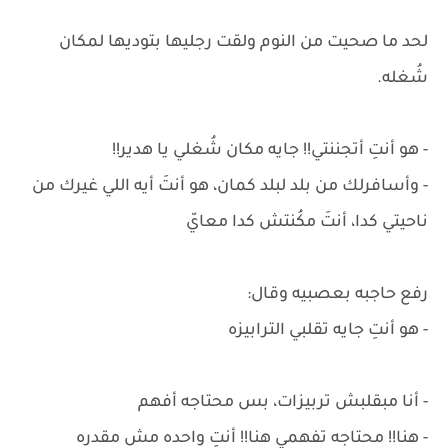
لحد ما صحيت من النوم ولقت رجليها بتوديها لمكان
شُغله.
- هو أنتِ أتجننتي!! جايه مكان شُغلي يا هدير!!
- وأسافرلك من بلد لبلد كمان، هو أنتَ أيه اللي غيرك من
ناحيتي كدا، أنتَ مكُنتش كدا معايّ
رفع حاجبه بعصبيه وقال:
- هو أنتِ جايه تقلبي الترابيزه
- أنا مبقلبش تربيزات، بس محتاجه أفهم
- هنا!! محتاجه تفهمي هنا!! أنتِ واحده مش مقدره