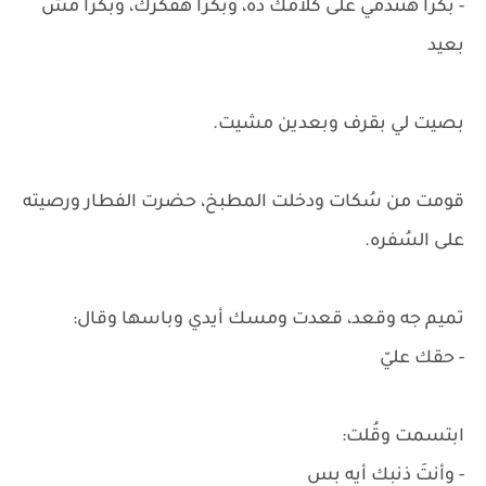
- بُكرا هتندمي على كلامك ده، وبُكرا هفكرك، وبُكرا مش
بعيد
بصيت لي بقرف وبعدين مشيت.
قومت من سُكات ودخلت المطبخ، حضرت الفطار ورصيته
على السُفره.
تميم جه وقعد، قعدت ومسك أيدي وباسها وقال:
- حقك عليّ
ابتسمت وقُلت:
- وأنتَ ذنبك أيه بس