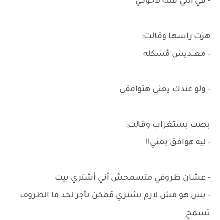
- في اللي قُلته لأخوكي
هزت راسها وقالت:
- معنديش مُشكله
- ولو عندك يعني هتوافقي
بصت بستغراب وقالت:
- ليه هوافق يعني!!
- عشان ظروفي متسمحش أني أشتري بيت
- بس هو مش لازم تشتري مُمكن تأجر لحد ما الظروف
تسمح