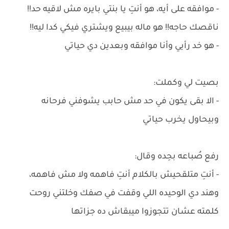
- موافقه على أيه، هو أنتِ يا بنتي بايره مش لاقيه حد!!
ناقصك حاجه!! هو ماله بيبيع ويشتري فيكي كدا ليه!!
- هو خد رأيي وأنا موافقه وبعدين دي حياتي
بصيت لي وكملت:
- الا بقى يكون في حد مش حابب يشوفني فرحانه
وبيحاول يخرب حياتي
رفع صُباعه بحِده وقال:
- أنتِ متلقحيش بالكلام أنتِ فاهمه ولا مش فاهمه،
وهند دي الوحيده اللي وقفت في صفك وخلتني روحت
كلمته عشان تتجوزوا ميبقاش ده جزاتها