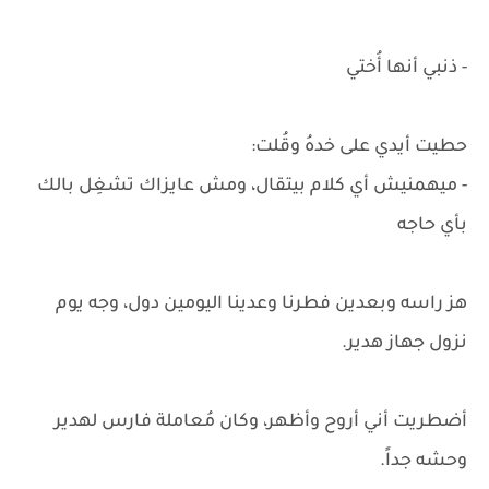
- ذنبي أنها أُختي
حطيت أيدي على خدهُ وقُلت:
- ميهمنيش أي كلام بيتقال، ومش عايزاك تشغِل بالك
بأي حاجه
هز راسه وبعدين فطرنا وعدينا اليومين دول، وجه يوم
نزول جهاز هدير.
أضطريت أني أروح وأظهر، وكان مُعاملة فارس لهدير
وحشه جداً.