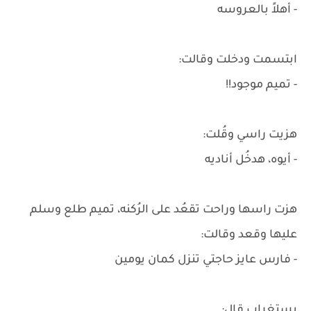
- أهلاً بالعروسه
ابتسمت ودخلت وقالت:
- تميم موجود!!
هزيت راسي وقُلت:
- أيوه، هدخُل أناديه
هزت راسها وراحت تقعُد على الرُكنه، تميم طلع وسلم
عليها وقعد وقالت:
- فارس عايز حاجتي تنزل كمان يومين
بستغراب قال: