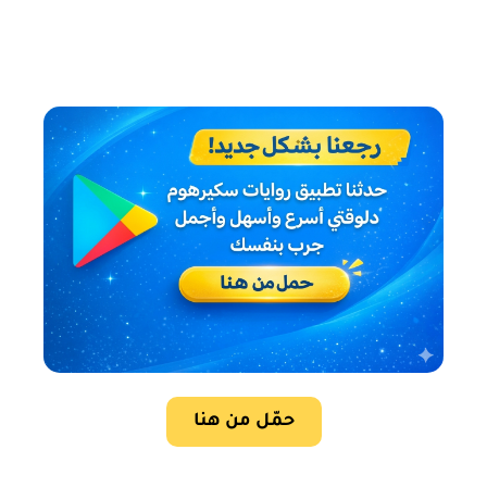
حمّل من هنا