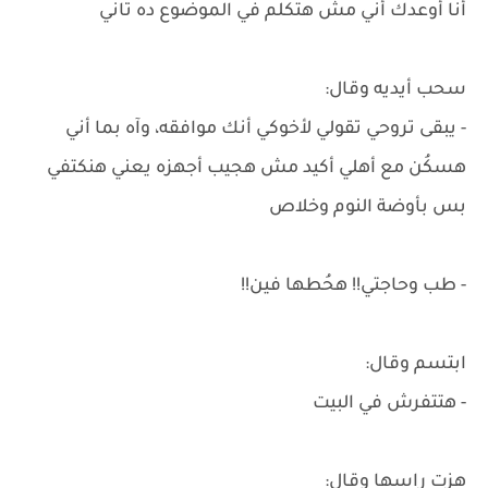
أنا أوعدك أني مش هتكلم في الموضوع ده تاني
سحب أيديه وقال:
- يبقى تروحي تقولي لأخوكي أنك موافقه، وآه بما أني
هسكُن مع أهلي أكيد مش هجيب أجهزه يعني هنكتفي
بس بأوضة النوم وخلاص
- طب وحاجتي!! هحُطها فين!!
ابتسم وقال:
- هتتفرش في البيت
هزت راسها وقال: