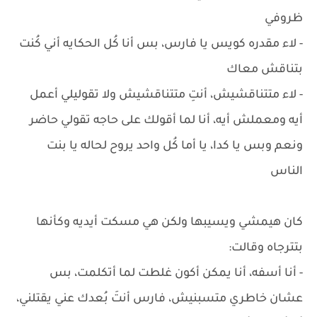
ظروفي
- لاء مقدره كويس يا فارس، بس أنا كُل الحكايه أني كُنت
بتناقش معاك
- لاء متتناقشيش، أنتِ متتناقشيش ولا تقوليلي أعمل
أيه ومعملش أيه، أنا لما أقولك على حاجه تقولي حاضر
ونعم وبس يا كدا، يا أما كُل واحد يروح لحاله يا بنت
الناس
كان هيمشي ويسيبها ولكن هي مسكت أيديه وكأنها
بتترجاه وقالت:
- أنا أسفه، أنا يمكن أكون غلطت لما أتكلمت، بس
عشان خاطري متسبنيش، فارس أنتَ بُعدك عني يقتلني،