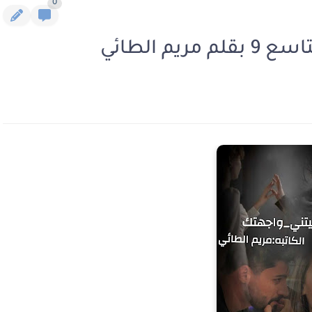
0
م الطائي