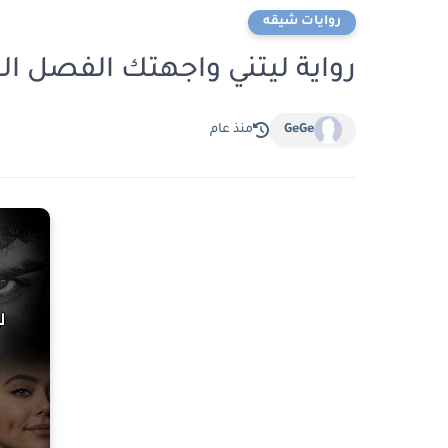
روايات شيقه
رواية ليتني واجهتك الفصل التاسع 9 بقلم مري
GeGe
منذ عام