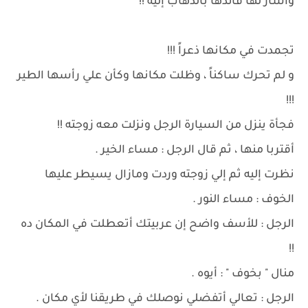
وأشار لها قائدها بالذهاب إليه !!
تجمدت في مكانها ذعراً !!!
و لم تحرك ساكناً ، وظلت مكانها وكأن علي رأسها الطير
!!!
فجأة ينزل من السيارة الرجل ونزلت معه زوجته !!
أقتربا منها ، ثم قال الرجل : مساء الخير .
نظرت إليه ثم إلي زوجته وردت ومازال يسيطر عليها
الخوف : مساء النور .
الرجل : للأسف واضح إن عربيتك أتعطلت في المكان ده
!!
منال " بخوف " : أيوه .
الرجل : تعالي أتفضلي نوصلك في طريقنا لأي مكان .