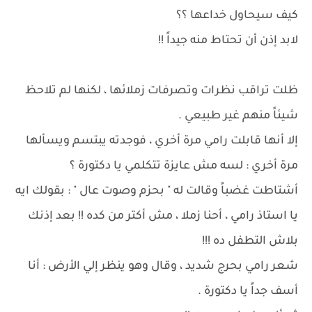
كيف سيحاول خداعها ؟؟
لابد إذن أن تحتاط منه جيداً !!
ظلت تراقب نظرات وتصرفات زملائها ، لكنها لم تلاحظ
شيئاً منهم غير طبيعي .
إلا أنها قابلت رامي مرة أخري ، فوجدته يبتسم ويسألها
مرة أخري : لسه مش عايزة تتكلمي يا دكتورة ؟
أشتاطت غضباً وقالت له " بحزم وصوت عال " : بقولك ايه
يا استاذ رامي ، أحنا زملا ، مش أكتر من كده !! بعد إذنك
بلاش التطفل ده !!!
شعر رامي بحرج شديد ، وقال وهو ينظر إلي الأرض : أنا
أسف جداً يا دكتورة .