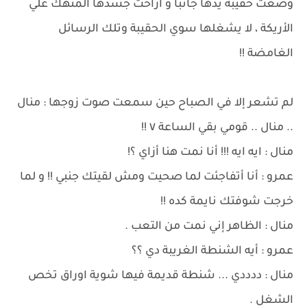
وضعت حقيبة يدها جانباً و أراحت جسدها المنهك علي
الأريكة ، لا يشغلها سوي الحقيبة وتلك الرسائل
الغامضة !!
لم تشعر إلا في الصباح حين سمعت صوت زوجها : منال
.. منال .. قومي بقي الساعة ٧ !!
منال : ايه ايه !!! أنا نمت هنا أزاي ؟!
عمرو : أنا أتفاجئت لما صحيت ومش لقيتك جنبي !! و لما
خرجت شوفتك نايمة كده !!
منال : الظاهر إني نمت من التعب .
عمرو : أيه الشنطة الغريبة دي ؟؟
منال : ددددي ... شنطة قديمة فيها شوية اوراق تخص
الشغل .