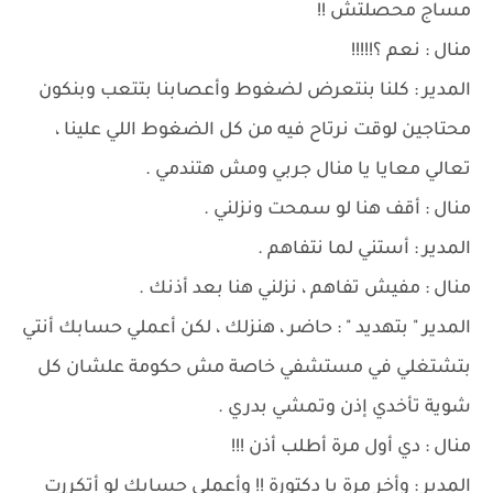
مساج محصلتش !!
منال : نعم ؟!!!!!
المدير : كلنا بنتعرض لضغوط وأعصابنا بتتعب وبنكون
محتاجين لوقت نرتاح فيه من كل الضغوط اللي علينا ،
تعالي معايا يا منال جربي ومش هتندمي .
منال : أقف هنا لو سمحت ونزلني .
المدير : أستني لما نتفاهم .
منال : مفيش تفاهم ، نزلني هنا بعد أذنك .
المدير " بتهديد " : حاضر ، هنزلك ، لكن أعملي حسابك أنتي
بتشتغلي في مستشفي خاصة مش حكومة علشان كل
شوية تأخدي إذن وتمشي بدري .
منال : دي أول مرة أطلب أذن !!!
المدير : وأخر مرة يا دكتورة !! وأعملي حسابك لو أتكررت