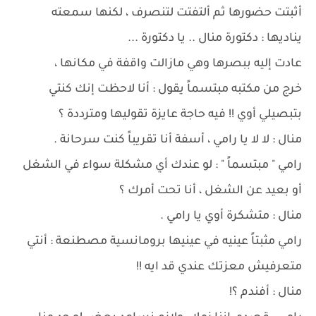
أثبتت حضورها ثم ألتفتت لتنصرف ، لكنها سمعته
يناديها : دكتورة منال .. يا دكتورة ...
عادت إليه ببصرها وهي مازالت واقفة في مكانها ،
خرج من مكتبه مبتسماً يقول : أنا لاحظت إنك كنتي
بتبصيلي أوي !! فيه حاجة عايزة تقوليها ومترددة ؟
منال : لا لا يا رامي ، أسفة أنا تقريباً كنت سرحانة .
رامي " مبتسماً " : لو عندك أي مشكلة سواء في الشغل
أو بعيد عن الشغل ، أنا تحت أمرك ؟
منال : متشكرة أوي يا رامي .
رامي مثبتاً عينيه في عينيها برومانسية مصطنعة : أنتي
متعرفيش معزتك عندي قد ايه !!
منال : أفندم ؟!