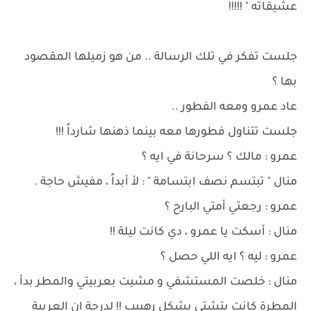
عشيقاته " !!!!!
جلست تفكر في تلك الرسالة .. من هو زميلها المقصود
بها ؟
عاد عمرو ومعه الفطور ..
جلست تتناول فطورها معه بينما ذهنها شارداً !!!
عمرو : مالك ؟ سرحانة في ايه ؟
منال " تبتسم نصف ابتسامة " : لأ أبداً ، مفيش حاجة .
عمرو : رجعتي أمتي البارح ؟
منال : أسكت يا عمرو ، دي كانت ليلة !!
عمرو : ليه ؟ ايه اللي حصل ؟
منال : خلصت المستشفي و مشيت بعربيتي والمطر بدأ ،
المطرة كانت بتشتي بشكل رهييب !! لدرجة إن العربية